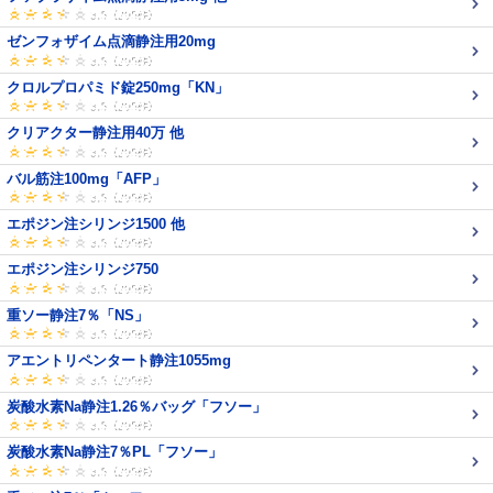
ゼンフォザイム点滴静注用20mg
クロルプロパミド錠250mg「KN」
クリアクター静注用40万 他
バル筋注100mg「AFP」
エポジン注シリンジ1500 他
エポジン注シリンジ750
重ソー静注7％「NS」
アエントリペンタート静注1055mg
炭酸水素Na静注1.26％バッグ「フソー」
炭酸水素Na静注7％PL「フソー」