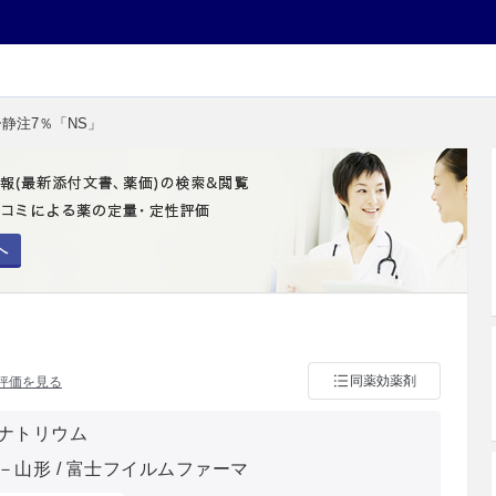
ー静注7％「NS」
へ
同薬効薬剤
評価を見る
ナトリウム
－山形 / 富士フイルムファーマ