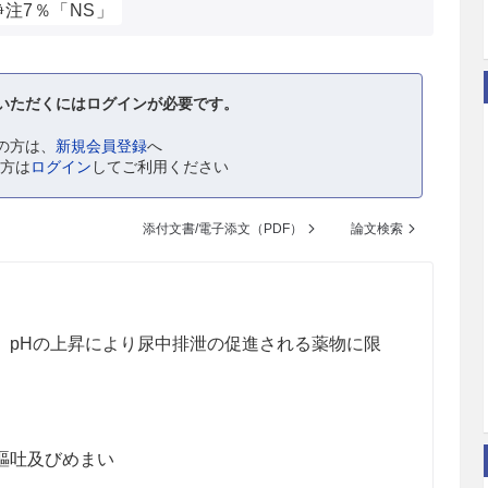
注7％「NS」
いただくにはログインが必要です。
の方は、
新規会員登録
へ
の方は
ログイン
してご利用ください
添付文書/電子添文（PDF）
論文検索
、pHの上昇により尿中排泄の促進される薬物に限
嘔吐及びめまい