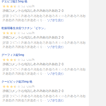
デエビゴ錠2.5mg 他
乾燥弱毒生水痘ワクチン「ビケン」
グーフィス錠5mg
クービビック錠25mg 他