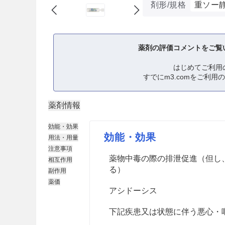
剤形/規格
重ソー静
薬剤の評価コメントをご覧
はじめてご利用
すでにm3.comをご利用
薬剤情報
効能・効果
効能・効果
用法・用量
注意事項
薬物中毒の際の排泄促進（但し
相互作用
る）
副作用
薬価
アシドーシス
下記疾患又は状態に伴う悪心・