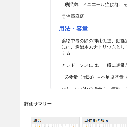
動揺病、メニエール症候群、
急性蕁麻疹
用法・容量
薬物中毒の際の排泄促進、動揺
には、炭酸水素ナトリウムとして通
する。
アシドーシスには、一般に通常
必要量（mEq）＝不足塩基量（mE
なお、いずれの場合も、年齢、
注意事項
評価サマリー
重要な基本的注意
心肺蘇生時には、炭酸ガスを十