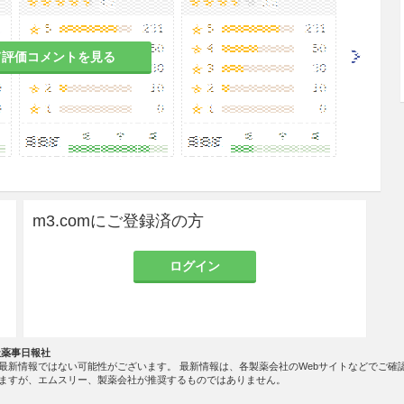
て評価コメントを見る
蓄積し、細胞内アシドーシス発現の誘因となるおそ
症高血圧症の患者［循環血液量を増すことから心臓
おそれがある。］
リウムの過剰投与に陥りやすく、症状が悪化するお
m3.comにご登録済の方
腫が悪化するおそれがある。］
ログイン
リウムの過剰投与に陥りやすく、妊娠中毒症を悪化
が悪化するおそれがある。］
社薬事日報社
最新情報ではない可能性がございます。 最新情報は、各製薬会社のWebサイトなどでご確
ますが、エムスリー、製薬会社が推奨するものではありません。
悪化するおそれがある。］