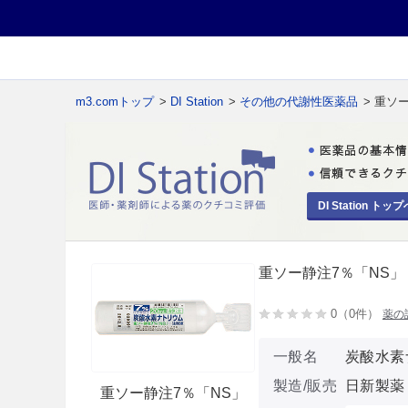
m3.comトップ
>
DI Station
>
その他の代謝性医薬品
> 重ソ
DI Station トップ
重ソー静注7％「NS」
0（0件）
薬の
一般名
炭酸水素
製造/販売
日新製薬
重ソー静注7％「NS」