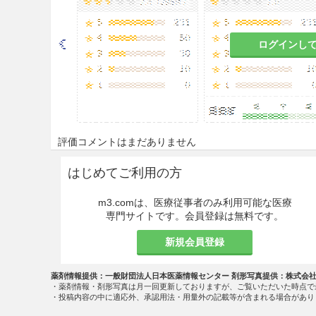
は、換気を十分に行うこと
。
慎重投与
ログインし
心停止のある患者
［炭酸ガスが
れがある。］
うっ血性心不全のある患者、重
に負担をかけ、症状が悪化する
評価コメントはまだありません
腎障害のある患者［水分、ナト
それがある。］
はじめてご利用の方
末梢及び肺浮腫のある患者［浮
m3.comは、医療従事者のみ利用可能な医療
専門サイトです。会員登録は無料です。
妊娠中毒症の患者［水分、ナト
させるおそれがある。］
新規会員登録
低カルシウム血症の患者［症状
薬剤情報提供：一般財団法人日本医薬情報センター 剤形写真提供：株式会
・薬剤情報・剤形写真は月一回更新しておりますが、ご覧いただいた時点で
・投稿内容の中に適応外、承認用法・用量外の記載等が含まれる場合があり
低カリウム血症の患者［症状が