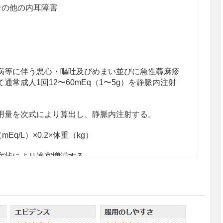
その他の内耳障害
病等に伴う悪心・嘔吐及びめまい並びに急性蕁麻疹
常成人1回12〜60mEq（1〜5g）を静脈内注射
用量を次式により算出し、静脈内注射する。
q/L）×0.2×体重（kg）
症状により適宜増減する。
分排除する必要があるので、本剤の投与にあたって