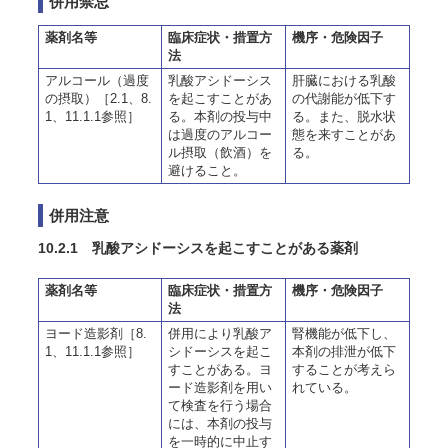
併用禁忌
薬剤名等
臨床症状・措置方
機序・危険因子
法
アルコール（過度
乳酸アシドーシス
肝臓における乳酸
の摂取）［2.1、8.
を起こすことがあ
の代謝能が低下す
1、11.1.1参照］
る。本剤の投与中
る。また、脱水状
は過度のアルコー
態を来すことがあ
ル摂取（飲酒）を
る。
避けること。
併用注意
10.2.1 乳酸アシドーシスを起こすことがある薬剤
薬剤名等
臨床症状・措置方
機序・危険因子
法
ヨード造影剤［8.
併用により乳酸ア
腎機能が低下し、
1、11.1.1参照］
シドーシスを起こ
本剤の排泄が低下
すことがある。ヨ
することが考えら
ード造影剤を用い
れている。
て検査を行う場合
には、本剤の投与
を一時的に中止す