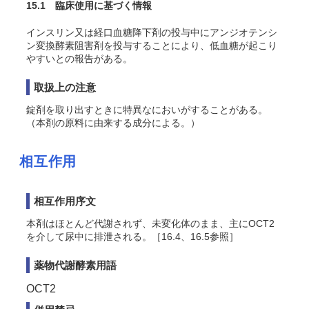
15.1 臨床使用に基づく情報
インスリン又は経口血糖降下剤の投与中にアンジオテンシ
ン変換酵素阻害剤を投与することにより、低血糖が起こり
やすいとの報告がある。
取扱上の注意
錠剤を取り出すときに特異なにおいがすることがある。
（本剤の原料に由来する成分による。）
相互作用
相互作用序文
本剤はほとんど代謝されず、未変化体のまま、主に
OCT2
を介して尿中に排泄される。［16.4、16.5参照］
薬物代謝酵素用語
OCT2