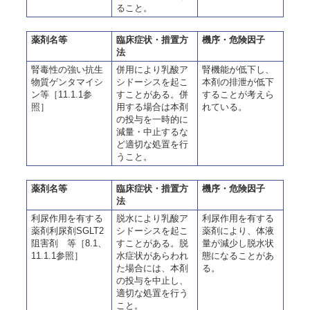
ること。
薬剤名等
臨床症状・措置方
機序・危険因子
法
腎毒性の強い抗生
併用により乳酸ア
腎機能が低下し、
物質ゲンタマイシ
シドーシスを起こ
本剤の排泄が低下
ン等［11.1.1参
すことがある。併
することが考えら
照］
用する場合は本剤
れている。
の投与を一時的に
減量・中止するな
ど適切な処置を行
うこと。
薬剤名等
臨床症状・措置方
機序・危険因子
法
利尿作用を有する
脱水により乳酸ア
利尿作用を有する
薬剤利尿剤SGLT2
シドーシスを起こ
薬剤により、体液
阻害剤 等［8.1、
すことがある。脱
量が減少し脱水状
11.1.1参照］
水症状があらわれ
態になることがあ
た場合には、本剤
る。
の投与を中止し、
適切な処置を行う
こと。