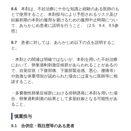
8.6
本剤は、不妊治療に十分な知識と経験のある医師のも
とで使用すること。本剤投与により予想されるリスク及び
妊娠初期の本剤の服用を避けるための服用中止時期につい
て、あらかじめ患者に説明を行うこと。［2.5、9.4、9.5参
照］
8.7
患者に対しては、あらかじめ以下の点を説明するこ
と。
・本剤との関連は明確ではないが、本剤を用いた不妊治療
において、卵巣過剰刺激症候群があらわれることがあるの
で、自覚症状（下腹部痛、下腹部緊迫感、悪心、腰痛等）
や急激な体重増加が認められた場合には直ちに医師等に相
談すること。
・多嚢胞性卵巣症候群における排卵誘発に本剤を用いた場
合、卵巣過剰刺激の結果として多胎妊娠となる可能性があ
ること。
慎重投与
9.1 合併症・既往歴等のある患者