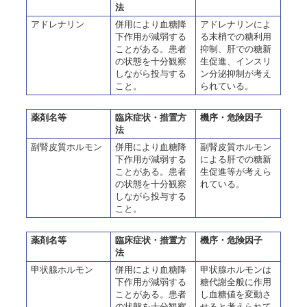
法
アドレナリン
併用により血糖降
アドレナリンによ
下作用が減弱する
る末梢での糖利用
ことがある。患者
抑制、肝での糖新
の状態を十分観察
生促進、インスリ
しながら投与する
ン分泌抑制が考え
こと。
られている。
薬剤名等
臨床症状・措置方
機序・危険因子
法
副腎皮質ホルモン
併用により血糖降
副腎皮質ホルモン
下作用が減弱する
による肝での糖新
ことがある。患者
生促進等が考えら
の状態を十分観察
れている。
しながら投与する
こと。
薬剤名等
臨床症状・措置方
機序・危険因子
法
甲状腺ホルモン
併用により血糖降
甲状腺ホルモンは
下作用が減弱する
糖代謝全般に作用
ことがある。患者
し血糖値を変動さ
の状態を十分観察
せると考えられて