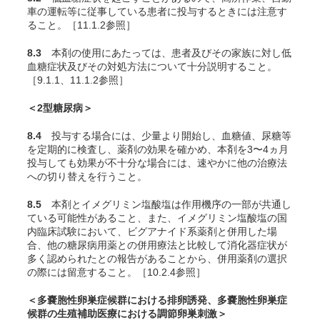
車の運転等に従事している患者に投与するときには注意す
ること。［11.1.2参照］
8.3
本剤の使用にあたっては、患者及びその家族に対し低
血糖症状及びその対処方法について十分説明すること。
［9.1.1、11.1.2参照］
＜2型糖尿病＞
8.4
投与する場合には、少量より開始し、血糖値、尿糖等
を定期的に検査し、薬剤の効果を確かめ、本剤を3〜4ヵ月
投与しても効果が不十分な場合には、速やかに他の治療法
への切り替えを行うこと。
8.5
本剤とイメグリミン塩酸塩は作用機序の一部が共通し
ている可能性があること、また、イメグリミン塩酸塩の国
内臨床試験
において、ビグアナイド系薬剤と併用した場
合、他の糖尿病用薬との併用療法と比較して消化器症状が
多く認められたとの報告があることから、併用薬剤の選択
の際には留意すること。［10.2.4参照］
＜多嚢胞性卵巣症候群における排卵誘発、多嚢胞性卵巣症
候群の生殖補助医療における調節卵巣刺激＞