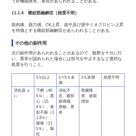
う肝機能障害、黄疸があらわれることがある。
11.1.4 横紋筋融解症
（頻度不明）
筋肉痛、脱力感、CK上昇、血中及び尿中ミオグロビン上昇
を特徴とする横紋筋融解症があらわれることがある。
その他の副作用
次の副作用があらわれることがあるので、観察を十分に行
い、異常が認められた場合には投与を中止するなど適切な
処置を行うこと。
5％以上
1〜5％未
1％未満
頻度不明
満
消化器
下痢（40.
消化不
胃腸障
注
5％）、悪
良、腹部
害、放屁
1）
心（15.
膨満感、
増加
4％）、食
便秘、胃
欲不振（1
炎
1.8％）、
腹痛（11.
5％）、嘔
吐