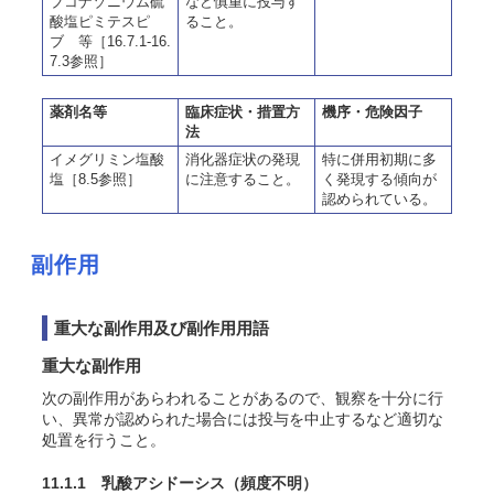
ブコナゾニウム硫
など慎重に投与す
酸塩ピミテスピ
ること。
ブ 等［16.7.1-16.
7.3参照］
薬剤名等
臨床症状・措置方
機序・危険因子
法
イメグリミン塩酸
消化器症状の発現
特に併用初期に多
塩［8.5参照］
に注意すること。
く発現する傾向が
認められている。
副作用
重大な副作用及び副作用用語
重大な副作用
次の副作用があらわれることがあるので、観察を十分に行
い、異常が認められた場合には投与を中止するなど適切な
処置を行うこと。
11.1.1 乳酸アシドーシス
（頻度不明）