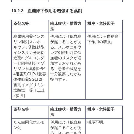
10.2.2 血糖降下作用を増強する薬剤
薬剤名等
臨床症状・措置方
機序・危険因子
法
糖尿病用薬インス
併用により低血糖
併用による血糖降
リン製剤スルホニ
が起こることがあ
下作用の増強。
ルウレア剤速効型
る。スルホニルウ
インスリン分泌促
レア剤併用時に低
進薬α-グルコシダ
血糖のリスクが増
ーゼ阻害剤チアゾ
加するおそれがあ
リジン系薬剤DPP-
る。患者の状態を
4阻害剤GLP-1受容
十分観察しながら
体作動薬SGLT2阻
投与する。
害剤イメグリミン
塩酸塩 等［11.1.
2参照］
薬剤名等
臨床症状・措置方
機序・危険因子
法
たん白同化ホルモ
併用により低血糖
機序不明。
ン剤
が起こることがあ
る。スルホニルウ