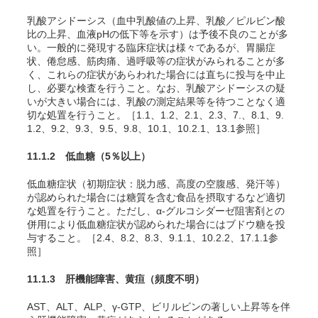
乳酸アシドーシス（血中乳酸値の上昇、乳酸／ピルビン酸
比の上昇、血液pHの低下等を示す）は予後不良のことが多
い。一般的に発現する臨床症状は様々であるが、胃腸症
状、倦怠感、筋肉痛、過呼吸等の症状がみられることが多
く、これらの症状があらわれた場合には直ちに投与を中止
し、必要な検査を行うこと。なお、乳酸アシドーシスの疑
いが大きい場合には、乳酸の測定結果等を待つことなく適
切な処置を行うこと。［1.1、1.2、2.1、2.3、7.、8.1、9.
1.2、9.2、9.3、9.5、9.8、10.1、10.2.1、13.1参照］
11.1.2 低血糖
（5％以上）
低血糖症状（初期症状：脱力感、高度の空腹感、発汗等）
が認められた場合には糖質を含む食品を摂取するなど適切
な処置を行うこと。ただし、α-グルコシダーゼ阻害剤との
併用により低血糖症状が認められた場合にはブドウ糖を投
与すること。［2.4、8.2、8.3、9.1.1、10.2.2、17.1.1参
照］
11.1.3 肝機能障害、黄疸
（頻度不明）
AST、ALT、ALP、γ-GTP、ビリルビンの著しい上昇等を伴