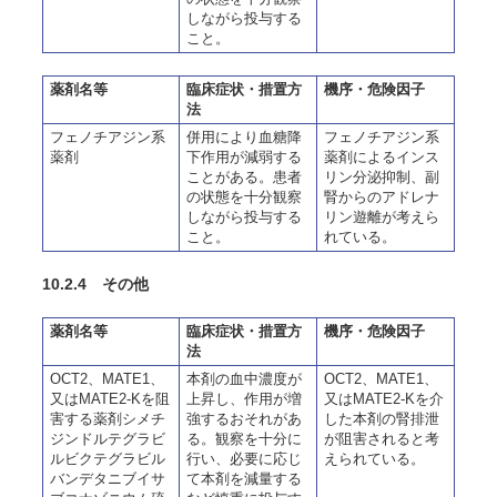
しながら投与する
こと。
薬剤名等
臨床症状・措置方
機序・危険因子
法
フェノチアジン系
併用により血糖降
フェノチアジン系
薬剤
下作用が減弱する
薬剤によるインス
ことがある。患者
リン分泌抑制、副
の状態を十分観察
腎からのアドレナ
しながら投与する
リン遊離が考えら
こと。
れている。
10.2.4 その他
薬剤名等
臨床症状・措置方
機序・危険因子
法
OCT2、MATE1、
本剤の血中濃度が
OCT2、MATE1、
又はMATE2-Kを阻
上昇し、作用が増
又はMATE2-Kを介
害する薬剤シメチ
強するおそれがあ
した本剤の腎排泄
ジンドルテグラビ
る。観察を十分に
が阻害されると考
ルビクテグラビル
行い、必要に応じ
えられている。
バンデタニブイサ
て本剤を減量する