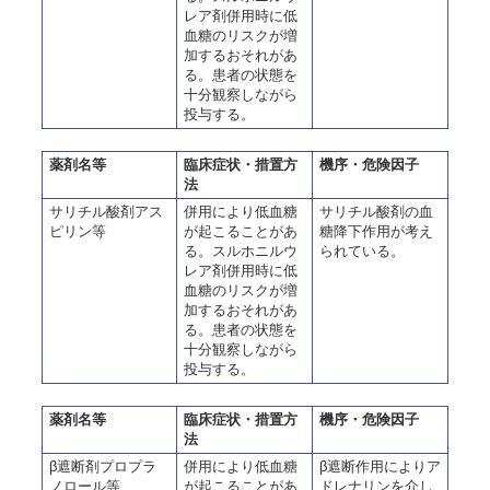
レア剤併用時に低
血糖のリスクが増
加するおそれがあ
る。患者の状態を
十分観察しながら
投与する。
薬剤名等
臨床症状・措置方
機序・危険因子
法
サリチル酸剤アス
併用により低血糖
サリチル酸剤の血
ピリン等
が起こることがあ
糖降下作用が考え
る。スルホニルウ
られている。
レア剤併用時に低
血糖のリスクが増
加するおそれがあ
る。患者の状態を
十分観察しながら
投与する。
薬剤名等
臨床症状・措置方
機序・危険因子
法
β遮断剤プロプラ
併用により低血糖
β遮断作用によりア
ノロール等
が起こることがあ
ドレナリンを介し