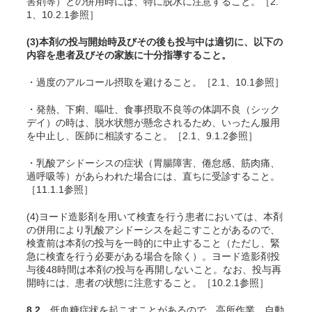
害剤等）との併用時には、特に脱水に注意すること。［2.
1、10.2.1参照］
(3)本剤の投与開始時及びその後も投与中は適切に、以下の
内容を患者及びその家族に十分指導すること。
・過度のアルコール摂取を避けること。［2.1、10.1参照］
・発熱、下痢、嘔吐、食事摂取不良等の体調不良（シック
デイ）の時は、脱水状態が懸念されるため、いったん服用
を中止し、医師に相談すること。［2.1、9.1.2参照］
・乳酸アシドーシスの症状（胃腸障害、倦怠感、筋肉痛、
過呼吸等）があらわれた場合には、直ちに受診すること。
［11.1.1参照］
(4)ヨード造影剤を用いて検査を行う患者においては、本剤
の併用により乳酸アシドーシスを起こすことがあるので、
検査前は本剤の投与を一時的に中止すること（ただし、緊
急に検査を行う必要がある場合を除く）。ヨード造影剤投
与後48時間は本剤の投与を再開しないこと。なお、投与再
開時には、患者の状態に注意すること。［10.2.1参照］
8.2
低血糖症状を起こすことがあるので、高所作業、自動