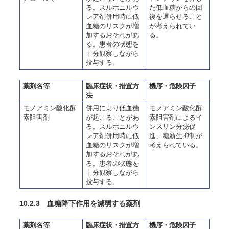
る。スルホニルウ
た低血糖からの回
レア剤併用時に低
復を遅らせること
血糖のリスクが増
が考えられてい
加するおそれがあ
る。
る。患者の状態を
十分観察しながら
投与する。
薬剤名等
臨床症状・措置方
機序・危険因子
法
モノアミン酸化酵
併用により低血糖
モノアミン酸化酵
素阻害剤
が起こることがあ
素阻害剤によるイ
る。スルホニルウ
ンスリン分泌促
レア剤併用時に低
進、糖新生抑制が
血糖のリスクが増
考えられている。
加するおそれがあ
る。患者の状態を
十分観察しながら
投与する。
10.2.3 血糖降下作用を減弱する薬剤
薬剤名等
臨床症状・措置方
機序・危険因子