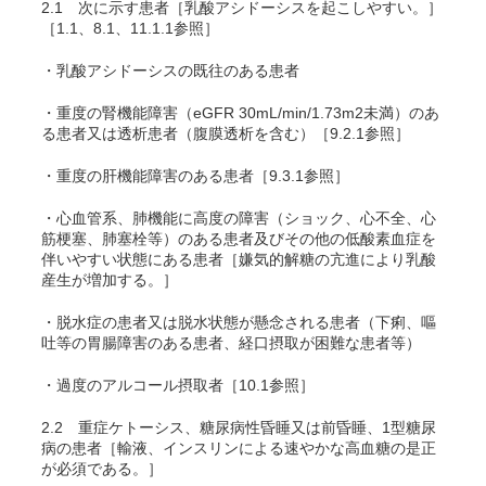
2.1
次に示す患者［乳酸アシドーシスを起こしやすい。］
［1.1、8.1、11.1.1参照］
・乳酸アシドーシスの既往のある患者
・重度の腎機能障害（eGFR 30mL/min/1.73m
2
未満）のあ
る患者又は透析患者（腹膜透析を含む）［9.2.1参照］
・重度の肝機能障害のある患者［9.3.1参照］
・心血管系、肺機能に高度の障害（ショック、心不全、心
筋梗塞、肺塞栓等）のある患者及びその他の低酸素血症を
伴いやすい状態にある患者［嫌気的解糖の亢進により乳酸
産生が増加する。］
・脱水症の患者又は脱水状態が懸念される患者（下痢、嘔
吐等の胃腸障害のある患者、経口摂取が困難な患者等）
・過度のアルコール摂取者［10.1参照］
2.2
重症ケトーシス、糖尿病性昏睡又は前昏睡、1型糖尿
病の患者［輸液、インスリンによる速やかな高血糖の是正
が必須である。］