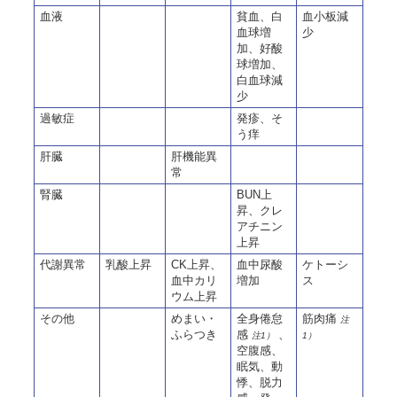
血液
貧血、白
血小板減
血球増
少
加、好酸
球増加、
白血球減
少
過敏症
発疹、そ
う痒
肝臓
肝機能異
常
腎臓
BUN上
昇、クレ
アチニン
上昇
代謝異常
乳酸上昇
CK上昇、
血中尿酸
ケトーシ
血中カリ
増加
ス
ウム上昇
その他
めまい・
全身倦怠
筋肉痛
注
ふらつき
感
、
注1）
1）
空腹感、
眠気、動
悸、脱力