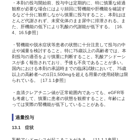
・本剤の投与開始前、投与中は定期的に、特に慎重な経過
観察が必要な場合にはより頻回に腎機能や肝機能を確認す
るなど十分に観察しながら慎重に投与すること。本剤はほ
とんど代謝されず、未変化体のまま尿中に排泄される。ま
た、肝機能の低下により乳酸の代謝能が低下する。［16.
4、16.5参照］
・腎機能や脱水症状等患者の状態に十分注意して投与の中
止や減量を検討すること。特に75歳以上の高齢者では、本
剤投与の適否をより慎重に判断すること。乳酸アシドーシ
スが多く報告されており、予後も不良であることが多い。
国内における本剤の承認時までの臨床試験において、75歳
以上の高齢者への1日1,500mgを超える用量の使用経験は限
られている。［17.1.1参照］
・血清クレアチニン値が正常範囲内であっても、eGFR等
も考慮して、慎重に患者の状態を観察すること。年齢によ
っては実際の腎機能が低下していることがある。
過量投与
13.1 症状
乳酸アシドーシスが起こることがある。［11.1.1参照］