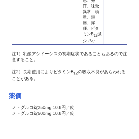
感、発
汗、味覚
異常、頭
重、頭
痛、浮
腫、ビタ
ミンB
減
12
少
注2）
注1）乳酸アシドーシスの初期症状であることもあるので注
意すること。
注2）長期使用によりビタミンB
の吸収不良があらわれる
12
ことがある。
薬価
メトグルコ錠250mg 10.8円／錠
メトグルコ錠500mg 10.8円／錠