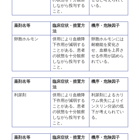
しながら投与する
いる。
こと。
薬剤名等
臨床症状・措置方
機序・危険因子
法
卵胞ホルモン
併用により血糖降
卵胞ホルモンには
下作用が減弱する
耐糖能を変化さ
ことがある。患者
せ、血糖を上昇さ
の状態を十分観察
せる作用が認めら
しながら投与する
れている。
こと。
薬剤名等
臨床症状・措置方
機序・危険因子
法
利尿剤
併用により血糖降
利尿剤によるカリ
下作用が減弱する
ウム喪失によりイ
ことがある。患者
ンスリン分泌の低
の状態を十分観察
下が考えられてい
しながら投与する
る。
こと。
薬剤名等
臨床症状・措置方
機序・危険因子