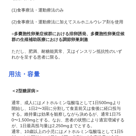
(1)食事療法・運動療法のみ
(2)食事療法・運動療法に加えてスルホニルウレア剤を使用
○多嚢胞性卵巣症候群における排卵誘発、多嚢胞性卵巣症候
群の生殖補助医療における調節卵巣刺激
ただし、肥満、耐糖能異常、又はインスリン抵抗性のいず
れかを呈する患者に限る。
用法・容量
＜2型糖尿病＞
通常、成人にはメトホルミン塩酸塩として1日500mgより
開始し、1日2〜3回に分割して食直前又は食後に経口投与
する。維持量は効果を観察しながら決めるが、通常1日75
0〜1,500mgとする。なお、患者の状態により適宜増減する
が、1日最高投与量は2,250mgまでとする。
通常、10歳以上の小児にはメトホルミン塩酸塩として1日5