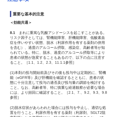
重要な基本的注意
＜効能共通＞
8.1
まれに重篤な乳酸アシドーシスを起こすことがある。
リスク因子としては、腎機能障害、肝機能障害、低酸素血
症を伴いやすい状態、脱水（利尿作用を有する薬剤の併用
を含む）、過度のアルコール摂取、感染症、高齢者等が知
られている。特に、脱水、過度のアルコール摂取等により
患者の状態が急変することもあるので、以下の点に注意す
ること。［1.1、1.2、2.3、11.1.1参照］
(1)本剤の投与開始前及びその後も投与中は定期的に、腎機
能（eGFR等）及び肝機能を確認するとともに、患者の状
態に十分注意して投与の適否及び投与量の調節を検討する
こと。なお、高齢者等、特に慎重な経過観察が必要な場合
には、より頻回に確認すること。［2.1、7.、9.2、9.3、9.8
参照］
(2)脱水症状があらわれた場合には投与を中止し、適切な処
置を行うこと。利尿作用を有する薬剤（利尿剤、SGLT2阻