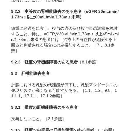
投与しないこと。［2.1参照］
9.2.2 中等度の腎機能障害のある患者（eGFR 30mL/min/
1.73m
以上60mL/min/1.73m
未満）
2
2
慎重に経過を観察し、投与の適否及び投与量の調節を検討
すること。特に、eGFRが30mL/min/1.73m
以上45mL/mi
2
n/1.73m
未満の患者には、治療上の有益性が危険性を上
2
回ると判断される場合にのみ投与すること。［7.、8.1参
照］
9.2.3 軽度の腎機能障害のある患者
［8.1参照］
9.3 肝機能障害患者
肝臓における乳酸の代謝能が低下し、乳酸アシドーシスの
発現リスクが高くなる可能性がある。［1.1、1.2、9.8、1
1.1.1、17.1.1、17.1.2参照］
9.3.1 重度の肝機能障害のある患者
投与しないこと。［2.1参照］
9.3.2 軽度〜中等度の肝機能障害のある患者
［8.1参照］