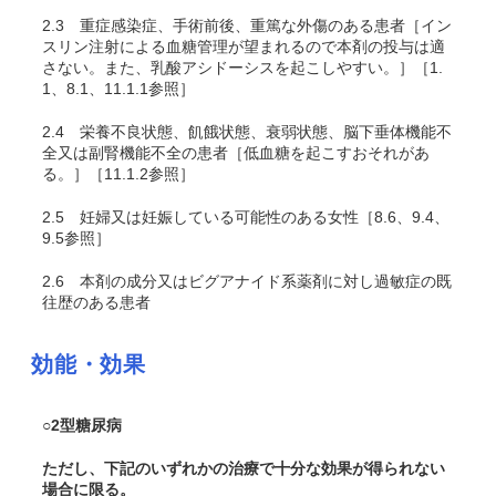
2.3
重症感染症、手術前後、重篤な外傷のある患者［イン
スリン注射による血糖管理が望まれるので本剤の投与は適
さない。また、乳酸アシドーシスを起こしやすい。］［1.
1、8.1、11.1.1参照］
2.4
栄養不良状態、飢餓状態、衰弱状態、脳下垂体機能不
全又は副腎機能不全の患者［低血糖を起こすおそれがあ
る。］［11.1.2参照］
2.5
妊婦又は妊娠している可能性のある女性［8.6、9.4、
9.5参照］
2.6
本剤の成分又はビグアナイド系薬剤に対し過敏症の既
往歴のある患者
効能・効果
○2型糖尿病
ただし、下記のいずれかの治療で十分な効果が得られない
場合に限る。