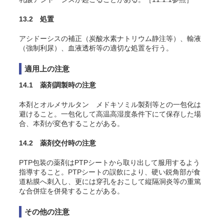
13.2 処置
アシドーシスの補正（炭酸水素ナトリウム静注等）、輸液
（強制利尿）、血液透析等の適切な処置を行う。
適用上の注意
14.1 薬剤調製時の注意
本剤とオルメサルタン メドキソミル製剤等との一包化は
避けること。一包化して高温高湿度条件下にて保存した場
合、本剤が変色することがある。
14.2 薬剤交付時の注意
PTP包装の薬剤はPTPシートから取り出して服用するよう
指導すること。PTPシートの誤飲により、硬い鋭角部が食
道粘膜へ刺入し、更には穿孔をおこして縦隔洞炎等の重篤
な合併症を併発することがある。
その他の注意