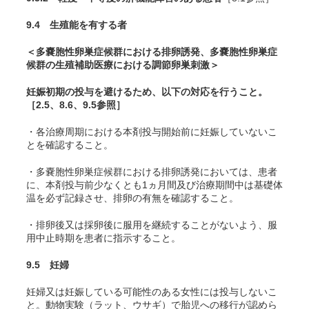
9.4 生殖能を有する者
＜多嚢胞性卵巣症候群における排卵誘発、多嚢胞性卵巣症
候群の生殖補助医療における調節卵巣刺激＞
妊娠初期の投与を避けるため、以下の対応を行うこと。
［2.5、8.6、9.5参照］
・各治療周期における本剤投与開始前に妊娠していないこ
とを確認すること。
・多嚢胞性卵巣症候群における排卵誘発においては、患者
に、本剤投与前少なくとも1ヵ月間及び治療期間中は基礎体
温を必ず記録させ、排卵の有無を確認すること。
・排卵後又は採卵後に服用を継続することがないよう、服
用中止時期を患者に指示すること。
9.5 妊婦
妊婦又は妊娠している可能性のある女性には投与しないこ
と。動物実験（ラット、ウサギ）で胎児への移行が認めら