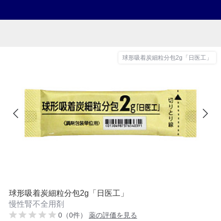
球形吸着炭細粒分包2g「日医工」
球形吸着炭細粒分包2g「日医工」
慢性腎不全用剤
0（0件）
薬の評価を見る