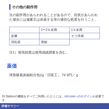
その他の副作用
次の副作用があらわれることがあるので、症状があらわれ
た場合には減量又は休薬する等の適切な処置を行うこと
。
1〜2％未満
1％未満
皮膚
そう痒感
消化器
便秘
注1）発現頻度は使用成績調査を含む。
薬価
球形吸着炭細粒分包2g「日医工」 74.9円／ｇ
DI Stationの機能をすべてご利用いただくには、
m3.comへのログイン
が必要で
す。
評価サマリー