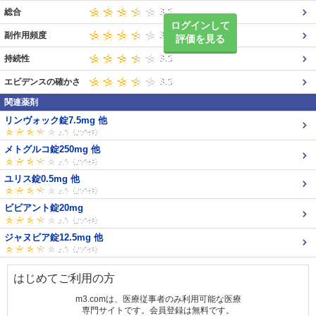
総合
ログインして
副作用頻度
評価を見る
持続性
エビデンスの確かさ
関連薬剤
リンヴォック錠7.5mg 他
メトグルコ錠250mg 他
ユリス錠0.5mg 他
ビビアント錠20mg
ジャヌビア錠12.5mg 他
はじめてご利用の方
m3.comは、医療従事者のみ利用可能な医療
専門サイトです。会員登録は無料です。