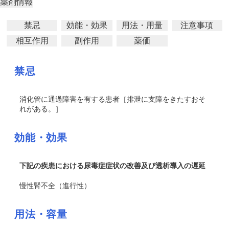
薬剤情報
禁忌
効能・効果
用法・用量
注意事項
相互作用
副作用
薬価
禁忌
消化管に通過障害を有する患者［排泄に支障をきたすおそ
れがある。］
効能・効果
下記の疾患における尿毒症症状の改善及び透析導入の遅延
慢性腎不全（進行性）
用法・容量