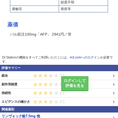
頻度不明
過敏症
発疹等
薬価
バル筋注100mg「AFP」 2941円／管
DI Stationの機能をすべてご利用いただくには、
m3.comへのログイン
が必要で
す。
評価サマリー
総合
ログインして
副作用頻度
評価を見る
持続性
エビデンスの確かさ
関連薬剤
リンヴォック錠7.5mg 他