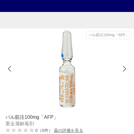
バル筋注100mg「AFP」
バル筋注100mg「AFP」
重金属解毒剤
0（0件）
薬の評価を見る