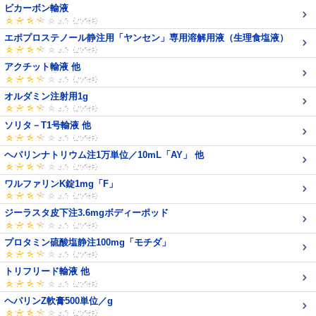
ビカーボン輸液
エポプロステノール静注用「ヤンセン」専用溶解用液（生理食塩液）
アクチット輸液 他
オルダミン注射用1g
ソリタ－T1号輸液 他
ヘパリンナトリウム注1万単位／10mL「AY」 他
ワルファリンK錠1mg「F」
ジーラスタ皮下注3.6mgボディーポッド
プロタミン硫酸塩静注100mg「モチダ」
トリフリード輸液 他
ヘパリンZ軟膏500単位／g