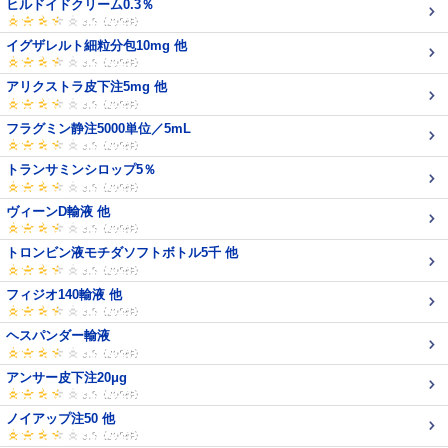
ヒルドイドクリーム0.3％
イグザレルト細粒分包10mg 他
アリクストラ皮下注5mg 他
フラグミン静注5000単位／5mL
トランサミンシロップ5％
ヴィーンD輸液 他
トロンビン液モチダソフトボトル5千 他
フィジオ140輸液 他
ヘスパンダー輸液
アンサー皮下注20μg
ノイアップ注50 他