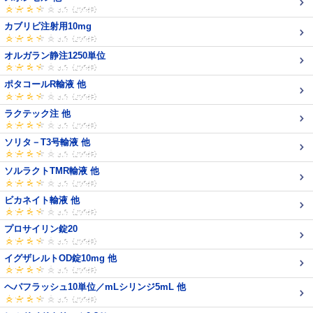
カブリビ注射用10mg
オルガラン静注1250単位
ポタコールR輸液 他
ラクテック注 他
ソリタ－T3号輸液 他
ソルラクトTMR輸液 他
ビカネイト輸液 他
プロサイリン錠20
イグザレルトOD錠10mg 他
ヘパフラッシュ10単位／mLシリンジ5mL 他