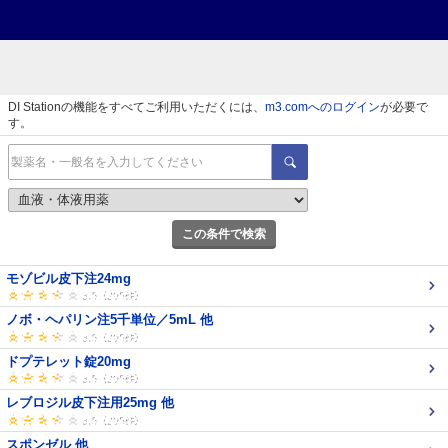
DI Stationの機能をすべてご利用いただくには、
m3.comへのログイン
が必要で
す。
この条件で検索
モゾビル皮下注24mg
ノボ・ヘパリン注5千単位／5mL 他
ドプテレット錠20mg
レブロジル皮下注用25mg 他
スポンゼル 他