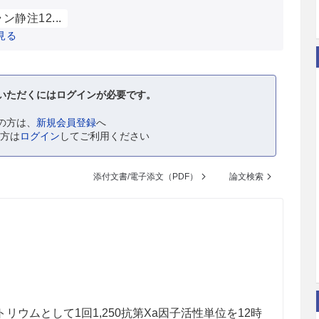
ン静注12...
見る
いただくにはログインが必要です。
の方は、
新規会員登録
へ
の方は
ログイン
してご利用ください
添付文書/電子添文（PDF）
論文検索
）
ウムとして1回1,250抗第Xa因子活性単位を12時