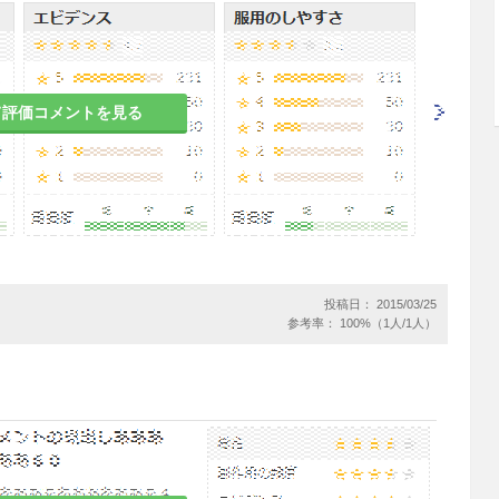
れる場合を除き、投与しないこと。排泄遅延によ
る。また、投与中に血液透析が必要な状態に至った
て評価コメントを見る
する。
対し過敏症の患者
れる場合を除き、投与しないこと。添加剤として乾
ている。
患者
投稿日： 2015/03/25
参考率： 100%（1人/1人）
血圧症、糖尿病網膜症の患者には、治療上やむを得
、投与しないこと。血管や臓器の障害部位に出血が
板減少症（HIT）の既往歴のある患者で、ヘパリン抗体
患者