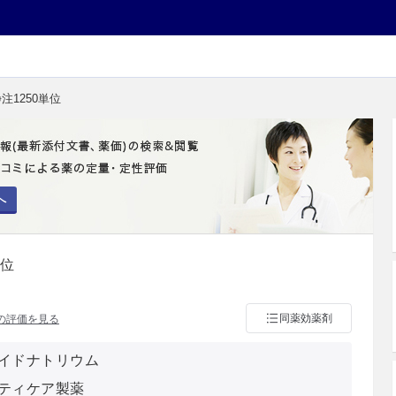
注1250単位
へ
単位
同薬効薬剤
の評価を見る
イドナトリウム
ティケア製薬