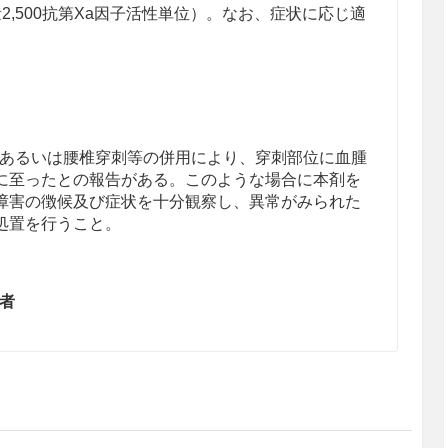
2,500抗第Xa因子活性単位）。なお、症状に応じ適
あるいは腰椎穿刺等の併用により、穿刺部位に血腫
に至ったとの報告がある。このような場合に本剤を
障害の徴候及び症状を十分観察し、異常がみられた
処置を行うこと。
患者
、消化管潰瘍、脳内出血のある患者には、治療上や
を除き、投与しないこと。出血を助長するおそれが