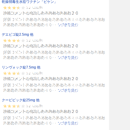
乾燥弱毒生水痘ワクチン「ビケン」
デエビゴ錠2.5mg 他
リンヴォック錠7.5mg 他
クービビック錠25mg 他