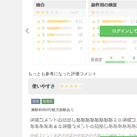
9.1.2 血液透析が必要な患者
治療上やむを得ないと判断さ
り、出血を起こすおそれがあ
ログインし
場合には速やかに投与を中止
9.1.3 本剤又は亜硫酸塩に
治療上やむを得ないと判断さ
燥亜硫酸ナトリウムを含有し
もっとも参考になった評価コメント
9.1.4 出血する可能性が高い
使いやすさ
急性細菌性心内膜症、重症高
ないと判断される場合を除き
起こるおそれがある。
麻酔科/60代/処方経験あり
9.1.5 ヘパリン起因性血小
と本剤との交差反応性のある