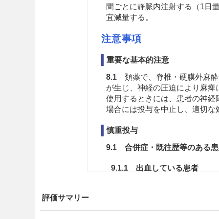
間ごとに静脈内注射する（1日量
宜減量する。
注意事項
重要な基本的注意
8.1
類薬で、脊椎・硬膜外麻酔
が生じ、神経の圧迫により麻痺
使用するときには、患者の神経
場合には投与を中止し、適切な
慎重投与
9.1 合併症・既往歴等のある
9.1.1 出血している患者
血友病、血小板減少性紫斑病
評価サマリー
むを得ないと判断される場合
ある。