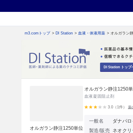
m3.comトップ
>
DI Station
>
血液・体液用薬
> オルガラン静
DI Station トップ
オルガラン静注1250
血液凝固阻止剤
3.0（1件）
薬
一般名
ダナパロ
オルガラン静注1250単位
製造/販売
ネオクリ