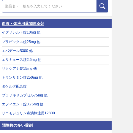
血液・体液用薬関連薬剤
イグザレルト錠10mg 他
プラビックス錠25mg 他
エパデールS300 他
エリキュース錠2.5mg 他
リクシアナ錠15mg 他
トランサミン錠250mg 他
タケルダ配合錠
プラザキサカプセル75mg 他
エフィエント錠3.75mg 他
リコモジュリン点滴静注用12800
閲覧数の多い薬剤