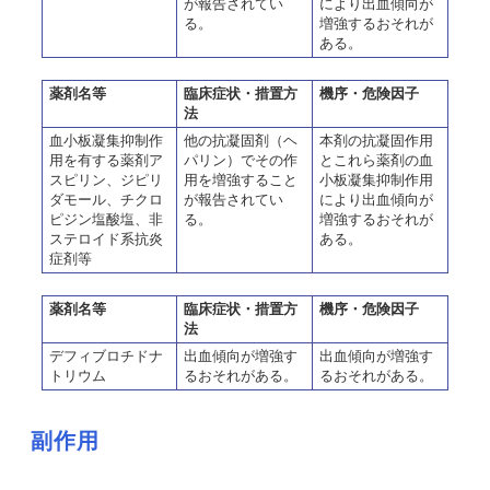
が報告されてい
により出血傾向が
る。
増強するおそれが
ある。
薬剤名等
臨床症状・措置方
機序・危険因子
法
血小板凝集抑制作
他の抗凝固剤（ヘ
本剤の抗凝固作用
用を有する薬剤ア
パリン）でその作
とこれら薬剤の血
スピリン、ジピリ
用を増強すること
小板凝集抑制作用
ダモール、チクロ
が報告されてい
により出血傾向が
ピジン塩酸塩、非
る。
増強するおそれが
ステロイド系抗炎
ある。
症剤等
薬剤名等
臨床症状・措置方
機序・危険因子
法
デフィブロチドナ
出血傾向が増強す
出血傾向が増強す
トリウム
るおそれがある。
るおそれがある。
副作用