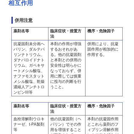
相互作用
併用注意
薬剤名等
臨床症状・措置方
機序・危険因子
法
抗凝固剤未分画ヘ
本剤の作用が増強
併用により、抗凝
パリン、ダルテパ
するおそれがあ
固作用が相加的に
リンナトリウム、
る。他の抗凝固剤
作用する。
ダナパロイドナト
と本剤との併用の
リウム、ガベキサ
安全性は明らかに
ートメシル酸塩、
なっておらず、併
ナファモスタット
用に際しては慎重
メシル酸塩、乾燥
に投与の判断を行
濃縮人アンチトロ
うこと。
ンビンIII等
薬剤名等
臨床症状・措置方
機序・危険因子
法
血栓溶解剤ウロキ
他の抗凝固剤（ヘ
本剤の抗凝固作用
ナーゼ、t-PA製剤
パリン）でその作
とこれら薬剤のフ
等
用を増強すること
ィブリン溶解作用