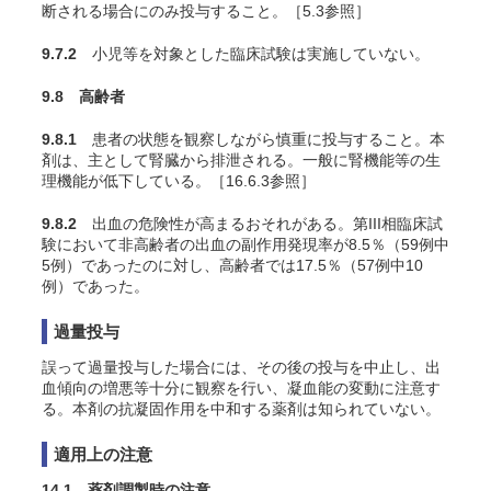
断される場合にのみ投与すること。［5.3参照］
9.7.2
小児等を対象とした臨床試験は実施していない。
9.8 高齢者
9.8.1
患者の状態を観察しながら慎重に投与すること。本
剤は、主として腎臓から排泄される。一般に腎機能等の生
理機能が低下している。［16.6.3参照］
9.8.2
出血の危険性が高まるおそれがある。第III相臨床試
験において非高齢者の出血の副作用発現率が8.5％（59例中
5例）であったのに対し、高齢者では17.5％（57例中10
例）であった。
過量投与
誤って過量投与した場合には、その後の投与を中止し、出
血傾向の増悪等十分に観察を行い、凝血能の変動に注意す
る。本剤の抗凝固作用を中和する薬剤は知られていない。
適用上の注意
14.1 薬剤調製時の注意