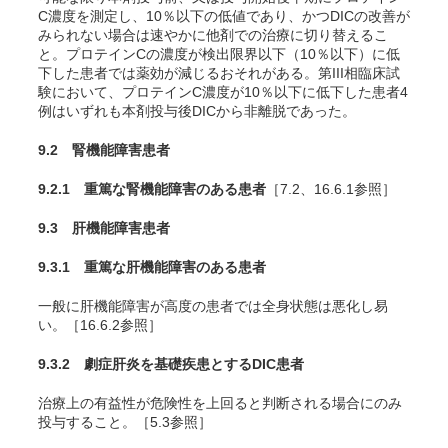
C濃度を測定し、10％以下の低値であり、かつDICの改善が
みられない場合は速やかに他剤での治療に切り替えるこ
と。プロテインCの濃度が検出限界以下（10％以下）に低
下した患者では薬効が減じるおそれがある。第III相臨床試
験において、プロテインC濃度が10％以下に低下した患者4
例はいずれも本剤投与後DICから非離脱であった。
9.2 腎機能障害患者
9.2.1 重篤な腎機能障害のある患者
［7.2、16.6.1参照］
9.3 肝機能障害患者
9.3.1 重篤な肝機能障害のある患者
一般に肝機能障害が高度の患者では全身状態は悪化し易
い。［16.6.2参照］
9.3.2 劇症肝炎を基礎疾患とするDIC患者
治療上の有益性が危険性を上回ると判断される場合にのみ
投与すること。［5.3参照］