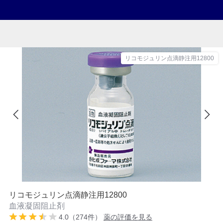
リコモジュリン点滴静注用12800
リコモジュリン点滴静注用12800
血液凝固阻止剤
4.0（274件）
薬の評価を見る