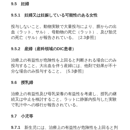
9.5 妊婦
9.5.1 妊婦又は妊娠している可能性のある女性
投与しないこと。動物実験で大量投与により、膣からの出
血（ラット、サル）、母動物の死亡（ラット）、及び胎児
の死亡（サル）が報告されている
。［2.3参照］
9.5.2 産婦（産科領域のDIC患者）
治療上の有益性が危険性を上回ると判断される場合にのみ
投与すること。大出血を伴う産婦には、他剤で効果が不十
分な場合のみ投与すること。［5.3参照］
9.6 授乳婦
治療上の有益性及び母乳栄養の有益性を考慮し、授乳の継
続又は中止を検討すること。ラットに静脈内投与した実験
で乳汁中への移行が報告されている
。
9.7 小児等
9.7.1
新生児には、治療上の有益性が危険性を上回ると判