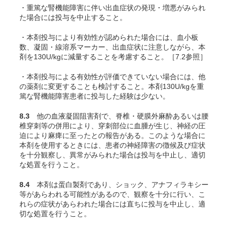
・重篤な腎機能障害に伴い出血症状の発現・増悪がみられ
た場合には投与を中止すること。
・本剤投与により有効性が認められた場合には、血小板
数、凝固・線溶系マーカー、出血症状に注意しながら、本
剤を130U/kgに減量することを考慮すること。［7.2参照］
・本剤投与による有効性が評価できていない場合には、他
の薬剤に変更することも検討すること。本剤130U/kgを重
篤な腎機能障害患者に投与した経験は少ない。
8.3
他の血液凝固阻害剤で、脊椎・硬膜外麻酔あるいは腰
椎穿刺等の併用により、穿刺部位に血腫が生じ、神経の圧
迫により麻痺に至ったとの報告がある。このような場合に
本剤を使用するときには、患者の神経障害の徴候及び症状
を十分観察し、異常がみられた場合は投与を中止し、適切
な処置を行うこと。
8.4
本剤は蛋白製剤であり、ショック、アナフィラキシー
等があらわれる可能性があるので、観察を十分に行い、こ
れらの症状があらわれた場合には直ちに投与を中止し、適
切な処置を行うこと。