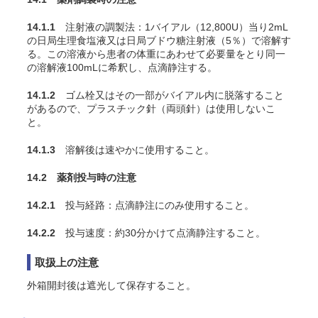
14.1.1
注射液の調製法：1バイアル（12,800U）当り2mL
の日局生理食塩液又は日局ブドウ糖注射液（5％）で溶解す
る。この溶液から患者の体重にあわせて必要量をとり同一
の溶解液100mLに希釈し、点滴静注する。
14.1.2
ゴム栓又はその一部がバイアル内に脱落すること
があるので、プラスチック針（両頭針）は使用しないこ
と。
14.1.3
溶解後は速やかに使用すること。
14.2 薬剤投与時の注意
14.2.1
投与経路：点滴静注にのみ使用すること。
14.2.2
投与速度：約30分かけて点滴静注すること。
取扱上の注意
外箱開封後は遮光して保存すること。