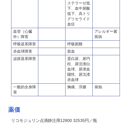
ステラーゼ低
下、血中尿酸
低下、高トリ
グリセライド
血症
血管（心臓
アレルギー紫
外）障害
斑病
呼吸器系障害
呼吸困難
赤血球障害
貧血
泌尿器系障害
蛋白尿、尿円
柱、尿沈渣白
血球、尿潜血
陽性、尿沈渣
赤血球
一般的全身障
胸痛、浮腫
発熱
害
薬価
リコモジュリン点滴静注用12800 32535円／瓶