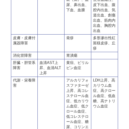
尿、鼻出血、
皮下出血、腹
下血、血腫
腔内出血、気
道出血、創傷
出血、筋肉内
出血、胸腔内
出血
皮膚・皮膚付
発疹
多形滲出性紅
属器障害
斑様皮疹、丘
疹
消化管障害
胃潰瘍
肝臓・胆管系
血清AST上
黄疸、ビリル
障害
昇、血清ALT
ビン血症
上昇
代謝・栄養障
アルカリフォ
LDH上昇、高
害
スファターゼ
カリウム血
上昇、高コレ
症、高クロー
ステロール血
ル血症、低血
症、低カリウ
糖、高ナトリ
ム血症、低ク
ウム血症
ロール血症、
低コレステロ
ール血症、糖
尿、コリンエ