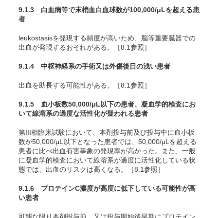
9.1.3 白血病等で末梢血白血球数が100,000/μLを超える患
者
leukostasisを発現する頻度が高いため、脳等重要臓器での
出血が発現するおそれがある。［8.1参照］
9.1.4 中枢神経系の手術又は外傷後日の浅い患者
出血を助長する可能性がある。［8.1参照］
9.1.5 血小板数50,000/μL以下の患者、凝血学的検査にお
いて線溶系の過度な活性化が疑われる患者
第III相臨床試験において、本剤投与前及び投与中に血小板
数が50,000/μL以下となった患者では、50,000/μLを超える
患者に比べ出血有害事象の発現率が高かった。また、一般
に凝血学的検査において線溶系が過度に活性化している状
態では、出血のリスクは高くなる。［8.1参照］
9.1.6 プロテインC濃度が高度に低下している可能性が高
い患者
可能な限り本剤投与前、又は投与開始後早期にプロテイン