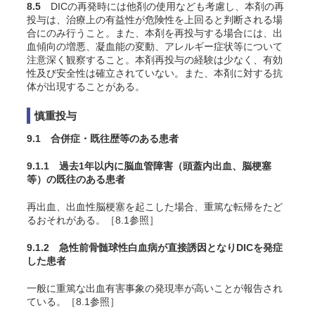
8.5
DICの再発時には他剤の使用なども考慮し、本剤の再
投与は、治療上の有益性が危険性を上回ると判断される場
合にのみ行うこと。また、本剤を再投与する場合には、出
血傾向の増悪、凝血能の変動、アレルギー症状等について
注意深く観察すること。本剤再投与の経験は少なく、有効
性及び安全性は確立されていない。また、本剤に対する抗
体が出現することがある。
慎重投与
9.1 合併症・既往歴等のある患者
9.1.1 過去1年以内に脳血管障害（頭蓋内出血、脳梗塞
等）の既往のある患者
再出血、出血性脳梗塞を起こした場合、重篤な転帰をたど
るおそれがある。［8.1参照］
9.1.2 急性前骨髄球性白血病が直接誘因となりDICを発症
した患者
一般に重篤な出血有害事象の発現率が高いことが報告され
ている。［8.1参照］