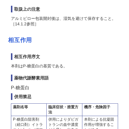
取扱上の注意
アルミピロー包装開封後は、湿気を避けて保存すること。
［14.1.2参照］
相互作用
相互作用序文
本剤はP-糖蛋白の基質である。
薬物代謝酵素用語
P-糖蛋白
併用禁忌
薬剤名等
臨床症状・措置方
機序・危険因子
法
P-糖蛋白阻害剤
併用によりダビガ
本剤による抗凝固
（経口剤）イトラ
トランの血中濃度
作用が増強するこ