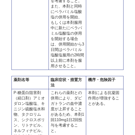
を考慮すること。
また、本剤と同時
にベラパミル塩酸
塩の併用を開始、
もしくは本剤服用
中に新たにベラパ
ミル塩酸塩の併用
を開始する場合
は、併用開始から3
日間はベラパミル
塩酸塩服用の2時間
以上前に本剤を服
用させること。
薬剤名等
臨床症状・措置方
機序・危険因子
法
P-糖蛋白阻害剤
これらの薬剤との
本剤による抗凝固
（経口剤）アミオ
併用により、ダビ
作用が増強するこ
ダロン塩酸塩、キ
ガトランの血中濃
とがある。
ニジン硫酸塩水和
度が上昇すること
物、タクロリム
があるため、本剤1
ス、シクロスポリ
回110mg1日2回投
ン、リトナビル、
与を考慮するこ
ネルフィナビル、
と。