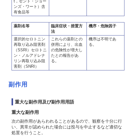
t，セント・ジョー
ンズ・ワート）含
有食品等
薬剤名等
臨床症状・措置方
機序・危険因子
法
選択的セロトニン
これらの薬剤との
機序は不明であ
再取り込み阻害剤
併用により、出血
る。
（SSRI）セロトニ
の危険性が増大し
ン・ノルアドレナ
たとの報告があ
リン再取り込み阻
る。
害剤（SNRI）
副作用
重大な副作用及び副作用用語
重大な副作用
次の副作用があらわれることがあるので、観察を十分に行
い、異常が認められた場合には投与を中止するなど適切な
処置を行うこと。