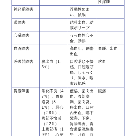
性
浮腫
神経系障害
浮動性めま
い、傾眠
眼障害
結膜出血、結
膜ポリープ
心臓障害
うっ血性心不
全、動悸
血管障害
高血圧、創傷
血腫、出血
出血
呼吸器障害
鼻出血（1.
口腔咽頭不快
喀血
3％）
感、口腔咽頭
痛、しゃっく
り、胸水、咽
喉絞扼感
胃腸障害
消化不良（4.
便秘、歯肉出
腹痛
7％）、胃食
血、腹部膨
道炎（3.
満、歯肉炎、
1％）、悪心
痔出血、口腔
（2.8％）、
内出血、嚥下
腹部不快感
障害、下痢、
（2.2％）、
胃腸障害、胃
上腹部痛（1.
食道逆流性疾
9％）、心窩
患、吐血、血