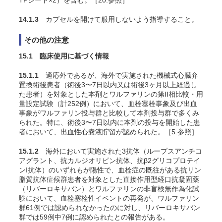
TPシート×2）を含む。［20.参照］
14.1.3
カプセルを開けて服用しないよう指導すること。
その他の注意
15.1 臨床使用に基づく情報
15.1.1
適応外であるが、海外で実施された機械式心臓弁
置換術後患者（術後3〜7日以内又は術後3ヶ月以上経過し
た患者）を対象とした本剤とワルファリンの第II相比較・用
量設定試験（計252例）において、血栓塞栓事象及び出血
事象がワルファリン投与群と比較して本剤投与群で多くみ
られた。特に、術後3〜7日以内に本剤の投与を開始した患
者において、出血性心嚢液貯留が認められた。［5.参照］
15.1.2
海外において実施された3抗体（ループスアンチコ
アグラント、抗カルジオリピン抗体、抗β2グリコプロテイ
ンI抗体）のいずれもが陽性で、血栓症の既往がある抗リン
脂質抗体症候群患者を対象とした直接作用型経口抗凝固薬
（リバーロキサバン）とワルファリンの非盲検無作為化試
験において、血栓塞栓性イベントの再発が、ワルファリン
群61例では認められなかったのに対し、リバーロキサバン
群では59例中7例に認められたとの報告がある
。