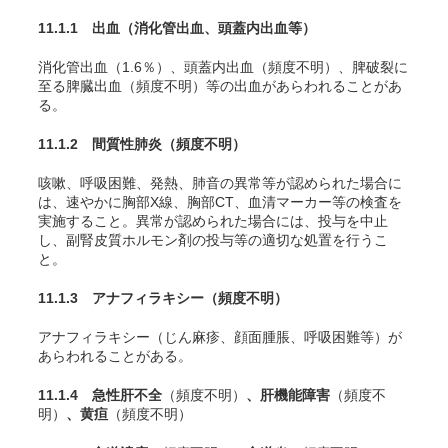
11.1.1 出血（消化管出血、頭蓋内出血等）
消化管出血（1.6％）、頭蓋内出血（頻度不明）
、脾破裂に
至る脾臓出血（頻度不明）
等の出血があらわれることがあ
る。
11.1.2 間質性肺炎
（頻度不明）
咳嗽、呼吸困難、発熱、肺音の異常等が認められた場合に
は、速やかに胸部X線、胸部CT、血清マーカー等の検査を
実施すること。異常が認められた場合には、投与を中止
し、副腎皮質ホルモン剤の投与等の適切な処置を行うこ
と。
11.1.3 アナフィラキシー
（頻度不明）
アナフィラキシー（じん麻疹、顔面腫脹、呼吸困難等）が
あらわれることがある。
11.1.4 急性肝不全
（頻度不明）
、肝機能障害
（頻度不
明）
、黄疸
（頻度不明）