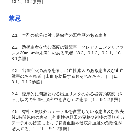
13.1、13.2参照］
禁忌
2.1
本剤の成分に対し過敏症の既往歴のある患者
2.2
透析患者を含む高度の腎障害（クレアチニンクリアラ
ンス30mL/min未満）のある患者［8.2、9.1.2、9.2.1、16.
6.1参照］
2.3
出血症状のある患者、出血性素因のある患者及び止血
障害のある患者［出血を助長するおそれがある。］［1.、
8.1、9.1.2参照］
2.4
臨床的に問題となる出血リスクのある器質的病変（6
ヶ月以内の出血性脳卒中を含む）の患者［1.、9.1.2参照］
2.5
脊椎・硬膜外カテーテルを留置している患者及び抜去
後1時間以内の患者［外傷性や頻回の穿刺や術後の硬膜外カ
テーテルの留置によって脊髄血腫や硬膜外血腫の危険性が
増大する。］［1.、9.1.2参照］