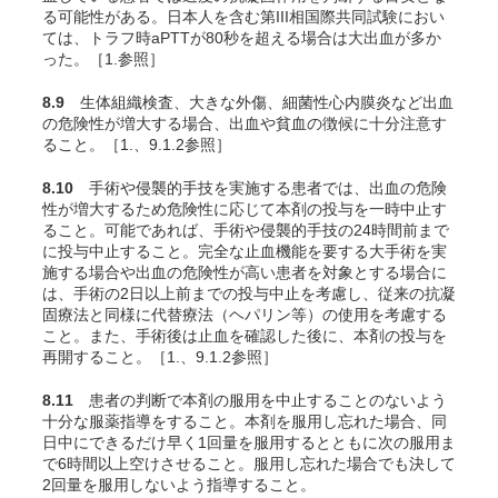
る可能性がある。日本人を含む第III相国際共同試験におい
ては、トラフ時aPTTが80秒を超える場合は大出血が多か
った。［1.参照］
8.9
生体組織検査、大きな外傷、細菌性心内膜炎など出血
の危険性が増大する場合、出血や貧血の徴候に十分注意す
ること。［1.、9.1.2参照］
8.10
手術や侵襲的手技を実施する患者では、出血の危険
性が増大するため危険性に応じて本剤の投与を一時中止す
ること。可能であれば、手術や侵襲的手技の24時間前まで
に投与中止すること。完全な止血機能を要する大手術を実
施する場合や出血の危険性が高い患者を対象とする場合に
は、手術の2日以上前までの投与中止を考慮し、従来の抗凝
固療法と同様に代替療法（ヘパリン等）の使用を考慮する
こと。また、手術後は止血を確認した後に、本剤の投与を
再開すること。［1.、9.1.2参照］
8.11
患者の判断で本剤の服用を中止することのないよう
十分な服薬指導をすること。本剤を服用し忘れた場合、同
日中にできるだけ早く1回量を服用するとともに次の服用ま
で6時間以上空けさせること。服用し忘れた場合でも決して
2回量を服用しないよう指導すること。