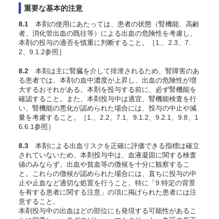
重要な基本的注意
8.1
本剤の使用にあたっては、患者の状態（腎機能、高齢
者、消化管出血の既往等）による出血の危険性を考慮し、
本剤の投与の適否を慎重に判断すること。［1.、2.3、7.
2、9.1.2参照］
8.2
本剤は主に腎臓を介して排泄されるため、腎障害のあ
る患者では、本剤の血中濃度が上昇し、出血の危険性が増
大するおそれがある。本剤を投与する前に、必ず腎機能を
確認すること。また、本剤投与中は適宜、腎機能検査を行
い、腎機能の悪化が認められた場合には、投与の中止や減
量を考慮すること。［1.、2.2、7.1、9.1.2、9.2.1、9.8、1
6.6.1参照］
8.3
本剤による出血リスクを正確に評価できる指標は確立
されていないため、本剤投与中は、血液凝固に関する検査
値のみならず、出血や貧血等の徴候を十分に観察するこ
と。これらの徴候が認められた場合には、直ちに投与の中
止や止血など適切な処置を行うこと。特に「9.特定の背景
を有する患者に関する注意」の項に掲げられた患者には注
意すること。
本剤投与中の出血はどの部位にも発現する可能性があるこ