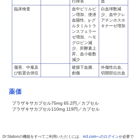
行障害
血
臨床検査
血中ビリルビ
白血球数減
ン増加、便潜
少、血中クレ
血陽性、γ-グ
アチンホスホ
ルタミルトラ
キナーゼ増加
ンスフェラー
ゼ増加、ヘモ
グロビン減
少、肝酵素上
昇、血小板数
減少
傷害、中毒及
硬膜下血腫、
外傷性出血、
び処置合併症
創傷
切開部位出血
薬価
プラザキサカプセル75mg 65.2円／カプセル
プラザキサカプセル110mg 119円／カプセル
DI Stationの機能をすべてご利用いただくには、
m3.comへのログイン
が必要で