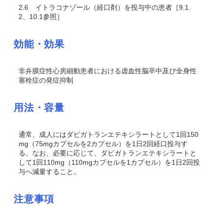
2.6
イトラコナゾール（経口剤）を投与中の患者［9.1.
2、10.1参照］
効能・効果
非弁膜症性心房細動患者における虚血性脳卒中及び全身性
塞栓症の発症抑制
用法・容量
通常、成人にはダビガトランエテキシラートとして1回150
mg（75mgカプセルを2カプセル）を1日2回経口投与す
る。なお、必要に応じて、ダビガトランエテキシラートと
して1回110mg（110mgカプセルを1カプセル）を1日2回投
与へ減量すること。
注意事項