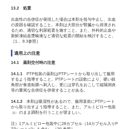
13.2 処置
出血性の合併症が発現した場合は本剤を投与中止し、出血
の原因を確認すること。本剤は大部分が腎臓から排泄され
るため、適切な利尿処置を施すこと。また、外科的止血や
新鮮凍結血漿輸液など適切な処置の開始を検討すること。
［1.、8.3参照］
適用上の注意
14.1 薬剤交付時の注意
14.1.1
PTP包装の薬剤はPTPシートから取り出して服用
するよう指導すること。PTPシートの誤飲により、硬い鋭
角部が食道粘膜へ刺入し、更には穿孔をおこして縦隔洞炎
等の重篤な合併症を併発することがある。
14.1.2
本剤は吸湿性があるので、服用直前にPTPシート
から取り出すよう指導すること。また、アルミピロー包装
のまま調剤を行うことが望ましい。
注）
注）1アルミピロー包装中に28カプセル（14カプセル入りP