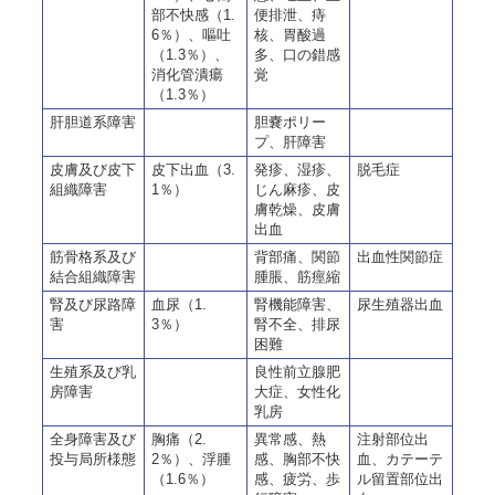
部不快感（1.
便排泄、痔
6％）、嘔吐
核、胃酸過
（1.3％）、
多、口の錯感
消化管潰瘍
覚
（1.3％）
肝胆道系障害
胆嚢ポリー
プ、肝障害
皮膚及び皮下
皮下出血（3.
発疹、湿疹、
脱毛症
組織障害
1％）
じん麻疹、皮
膚乾燥、皮膚
出血
筋骨格系及び
背部痛、関節
出血性関節症
結合組織障害
腫脹、筋痙縮
腎及び尿路障
血尿（1.
腎機能障害、
尿生殖器出血
害
3％）
腎不全、排尿
困難
生殖系及び乳
良性前立腺肥
房障害
大症、女性化
乳房
全身障害及び
胸痛（2.
異常感、熱
注射部位出
投与局所様態
2％）、浮腫
感、胸部不快
血、カテーテ
（1.6％）
感、疲労、歩
ル留置部位出