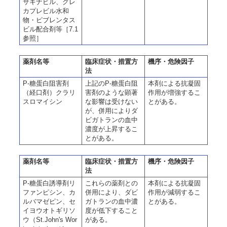
サキナビル、グレ
カプレビル水和
物・ピブレンタス
ビル配合剤等［7.1
参照］
薬剤名等
臨床症状・措置方
機序・危険因子
法
P-糖蛋白阻害剤
上記のP-糖蛋白阻
本剤による抗凝固
（経口剤）クラリ
害剤のような顕著
作用が増強するこ
スロマイシン
な影響は受けない
とがある。
が、併用によりダ
ビガトランの血中
濃度が上昇するこ
とがある。
薬剤名等
臨床症状・措置方
機序・危険因子
法
P-糖蛋白誘導剤リ
これらの薬剤との
本剤による抗凝固
ファンピシン、カ
併用により、ダビ
作用が減弱するこ
ルバマゼピン、セ
ガトランの血中濃
とがある。
イヨウオトギリソ
度が低下すること
ウ（St.John's Wor
がある。