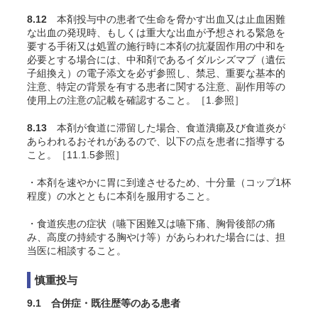
8.12
本剤投与中の患者で生命を脅かす出血又は止血困難
な出血の発現時、もしくは重大な出血が予想される緊急を
要する手術又は処置の施行時に本剤の抗凝固作用の中和を
必要とする場合には、中和剤であるイダルシズマブ（遺伝
子組換え）の電子添文を必ず参照し、禁忌、重要な基本的
注意、特定の背景を有する患者に関する注意、副作用等の
使用上の注意の記載を確認すること。［1.参照］
8.13
本剤が食道に滞留した場合、食道潰瘍及び食道炎が
あらわれるおそれがあるので、以下の点を患者に指導する
こと。［11.1.5参照］
・本剤を速やかに胃に到達させるため、十分量（コップ1杯
程度）の水とともに本剤を服用すること。
・食道疾患の症状（嚥下困難又は嚥下痛、胸骨後部の痛
み、高度の持続する胸やけ等）があらわれた場合には、担
当医に相談すること。
慎重投与
9.1 合併症・既往歴等のある患者