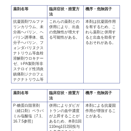
薬剤名等
臨床症状・措置方
機序・危険因子
法
抗凝固剤ワルファ
これらの薬剤との
本剤は抗凝固作用
リンカリウム、未
併用により、出血
を有するため、こ
分画ヘパリン、ヘ
の危険性が増大す
れら薬剤と併用す
パリン誘導体、低
る可能性がある。
ると出血を助長す
分子ヘパリン、フ
るおそれがある。
ォンダパリヌクス
ナトリウム等血栓
溶解剤ウロキナー
ゼ、t-PA製剤等非
ステロイド性消炎
鎮痛剤ジクロフェ
ナクナトリウム等
薬剤名等
臨床症状・措置方
機序・危険因子
法
P-糖蛋白阻害剤
併用によりダビガ
本剤による抗凝固
（経口剤）ベラパ
トランの血中濃度
作用が増強するこ
ミル塩酸塩［7.1、
が上昇することが
とがある。
16.7.5参照］
あるため、本剤1回
110mg1日2回投与