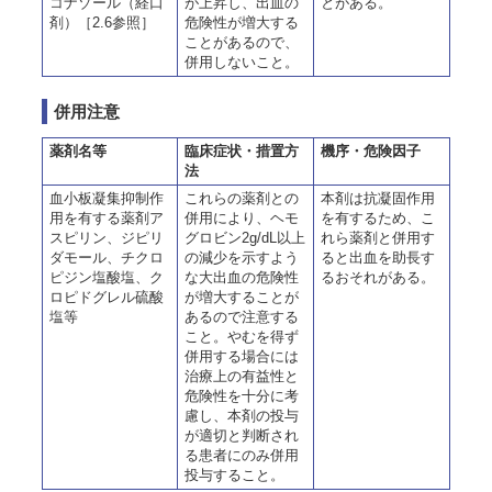
コナゾール（経口
が上昇し、出血の
とがある。
剤）［2.6参照］
危険性が増大する
ことがあるので、
併用しないこと。
併用注意
薬剤名等
臨床症状・措置方
機序・危険因子
法
血小板凝集抑制作
これらの薬剤との
本剤は抗凝固作用
用を有する薬剤ア
併用により、ヘモ
を有するため、こ
スピリン、ジピリ
グロビン2g/dL以上
れら薬剤と併用す
ダモール、チクロ
の減少を示すよう
ると出血を助長す
ピジン塩酸塩、ク
な大出血の危険性
るおそれがある。
ロピドグレル硫酸
が増大することが
塩等
あるので注意する
こと。やむを得ず
併用する場合には
治療上の有益性と
危険性を十分に考
慮し、本剤の投与
が適切と判断され
る患者にのみ併用
投与すること。