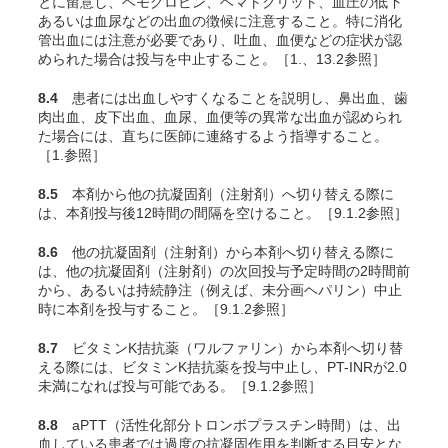
とに留意し、ヘモグロビン、ヘマトクリット、血圧の低下
あるいは血尿などの出血の徴候に注意すること。特に消化
管出血には注意が必要であり、吐血、血便などの症状が認
められた場合は投与を中止すること。［1.、13.2参照］
8.4
患者には出血しやすくなることを説明し、鼻出血、歯
肉出血、皮下出血、血尿、血便等の異常な出血が認められ
た場合には、直ちに医師に連絡するよう指導すること。
［1.参照］
8.5
本剤から他の抗凝固剤（注射剤）へ切り替える際に
は、本剤投与後12時間の間隔を空けること。［9.1.2参照］
8.6
他の抗凝固剤（注射剤）から本剤へ切り替える際に
は、他の抗凝固剤（注射剤）の次回投与予定時間の2時間前
から、あるいは持続静注（例えば、未分画ヘパリン）中止
時に本剤を投与すること。［9.1.2参照］
8.7
ビタミンK拮抗薬（ワルファリン）から本剤へ切り替
える際には、ビタミンK拮抗薬を投与中止し、PT-INRが2.0
未満になれば投与可能である。［9.1.2参照］
8.8
aPTT（活性化部分トロンボプラスチン時間）は、出
血している患者では過度の抗凝固作用を判断する目安とな