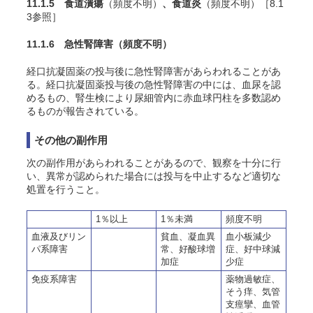
11.1.5 食道潰瘍
（頻度不明）
、食道炎
（頻度不明）［8.1
3参照］
11.1.6 急性腎障害
（頻度不明）
経口抗凝固薬の投与後に急性腎障害があらわれることがあ
る。経口抗凝固薬投与後の急性腎障害の中には、血尿を認
めるもの、腎生検により尿細管内に赤血球円柱を多数認め
るものが報告されている
。
その他の副作用
次の副作用があらわれることがあるので、観察を十分に行
い、異常が認められた場合には投与を中止するなど適切な
処置を行うこと。
1％以上
1％未満
頻度不明
血液及びリン
貧血、凝血異
血小板減少
パ系障害
常、好酸球増
症、好中球減
加症
少症
免疫系障害
薬物過敏症、
そう痒、気管
支痙攣、血管