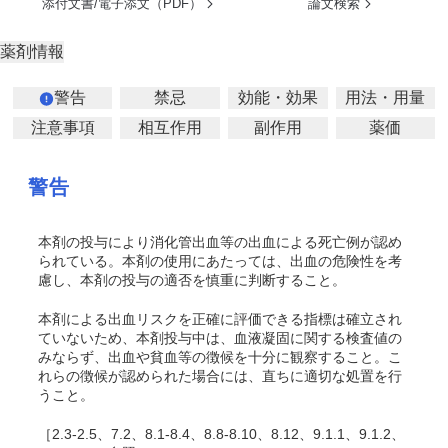
添付文書/電子添文（PDF）
論文検索
薬剤情報
警告
禁忌
効能・効果
用法・用量
注意事項
相互作用
副作用
薬価
警告
本剤の投与により消化管出血等の出血による死亡例が認め
られている。本剤の使用にあたっては、出血の危険性を考
慮し、本剤の投与の適否を慎重に判断すること。
本剤による出血リスクを正確に評価できる指標は確立され
ていないため、本剤投与中は、血液凝固に関する検査値の
みならず、出血や貧血等の徴候を十分に観察すること。こ
れらの徴候が認められた場合には、直ちに適切な処置を行
うこと。
［2.3-2.5、7.2、8.1-8.4、8.8-8.10、8.12、9.1.1、9.1.2、