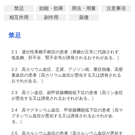
禁忌
効能・効果
用法・用量
注意事項
相互作用
副作用
薬価
禁忌
2.1
遺伝性果糖不耐症の患者［果糖が正常に代謝されず、
低血糖、肝不全、腎不全等が誘発されるおそれがある。］
2.2
高カリウム血症、乏尿、アジソン病、重症熱傷、高窒
素血症の患者［高カリウム血症が悪化する又は誘発される
おそれがある。］
2.3
高リン血症、副甲状腺機能低下症の患者［高リン血症
が悪化する又は誘発されるおそれがある。］
2.4
高マグネシウム血症、甲状腺機能低下症の患者［高マ
グネシウム血症が悪化する又は誘発されるおそれがあ
る。］
2.5
高カルシウム血症の患者［高カルシウム血症が悪化す