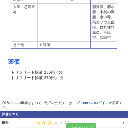
大量・急速投
脳浮腫、肺水
与
腫、末梢の浮
腫、水中毒、
高カリウム血
症、血栓性静
脈炎、肝障
害、腎障害
その他
血管痛
薬価
トリフリード輸液 256円／袋
トリフリード輸液 370円／袋
DI Stationの機能をすべてご利用いただくには、
m3.comへのログイン
が必要で
す。
評価サマリー
総合