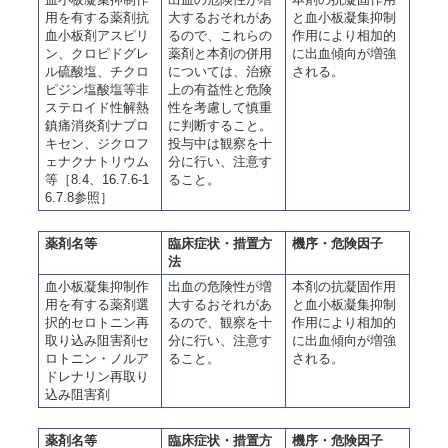
用を有する薬剤抗
大するおそれがあ
と血小板凝集抑制
血小板剤アスピリ
るので、これらの
作用により相加的
ン、クロピドグレ
薬剤と本剤の併用
に出血傾向が増強
ル硫酸塩、チクロ
については、治療
される。
ピジン塩酸塩等非
上の有益性と危険
ステロイド性解熱
性を考慮して慎重
鎮痛消炎剤ナプロ
に判断すること。
キセン、ジクロフ
投与中は観察を十
ェナクナトリウム
分に行い、注意す
等［8.4、16.7.6-1
ること。
6.7.8参照］
薬剤名等
臨床症状・措置方
機序・危険因子
法
血小板凝集抑制作
出血の危険性が増
本剤の抗凝固作用
用を有する薬剤選
大するおそれがあ
と血小板凝集抑制
択的セロトニン再
るので、観察を十
作用により相加的
取り込み阻害剤セ
分に行い、注意す
に出血傾向が増強
ロトニン・ノルア
ること。
される。
ドレナリン再取り
込み阻害剤
薬剤名等
臨床症状・措置方
機序・危険因子