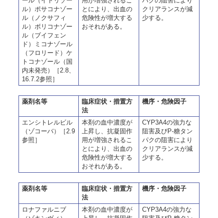
ール（イトリゾー
用が増強されるこ
パクの阻害により
ル）ポサコナゾー
とにより、出血の
クリアランスが減
ル（ノクサフィ
危険性が増大する
少する。
ル）ボリコナゾー
おそれがある。
ル（ブイフェン
ド）ミコナゾール
（フロリード）ケ
トコナゾール（国
内未発売）［2.8、
16.7.2参照］
薬剤名等
臨床症状・措置方
機序・危険因子
法
エンシトレルビル
本剤の血中濃度が
CYP3A4の強力な
（ゾコーバ）［2.9
上昇し、抗凝固作
阻害及びP-糖タン
参照］
用が増強されるこ
パクの阻害により
とにより、出血の
クリアランスが減
危険性が増大する
少する。
おそれがある。
薬剤名等
臨床症状・措置方
機序・危険因子
法
ロナファルニブ
本剤の血中濃度が
CYP3A4の強力な