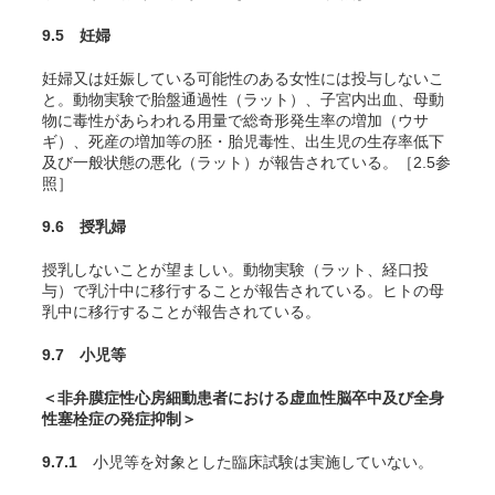
9.5 妊婦
妊婦又は妊娠している可能性のある女性には投与しないこ
と。動物実験で胎盤通過性（ラット）
、子宮内出血、母動
物に毒性があらわれる用量で総奇形発生率の増加（ウサ
ギ）
、死産の増加等の胚・胎児毒性、出生児の生存率低下
及び一般状態の悪化（ラット）
が報告されている。［2.5参
照］
9.6 授乳婦
授乳しないことが望ましい。動物実験（ラット、経口投
与）で乳汁中に移行することが報告されている
。ヒトの母
乳中に移行することが報告されている。
9.7 小児等
＜非弁膜症性心房細動患者における虚血性脳卒中及び全身
性塞栓症の発症抑制＞
9.7.1
小児等を対象とした臨床試験は実施していない。