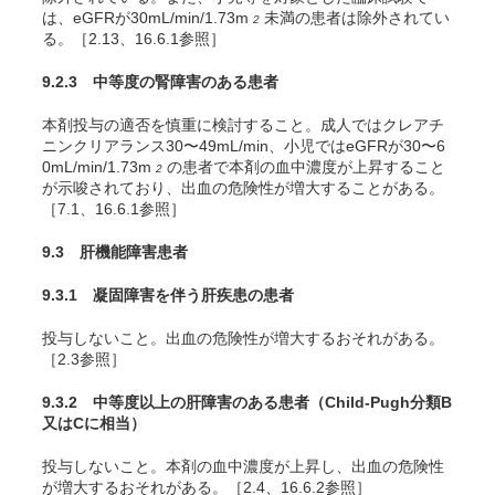
は、eGFRが30mL/min/1.73m
未満の患者は除外されてい
2
る。［2.13、16.6.1参照］
9.2.3 中等度の腎障害のある患者
本剤投与の適否を慎重に検討すること。成人ではクレアチ
ニンクリアランス30〜49mL/min、小児ではeGFRが30〜6
0mL/min/1.73m
の患者で本剤の血中濃度が上昇すること
2
が示唆されており、出血の危険性が増大することがある。
［7.1、16.6.1参照］
9.3 肝機能障害患者
9.3.1 凝固障害を伴う肝疾患の患者
投与しないこと。出血の危険性が増大するおそれがある。
［2.3参照］
9.3.2 中等度以上の肝障害のある患者（Child-Pugh分類B
又はCに相当）
投与しないこと。本剤の血中濃度が上昇し、出血の危険性
が増大するおそれがある。［2.4、16.6.2参照］