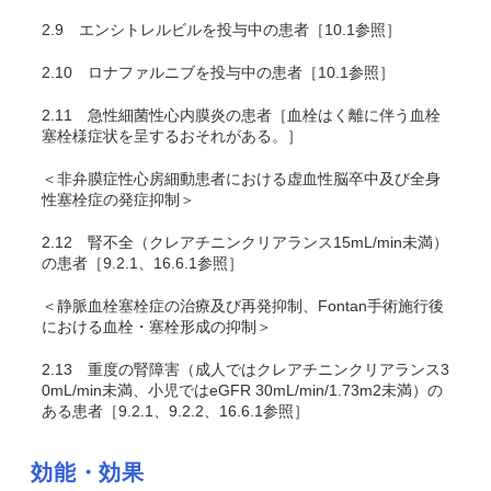
2.9
エンシトレルビルを投与中の患者［10.1参照］
2.10
ロナファルニブを投与中の患者［10.1参照］
2.11
急性細菌性心内膜炎の患者［血栓はく離に伴う血栓
塞栓様症状を呈するおそれがある。］
＜非弁膜症性心房細動患者における虚血性脳卒中及び全身
性塞栓症の発症抑制＞
2.12
腎不全（クレアチニンクリアランス15mL/min未満）
の患者［9.2.1、16.6.1参照］
＜静脈血栓塞栓症の治療及び再発抑制、Fontan手術施行後
における血栓・塞栓形成の抑制＞
2.13
重度の腎障害（成人ではクレアチニンクリアランス3
0mL/min未満、小児ではeGFR 30mL/min/1.73m
2
未満）の
ある患者［9.2.1、9.2.2、16.6.1参照］
効能・効果