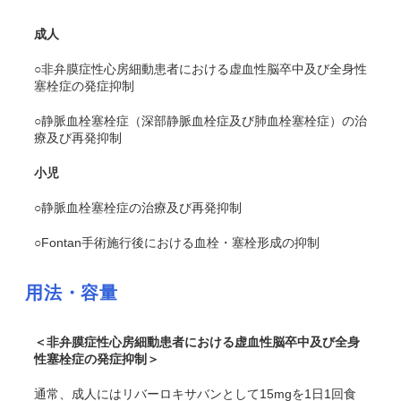
成人
○非弁膜症性心房細動患者における虚血性脳卒中及び全身性
塞栓症の発症抑制
○静脈血栓塞栓症（深部静脈血栓症及び肺血栓塞栓症）の治
療及び再発抑制
小児
○静脈血栓塞栓症の治療及び再発抑制
○Fontan手術施行後における血栓・塞栓形成の抑制
用法・容量
＜非弁膜症性心房細動患者における虚血性脳卒中及び全身
性塞栓症の発症抑制＞
通常、成人にはリバーロキサバンとして15mgを1日1回食