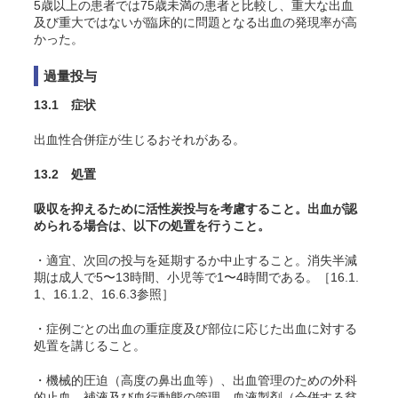
5歳以上の患者では75歳未満の患者と比較し、重大な出血
及び重大ではないが臨床的に問題となる出血の発現率が高
かった。
過量投与
13.1 症状
出血性合併症が生じるおそれがある。
13.2 処置
吸収を抑えるために活性炭投与を考慮すること。出血が認
められる場合は、以下の処置を行うこと。
・適宜、次回の投与を延期するか中止すること。消失半減
期は成人で5〜13時間、小児等で1〜4時間である。［16.1.
1、16.1.2、16.6.3参照］
・症例ごとの出血の重症度及び部位に応じた出血に対する
処置を講じること。
・機械的圧迫（高度の鼻出血等）、出血管理のための外科
的止血、補液及び血行動態の管理、血液製剤（合併する貧