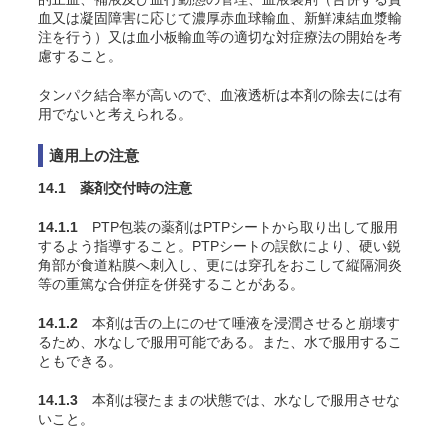
血又は凝固障害に応じて濃厚赤血球輸血、新鮮凍結血漿輸
注を行う）又は血小板輸血等の適切な対症療法の開始を考
慮すること。
タンパク結合率が高いので、血液透析は本剤の除去には有
用でないと考えられる。
適用上の注意
14.1 薬剤交付時の注意
14.1.1
PTP包装の薬剤はPTPシートから取り出して服用
するよう指導すること。PTPシートの誤飲により、硬い鋭
角部が食道粘膜へ刺入し、更には穿孔をおこして縦隔洞炎
等の重篤な合併症を併発することがある。
14.1.2
本剤は舌の上にのせて唾液を浸潤させると崩壊す
るため、水なしで服用可能である。また、水で服用するこ
ともできる。
14.1.3
本剤は寝たままの状態では、水なしで服用させな
いこと。