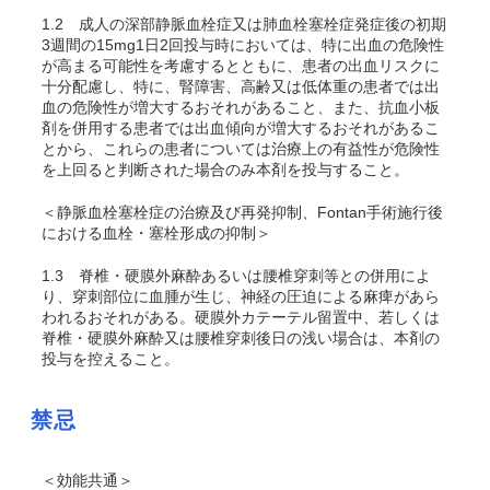
1.2
成人の深部静脈血栓症又は肺血栓塞栓症発症後の初期
3週間の15mg1日2回投与時においては、特に出血の危険性
が高まる可能性を考慮するとともに、患者の出血リスクに
十分配慮し、特に、腎障害、高齢又は低体重の患者では出
血の危険性が増大するおそれがあること、また、抗血小板
剤を併用する患者では出血傾向が増大するおそれがあるこ
とから、これらの患者については治療上の有益性が危険性
を上回ると判断された場合のみ本剤を投与すること。
＜静脈血栓塞栓症の治療及び再発抑制、Fontan手術施行後
における血栓・塞栓形成の抑制＞
1.3
脊椎・硬膜外麻酔あるいは腰椎穿刺等との併用によ
り、穿刺部位に血腫が生じ、神経の圧迫による麻痺があら
われるおそれがある。硬膜外カテーテル留置中、若しくは
脊椎・硬膜外麻酔又は腰椎穿刺後日の浅い場合は、本剤の
投与を控えること。
禁忌
＜効能共通＞