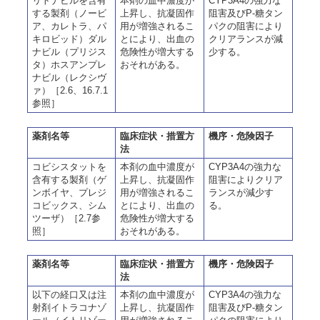
リトナビルを含有
本剤の血中濃度が
CYP3A4の強力な
する製剤（ノービ
上昇し、抗凝固作
阻害及びP-糖タン
ア、カレトラ、パ
用が増強されるこ
パクの阻害により
キロビッド）ダル
とにより、出血の
クリアランスが減
ナビル（プリジス
危険性が増大する
少する。
タ）ホスアンプレ
おそれがある。
ナビル（レクシヴ
ァ）［2.6、16.7.1
参照］
薬剤名等
臨床症状・措置方
機序・危険因子
法
コビシスタットを
本剤の血中濃度が
CYP3A4の強力な
含有する製剤（ゲ
上昇し、抗凝固作
阻害によりクリア
ンボイヤ、プレジ
用が増強されるこ
ランスが減少す
コビックス、シム
とにより、出血の
る。
ツーザ）［2.7参
危険性が増大する
照］
おそれがある。
薬剤名等
臨床症状・措置方
機序・危険因子
法
以下の経口又は注
本剤の血中濃度が
CYP3A4の強力な
射剤イトラコナゾ
上昇し、抗凝固作
阻害及びP-糖タン