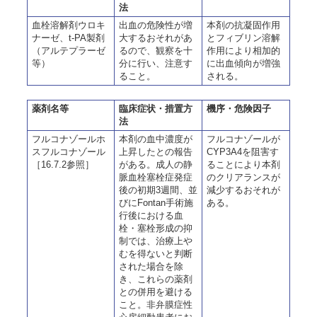
法
血栓溶解剤ウロキ
出血の危険性が増
本剤の抗凝固作用
ナーゼ、t-PA製剤
大するおそれがあ
とフィブリン溶解
（アルテプラーゼ
るので、観察を十
作用により相加的
等）
分に行い、注意す
に出血傾向が増強
ること。
される。
薬剤名等
臨床症状・措置方
機序・危険因子
法
フルコナゾールホ
本剤の血中濃度が
フルコナゾールが
スフルコナゾール
上昇したとの報告
CYP3A4を阻害す
［16.7.2参照］
がある。成人の静
ることにより本剤
脈血栓塞栓症発症
のクリアランスが
後の初期3週間、並
減少するおそれが
びにFontan手術施
ある。
行後における血
栓・塞栓形成の抑
制では、治療上や
むを得ないと判断
された場合を除
き、これらの薬剤
との併用を避ける
こと。非弁膜症性