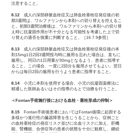
注意すること。
8.12
成人の深部静脈血栓症又は肺血栓塞栓症発症後の初
期3週間は、ワルファリンから本剤への切り替えを控えるこ
と。初期3週間治療後は、ワルファリンから本剤への切り替
え時に抗凝固作用が不十分となる可能性を考慮した上で切
り替えの適否を慎重に判断すること。［16.7.9参照］
8.13
成人の深部静脈血栓症又は肺血栓塞栓症発症後の本
剤15mg1日2回3週間投与時に服用を忘れた場合は、直ちに
服用し、同日の1日用量が30mgとなるよう、患者に指導す
ること。この場合、一度に2回分を服用させてもよい。翌日
からは毎日2回の服用を行うよう患者に指導すること。
8.14
小児に本剤を使用する場合、小児の抗凝固薬療法に
精通した医師あるいはその指導のもとで治療を行うこと。
＜Fontan手術施行後における血栓・塞栓形成の抑制＞
8.15
Fontan手術後患者においてはFontan循環に起因する
多様かつ進行性の臓器障害を生じうることから、症例ごと
の血栓塞栓症の発症リスク並びに出血リスクに加え、肝機
能、腎機能、合併症等の患者の状態を十分に観察し、継続