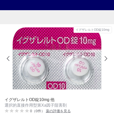
イグザレルトOD錠10mg
イグザレルトOD錠10mg 他
選択的直接作用型第Xa因子阻害剤
0（0件）
薬の評価を見る