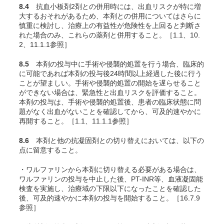
8.4
抗血小板剤2剤との併用時には、出血リスクが特に増
大するおそれがあるため、本剤との併用についてはさらに
慎重に検討し、治療上の有益性が危険性を上回ると判断さ
れた場合のみ、これらの薬剤と併用すること。［1.1、10.
2、11.1.1参照］
8.5
本剤の投与中に手術や侵襲的処置を行う場合、臨床的
に可能であれば本剤の投与後24時間以上経過した後に行う
ことが望ましい。手術や侵襲的処置の開始を遅らせること
ができない場合は、緊急性と出血リスクを評価すること。
本剤の投与は、手術や侵襲的処置後、患者の臨床状態に問
題がなく出血がないことを確認してから、可及的速やかに
再開すること。［1.1、11.1.1参照］
8.6
本剤と他の抗凝固剤との切り替えにおいては、以下の
点に留意すること。
・ワルファリンから本剤に切り替える必要がある場合は、
ワルファリンの投与を中止した後、PT-INR等、血液凝固能
検査を実施し、治療域の下限以下になったことを確認した
後、可及的速やかに本剤の投与を開始すること。［16.7.9
参照］