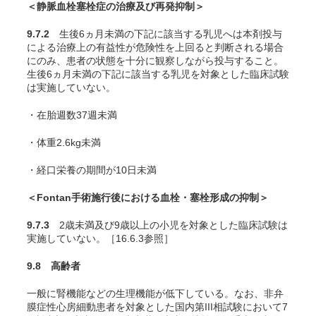
＜静脈血栓塞栓症の治療及び再発抑制＞
9.7.2
生後6ヵ月未満の下記に該当する乳児へは本剤投与
による治療上の有益性が危険性を上回ると判断される場合
にのみ、患者の状態を十分に観察しながら投与すること。
生後6ヵ月未満の下記に該当する乳児を対象とした臨床試験
は実施していない。
・在胎週数37週未満
・体重2.6kg未満
・経口栄養の期間が10日未満
＜Fontan手術施行後における血栓・塞栓形成の抑制＞
9.7.3
2歳未満及び9歳以上の小児を対象とした臨床試験は
実施していない。［16.6.3参照］
9.8 高齢者
一般に腎機能などの生理機能が低下している。なお、非弁
膜症性心房細動患者を対象とした国内第III相試験において7