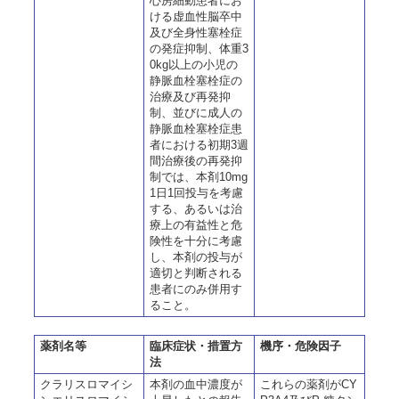
心房細動患者にお
ける虚血性脳卒中
及び全身性塞栓症
の発症抑制、体重3
0kg以上の小児の
静脈血栓塞栓症の
治療及び再発抑
制、並びに成人の
静脈血栓塞栓症患
者における初期3週
間治療後の再発抑
制では、本剤10mg
1日1回投与を考慮
する、あるいは治
療上の有益性と危
険性を十分に考慮
し、本剤の投与が
適切と判断される
患者にのみ併用す
ること。
薬剤名等
臨床症状・措置方
機序・危険因子
法
クラリスロマイシ
本剤の血中濃度が
これらの薬剤がCY