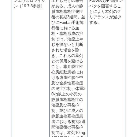
ンエリスロマイシ
上昇したとの報告
P3A4及びP-糖タン
ン［16.7.3参照］
がある。成人の静
パクを阻害するこ
脈血栓塞栓症発症
とにより本剤のク
後の初期3週間、並
リアランスが減少
びにFontan手術施
する。
行後における血
栓・塞栓形成の抑
制では、治療上や
むを得ないと判断
された場合を除
き、これらの薬剤
との併用を避ける
こと。非弁膜症性
心房細動患者にお
ける虚血性脳卒中
及び全身性塞栓症
の発症抑制、体重3
0kg以上の小児の
静脈血栓塞栓症の
治療及び再発抑
制、並びに成人の
静脈血栓塞栓症患
者における初期3週
間治療後の再発抑
制では、本剤10mg