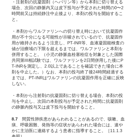
・注射剤の抗凝固剤（ヘパリン等）から本剤に切り替える
場合、次回の静脈内又は皮下投与が予定された時間の0〜2
時間前又は持続静注中止後より、本剤の投与を開始するこ
と。
・本剤からワルファリンへの切り替え時において抗凝固作
用が不十分になる可能性が示唆されているので、抗凝固作
用が維持されるよう注意し、PT-INR等、血液凝固能検査の
値が治療域の下限を超えるまでは、ワルファリンと本剤を
併用すること。（小児の静脈血栓塞栓症を対象とした国際
共同第III相試験では、ワルファリンを2日間併用した後にP
T-INRを測定し、2.0以上であることを確認できた場合に本
剤を中止した。）なお、本剤の投与終了後24時間経過する
までは、PT-INRはワルファリンの抗凝固作用を正確に反映
しない。
・本剤から注射剤の抗凝固剤に切り替える場合、本剤の投
与を中止し、次回の本剤投与が予定された時間に抗凝固剤
の静脈内投与又は皮下投与を開始すること。
8.7
間質性肺疾患があらわれることがあるので、咳嗽、血
痰、呼吸困難、発熱等の症状があらわれた場合には、速や
かに主治医に連絡するよう患者に指導すること。［11.1.3
参照］