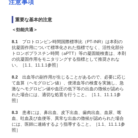
注意事項
重要な基本的注意
＜効能共通＞
8.1
プロトロンビン時間国際標準比（PT-INR）は本剤の
抗凝固作用について標準化された指標でなく、活性化部分
トロンボプラスチン時間（aPTT）等の凝固能検査は、本剤
の抗凝固作用をモニタリングする指標として推奨されな
い。［1.1、11.1.1参照］
8.2
出血等の副作用が生じることがあるので、必要に応じ
て血算（ヘモグロビン値）、便潜血等の検査を実施し、急
激なヘモグロビン値や血圧の低下等の出血の徴候が認めら
れた場合には、適切な処置を行うこと。［1.1、11.1.1参
照］
8.3
患者には、鼻出血、皮下出血、歯肉出血、血尿、喀
血、吐血及び血便等、異常な出血の徴候が認められた場合
には、医師に連絡するよう指導すること。［1.1、11.1.1参
照］