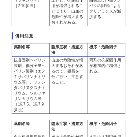
（ゾキンヴィ）
上昇し、抗凝固作
阻害及びP-糖タン
［2.10参照］
用が増強されるこ
パクの阻害により
とにより、出血の
クリアランスが減
危険性が増大する
少する。
おそれがある。
併用注意
薬剤名等
臨床症状・措置方
機序・危険因子
法
抗凝固剤ヘパリン
出血の危険性が増
両剤の抗凝固作用
製剤、低分子量ヘ
大するおそれがあ
が相加的に増強さ
パリン製剤（エノ
るので、観察を十
れる。
キサパリンナトリ
分に行い、注意す
ウム等）、フォン
ること。
ダパリヌクスナト
リウム、ワルファ
リンカリウム等
［16.7.5、16.7.9
参照］
薬剤名等
臨床症状・措置方
機序・危険因子
法
血小板凝集抑制作
出血の危険性が増
本剤の抗凝固作用