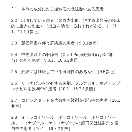
2.1
本剤の成分に対し過敏症の既往歴のある患者
2.2
出血している患者（頭蓋内出血、消化管出血等の臨床
的に重大な出血）［出血を助長するおそれがある。］［1.
1、11.1.1参照］
2.3
凝固障害を伴う肝疾患の患者［9.3.1参照］
2.4
中等度以上の肝障害（Child-Pugh分類B又はCに相
当）のある患者［9.3.2、16.6.2参照］
2.5
妊婦又は妊娠している可能性のある女性［9.5参照］
2.6
リトナビルを含有する製剤、ダルナビル、ホスアンプ
レナビルを投与中の患者［10.1、16.7.1参照］
2.7
コビシスタットを含有する製剤を投与中の患者［10.1
参照］
2.8
イトラコナゾール、ポサコナゾール、ボリコナゾー
ル、ミコナゾール、ケトコナゾールの経口又は注射剤を投
与中の患者［10.1、16.7.2参照］