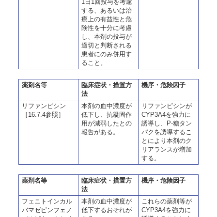
1日1回投与を考慮
する、あるいは治
療上の有益性と危
険性を十分に考慮
し、本剤の投与が
適切と判断される
患者にのみ併用す
ること。
薬剤名等
臨床症状・措置方
機序・危険因子
法
リファンピシン
本剤の血中濃度が
リファンピシンが
［16.7.4参照］
低下し、抗凝固作
CYP3A4を強力に
用が減弱したとの
誘導し、P-糖タン
報告がある。
パクを誘導するこ
とにより本剤のク
リアランスが増加
する。
薬剤名等
臨床症状・措置方
機序・危険因子
法
フェニトインカル
本剤の血中濃度が
これらの薬剤等が
バマゼピンフェノ
低下するおそれが
CYP3A4を強力に