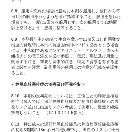
8.8
服用を忘れた場合は直ちに本剤を服用し、翌日から毎
日1回の服用を行うよう患者に指導すること。服用を忘れた
場合でも、一度に2回分を服用せず、次の服用まで12時間
以上空けるよう、患者に指導すること。
8.9
本剤投与中の患者で生命を脅かす出血又は止血困難な
出血の発現時に本剤の抗凝固作用の中和を必要とする場合
には、中和剤であるアンデキサネット アルファ（遺伝子
組換え）の電子添文を必ず参照し、禁忌、用法及び用量に
関連する注意、重要な基本的注意、特定の背景を有する患
者に関する注意、副作用等の使用上の注意の記載を確認す
ること。
＜静脈血栓塞栓症の治療及び再発抑制＞
8.10
本剤の投与期間については、症例ごとの静脈血栓塞
栓症（成人では、深部静脈血栓症及び肺血栓塞栓症）の再
発リスク並びに出血リスクを考慮して決定し、漫然と継続
投与しないこと。［17.1.3-17.1.5参照］
8.11
特に成人の深部静脈血栓症又は肺血栓塞栓症発症後
の初期3週間の15mg1日2回投与中は、出血のリスクに十分