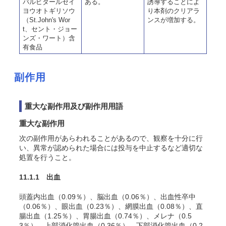
バルビタールセイ
ある。
誘導することによ
ヨウオトギリソウ
り本剤のクリアラ
（St.John's Wor
ンスが増加する。
t、セント・ジョー
ンズ・ワート）含
有食品
副作用
重大な副作用及び副作用用語
重大な副作用
次の副作用があらわれることがあるので、観察を十分に行
い、異常が認められた場合には投与を中止するなど適切な
処置を行うこと。
11.1.1 出血
頭蓋内出血（0.09％）、脳出血（0.06％）、出血性卒中
（0.06％）、眼出血（0.23％）、網膜出血（0.08％）、直
腸出血（1.25％）、胃腸出血（0.74％）、メレナ（0.5
3％）、上部消化管出血（0.36％）、下部消化管出血（0.2