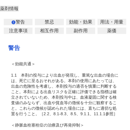
薬剤情報
警告
禁忌
効能・効果
用法・用量
注意事項
相互作用
副作用
薬価
警告
＜効能共通＞
1.1
本剤の投与により出血が発現し、重篤な出血の場合に
は、死亡に至るおそれがある。本剤の使用にあたっては、
出血の危険性を考慮し、本剤投与の適否を慎重に判断する
こと。本剤による出血リスクを正確に評価できる指標は確
立されていないため、本剤投与中は、血液凝固に関する検
査値のみならず、出血や貧血等の徴候を十分に観察するこ
と。これらの徴候が認められた場合には、直ちに適切な処
置を行うこと。［2.2、8.1-8.3、8.5、9.1.1、11.1.1参照］
＜静脈血栓塞栓症の治療及び再発抑制＞