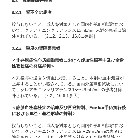
9.2 腎機能障害患者
9.2.1 腎不全の患者
投与しないこと。成人を対象とした国内外第III相試験にお
いて、クレアチニンクリアランス15mL/min未満の患者は除
外されている。［2.12、2.13、16.6.1参照］
9.2.2 重度の腎障害患者
＜非弁膜症性心房細動患者における虚血性脳卒中及び全身
性塞栓症の発症抑制＞
本剤投与の適否を慎重に検討すること。本剤の血中濃度が
上昇することが示唆されている。国内外第III相試験におい
て、クレアチニンクリアランス15〜29mL/minの患者は除
外されている。［7.2、16.6.1参照］
＜静脈血栓塞栓症の治療及び再発抑制、Fontan手術施行後
における血栓・塞栓形成の抑制＞
投与しないこと。成人を対象とした国内外第III相試験にお
いて、クレアチニンクリアランス15〜29mL/minの患者は
除外されている。また、小児等を対象とした臨床試験で