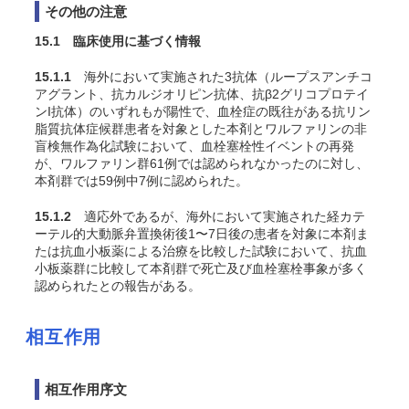
その他の注意
15.1 臨床使用に基づく情報
15.1.1
海外において実施された3抗体（ループスアンチコ
アグラント、抗カルジオリピン抗体、抗β2グリコプロテイ
ンI抗体）のいずれもが陽性で、血栓症の既往がある抗リン
脂質抗体症候群患者を対象とした本剤とワルファリンの非
盲検無作為化試験において、血栓塞栓性イベントの再発
が、ワルファリン群61例では認められなかったのに対し、
本剤群では59例中7例に認められた
。
15.1.2
適応外であるが、海外において実施された経カテ
ーテル的大動脈弁置換術後1〜7日後の患者を対象に本剤ま
たは抗血小板薬による治療を比較した試験において、抗血
小板薬群に比較して本剤群で死亡及び血栓塞栓事象が多く
認められたとの報告がある。
相互作用
相互作用序文