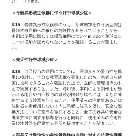
と。［7.5参照］
＜骨髄異形成症候群に伴う好中球減少症＞
8.15
骨髄異形成症候群のうち、芽球増加を伴う病型例は
骨髄性白血病への移行の危険性が知られていることから、
本剤の使用に際しては採取細胞について
in vitro
で芽球コロ
ニーの増加が認められないことを確認することが望まし
い。
＜先天性好中球減少症＞
8.16
自己投与の適用については、医師がその妥当性を慎
重に検討し、十分な教育訓練を実施したのち、患者自ら確
実に投与できることを確認した上で、医師の管理指導のも
とで実施すること。また、適用後、本剤による副作用が疑
われる場合や自己投与の継続が困難な場合には、直ちに連
絡するよう注意を与えること。使用済みの注射針あるいは
注射器を再使用しないように患者に注意を促し、安全な廃
棄方法について指導を徹底すること。全ての器具の安全な
廃棄方法に関する指導を行うと同時に、使用済みの注射針
及び注射器を廃棄する容器を提供することが望ましい。
＜再発又は難治性の急性骨髄性白血病に対する抗悪性腫瘍