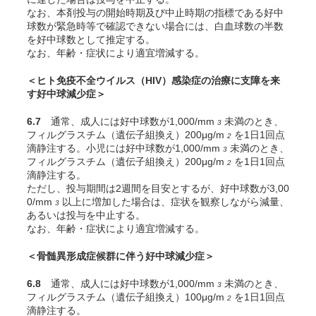
なお、本剤投与の開始時期及び中止時期の指標である好中
球数が緊急時等で確認できない場合には、白血球数の半数
を好中球数として推定する。
なお、年齢・症状により適宜増減する。
＜ヒト免疫不全ウイルス（HIV）感染症の治療に支障を来
す好中球減少症＞
6.7
通常、成人には好中球数が1,000/mm
未満のとき、
3
フィルグラスチム（遺伝子組換え）200μg/m
を1日1回点
2
滴静注する。小児には好中球数が1,000/mm
未満のとき、
3
フィルグラスチム（遺伝子組換え）200μg/m
を1日1回点
2
滴静注する。
ただし、投与期間は2週間を目安とするが、好中球数が3,00
0/mm
以上に増加した場合は、症状を観察しながら減量、
3
あるいは投与を中止する。
なお、年齢・症状により適宜増減する。
＜骨髄異形成症候群に伴う好中球減少症＞
6.8
通常、成人には好中球数が1,000/mm
未満のとき、
3
フィルグラスチム（遺伝子組換え）100μg/m
を1日1回点
2
滴静注する。