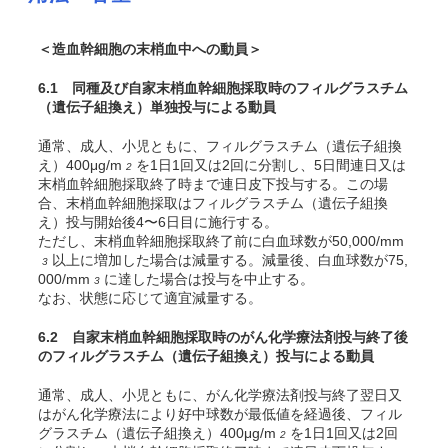
＜造血幹細胞の末梢血中への動員＞
6.1 同種及び自家末梢血幹細胞採取時のフィルグラスチム
（遺伝子組換え）単独投与による動員
通常、成人、小児ともに、フィルグラスチム（遺伝子組換
え）400μg/m
を1日1回又は2回に分割し、5日間連日又は
2
末梢血幹細胞採取終了時まで連日皮下投与する。この場
合、末梢血幹細胞採取はフィルグラスチム（遺伝子組換
え）投与開始後4〜6日目に施行する。
ただし、末梢血幹細胞採取終了前に白血球数が50,000/mm
以上に増加した場合は減量する。減量後、白血球数が75,
3
000/mm
に達した場合は投与を中止する。
3
なお、状態に応じて適宜減量する。
6.2 自家末梢血幹細胞採取時のがん化学療法剤投与終了後
のフィルグラスチム（遺伝子組換え）投与による動員
通常、成人、小児ともに、がん化学療法剤投与終了翌日又
はがん化学療法により好中球数が最低値を経過後、フィル
グラスチム（遺伝子組換え）400μg/m
を1日1回又は2回
2