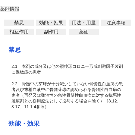
薬剤情報
禁忌
効能・効果
用法・用量
注意事項
相互作用
副作用
薬価
禁忌
2.1
本剤の成分又は他の顆粒球コロニー形成刺激因子製剤
に過敏症の患者
2.2
骨髄中の芽球が十分減少していない骨髄性白血病の患
者及び末梢血液中に骨髄芽球の認められる骨髄性白血病の
患者（再発又は難治性の急性骨髄性白血病に対する抗悪性
腫瘍剤との併用療法として投与する場合を除く）［8.12、
8.17、11.1.4参照］
効能・効果