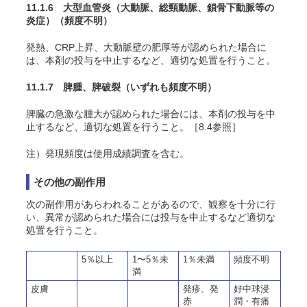
11.1.6 大型血管炎（大動脈、総頸動脈、鎖骨下動脈等の
炎症）
（頻度不明）
発熱、CRP上昇、大動脈壁の肥厚等が認められた場合に
は、本剤の投与を中止するなど、適切な処置を行うこと。
11.1.7 脾腫、脾破裂
（いずれも頻度不明）
脾臓の急激な腫大が認められた場合には、本剤の投与を中
止するなど、適切な処置を行うこと。［8.4参照］
注）発現頻度は使用成績調査を含む。
その他の副作用
次の副作用があらわれることがあるので、観察を十分に行
い、異常が認められた場合には投与を中止するなど適切な
処置を行うこと。
5％以上
1〜5％未
1％未満
頻度不明
満
皮膚
発疹、発
好中球浸
赤
潤・有痛