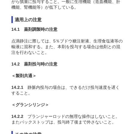
がら慎重に投与すること。一般に生理機能（造血機能、肝
機能、腎機能等）が低下している。
適用上の注意
14.1 薬剤調製時の注意
点滴静注に際しては、5％ブドウ糖注射液、生理食塩液等の
輸液に混和する。また、本剤を投与する場合は他剤との混
注を行わないこと。
14.2 薬剤投与時の注意
＜製剤共通＞
14.2.1
静脈内投与の場合は、できるだけ投与速度を遅く
すること。
＜グランシリンジ＞
14.2.2
プランジャーロッドの無理な操作はしないこと。
またバックストップは、投与終了後まで外さないこと。