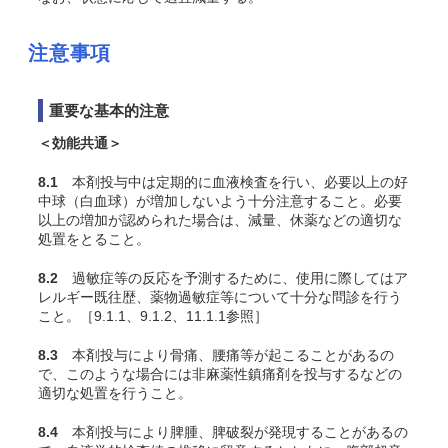
注意事項
重要な基本的注意
＜効能共通＞
8.1
本剤投与中は定期的に血液検査を行い、必要以上の好
中球（白血球）が増加しないよう十分注意すること。必要
以上の増加が認められた場合は、減量、休薬などの適切な
処置をとること。
8.2
過敏症等の反応を予測するために、使用に際してはア
レルギー既往歴、薬物過敏症等について十分な問診を行う
こと。［9.1.1、9.1.2、11.1.1参照］
8.3
本剤投与により骨痛、腰痛等が起こることがあるの
で、このような場合には非麻薬性鎮痛剤を投与するなどの
適切な処置を行うこと。
8.4
本剤投与により脾腫、脾破裂が発現することがあるの