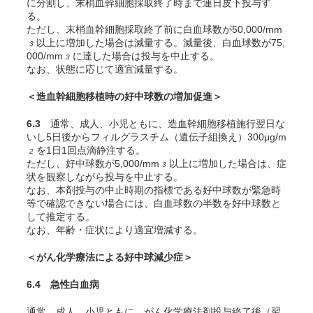
に分割し、末梢血幹細胞採取終了時まで連日皮下投与す
る。
ただし、末梢血幹細胞採取終了前に白血球数が50,000/mm
以上に増加した場合は減量する。減量後、白血球数が75,
3
000/mm
に達した場合は投与を中止する。
3
なお、状態に応じて適宜減量する。
＜造血幹細胞移植時の好中球数の増加促進＞
6.3
通常、成人、小児ともに、造血幹細胞移植施行翌日な
いし5日後からフィルグラスチム（遺伝子組換え）300μg/m
を1日1回点滴静注する。
2
ただし、好中球数が5,000/mm
以上に増加した場合は、症
3
状を観察しながら投与を中止する。
なお、本剤投与の中止時期の指標である好中球数が緊急時
等で確認できない場合には、白血球数の半数を好中球数と
して推定する。
なお、年齢・症状により適宜増減する。
＜がん化学療法による好中球減少症＞
6.4 急性白血病
通常、成人、小児ともに、がん化学療法剤投与終了後（翌