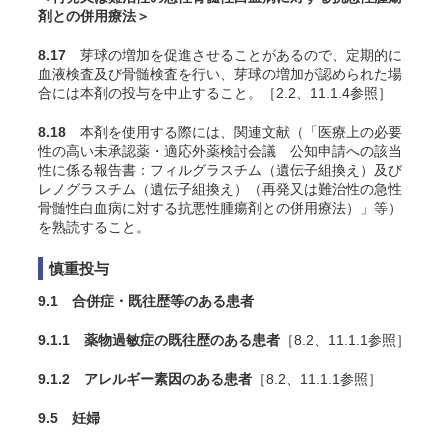
剤との併用療法＞
8.17
芽球の増加を促進させることがあるので、定期的に
血液検査及び骨髄検査を行い、芽球の増加が認められた場
合には本剤の投与を中止すること。［2.2、11.1.4参照］
8.18
本剤を使用する際には、関連文献（「医療上の必要
性の高い未承認薬・適応外薬検討会議 公知申請への該当
性に係る報告書：フィルグラスチム（遺伝子組換え）及び
レノグラスチム（遺伝子組換え）（再発又は難治性の急性
骨髄性白血病に対する抗悪性腫瘍剤との併用療法）」
等）
を熟読すること。
慎重投与
9.1 合併症・既往歴等のある患者
9.1.1 薬物過敏症の既往歴のある患者
［8.2、11.1.1参照］
9.1.2 アレルギー素因のある患者
［8.2、11.1.1参照］
9.5 妊婦