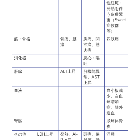
性紅斑・
発熱を伴
う皮膚障
害（Sweet
症候群
等）
筋・骨格
骨痛、腰
胸痛、関
四肢痛
痛
節痛、筋
肉痛
消化器
悪心・嘔
吐
肝臓
ALT上昇
肝機能異
常、AST
上昇
血液
血小板減
少、白血
球増加
症、髄外
造血
腎臓
糸球体腎
炎
その他
LDH上昇
発熱、Al-
頭痛、倦
浮腫
P上昇
怠感、動