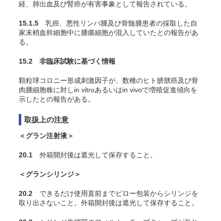
経、肺出血及び腎癌が有害事象として報告されている。
15.1.5
乳癌、悪性リンパ腫及び骨髄腫患者の採取した自
家末梢血幹細胞中に腫瘍細胞が混入していたとの報告があ
る。
15.2 非臨床試験に基づく情報
顆粒球コロニー形成刺激因子が、数種のヒト膀胱癌及び骨
肉腫細胞株に対し
in vitro
あるいは
in vivo
で増殖促進傾向を
示したとの報告がある。
取扱上の注意
＜グラン注射液＞
20.1
外箱開封後は遮光して保存すること。
＜グランシリンジ＞
20.2
できるだけ使用直前までピロー包装からシリンジを
取り出さないこと。外箱開封後は遮光して保存すること。