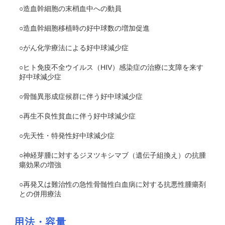
○造血幹細胞の末梢血中への動員
○造血幹細胞移植時の好中球数の増加促進
○がん化学療法による好中球減少症
○ヒト免疫不全ウイルス（HIV）感染症の治療に支障を来す
好中球減少症
○骨髄異形成症候群に伴う好中球減少症
○再生不良性貧血に伴う好中球減少症
○先天性・特発性好中球減少症
○神経芽腫に対するジヌツキシマブ（遺伝子組換え）の抗腫
瘍効果の増強
○再発又は難治性の急性骨髄性白血病に対する抗悪性腫瘍剤
との併用療法
用法・容量