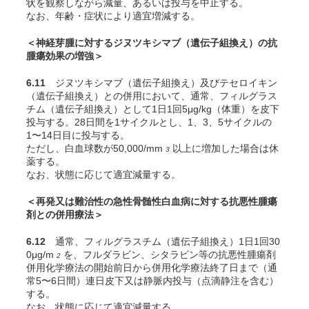
状を観察しながら減量、あるいは投与を中止する。
なお、年齢・症状により適宜増減する。
＜神経芽腫に対するジヌツキシマブ（遺伝子組換え）の抗
腫瘍効果の増強＞
6.11
ジヌツキシマブ（遺伝子組換え）及びテセロイキン
（遺伝子組換え）との併用において、通常、フィルグラス
チム（遺伝子組換え）として1日1回5μg/kg（体重）を皮下
投与する。28日間を1サイクルとし、1、3、5サイクルの
1〜14日目に投与する。
ただし、白血球数が50,000/mm
以上に増加した場合は休
3
薬する。
なお、状態に応じて適宜減量する。
＜再発又は難治性の急性骨髄性白血病に対する抗悪性腫瘍
剤との併用療法＞
6.12
通常、フィルグラスチム（遺伝子組換え）1日1回30
0μg/m
を、フルダラビン、シタラビン等の抗悪性腫瘍剤
2
併用化学療法の開始前日から併用化学療法終了日まで（通
常5〜6日間）連日皮下又は静脈内投与（点滴静注を含む）
する。
なお、状態に応じて適宜減量する。