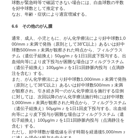
球数が緊急時等で確認できない場合には、白血球数の半数
を好中球数として推定する。
なお、年齢・症状により適宜増減する。
6.6 その他のがん腫
通常、成人、小児ともに、がん化学療法により好中球数1,0
00/mm
未満で発熱（原則として38℃以上）あるいは好中
3
球数500/mm
未満が観察された時点から、フィルグラス
3
チム（遺伝子組換え）50μg/m
を1日1回皮下投与する。出
2
血傾向等により皮下投与が困難な場合はフィルグラスチム
（遺伝子組換え）100μg/m
を1日1回静脈内投与（点滴静
2
注を含む）する。
また、がん化学療法により好中球数1,000/mm
未満で発熱
3
（原則として38℃以上）あるいは好中球数500/mm
未満
3
が観察され、引き続き同一のがん化学療法を施行する症例
に対しては、次回以降のがん化学療法施行時には好中球数
1,000/mm
未満が観察された時点から、フィルグラスチム
3
（遺伝子組換え）50μg/m
を1日1回皮下投与する。出血傾
2
向等により皮下投与が困難な場合はフィルグラスチム（遺
伝子組換え）100μg/m
を1日1回静脈内投与（点滴静注を
2
含む）する。
ただし、好中球数が最低値を示す時期を経過後5,000/mm
3
に達した場合は投与を中止する。