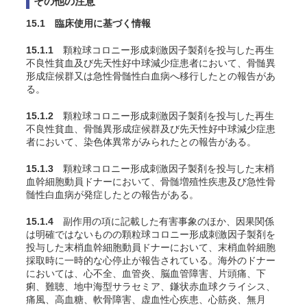
その他の注意
15.1 臨床使用に基づく情報
15.1.1
顆粒球コロニー形成刺激因子製剤を投与した再生
不良性貧血及び先天性好中球減少症患者において、骨髄異
形成症候群又は急性骨髄性白血病へ移行したとの報告があ
る。
15.1.2
顆粒球コロニー形成刺激因子製剤を投与した再生
不良性貧血、骨髄異形成症候群及び先天性好中球減少症患
者において、染色体異常がみられたとの報告がある。
15.1.3
顆粒球コロニー形成刺激因子製剤を投与した末梢
血幹細胞動員ドナーにおいて、骨髄増殖性疾患及び急性骨
髄性白血病が発症したとの報告がある。
15.1.4
副作用の項に記載した有害事象のほか、因果関係
は明確ではないものの顆粒球コロニー形成刺激因子製剤を
投与した末梢血幹細胞動員ドナーにおいて、末梢血幹細胞
採取時に一時的な心停止が報告されている。海外のドナー
においては、心不全、血管炎、脳血管障害、片頭痛、下
痢、難聴、地中海型サラセミア、鎌状赤血球クライシス、
痛風、高血糖、軟骨障害、虚血性心疾患、心筋炎、無月