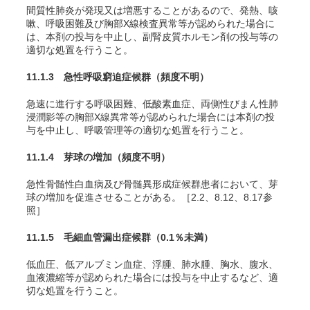
間質性肺炎が発現又は増悪することがあるので、発熱、咳
嗽、呼吸困難及び胸部X線検査異常等が認められた場合に
は、本剤の投与を中止し、副腎皮質ホルモン剤の投与等の
適切な処置を行うこと。
11.1.3 急性呼吸窮迫症候群
（頻度不明）
急速に進行する呼吸困難、低酸素血症、両側性びまん性肺
浸潤影等の胸部X線異常等が認められた場合には本剤の投
与を中止し、呼吸管理等の適切な処置を行うこと。
11.1.4 芽球の増加
（頻度不明）
急性骨髄性白血病及び骨髄異形成症候群患者において、芽
球の増加を促進させることがある。［2.2、8.12、8.17参
照］
11.1.5 毛細血管漏出症候群
（0.1％未満）
低血圧、低アルブミン血症、浮腫、肺水腫、胸水、腹水、
血液濃縮等が認められた場合には投与を中止するなど、適
切な処置を行うこと。