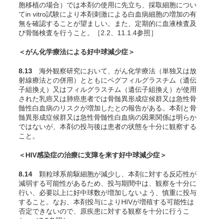
胞移植の場合）では本剤の使用に先立ち、採取細胞につい
て
in vitro
試験により本剤刺激による白血病細胞の増加の有
無を確認することが望ましい。また、定期的に血液検査及
び骨髄検査を行うこと。［2.2、11.1.4参照］
＜がん化学療法による好中球減少症＞
8.13
海外観察研究において、がん化学療法（単独又は放
射線療法との併用）とともにペグフィルグラスチム（遺伝
子組換え）又はフィルグラスチム（遺伝子組換え）が使用
された乳癌又は肺癌患者では骨髄異形成症候群又は急性骨
髄性白血病のリスクが増加したとの報告がある
。本剤と骨
髄異形成症候群又は急性骨髄性白血病の因果関係は明らか
ではないが、本剤の投与後は患者の状態を十分に観察する
こと。
＜HIV感染症の治療に支障を来す好中球減少症＞
8.14
顆粒球系前駆細胞が減少し、本剤に対する反応性が
減弱する可能性があるため、投与期間中は、観察を十分に
行い、必要以上に好中球数が増加しないよう、慎重に投与
すること。なお、本剤投与によりHIVが増殖する可能性は
否定できないので、原疾患に対する観察を十分に行うこ