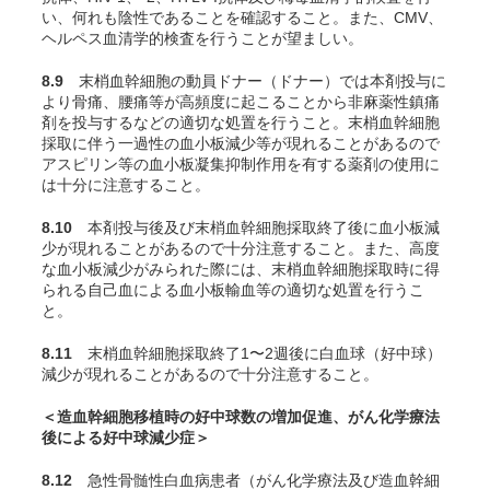
い、何れも陰性であることを確認すること。また、CMV、
ヘルペス血清学的検査を行うことが望ましい。
8.9
末梢血幹細胞の動員ドナー（ドナー）では本剤投与に
より骨痛、腰痛等が高頻度に起こることから非麻薬性鎮痛
剤を投与するなどの適切な処置を行うこと。末梢血幹細胞
採取に伴う一過性の血小板減少等が現れることがあるので
アスピリン等の血小板凝集抑制作用を有する薬剤の使用に
は十分に注意すること。
8.10
本剤投与後及び末梢血幹細胞採取終了後に血小板減
少が現れることがあるので十分注意すること。また、高度
な血小板減少がみられた際には、末梢血幹細胞採取時に得
られる自己血による血小板輸血等の適切な処置を行うこ
と。
8.11
末梢血幹細胞採取終了1〜2週後に白血球（好中球）
減少が現れることがあるので十分注意すること。
＜造血幹細胞移植時の好中球数の増加促進、がん化学療法
後による好中球減少症＞
8.12
急性骨髄性白血病患者（がん化学療法及び造血幹細