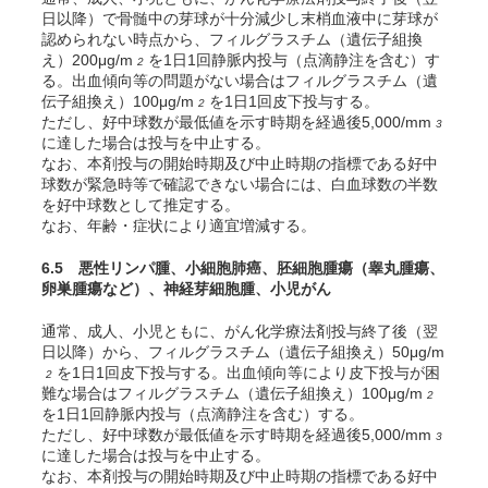
日以降）で骨髄中の芽球が十分減少し末梢血液中に芽球が
認められない時点から、フィルグラスチム（遺伝子組換
え）200μg/m
を1日1回静脈内投与（点滴静注を含む）す
2
る。出血傾向等の問題がない場合はフィルグラスチム（遺
伝子組換え）100μg/m
を1日1回皮下投与する。
2
ただし、好中球数が最低値を示す時期を経過後5,000/mm
3
に達した場合は投与を中止する。
なお、本剤投与の開始時期及び中止時期の指標である好中
球数が緊急時等で確認できない場合には、白血球数の半数
を好中球数として推定する。
なお、年齢・症状により適宜増減する。
6.5 悪性リンパ腫、小細胞肺癌、胚細胞腫瘍（睾丸腫瘍、
卵巣腫瘍など）、神経芽細胞腫、小児がん
通常、成人、小児ともに、がん化学療法剤投与終了後（翌
日以降）から、フィルグラスチム（遺伝子組換え）50μg/m
を1日1回皮下投与する。出血傾向等により皮下投与が困
2
難な場合はフィルグラスチム（遺伝子組換え）100μg/m
2
を1日1回静脈内投与（点滴静注を含む）する。
ただし、好中球数が最低値を示す時期を経過後5,000/mm
3
に達した場合は投与を中止する。
なお、本剤投与の開始時期及び中止時期の指標である好中