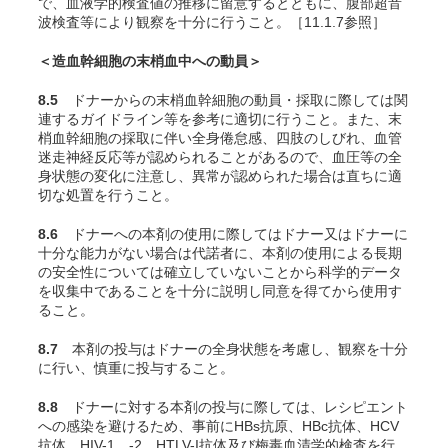
で、血液学的検査値の推移に留意するとともに、腹部超音
波検査等により観察を十分に行うこと。［11.1.7参照］
＜造血幹細胞の末梢血中への動員＞
8.5
ドナーからの末梢血幹細胞の動員・採取に際しては関
連するガイドライン等を参考に適切に行うこと。また、末
梢血幹細胞の採取に伴い全身倦怠感、四肢のしびれ、血管
迷走神経反応等が認められることがあるので、血圧等の全
身状態の変化に注意し、異常が認められた場合は直ちに適
切な処置を行うこと。
8.6
ドナーへの本剤の使用に際してはドナー又はドナーに
十分な能力がない場合は代諾者に、本剤の使用による長期
の安全性については確立していないことから科学的データ
を収集中であることを十分に説明し同意を得てから使用す
ること。
8.7
本剤の投与はドナーの全身状態を考慮し、観察を十分
に行い、慎重に投与すること。
8.8
ドナーに対する本剤の投与に際しては、レシピエント
への感染を避けるため、事前にHBs抗原、HBc抗体、HCV
抗体、HIV-1、-2、HTLV-I抗体及び梅毒血清学的検査を行