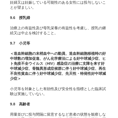
妊婦又は妊娠している可能性のある女性には投与しないこ
とが望ましい。
9.6 授乳婦
治療上の有益性及び母乳栄養の有益性を考慮し、授乳の継
続又は中止を検討すること。
9.7 小児等
＜造血幹細胞の末梢血中への動員、造血幹細胞移植時の好
中球数の増加促進、がん化学療法による好中球減少症、ヒ
ト免疫不全ウイルス（HIV）感染症の治療に支障を来す好
中球減少症、骨髄異形成症候群に伴う好中球減少症、再生
不良性貧血に伴う好中球減少症、先天性・特発性好中球減
少症＞
小児等を対象とした有効性及び安全性を指標とした臨床試
験は実施していない。
9.8 高齢者
用量並びに投与間隔に留意するなど患者の状態を観察しな