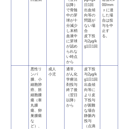
以降）
日1回
00/mm
で骨髄
出血傾
に達
3
中の芽
向等の
した場
球が十
問題が
合は投
分減少
ない場
与を中
し末梢
合
止す
血液中
皮下投
る。
に芽球
与2μg/k
が認め
g1日1回
られな
い時点
から
悪性リ
成人
通常、
皮下投
ンパ
小児
がん化
与2μg/k
腫、小
学療法
g1日1回
細胞肺
剤投与
出血傾
癌、胚
終了後
向等に
細胞腫
（翌日
より皮
瘍（睾
以降）
下投与
丸腫
から
が困難
瘍、卵
な場合
巣腫瘍
静脈内
な
投与
ど）、
（点滴