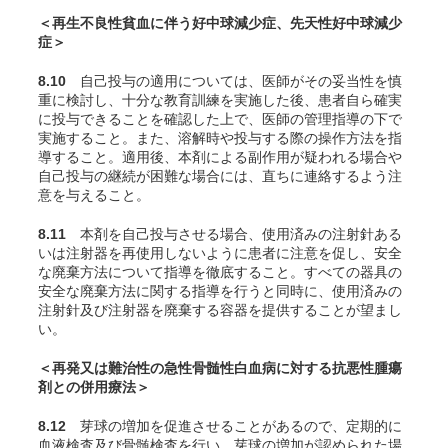
＜再生不良性貧血に伴う好中球減少症、先天性好中球減少
症＞
8.10
自己投与の適用については、医師がその妥当性を慎
重に検討し、十分な教育訓練を実施した後、患者自ら確実
に投与できることを確認した上で、医師の管理指導の下で
実施すること。また、溶解時や投与する際の操作方法を指
導すること。適用後、本剤による副作用が疑われる場合や
自己投与の継続が困難な場合には、直ちに連絡するよう注
意を与えること。
8.11
本剤を自己投与させる場合、使用済みの注射針ある
いは注射器を再使用しないように患者に注意を促し、安全
な廃棄方法について指導を徹底すること。すべての器具の
安全な廃棄方法に関する指導を行うと同時に、使用済みの
注射針及び注射器を廃棄する容器を提供することが望まし
い。
＜再発又は難治性の急性骨髄性白血病に対する抗悪性腫瘍
剤との併用療法＞
8.12
芽球の増加を促進させることがあるので、定期的に
血液検査及び骨髄検査を行い、芽球の増加が認められた場