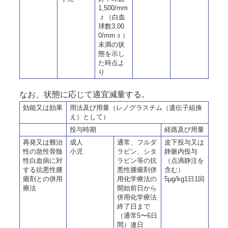
1,500/mm
（白血
3
球数3,00
0/mm
）
3
未満の状
態を示し
た時点よ
り
なお、状態に応じて適宜減量する。
効能又は効果
用法及び用量（レノグラスチム（遺伝子組換
え）として）
投与時期
経路及び用量
再発又は難治
成人
通常、フルダ
皮下投与又は
性の急性骨髄
小児
ラビン、シタ
静脈内投与
性白血病に対
ラビン等の抗
（点滴静注を
する抗悪性腫
悪性腫瘍剤併
含む）
瘍剤との併用
用化学療法の
5μg/kg1日1回
療法
開始前日から
併用化学療法
終了日まで
（通常5〜6日
間）連日