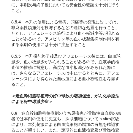
に、本剤投与終了後においても安全性の確認を十分に行う
こと。
8.5.4
本剤の使用による骨痛、頭痛等の発現に対しては、
非麻薬性鎮痛剤を投与するなどの適切な処置を行うこと。
ただし、アフェレーシス施行により血小板減少等が現れる
ことがあるので、アスピリン等の血小板凝集抑制作用を有
する薬剤の使用には十分に注意すること。
8.5.5
本剤投与終了後及びアフェレーシス後には、白血球
減少、血小板減少がみられることがあるので、血液学的検
査値の推移に留意し、高度な血小板減少がみられた際に
は、さらなるアフェレーシスは中止するとともに、アフェ
レーシスにより得られた自己血による血小板輸血を考慮す
ること。
＜造血幹細胞移植時の好中球数の増加促進、がん化学療法
による好中球減少症＞
8.6
造血幹細胞移植症例のうち原疾患が骨髄性白血病の患
者では本剤の使用に先立ち、採取細胞について
in vitro
試験
により、本剤刺激による白血病細胞の増加の有無を確認す
ることが望ましい。また、定期的に血液検査及び骨髄検査