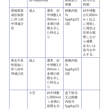
投与開始時期
経路及び
投与中止
用量
時期
骨髄異形
成人
通常、好
静脈内投
好中球数
成症候群
中球数1,0
与
が5,000/m
に伴う好
00/mm
5μg/kg1日
m
以上
3
3
中球減少
未満の状
1回
に増加し
症
態を示し
た場合は
た時点よ
症状を観
り
察しなが
ら減量、
あるいは
投与を中
止する。
再生不良
成人
通常、好
静脈内投
性貧血に
中球数1,0
与
伴う好中
00/mm
5μg/kg1日
3
球減少症
未満の状
1回
態を示し
た時点よ
り
小児
好中球数
皮下投与
1,000/mm
又は静脈
未満の
内投与
3
状態を示
5μg/kg1日