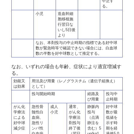
中止す
る。
小児
造血幹細
胞移植施
行翌日な
いし5日後
より
なお、本剤投与の中止時期の指標である好中球
数が緊急時等で確認できない場合には、白血球
数の半数を好中球数として推定する。
なお、いずれの場合も年齢、症状により適宜増減す
る。
効能又
用法及び用量（レノグラスチム（遺伝子組換え）
は効果
として）
投与開始時期
経路及
投与中
び用量
止時期
がん化
急性骨
成人
通常、
静脈内
好中球
学療法
髄性白
小児
がん化
投与
数が最
による
血病、
学療法
（点滴
低値を
好中球
急性リ
剤投与
静注を
示す時
減少症
ンパ性
終了後
含む）5
期を経
白血病
（翌日
μg/kg1
過後5,0