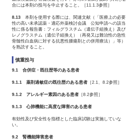
合には本剤の投与を中止すること。［11.1.3参照］
8.13
本剤を使用する際には、関連文献（「医療上の必要
性の高い未承認薬・適応外薬検討会議 公知申請への該当
性に係る報告書：フィルグラスチム（遺伝子組換え）及び
レノグラスチム（遺伝子組換え）（再発又は難治性の急性
骨髄性白血病に対する抗悪性腫瘍剤との併用療法）」
等）
を熟読すること。
慎重投与
9.1 合併症・既往歴等のある患者
9.1.1 薬剤過敏症の既往歴のある患者
［2.1、8.2参照］
9.1.2 アレルギー素因のある患者
［8.2参照］
9.1.3 心肺機能に高度な障害のある患者
有効性及び安全性を指標とした臨床試験は実施していな
い。
9.2 腎機能障害患者