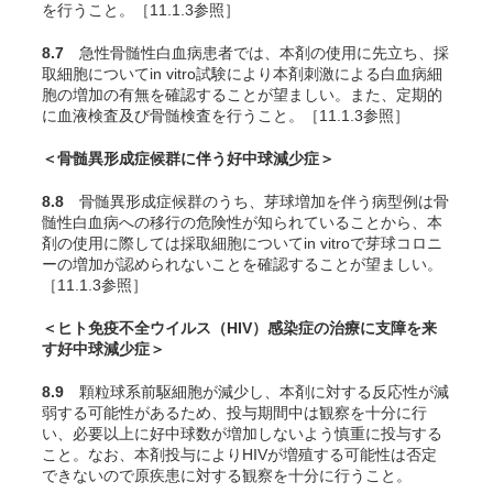
を行うこと。［11.1.3参照］
8.7
急性骨髄性白血病患者では、本剤の使用に先立ち、採
取細胞について
in vitro
試験により本剤刺激による白血病細
胞の増加の有無を確認することが望ましい。また、定期的
に血液検査及び骨髄検査を行うこと。［11.1.3参照］
＜骨髄異形成症候群に伴う好中球減少症＞
8.8
骨髄異形成症候群のうち、芽球増加を伴う病型例は骨
髄性白血病への移行の危険性が知られていることから、本
剤の使用に際しては採取細胞について
in vitro
で芽球コロニ
ーの増加が認められないことを確認することが望ましい。
［11.1.3参照］
＜ヒト免疫不全ウイルス（HIV）感染症の治療に支障を来
す好中球減少症＞
8.9
顆粒球系前駆細胞が減少し、本剤に対する反応性が減
弱する可能性があるため、投与期間中は観察を十分に行
い、必要以上に好中球数が増加しないよう慎重に投与する
こと。なお、本剤投与によりHIVが増殖する可能性は否定
できないので原疾患に対する観察を十分に行うこと。