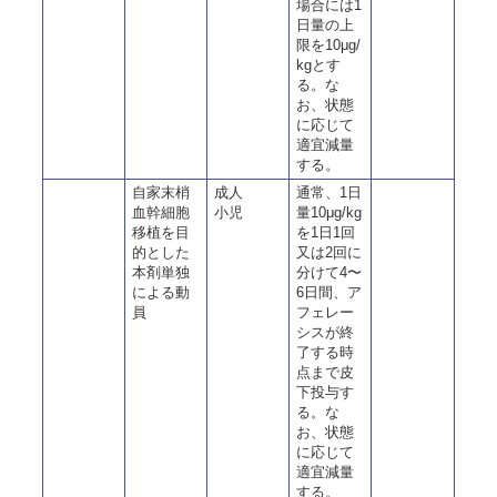
場合には1
日量の上
限を10μg/
kgとす
る。な
お、状態
に応じて
適宜減量
する。
自家末梢
成人
通常、1日
血幹細胞
小児
量10μg/kg
移植を目
を1日1回
的とした
又は2回に
本剤単独
分けて4〜
による動
6日間、ア
員
フェレー
シスが終
了する時
点まで皮
下投与す
る。な
お、状態
に応じて
適宜減量
する。