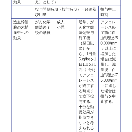
効果
え）として）
投与開始時期（投与時期）・経路及
投与中止
び用量
時期
造血幹細
がん化学
成人
通常、が
アフェレ
胞の末梢
療法終了
小児
ん化学療
ーシス終
血中への
後の動員
法剤投与
了前に白
動員
終了後
血球数が5
（翌日以
0,000/mm
降）か
以上に
3
ら、1日量
増加した
5μg/kgを1
場合は減
日1回又は
量し、減
2回に分け
量後、白
てアフェ
血球数が7
レーシス
5,000/mm
が終了す
に達し
3
る時点ま
た場合は
で皮下投
投与を中
与する。
止する。
十分な動
員効果が
期待でき
ないと考
えられる