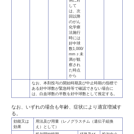
例に対
して
は、次
回以降
のがん
化学療
法施行
時には
好中球
数1,000/
mm
未
3
満が観
察され
た時点
から
なお、本剤投与の開始時期及び中止時期の指標で
ある好中球数が緊急時等で確認できない場合に
は、白血球数の半数を好中球数として推定する。
なお、いずれの場合も年齢、症状により適宜増減す
る。
効能又は
用法及び用量（レノグラスチム（遺伝子組換
効果
え）として）