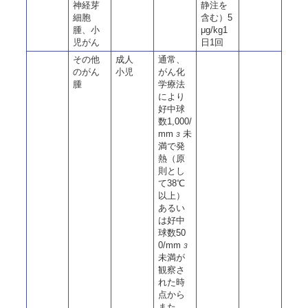
神経芽
静注を
細胞
含む）5
腫、小
μg/kg1
児がん
日1回
その他
成人
通常、
のがん
小児
がん化
腫
学療法
により
好中球
数1,000/
mm
未
3
満で発
熱（原
則とし
て38℃
以上）
あるい
は好中
球数50
0/mm
3
未満が
観察さ
れた時
点から
また、