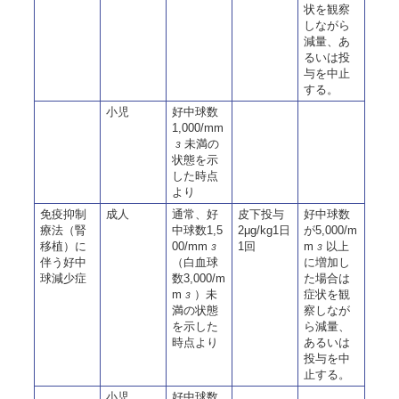
状を観察
しながら
減量、あ
るいは投
与を中止
する。
小児
好中球数
1,000/mm
未満の
3
状態を示
した時点
より
免疫抑制
成人
通常、好
皮下投与
好中球数
療法（腎
中球数1,5
2μg/kg1日
が5,000/m
移植）に
00/mm
1回
m
以上
3
3
伴う好中
（白血球
に増加し
球減少症
数3,000/m
た場合は
m
）未
症状を観
3
満の状態
察しなが
を示した
ら減量、
時点より
あるいは
投与を中
止する。
小児
好中球数