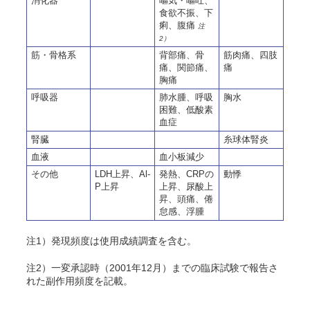
消化器
嘔気・嘔吐、
食欲不振、下
痢、腹痛
注
2）
筋・骨格系
背部痛、骨
筋肉痛、四肢
痛、関節痛、
痛
胸痛
呼吸器
肺水腫、呼吸
胸水
困難、低酸素
血症
腎臓
糸球体腎炎
血液
血小板減少
その他
LDH上昇、Al-
発熱、CRPの
動悸
P上昇
上昇、尿酸上
昇、頭痛、倦
怠感、浮腫
注1）発現頻度は使用成績調査を含む。
注2）一変承認時（2001年12月）までの臨床試験で報告さ
れた副作用頻度を記載。