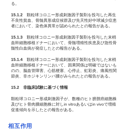
る。
15.1.2
顆粒球コロニー形成刺激因子製剤を投与した再生
不良性貧血、骨髄異形成症候群及び先天性好中球減少症患
者において、染色体異常が認められたとの報告がある。
15.1.3
顆粒球コロニー形成刺激因子製剤を投与した末梢
血幹細胞移植ドナーにおいて、骨髄増殖性疾患及び急性骨
髄性白血病が発症したとの報告がある。
15.1.4
顆粒球コロニー形成刺激因子製剤を投与した末梢
血幹細胞移植ドナーにおいて、因果関係は明確ではないも
のの、脳血管障害、心筋梗塞、心停止、虹彩炎、痛風性関
節炎、非ホジキンリンパ腫がみられたとの報告がある。
15.2 非臨床試験に基づく情報
顆粒球コロニー形成刺激因子が、数種のヒト膀胱癌細胞株
及びヒト骨肉腫細胞株に対し
in vitro
あるいは
in vivo
で増殖
促進傾向を示したとの報告がある。
相互作用