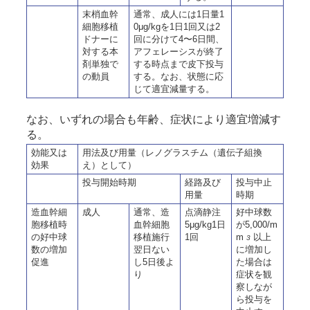
末梢血幹
通常、成人には1日量1
細胞移植
0μg/kgを1日1回又は2
ドナーに
回に分けて4〜6日間、
対する本
アフェレーシスが終了
剤単独で
する時点まで皮下投与
の動員
する。なお、状態に応
じて適宜減量する。
なお、いずれの場合も年齢、症状により適宜増減す
る。
効能又は
用法及び用量（レノグラスチム（遺伝子組換
効果
え）として）
投与開始時期
経路及び
投与中止
用量
時期
造血幹細
成人
通常、造
点滴静注
好中球数
胞移植時
血幹細胞
5μg/kg1日
が5,000/m
の好中球
移植施行
1回
m
以上
3
数の増加
翌日ない
に増加し
促進
し5日後よ
た場合は
り
症状を観
察しなが
ら投与を