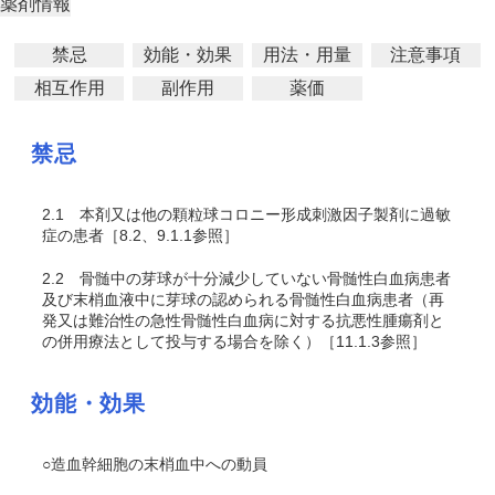
薬剤情報
禁忌
効能・効果
用法・用量
注意事項
相互作用
副作用
薬価
禁忌
2.1
本剤又は他の顆粒球コロニー形成刺激因子製剤に過敏
症の患者［8.2、9.1.1参照］
2.2
骨髄中の芽球が十分減少していない骨髄性白血病患者
及び末梢血液中に芽球の認められる骨髄性白血病患者
（再
発又は難治性の急性骨髄性白血病に対する抗悪性腫瘍剤と
の併用療法として投与する場合を除く）
［11.1.3参照］
効能・効果
○造血幹細胞の末梢血中への動員