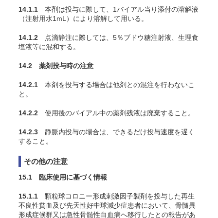
14.1.1
本剤は投与に際して、1バイアル当り添付の溶解液
（注射用水1mL）により溶解して用いる。
14.1.2
点滴静注に際しては、5％ブドウ糖注射液、生理食
塩液等に混和する。
14.2 薬剤投与時の注意
14.2.1
本剤を投与する場合は他剤との混注を行わないこ
と。
14.2.2
使用後のバイアル中の薬剤残液は廃棄すること。
14.2.3
静脈内投与の場合は、できるだけ投与速度を遅く
すること。
その他の注意
15.1 臨床使用に基づく情報
15.1.1
顆粒球コロニー形成刺激因子製剤を投与した再生
不良性貧血及び先天性好中球減少症患者において、骨髄異
形成症候群又は急性骨髄性白血病へ移行したとの報告があ