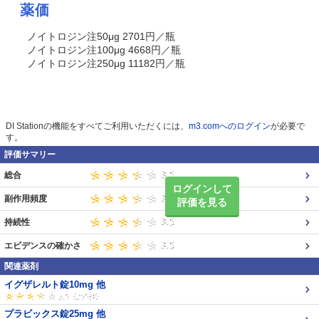
薬価
ノイトロジン注50μg 2701円／瓶
ノイトロジン注100μg 4668円／瓶
ノイトロジン注250μg 11182円／瓶
DI Stationの機能をすべてご利用いただくには、
m3.comへのログイン
が必要で
す。
評価サマリー
総合
ログインして
副作用頻度
評価を見る
持続性
エビデンスの確かさ
関連薬剤
イグザレルト錠10mg 他
プラビックス錠25mg 他