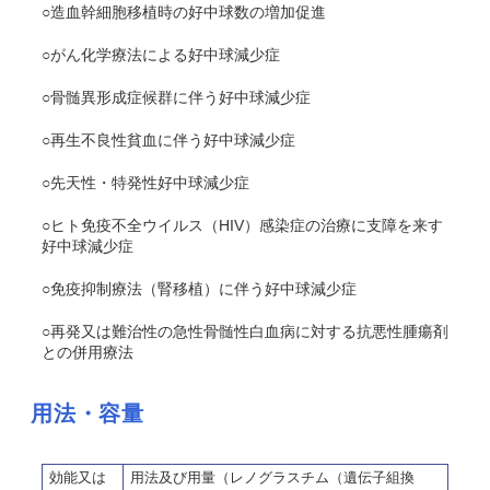
○造血幹細胞移植時の好中球数の増加促進
○がん化学療法による好中球減少症
○骨髄異形成症候群に伴う好中球減少症
○再生不良性貧血に伴う好中球減少症
○先天性・特発性好中球減少症
○ヒト免疫不全ウイルス（HIV）感染症の治療に支障を来す
好中球減少症
○免疫抑制療法（腎移植）に伴う好中球減少症
○再発又は難治性の急性骨髄性白血病に対する抗悪性腫瘍剤
との併用療法
用法・容量
効能又は
用法及び用量（レノグラスチム（遺伝子組換