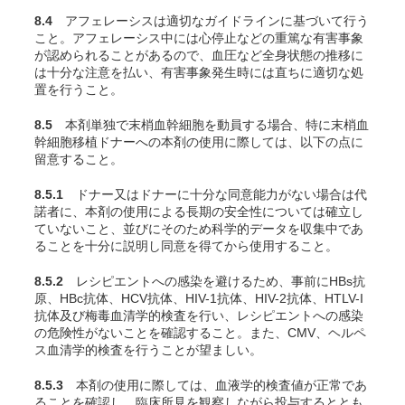
8.4
アフェレーシスは適切なガイドラインに基づいて行う
こと。アフェレーシス中には心停止などの重篤な有害事象
が認められることがあるので、血圧など全身状態の推移に
は十分な注意を払い、有害事象発生時には直ちに適切な処
置を行うこと。
8.5
本剤単独で末梢血幹細胞を動員する場合、特に末梢血
幹細胞移植ドナーへの本剤の使用に際しては、以下の点に
留意すること。
8.5.1
ドナー又はドナーに十分な同意能力がない場合は代
諾者に、本剤の使用による長期の安全性については確立し
ていないこと、並びにそのため科学的データを収集中であ
ることを十分に説明し同意を得てから使用すること。
8.5.2
レシピエントへの感染を避けるため、事前にHBs抗
原、HBc抗体、HCV抗体、HIV-1抗体、HIV-2抗体、HTLV-I
抗体及び梅毒血清学的検査を行い、レシピエントへの感染
の危険性がないことを確認すること。また、CMV、ヘルペ
ス血清学的検査を行うことが望ましい。
8.5.3
本剤の使用に際しては、血液学的検査値が正常であ
ることを確認し、臨床所見を観察しながら投与するととも