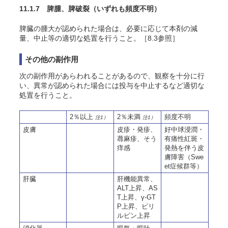
11.1.7 脾腫、脾破裂
（いずれも頻度不明）
脾臓の腫大が認められた場合は、必要に応じて本剤の減
量、中止等の適切な処置を行うこと。［8.3参照］
その他の副作用
次の副作用があらわれることがあるので、観察を十分に行
い、異常が認められた場合には投与を中止するなど適切な
処置を行うこと。
2％以上
2％未満
頻度不明
注1）
注1）
皮膚
皮疹・発疹、
好中球浸潤・
蕁麻疹、そう
有痛性紅斑・
痒感
発熱を伴う皮
膚障害（Swe
et症候群等）
肝臓
肝機能異常、
ALT上昇、AS
T上昇、γ-GT
P上昇、ビリ
ルビン上昇