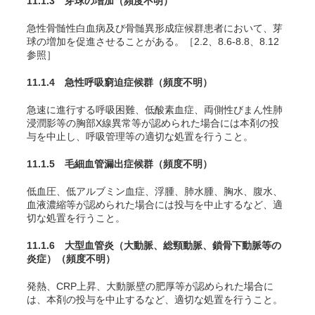
11.1.3 芽球の増加
（頻度不明）
急性骨髄性白血病及び骨髄異形成症候群患者において、芽
球の増加を促進させることがある。［2.2、8.6-8.8、8.12
参照］
11.1.4 急性呼吸窮迫症候群
（頻度不明）
急速に進行する呼吸困難、低酸素血症、両側性びまん性肺
浸潤影等の胸部X線異常等が認められた場合には本剤の投
与を中止し、呼吸管理等の適切な処置を行うこと。
11.1.5 毛細血管漏出症候群
（頻度不明）
低血圧、低アルブミン血症、浮腫、肺水腫、胸水、腹水、
血液濃縮等が認められた場合には投与を中止するなど、適
切な処置を行うこと。
11.1.6 大型血管炎（大動脈、総頸動脈、鎖骨下動脈等の
炎症）
（頻度不明）
発熱、CRP上昇、大動脈壁の肥厚等が認められた場合に
は、本剤の投与を中止するなど、適切な処置を行うこと。