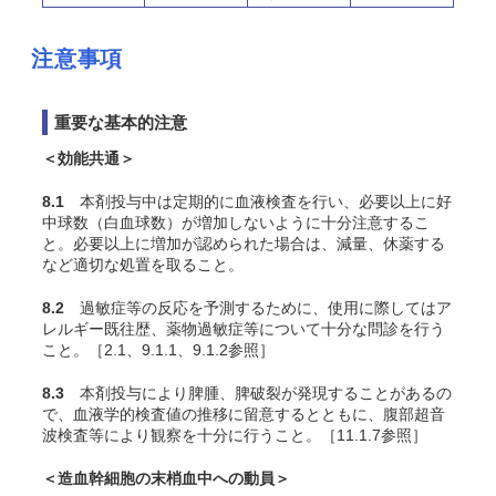
注意事項
重要な基本的注意
＜効能共通＞
8.1
本剤投与中は定期的に血液検査を行い、必要以上に好
中球数（白血球数）が増加しないように十分注意するこ
と。必要以上に増加が認められた場合は、減量、休薬する
など適切な処置を取ること。
8.2
過敏症等の反応を予測するために、使用に際してはア
レルギー既往歴、薬物過敏症等について十分な問診を行う
こと。［2.1、9.1.1、9.1.2参照］
8.3
本剤投与により脾腫、脾破裂が発現することがあるの
で、血液学的検査値の推移に留意するとともに、腹部超音
波検査等により観察を十分に行うこと。［11.1.7参照］
＜造血幹細胞の末梢血中への動員＞