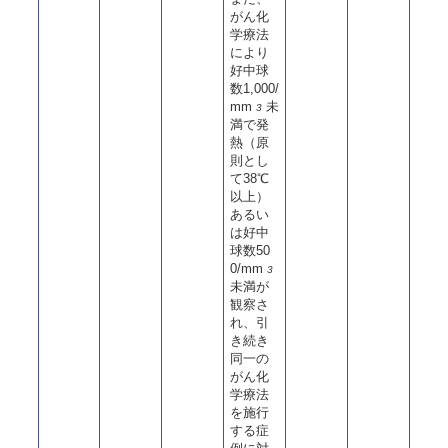
がん化
学療法
により
好中球
数1,000/
mm
未
3
満で発
熱（原
則とし
て38℃
以上）
あるい
は好中
球数50
0/mm
3
未満が
観察さ
れ、引
き続き
同一の
がん化
学療法
を施行
する症