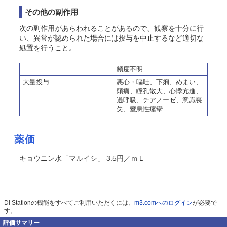
その他の副作用
次の副作用があらわれることがあるので、観察を十分に行
い、異常が認められた場合には投与を中止するなど適切な
処置を行うこと。
頻度不明
大量投与
悪心・嘔吐、下痢、めまい、
頭痛、瞳孔散大、心悸亢進、
過呼吸、チアノーゼ、意識喪
失、窒息性痙攣
薬価
キョウニン水「マルイシ」 3.5円／ｍＬ
DI Stationの機能をすべてご利用いただくには、
m3.comへのログイン
が必要で
す。
評価サマリー