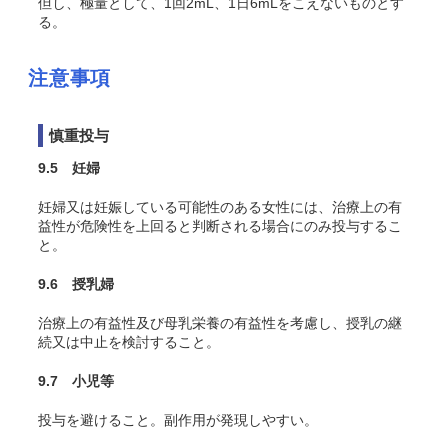
但し、極量として、1回2mL、1日6mLをこえないものとす
る。
注意事項
慎重投与
9.5 妊婦
妊婦又は妊娠している可能性のある女性には、治療上の有
益性が危険性を上回ると判断される場合にのみ投与するこ
と。
9.6 授乳婦
治療上の有益性及び母乳栄養の有益性を考慮し、授乳の継
続又は中止を検討すること。
9.7 小児等
投与を避けること。副作用が発現しやすい。