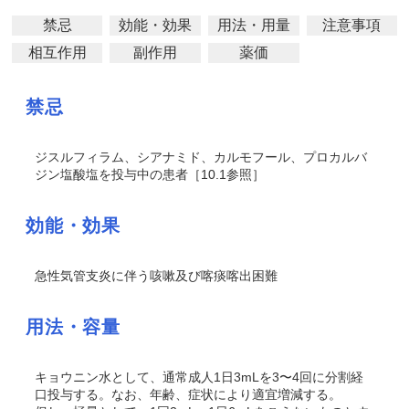
禁忌
効能・効果
用法・用量
注意事項
相互作用
副作用
薬価
禁忌
ジスルフィラム、シアナミド、カルモフール、プロカルバ
ジン塩酸塩を投与中の患者［10.1参照］
効能・効果
急性気管支炎に伴う咳嗽及び喀痰喀出困難
用法・容量
キョウニン水として、通常成人1日3mLを3〜4回に分割経
口投与する。なお、年齢、症状により適宜増減する。