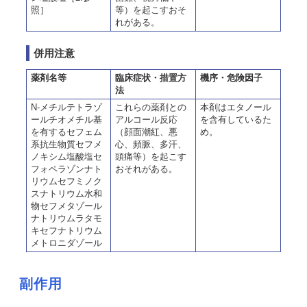
照］
等）を起こすおそ
れがある。
併用注意
薬剤名等
臨床症状・措置方
機序・危険因子
法
N-メチルテトラゾ
これらの薬剤との
本剤はエタノール
ールチオメチル基
アルコール反応
を含有しているた
を有するセフェム
（顔面潮紅、悪
め。
系抗生物質セフメ
心、頻脈、多汗、
ノキシム塩酸塩セ
頭痛等）を起こす
フォペラゾンナト
おそれがある。
リウムセフミノク
スナトリウム水和
物セフメタゾール
ナトリウムラタモ
キセフナトリウム
メトロニダゾール
副作用