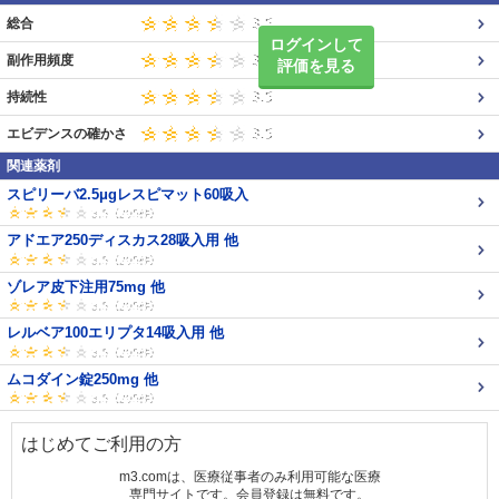
総合
ログインして
副作用頻度
評価を見る
持続性
エビデンスの確かさ
関連薬剤
スピリーバ2.5μgレスピマット60吸入
アドエア250ディスカス28吸入用 他
ゾレア皮下注用75mg 他
レルベア100エリプタ14吸入用 他
ムコダイン錠250mg 他
はじめてご利用の方
m3.comは、医療従事者のみ利用可能な医療
専門サイトです。会員登録は無料です。