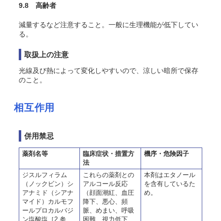
9.8 高齢者
減量するなど注意すること。一般に生理機能が低下してい
る。
取扱上の注意
光線及び熱によって変化しやすいので、涼しい暗所で保存
のこと。
相互作用
併用禁忌
薬剤名等
臨床症状・措置方
機序・危険因子
法
ジスルフィラム
これらの薬剤との
本剤はエタノール
（ノックビン）シ
アルコール反応
を含有しているた
アナミド（シアナ
（顔面潮紅、血圧
め。
マイド）カルモフ
降下、悪心、頻
ールプロカルバジ
脈、めまい、呼吸
ン塩酸塩［2.参
困難、視力低下