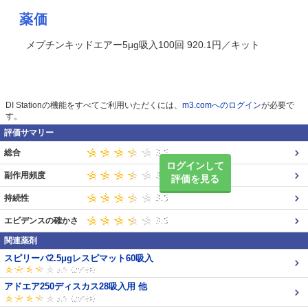
薬価
メプチンキッドエアー5μg吸入100回 920.1円／キット
DI Stationの機能をすべてご利用いただくには、
m3.comへのログイン
が必要で
す。
評価サマリー
総合
ログインして
副作用頻度
評価を見る
持続性
エビデンスの確かさ
関連薬剤
スピリーバ2.5μgレスピマット60吸入
アドエア250ディスカス28吸入用 他