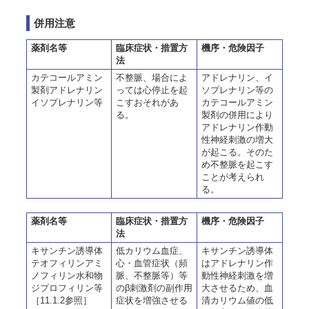
併用注意
薬剤名等
臨床症状・措置方
機序・危険因子
法
カテコールアミン
不整脈、場合によ
アドレナリン、イ
製剤アドレナリン
っては心停止を起
ソプレナリン等の
イソプレナリン等
こすおそれがあ
カテコールアミン
る。
製剤の併用により
アドレナリン作動
性神経刺激の増大
が起こる。そのた
め不整脈を起こす
ことが考えられ
る。
薬剤名等
臨床症状・措置方
機序・危険因子
法
キサンチン誘導体
低カリウム血症、
キサンチン誘導体
テオフィリンアミ
心・血管症状（頻
はアドレナリン作
ノフィリン水和物
脈、不整脈等）等
動性神経刺激を増
ジプロフィリン等
のβ刺激剤の副作用
大させるため、血
［11.1.2参照］
症状を増強させる
清カリウム値の低