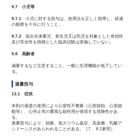
9.7 小児等
9.7.1
小児に対する投与は、使用法を正しく指導し、経過
の観察を十分に行うこと。
9.7.2
低出生体重児、新生児又は乳児を対象とした有効性
及び安全性を指標とした臨床試験は実施していない。
9.8 高齢者
減量するなど注意すること。一般に生理機能が低下してい
る。
過量投与
13.1 症状
本剤の過度の使用により心室性不整脈（心室頻拍、心室細
動等）、心停止等の重篤な副作用が発現する危険性があ
る。
過量投与により、頻脈、低カリウム血症、高血糖、乳酸ア
シドーシスがあらわれることがある。［7.、8.2参照］