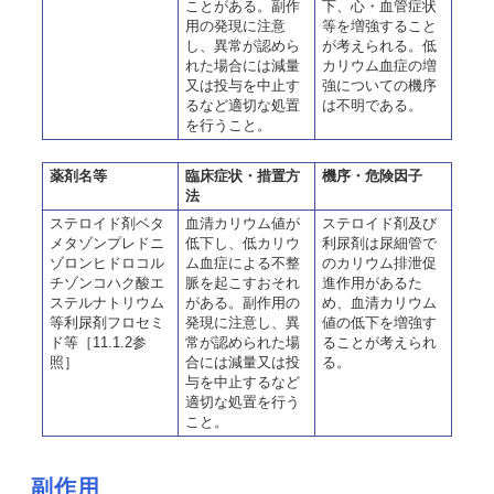
ことがある。副作
下、心・血管症状
用の発現に注意
等を増強すること
し、異常が認めら
が考えられる。低
れた場合には減量
カリウム血症の増
又は投与を中止す
強についての機序
るなど適切な処置
は不明である。
を行うこと。
薬剤名等
臨床症状・措置方
機序・危険因子
法
ステロイド剤ベタ
血清カリウム値が
ステロイド剤及び
メタゾンプレドニ
低下し、低カリウ
利尿剤は尿細管で
ゾロンヒドロコル
ム血症による不整
のカリウム排泄促
チゾンコハク酸エ
脈を起こすおそれ
進作用があるた
ステルナトリウム
がある。副作用の
め、血清カリウム
等利尿剤フロセミ
発現に注意し、異
値の低下を増強す
ド等［11.1.2参
常が認められた場
ることが考えられ
照］
合には減量又は投
る。
与を中止するなど
適切な処置を行う
こと。
副作用