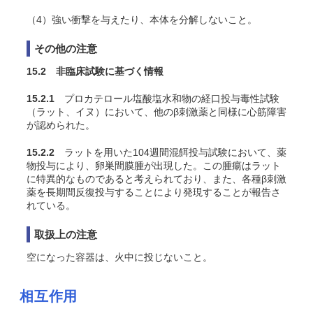
（4）強い衝撃を与えたり、本体を分解しないこと。
その他の注意
15.2 非臨床試験に基づく情報
15.2.1
プロカテロール塩酸塩水和物の経口投与毒性試験
（ラット、イヌ）において、他のβ刺激薬と同様に心筋障害
が認められた。
15.2.2
ラットを用いた104週間混餌投与試験において、薬
物投与により、卵巣間膜腫が出現した。この腫瘍はラット
に特異的なものであると考えられており、また、各種β刺激
薬を長期間反復投与することにより発現することが報告さ
れている
。
取扱上の注意
空になった容器は、火中に投じないこと。
相互作用