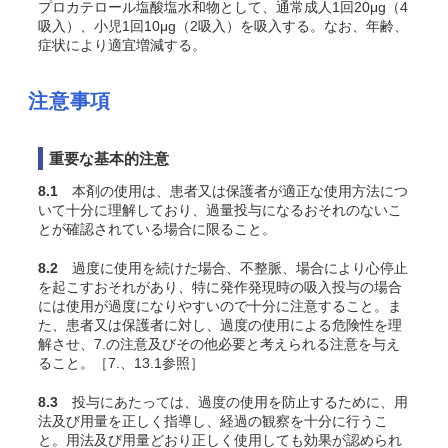
プロカテロール塩酸塩水和物として、通常成人1回20μg（4
吸入）、小児1回10μg（2吸入）を吸入する。なお、年齢、
症状により適宜増減する。
注意事項
重要な基本的注意
8.1
本剤の使用は、患者又は保護者が適正な使用方法につ
いて十分に理解しており、過量投与になるおそれのないこ
とが確認されている場合に限ること。
8.2
過度に使用を続けた場合、不整脈、場合により心停止
を起こすおそれがあり、特に発作発現時の吸入投与の場合
には使用が過度になりやすいので十分に注意すること。ま
た、患者又は保護者に対し、過度の使用による危険性を理
解させ、7.の注意及びその他必要と考えられる注意を与え
ること。［7.、13.1参照］
8.3
投与にあたっては、過度の使用を防止するために、用
法及び用量を正しく指導し、経過の観察を十分に行うこ
と。用法及び用量どおり正しく使用しても効果が認められ