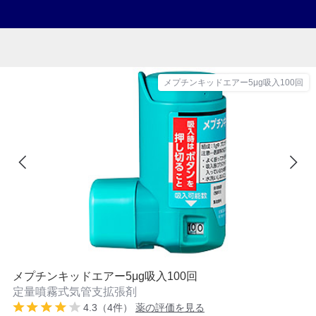
メプチンキッドエアー5μg吸入100回
メプチンキッドエアー5μg吸入100回
定量噴霧式気管支拡張剤
4.3（4件）
薬の評価を見る