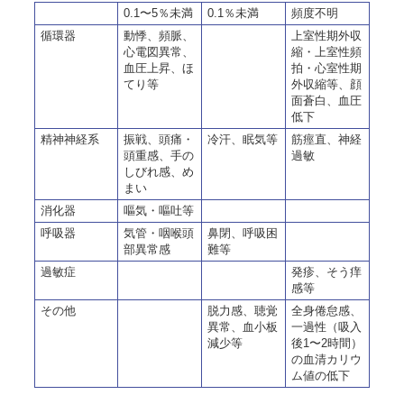
0.1〜5％未満
0.1％未満
頻度不明
循環器
動悸、頻脈、
上室性期外収
心電図異常、
縮・上室性頻
血圧上昇、ほ
拍・心室性期
てり等
外収縮等、顔
面蒼白、血圧
低下
精神神経系
振戦、頭痛・
冷汗、眠気等
筋痙直、神経
頭重感、手の
過敏
しびれ感、め
まい
消化器
嘔気・嘔吐等
呼吸器
気管・咽喉頭
鼻閉、呼吸困
部異常感
難等
過敏症
発疹、そう痒
感等
その他
脱力感、聴覚
全身倦怠感、
異常、血小板
一過性（吸入
減少等
後1〜2時間）
の血清カリウ
ム値の低下