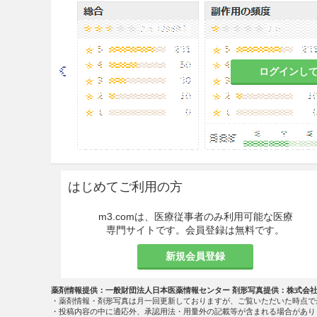
型吸入β
刺激薬等の他の適切な
2
た、その薬剤の使用量が増加し
なくなってきたと感じられたら
可及的速やかに医療機関を受診
に、そのような状態がみられた
ログインし
増量あるいは気管支拡張剤・全
わせて併用薬剤を徐々に減量す
8.3
本剤の投与を突然中止する
を中止する場合には患者の喘息
8.4
全身性ステロイド剤と比較
はじめてご利用の方
全身性の作用（クッシング症候
成長遅延、骨密度の低下、白内
m3.comは、医療従事者のみ利用可能な医療
吸入ステロイド剤の投与量は患
専門サイトです。会員登録は無料です。
ること。
国内臨床試験においては本剤の1
新規会員登録
全性についての情報は限られてお
ときのCmax、AUCは外国人
薬剤情報提供：一般財団法人日本医薬情報センター 剤形写真提供：株式会
最大用量投与時には患者の状態
・薬剤情報・剤形写真は月一回更新しておりますが、ご覧いただいた時点で
・投稿内容の中に適応外、承認用法・用量外の記載等が含まれる場合があり