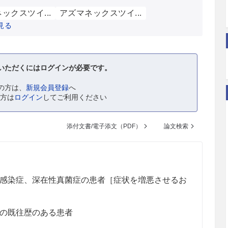
ックスツイ...
アズマネックスツイ...
見る
いただくにはログインが必要です。
の方は、
新規会員登録
へ
の方は
ログイン
してご利用ください
添付文書/電子添文（PDF）
論文検索
感染症、深在性真菌症の患者［症状を増悪させるお
の既往歴のある患者