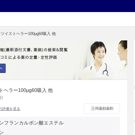
ツイストヘラー100μg60吸入 他
へ
ラー100μg60吸入 他
剤
同薬効薬剤
の評価を見る
ンフランカルボン酸エステル
ン