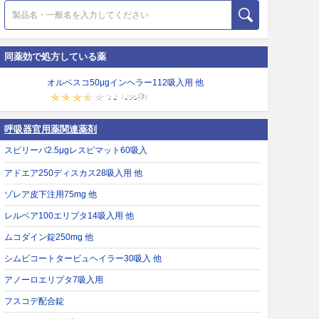
同薬効で処方している薬
オルベスコ50μgインヘラー112吸入用 他
呼吸器官用薬関連薬剤
スピリーバ2.5μgレスピマット60吸入
アドエア250ディスカス28吸入用 他
ゾレア皮下注用75mg 他
レルベア100エリプタ14吸入用 他
ムコダイン錠250mg 他
シムビコートタービュヘイラー30吸入 他
アノーロエリプタ7吸入用
フスコデ配合錠