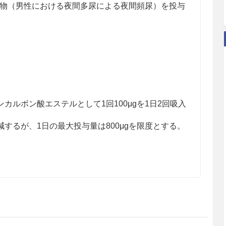
物（男性における夜間多尿による夜間頻尿）を投与
カルボン酸エステルとして1回100μgを1日2回吸入
するが、1日の最大投与量は800μgを限度とする。
性ステロイド剤のように既に起きている発作を速や
毎日規則正しく使用すること。［5.1参照］
る急性の発作に対しては、発作発現時に短時間作動