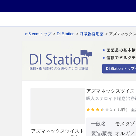
m3.comトップ
>
DI Station
>
呼吸器官用薬
> アズマネックス
DI Station トップ
アズマネックスツイストヘ
吸入ステロイド喘息治療
3.7（3件）
薬
一般名
モメタゾ
アズマネックスツイスト
製造/販売
オルガノ