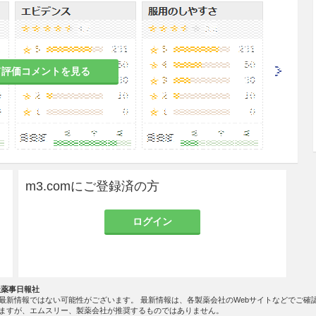
薬剤を使用するよう患者に注意を与えること。ま
たり、ピークフロー値が低下するなど効果が十分で
、喘息の管理が十分でないことが考えられるため、
し治療を求めるように患者に注意を与えるととも
場合には、生命を脅かす可能性があるので、本剤の
て評価コメントを見る
身性ステロイド剤を短期間併用し、症状の軽減にあ
ること。
と喘息の急激な悪化を起こすことがあるので、投与
症状を観察しながら徐々に減量していくこと。
し可能性は低いが、吸入ステロイド剤の投与により
m3.comにご登録済の方
群、クッシング様症状、副腎皮質機能抑制、小児の
障、緑内障を含む）が発現する可能性があるので、
ログイン
者毎に喘息をコントロールできる最少用量に調節す
日最大用量（800μg/日）を長期投与した場合の安
り、また、日本人に本剤800μg/日を反復投与した
と比べて高かったとの報告があることから、本剤の1日
社薬事日報社
を十分に観察しながら投与を行うこと。
最新情報ではない可能性がございます。 最新情報は、各製薬会社のWebサイトなどでご確
ますが、エムスリー、製薬会社が推奨するものではありません。