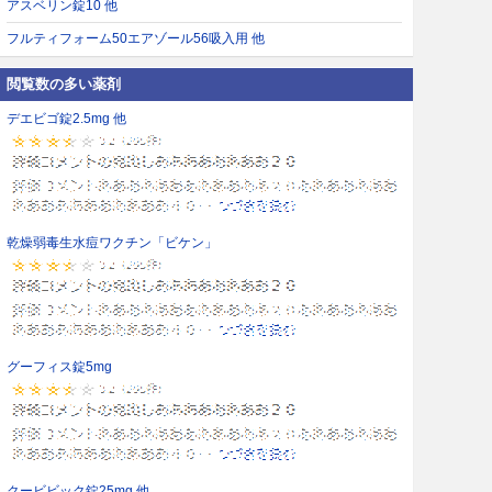
アスベリン錠10 他
フルティフォーム50エアゾール56吸入用 他
閲覧数の多い薬剤
デエビゴ錠2.5mg 他
乾燥弱毒生水痘ワクチン「ビケン」
グーフィス錠5mg
クービビック錠25mg 他