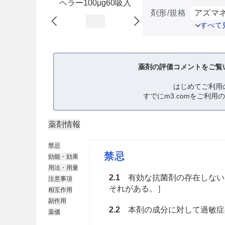
ヘラー100μg60吸入
剤形/規格
アズマネ
すべて
薬剤の評価コメントをご覧
はじめてご利用
すでにm3.comをご利用
薬剤情報
禁忌
禁忌
効能・効果
用法・用量
2.1
有効な抗菌剤の存在しない
注意事項
それがある。］
相互作用
副作用
2.2
本剤の成分に対して過敏症
薬価