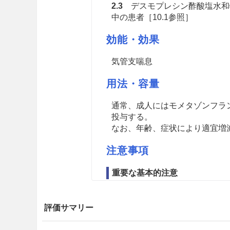
2.3
デスモプレシン酢酸塩水和
中の患者［10.1参照］
効能・効果
気管支喘息
用法・容量
通常、成人にはモメタゾンフラン
投与する。
なお、年齢、症状により適宜増減
注意事項
重要な基本的注意
8.1
本剤は気管支拡張剤や全身
かに軽減する薬剤ではないので、
評価サマリー
8.2
本剤の投与期間中に発現す