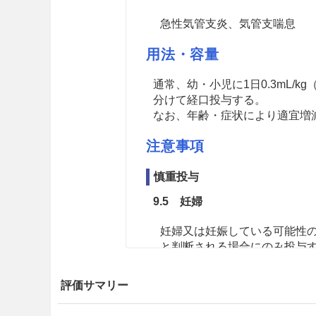
急性気管支炎、気管支喘息
用法・容量
通常、幼・小児に1日0.3mL/k
分けて経口投与する。
なお、年齢・症状により適宜増
注意事項
慎重投与
9.5 妊婦
妊婦又は妊娠している可能性
と判断される場合にのみ投与
9.6 授乳婦
評価サマリー
治療上の有益性及び母乳栄養