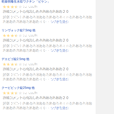
乾燥弱毒生水痘ワクチン「ビケン」
リンヴォック錠7.5mg 他
デエビゴ錠2.5mg 他
クービビック錠25mg 他