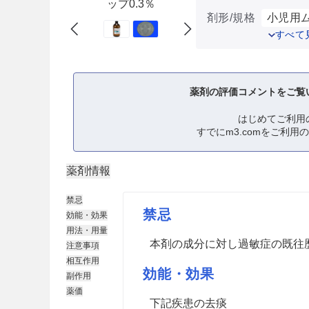
ップ0.3％
剤形/規格
小児用ム
すべて
薬剤の評価コメントをご覧
はじめてご利用
すでにm3.comをご利用
薬剤情報
禁忌
禁忌
効能・効果
用法・用量
本剤の成分に対し過敏症の既往
注意事項
相互作用
効能・効果
副作用
薬価
下記疾患の去痰