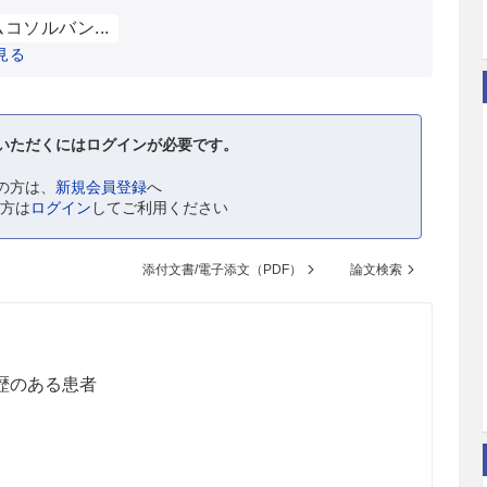
コソルバン...
見る
いただくにはログインが必要です。
の方は、
新規会員登録
へ
の方は
ログイン
してご利用ください
添付文書/電子添文（PDF）
論文検索
歴のある患者