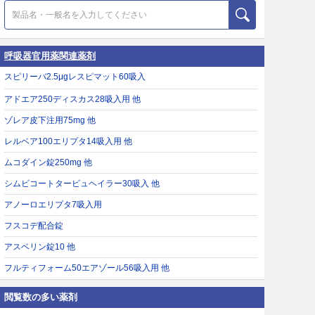
呼吸器官用薬関連薬剤
スピリーバ2.5μgレスピマット60吸入
アドエア250ディスカス28吸入用 他
ゾレア皮下注用75mg 他
レルベア100エリプタ14吸入用 他
ムコダイン錠250mg 他
シムビコートタービュヘイラー30吸入 他
アノーロエリプタ7吸入用
フスコデ配合錠
アスベリン錠10 他
フルティフォーム50エアゾール56吸入用 他
閲覧数の多い薬剤