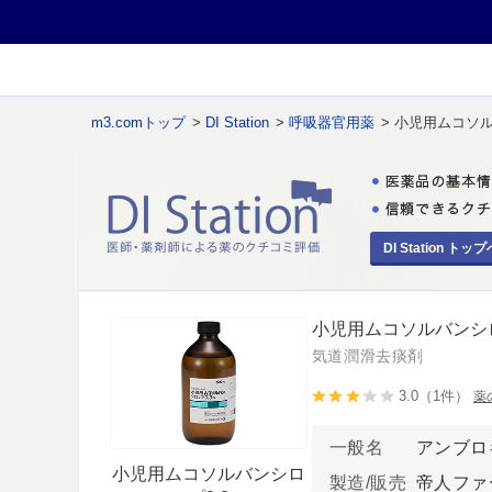
m3.comトップ
>
DI Station
>
呼吸器官用薬
> 小児用ムコソル
DI Station トップ
小児用ムコソルバンシロ
気道潤滑去痰剤
3.0（1件）
薬
一般名
アンブロ
小児用ムコソルバンシロ
製造/販売
帝人ファ