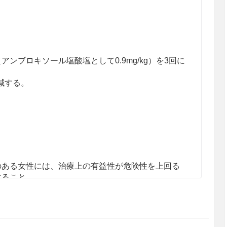
g（アンブロキソール塩酸塩として0.9mg/kg）を3回に
減する。
のある女性には、治療上の有益性が危険性を上回る
すること。
の有益性を考慮し、授乳の継続又は中止を検討する