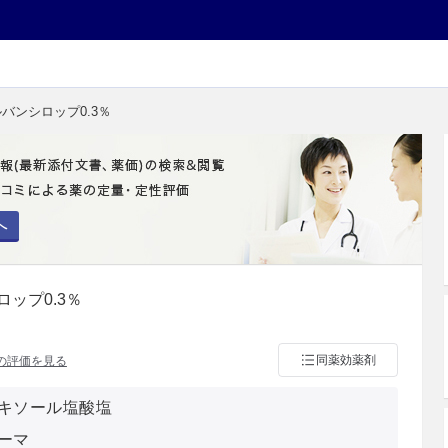
バンシロップ0.3％
へ
ップ0.3％
同薬効薬剤
の評価を見る
キソール塩酸塩
ーマ