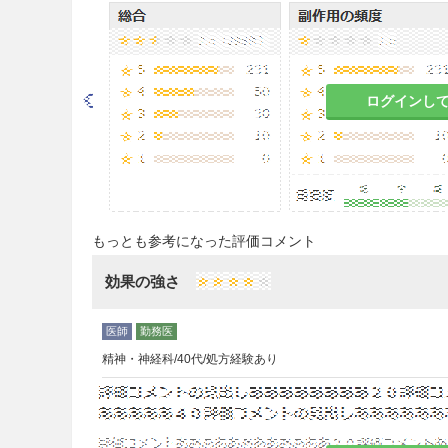
こと。動物実験（ラット）で
9.7 小児等
低出生体重児及び新生児を対
ログインし
適用上の注意
14.1 薬剤調製時の注意
抗生物質を含有するシロップ
起こることがあるので、これ
もっとも参考になった評価コメント
すること。
効果の強さ
その他の注意
15.1 臨床使用に基づく情報
精神・神経科/40代/処方経験あり
本剤は添加剤として亜硫酸塩
硫酸塩に対する過敏症が多く
取扱上の注意