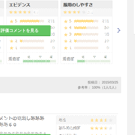
母乳中へ移行することが報告されている。
象とした臨床試験は実施していない。
て評価コメントを見る
用細粒との混合により、外観（色、にごり）変化の
らの薬剤との併用を必要とする場合には別々に投与
投稿日： 2015/03/25
参考率： 100%（1人/1人）
を含有している。喘息患者では非喘息患者よりも亜
認められるとの報告がある。