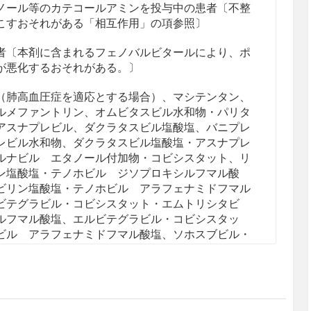
ノール等のカテコールアミンを投与中の患者〔不整
こすおそれがある「相互作用」の項参照〕
者〔本剤に含まれるフェノバルビタールにより、ポ
が悪化するおそれがある。〕
（肺高血圧症を適応とする場合）、マシテンタン、
ルメファントリン、オムビタスビル水和物・パリタ
アスナプレビル、ダクラタスビル塩酸塩、バニプレ
レビル水和物、ダクラタスビル塩酸塩・アスナプレ
ルナビル エタノール付加物・コビシスタット、リ
ン塩酸塩・テノホビル ジソプロキシルフマル酸
ビリン塩酸塩・テノホビル アラフェナミドフマル
ビテグラビル・コビシスタット・エムトリシタビ
ルフマル酸塩、エルビテグラビル・コビシスタッ
ビル アラフェナミドフマル酸塩
、ソホスブビル・
ルナトリウム・エムトリシタビン・テノホビル ア
テグラビルナトリウム・リルピビリン塩酸塩
を投与
照〕