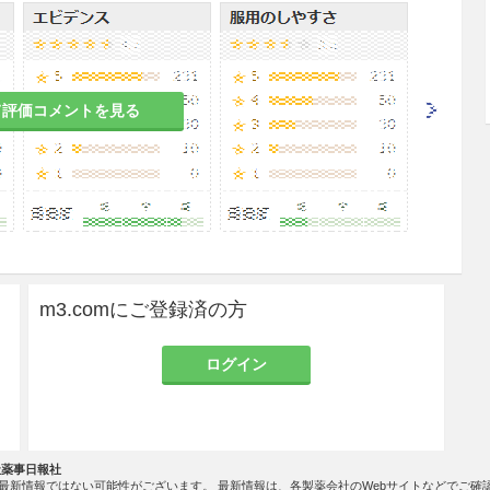
塞症状
慢性気管支炎
て評価コメントを見る
就寝前又は必要時に経口投与する。
減する。
m3.comにご登録済の方
脈、場合によっては
心停止
を起こすおそれがあるの
ログイン
注意すること。
動能力等の低下が起こることがあるので、本剤投与
険を伴う機械の操作に従事させないよう注意するこ
社薬事日報社
最新情報ではない可能性がございます。 最新情報は、各製薬会社のWebサイトなどでご確