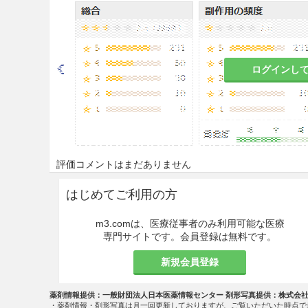
下記疾患に伴う咳嗽及び気道閉
気管支喘息、急性気管支炎、
ログインし
用法・容量
通常成人1回1錠を1日1〜2回
なお、年齢、症状により適宜増
注意事項
評価コメントはまだありません
重要な基本的注意
はじめてご利用の方
過度に使用を続けた場合、不整
m3.comは、医療従事者のみ利用可能な医療
で、使用が過度にならないよう
専門サイトです。会員登録は無料です。
眠気、注意力・集中力・反射運
新規会員登録
中の患者には自動車の運転等危
と。
薬剤情報提供：一般財団法人日本医薬情報センター 剤形写真提供：株式会
・薬剤情報・剤形写真は月一回更新しておりますが、ご覧いただいた時点で