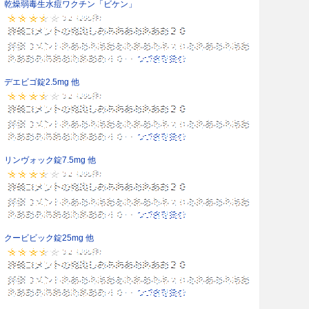
乾燥弱毒生水痘ワクチン「ビケン」
デエビゴ錠2.5mg 他
リンヴォック錠7.5mg 他
クービビック錠25mg 他