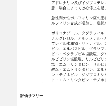
アドレナリン及びイソプロテレ
脈、場合によっては心停止を起
急性間欠性ポルフィリン症の患
ルフィリン合成が増加し、症状
ボリコナゾール、タダラフィル
チカグレロル、アルテメテル・
プレビル水和物・リトナビル、
ビル、エルバスビル、グラゾプ
ビル・ベクラブビル塩酸塩、ダ
ルピビリン塩酸塩、リルピビリ
塩・エムトリシタビン
、リルピ
酸塩・エムトリシタビン
、エル
ン・テノホビル ジソプロキシ
ト・エムトリシタビン・テノホ
ベルパタスビル、ビクテグラビ
ラフェナミドフマル酸塩、ドル
中の患者〔「相互作用」の項参
評価サマリー
効能・効果