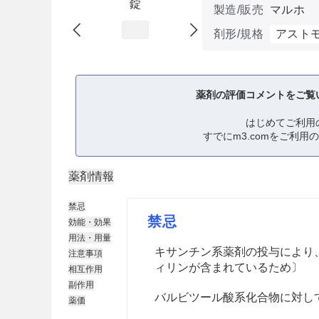
錠
製造/販売
マルホ
剤形/規格
アスト
薬剤の評価コメントをご覧
はじめてご利用
すでにm3.comをご利用
薬剤情報
禁忌
禁忌
効能・効果
用法・用量
キサンチン系薬剤の投与により
注意事項
ィリンが含まれているため〕
相互作用
副作用
バルビツール酸系化合物に対し
薬価