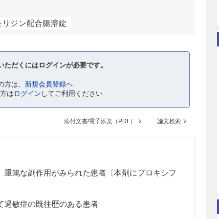
モリジン配合腸溶錠
いただくにはログインが必要です。
の方は、
新規会員登録
へ
の方は
ログイン
してご利用ください
添付文書/電子添文（PDF）
論文検索
、重篤な副作用がみられた患者〔本剤にプロキシフ
て過敏症の既往歴のある患者