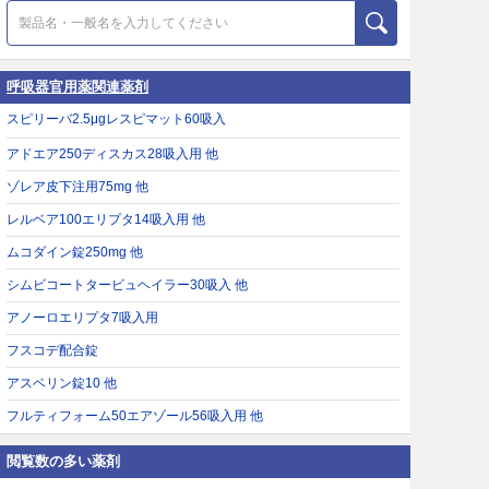
呼吸器官用薬関連薬剤
スピリーバ2.5μgレスピマット60吸入
アドエア250ディスカス28吸入用 他
ゾレア皮下注用75mg 他
レルベア100エリプタ14吸入用 他
ムコダイン錠250mg 他
シムビコートタービュヘイラー30吸入 他
アノーロエリプタ7吸入用
フスコデ配合錠
アスベリン錠10 他
フルティフォーム50エアゾール56吸入用 他
閲覧数の多い薬剤