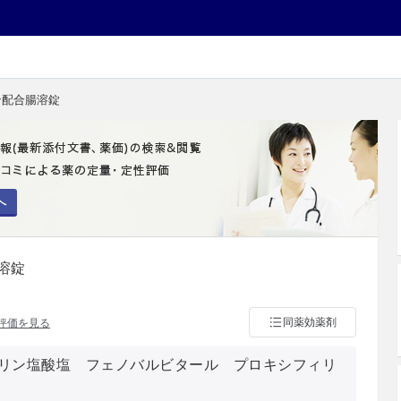
ン配合腸溶錠
へ
溶錠
同薬効薬剤
評価を見る
リン塩酸塩 フェノバルビタール プロキシフィリ