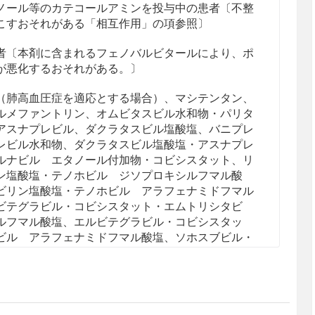
ノール等のカテコールアミンを投与中の患者〔不整
こすおそれがある「相互作用」の項参照〕
者〔本剤に含まれるフェノバルビタールにより、ポ
が悪化するおそれがある。〕
（肺高血圧症を適応とする場合）、マシテンタン、
ルメファントリン、オムビタスビル水和物・パリタ
アスナプレビル、ダクラタスビル塩酸塩、バニプレ
レビル水和物、ダクラタスビル塩酸塩・アスナプレ
ルナビル エタノール付加物・コビシスタット、リ
ン塩酸塩・テノホビル ジソプロキシルフマル酸
ビリン塩酸塩・テノホビル アラフェナミドフマル
ビテグラビル・コビシスタット・エムトリシタビ
ルフマル酸塩、エルビテグラビル・コビシスタッ
ビル アラフェナミドフマル酸塩
、ソホスブビル・
ルナトリウム・エムトリシタビン・テノホビル ア
テグラビルナトリウム・リルピビリン塩酸塩
を投与
照〕