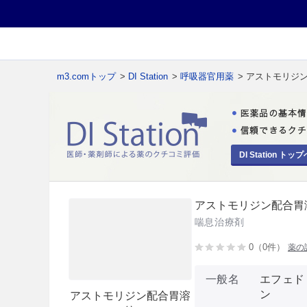
m3.comトップ
>
DI Station
>
呼吸器官用薬
> アストモリジ
DI Station トップ
アストモリジン配合胃
喘息治療剤
0（0件）
薬の
一般名
エフェド
ン
アストモリジン配合胃溶