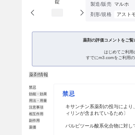
錠
製造/販売
マルホ
剤形/規格
アスト
薬剤の評価コメントをご覧
はじめてご利用
すでにm3.comをご利用
薬剤情報
禁忌
禁忌
効能・効果
用法・用量
キサンチン系薬剤の投与により
注意事項
ィリンが含まれているため〕
相互作用
副作用
バルビツール酸系化合物に対し
薬価