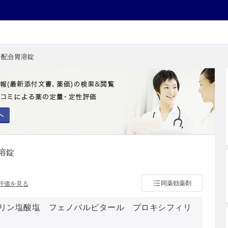
ン配合胃溶錠
へ
溶錠
同薬効薬剤
評価を見る
リン塩酸塩 フェノバルビタール プロキシフィリ