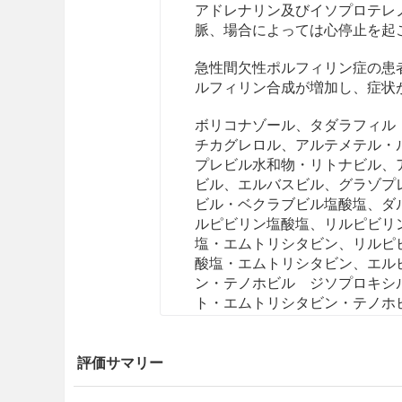
アドレナリン及びイソプロテレ
脈、場合によっては心停止を起
急性間欠性ポルフィリン症の患
ルフィリン合成が増加し、症状
ボリコナゾール、タダラフィル
チカグレロル、アルテメテル・
プレビル水和物・リトナビル、
ビル、エルバスビル、グラゾプ
ビル・ベクラブビル塩酸塩、ダ
ルピビリン塩酸塩、リルピビリ
塩・エムトリシタビン
、リルピ
酸塩・エムトリシタビン
、エル
ン・テノホビル ジソプロキシ
ト・エムトリシタビン・テノホ
ベルパタスビル、ビクテグラビ
ラフェナミドフマル酸塩、ドル
中の患者〔「相互作用」の項参
評価サマリー
効能・効果