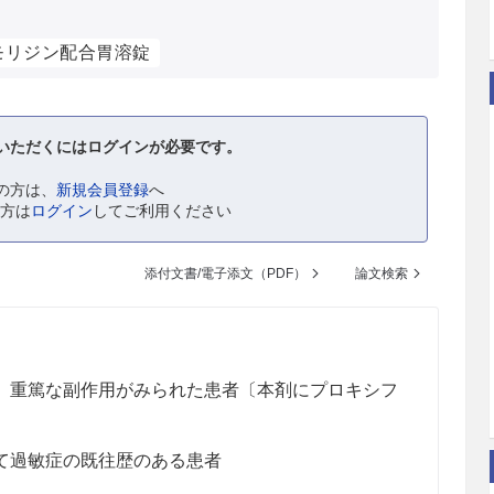
モリジン配合胃溶錠
いただくにはログインが必要です。
の方は、
新規会員登録
へ
の方は
ログイン
してご利用ください
添付文書/電子添文（PDF）
論文検索
、重篤な副作用がみられた患者〔本剤にプロキシフ
て過敏症の既往歴のある患者