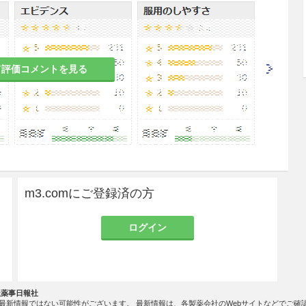
塞症状
慢性気管支炎
て評価コメントを見る
口投与する。
減する。
m3.comにご登録済の方
脈、場合によっては
心停止
を起こすおそれがあるの
ログイン
注意すること。
動能力等の低下が起こることがあるので、本剤投与
険を伴う機械の操作に従事させないよう注意するこ
社薬事日報社
最新情報ではない可能性がございます。 最新情報は、各製薬会社のWebサイトなどでご確