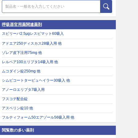
呼吸器官用薬関連薬剤
スピリーバ2.5μgレスピマット60吸入
アドエア250ディスカス28吸入用 他
ゾレア皮下注用75mg 他
レルベア100エリプタ14吸入用 他
ムコダイン錠250mg 他
シムビコートタービュヘイラー30吸入 他
アノーロエリプタ7吸入用
フスコデ配合錠
アスベリン錠10 他
フルティフォーム50エアゾール56吸入用 他
閲覧数の多い薬剤