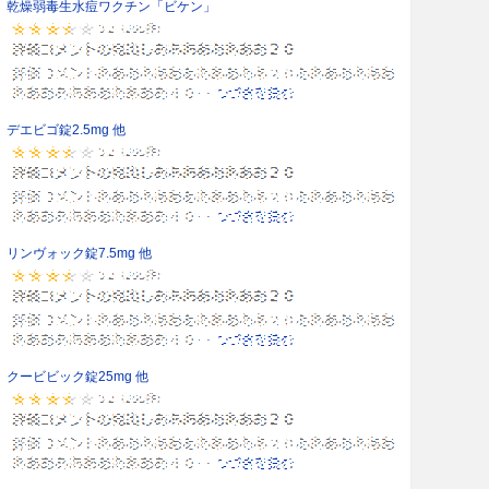
乾燥弱毒生水痘ワクチン「ビケン」
デエビゴ錠2.5mg 他
リンヴォック錠7.5mg 他
クービビック錠25mg 他