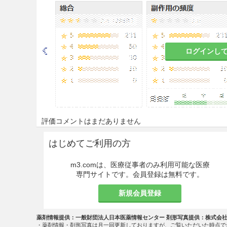
下記疾患に伴う咳嗽及び気道閉
気管支喘息、急性気管支炎、
ログインし
用法・容量
通常成人1回1錠を1日1〜2回経
なお、年齢、症状により適宜増
注意事項
評価コメントはまだありません
重要な基本的注意
はじめてご利用の方
過度に使用を続けた場合、不整
m3.comは、医療従事者のみ利用可能な医療
で、使用が過度にならないよう
専門サイトです。会員登録は無料です。
眠気、注意力・集中力・反射運
新規会員登録
中の患者には自動車の運転等危
と。
薬剤情報提供：一般財団法人日本医薬情報センター 剤形写真提供：株式会
・薬剤情報・剤形写真は月一回更新しておりますが、ご覧いただいた時点で