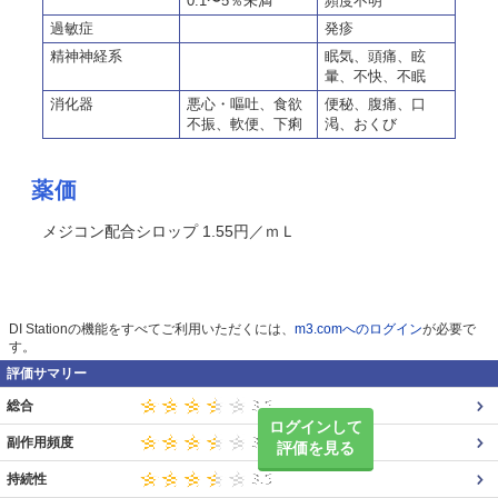
0.1〜5％未満
頻度不明
過敏症
発疹
精神神経系
眠気、頭痛、眩
暈、不快、不眠
消化器
悪心・嘔吐、食欲
便秘、腹痛、口
不振、軟便、下痢
渇、おくび
薬価
メジコン配合シロップ 1.55円／ｍＬ
DI Stationの機能をすべてご利用いただくには、
m3.comへのログイン
が必要で
す。
評価サマリー
総合
ログインして
副作用頻度
評価を見る
持続性