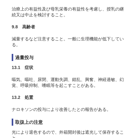
治療上の有益性及び母乳栄養の有益性を考慮し、授乳の継
続又は中止を検討すること。
9.8 高齢者
減量するなど注意すること。一般に生理機能が低下してい
る。
過量投与
13.1 症状
嘔気、嘔吐、尿閉、運動失調、錯乱、興奮、神経過敏、幻
覚、呼吸抑制、嗜眠等を起こすことがある。
13.2 処置
ナロキソンの投与により改善したとの報告がある。
取扱上の注意
光により退色するので、外箱開封後は遮光して保存するこ