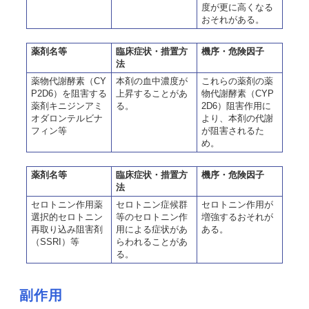
度が更に高くなる
おそれがある。
薬剤名等
臨床症状・措置方
機序・危険因子
法
薬物代謝酵素（CY
本剤の血中濃度が
これらの薬剤の薬
P2D6）を阻害する
上昇することがあ
物代謝酵素（CYP
薬剤キニジンアミ
る。
2D6）阻害作用に
オダロンテルビナ
より、本剤の代謝
フィン等
が阻害されるた
め。
薬剤名等
臨床症状・措置方
機序・危険因子
法
セロトニン作用薬
セロトニン症候群
セロトニン作用が
選択的セロトニン
等のセロトニン作
増強するおそれが
再取り込み阻害剤
用による症状があ
ある。
（SSRI）等
らわれることがあ
る。
副作用