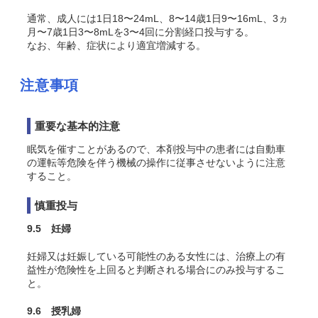
通常、成人には1日18〜24mL、8〜14歳1日9〜16mL、3ヵ
月〜7歳1日3〜8mLを3〜4回に分割経口投与する。
なお、年齢、症状により適宜増減する。
注意事項
重要な基本的注意
眠気を催すことがあるので、本剤投与中の患者には自動車
の運転等危険を伴う機械の操作に従事させないように注意
すること。
慎重投与
9.5 妊婦
妊婦又は妊娠している可能性のある女性には、治療上の有
益性が危険性を上回ると判断される場合にのみ投与するこ
と。
9.6 授乳婦