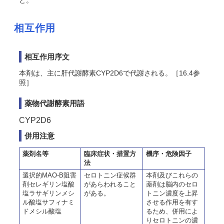
と。
相互作用
相互作用序文
本剤は、主に肝代謝酵素CYP2D6で代謝される。［16.4参
照］
薬物代謝酵素用語
CYP2D6
併用注意
薬剤名等
臨床症状・措置方
機序・危険因子
法
選択的MAO-B阻害
セロトニン症候群
本剤及びこれらの
剤セレギリン塩酸
があらわれること
薬剤は脳内のセロ
塩ラサギリンメシ
がある。
トニン濃度を上昇
ル酸塩サフィナミ
させる作用を有す
ドメシル酸塩
るため、併用によ
りセロトニンの濃