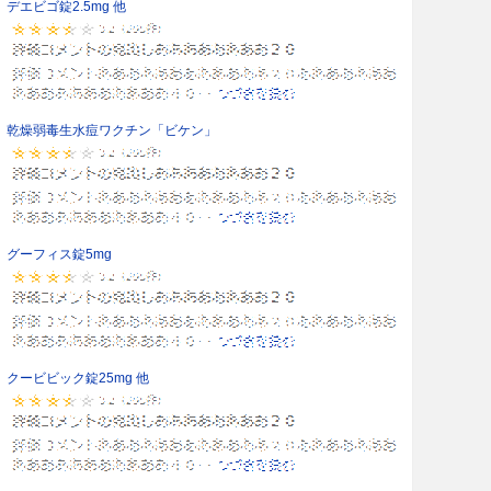
デエビゴ錠2.5mg 他
乾燥弱毒生水痘ワクチン「ビケン」
グーフィス錠5mg
クービビック錠25mg 他