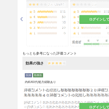
喀痰量の一時的増加を来し神経
相互作用
ログインし
副作用
副作用発現状況の概要
内服剤投与による調査症例1,0
のは23例（2.19％）であった。
もっとも参考になった評価コメント
7％）、腹痛2件（0.19％）、
おいては特に一定の傾向を示す
効果の強さ
重大な副作用及び副作用用語
重大な副作用
内科/60代/処方経験あり
ショック、アナフィラキシー様
ショック、アナフィラキシー様
う痒感等）があらわれることが
ログインし
合には、投与を中止し、適切な