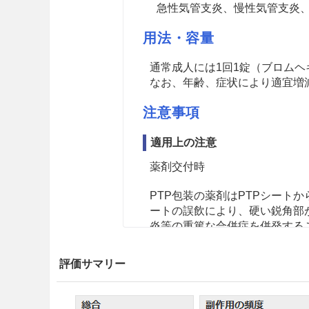
急性気管支炎、慢性気管支炎
用法・容量
通常成人には1回1錠（ブロムヘ
なお、年齢、症状により適宜増
注意事項
適用上の注意
薬剤交付時
PTP包装の薬剤はPTPシート
ートの誤飲により、硬い鋭角部
炎等の重篤な合併症を併発する
その他の注意
評価サマリー
動物実験で大量を長期間にわた
上昇することが報告されている