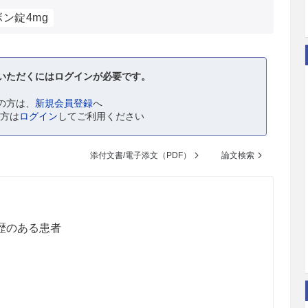
ン錠4mg
いただくにはログインが必要です。
の方は、
新規会員登録
へ
の方は
ログイン
してご利用ください
添付文書/電子添文（PDF）
論文検索
歴のある患者