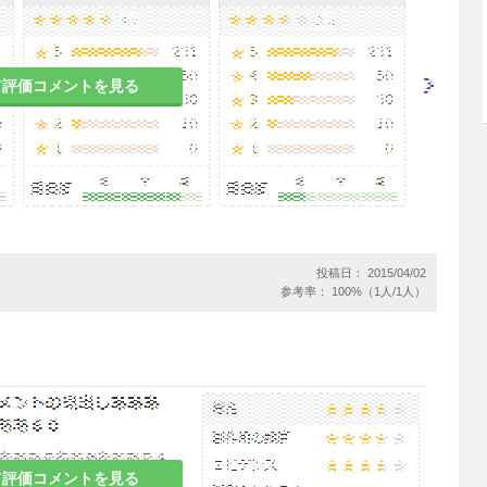
質な患者では不安感を訴えることがある。
て評価コメントを見る
49例（承認時及び再評価結果）中副作用が報告された
主な副作用は食欲不振8件（0.76％）、悪心7件（0.6
頭痛2件（0.19％）等であった。また、臨床検査値に
変動は認められていない。
投稿日： 2015/04/02
参考率： 100%（1人/1人）
症状（いずれも頻度不明）
症状（発疹、血管浮腫、気管支痙攣、呼吸困難、そ
あるので、観察を十分に行い、異常が認められた場
て評価コメントを見る
処置を行うこと。