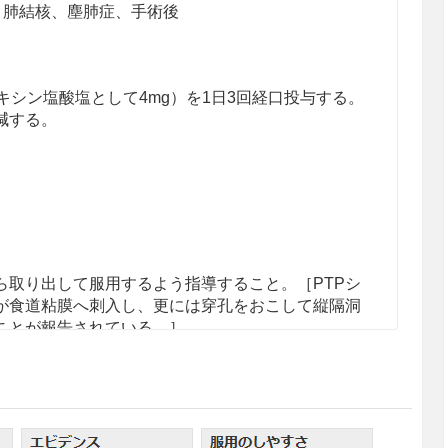
、肺結核、塵肺症、手術後
キシン塩酸塩として4mg）を1日3回経口投与する。
減する。
から取り出して服用するよう指導すること。［PTPシ
が食道粘膜へ刺入し、更には穿孔をおこして縦隔洞
ことが報告されている。］
り連続投与した場合に血清トランスアミナーゼ値の
。