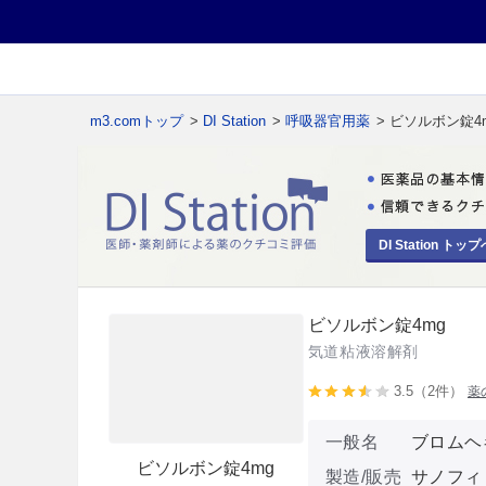
m3.comトップ
>
DI Station
>
呼吸器官用薬
> ビソルボン錠4
DI Station トップ
ビソルボン錠4mg
気道粘液溶解剤
3.5（2件）
薬
一般名
ブロムヘ
ビソルボン錠4mg
製造/販売
サノフィ