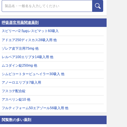
呼吸器官用薬関連薬剤
スピリーバ2.5μgレスピマット60吸入
アドエア250ディスカス28吸入用 他
ゾレア皮下注用75mg 他
レルベア100エリプタ14吸入用 他
ムコダイン錠250mg 他
シムビコートタービュヘイラー30吸入 他
アノーロエリプタ7吸入用
フスコデ配合錠
アスベリン錠10 他
フルティフォーム50エアゾール56吸入用 他
閲覧数の多い薬剤