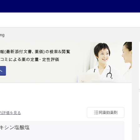
mg
へ
同薬効薬剤
の評価を見る
キシン塩酸塩