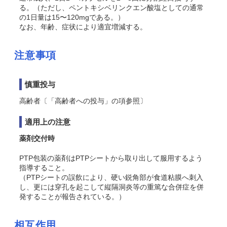
る。（ただし、ペントキシベリンクエン酸塩としての通常
の1日量は15〜120mgである。）
なお、年齢、症状により適宜増減する。
注意事項
慎重投与
高齢者〔「高齢者への投与」の項参照〕
適用上の注意
薬剤交付時
PTP包装の薬剤はPTPシートから取り出して服用するよう
指導すること。
（PTPシートの誤飲により、硬い鋭角部が食道粘膜へ刺入
し、更には穿孔を起こして縦隔洞炎等の重篤な合併症を併
発することが報告されている。）
相互作用