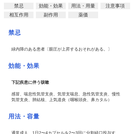
禁忌
効能・効果
用法・用量
注意事項
相互作用
副作用
薬価
禁忌
緑内障のある患者〔眼圧が上昇するおそれがある。〕
効能・効果
下記疾患に伴う咳嗽
感冒、喘息性気管支炎、気管支喘息、急性気管支炎、慢性
気管支炎、肺結核、上気道炎（咽喉頭炎、鼻カタル）
用法・容量
通常成人、1日2〜4カプセルを2〜3回に分割経口投与す