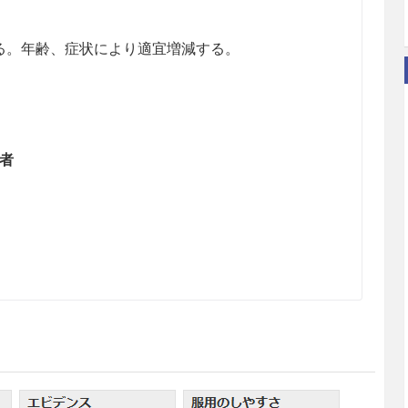
する。年齢、症状により適宜増減する。
患者
のある女性には投与しないことが望ましい。
の有益性を考慮し、授乳の継続又は中止を検討する