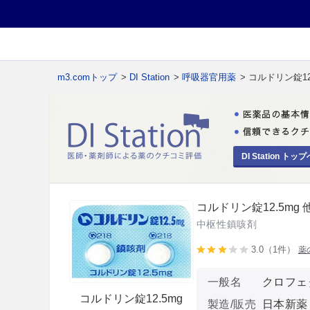
m3.comトップ
>
DI Station
>
呼吸器官用薬
> コルドリン錠12
DI Station トップ
コルドリン錠12.5mg 
中枢性鎮咳剤
3.0（1件）
薬
一般名
クロフェ
コルドリン錠12.5mg
製造/販売
日本新薬