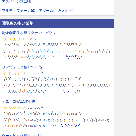
アスベリン錠10 他
フルティフォーム50エアゾール56吸入用 他
閲覧数の多い薬剤
乾燥弱毒生水痘ワクチン「ビケン」
リンヴォック錠7.5mg 他
デエビゴ錠2.5mg 他
クービビック錠25mg 他