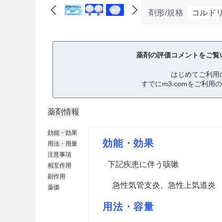
剤形/規格
コルドリ
薬剤の評価コメントをご覧
はじめてご利用
すでにm3.comをご利用
薬剤情報
効能・効果
効能・効果
用法・用量
注意事項
下記疾患に伴う咳嗽
相互作用
副作用
急性気管支炎、急性上気道炎
薬価
用法・容量