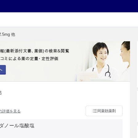
.5mg 他
へ
他
同薬効薬剤
の評価を見る
ダノール塩酸塩