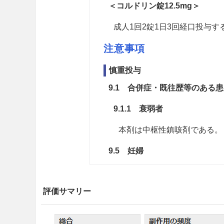
＜コルドリン錠12.5mg＞
成人1回2錠1日3回経口投与
注意事項
慎重投与
9.1 合併症・既往歴等のある
9.1.1 衰弱者
本剤は中枢性鎮咳剤である。
9.5 妊婦
妊婦又は妊娠している可能性
評価サマリー
9.6 授乳婦
治療上の有益性及び母乳栄養