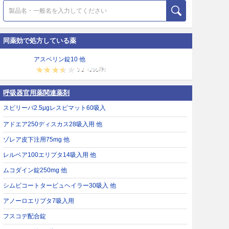
同薬効で処方している薬
アスベリン錠10 他
呼吸器官用薬関連薬剤
スピリーバ2.5μgレスピマット60吸入
アドエア250ディスカス28吸入用 他
ゾレア皮下注用75mg 他
レルベア100エリプタ14吸入用 他
ムコダイン錠250mg 他
シムビコートタービュヘイラー30吸入 他
アノーロエリプタ7吸入用
フスコデ配合錠