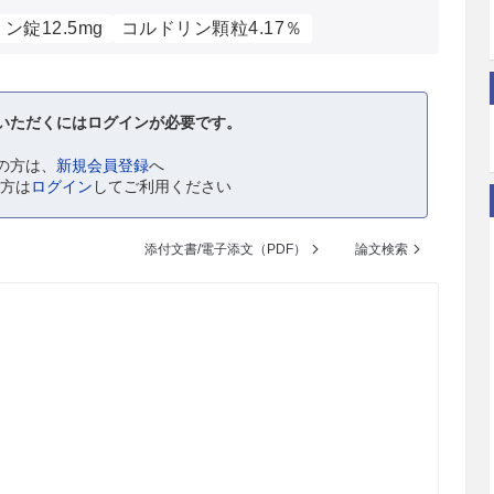
ン錠12.5mg
コルドリン顆粒4.17％
いただくにはログインが必要です。
の方は、
新規会員登録
へ
の方は
ログイン
してご利用ください
添付文書/電子添文（PDF）
論文検索