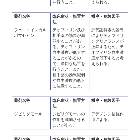
を行うこと。
えられる。
薬剤名等
臨床症状・措置方
機序・危険因子
法
フェニトインカル
テオフィリン及び
肝代謝酵素の誘導
バマゼピン
相手薬の効果が減
によりテオフィリ
弱することがあ
ンクリアランスが
る。テオフィリン
上昇するため、テ
血中濃度が低下す
オフィリン血中濃
ることがあるの
度が低下すると考
で、適切な処置を
えられる。
行うこと。また、
相手薬の効果減弱
や血中濃度の低下
に注意すること。
薬剤名等
臨床症状・措置方
機序・危険因子
法
ジピリダモール
ジピリダモールの
アデノシン拮抗作
作用を減弱させる
用による。
ことがある。
薬剤名等
臨床症状・措置方
機序・危険因子