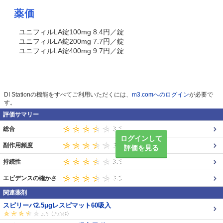
薬価
ユニフィルLA錠100mg 8.4円／錠
ユニフィルLA錠200mg 7.7円／錠
ユニフィルLA錠400mg 9.7円／錠
DI Stationの機能をすべてご利用いただくには、
m3.comへのログイン
が必要で
す。
評価サマリー
総合
ログインして
副作用頻度
評価を見る
持続性
エビデンスの確かさ
関連薬剤
スピリーバ2.5μgレスピマット60吸入