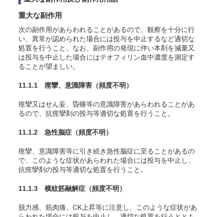
重大な副作用
次の副作用があらわれることがあるので、観察を十分に行
い、異常が認められた場合には投与を中止するなど適切な
処置を行うこと。なお、副作用の発現に伴い本剤を減量又
は投与を中止した場合にはテオフィリン血中濃度を測定す
ることが望ましい。
11.1.1 痙攣、意識障害
（頻度不明）
痙攣又はせん妄、昏睡等の意識障害があらわれることがあ
るので、抗痙攣剤の投与等適切な処置を行うこと。
11.1.2 急性脳症
（頻度不明）
痙攣、意識障害等に引き続き急性脳症に至ることがあるの
で、このような症状があらわれた場合には投与を中止し、
抗痙攣剤の投与等適切な処置を行うこと。
11.1.3 横紋筋融解症
（頻度不明）
脱力感、筋肉痛、CK上昇等に注意し、このような症状があ
らわれた場合には投与を中止し、適切な処置を行うととも