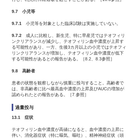
9.7 小児等
9.7.1
小児等を対象とした臨床試験は実施していない。
9.7.2
成人に比較し、新生児、特に早産児ではテオフィリ
ンクリアランスが減少し、テオフィリン血中濃度が上昇す
る可能性があり、一方、生後3カ月以上の小児ではテオフィ
リンクリアランスが増加し、テオフィリン血中濃度が低下
する可能性があるとの報告がある。［8.2、8.3参照］
9.8 高齢者
患者の状態を観察しながら慎重に投与すること。高齢者で
は、非高齢者に比べ最高血中濃度の上昇及びAUCの増加が
認められたとの報告がある。［7.参照］
過量投与
13.1 症状
テオフィリン血中濃度が高値になると、血中濃度の上昇に
伴い、消化器症状（特に嘔気、嘔吐）、精神神経症状（頭