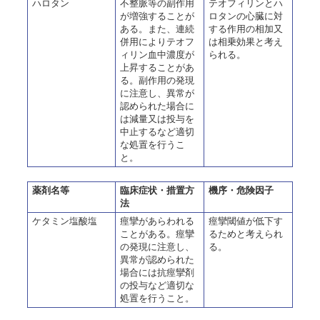
ハロタン
不整脈等の副作用
テオフィリンとハ
が増強することが
ロタンの心臓に対
ある。また、連続
する作用の相加又
併用によりテオフ
は相乗効果と考え
ィリン血中濃度が
られる。
上昇することがあ
る。副作用の発現
に注意し、異常が
認められた場合に
は減量又は投与を
中止するなど適切
な処置を行うこ
と。
薬剤名等
臨床症状・措置方
機序・危険因子
法
ケタミン塩酸塩
痙攣があらわれる
痙攣閾値が低下す
ことがある。痙攣
るためと考えられ
の発現に注意し、
る。
異常が認められた
場合には抗痙攣剤
の投与など適切な
処置を行うこと。