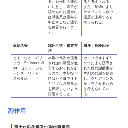
る。副作用の発現
ると考えられる。
に注意し、異常が
また、禁煙により
認められた場合に
テオフィリン血中
は減量又は投与を
濃度が上昇すると
中止するなど適切
考えられる。
な処置を行うこ
と。
薬剤名等
臨床症状・措置方
機序・危険因子
法
セイヨウオトギリ
本剤の代謝が促進
セイヨウオトギリ
ソウ（St.John's W
され血中濃度が低
ソウにより誘導さ
ort、セント・ジョ
下するおそれがあ
れた肝代謝酵素が
ーンズ・ワート）
るので、本剤投与
本剤の代謝を促進
含有食品
時はセイヨウオト
し、クリアランス
ギリソウ含有食品
を上昇させるため
を摂取しないよう
と考えられてい
注意すること。
る。
副作用
重大な副作用及び副作用用語