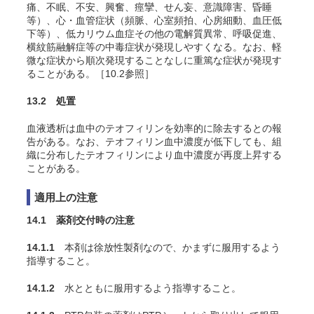
痛、不眠、不安、興奮、痙攣、せん妄、意識障害、昏睡
等）、心・血管症状（頻脈、心室頻拍、心房細動、血圧低
下等）、低カリウム血症その他の電解質異常、呼吸促進、
横紋筋融解症等の中毒症状が発現しやすくなる。なお、軽
微な症状から順次発現することなしに重篤な症状が発現す
ることがある。［10.2参照］
13.2 処置
血液透析は血中のテオフィリンを効率的に除去するとの報
告がある。なお、テオフィリン血中濃度が低下しても、組
織に分布したテオフィリンにより血中濃度が再度上昇する
ことがある。
適用上の注意
14.1 薬剤交付時の注意
14.1.1
本剤は徐放性製剤なので、かまずに服用するよう
指導すること。
14.1.2
水とともに服用するよう指導すること。