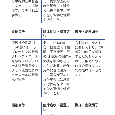
等中枢神経興奮薬
し、異常が認めら
エフェドリン塩酸
れた場合には減量
塩マオウ等［13.1
又は投与を中止す
参照］
るなど適切な処置
を行うこと。
薬剤名等
臨床症状・措置方
機序・危険因子
法
交感神経刺激剤
低カリウム血症、
心刺激作用をとも
（β刺激剤）イソ
心・血管症状（頻
に有しており、β刺
プレナリン塩酸塩
脈、不整脈等）等
激剤の作用を増強
クレンブテロール
のβ刺激剤の副作用
するためと考えら
塩酸塩ツロブテロ
症状を増強させる
れる。低カリウム
ール塩酸塩テルブ
ことがある。副作
血症の増強につい
タリン硫酸塩プロ
用の発現に注意
ての機序は不明で
カテロール塩酸塩
し、異常が認めら
ある。
水和物等
れた場合には減量
又は投与を中止す
るなど適切な処置
を行うこと。
薬剤名等
臨床症状・措置方
機序・危険因子
法