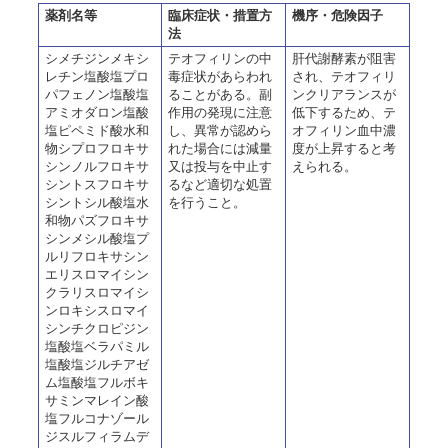
薬剤名等
臨床症状・措置方
機序・危険因子
法
シメチジンメキシ
テオフィリンの中
肝代謝酵素が阻害
レチン塩酸塩プロ
毒症状があらわれ
され、テオフィリ
パフェノン塩酸塩
ることがある。副
ンクリアランスが
アミオダロン塩酸
作用の発現に注意
低下するため、テ
塩ピペミド酸水和
し、異常が認めら
オフィリン血中濃
物シプロフロキサ
れた場合には減量
度が上昇すると考
シンノルフロキサ
又は投与を中止す
えられる。
シントスフロキサ
るなど適切な処置
シントシル酸塩水
を行うこと。
和物パズフロキサ
シンメシル酸塩プ
ルリフロキサシン
エリスロマイシン
クラリスロマイシ
ンロキシスロマイ
シンチクロピジン
塩酸塩ベラパミル
塩酸塩ジルチアゼ
ム塩酸塩フルボキ
サミンマレイン酸
塩フルコナゾール
ジスルフィラムデ