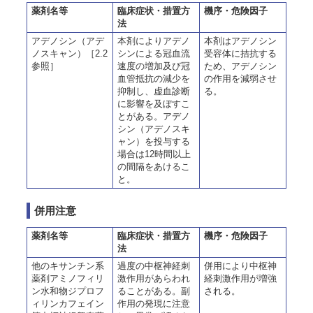
薬剤名等
臨床症状・措置方
機序・危険因子
法
アデノシン（アデ
本剤によりアデノ
本剤はアデノシン
ノスキャン）［2.2
シンによる冠血流
受容体に拮抗する
参照］
速度の増加及び冠
ため、アデノシン
血管抵抗の減少を
の作用を減弱させ
抑制し、虚血診断
る。
に影響を及ぼすこ
とがある。アデノ
シン（アデノスキ
ャン）を投与する
場合は12時間以上
の間隔をあけるこ
と。
併用注意
薬剤名等
臨床症状・措置方
機序・危険因子
法
他のキサンチン系
過度の中枢神経刺
併用により中枢神
薬剤アミノフィリ
激作用があらわれ
経刺激作用が増強
ン水和物ジプロフ
ることがある。副
される。
ィリンカフェイン
作用の発現に注意