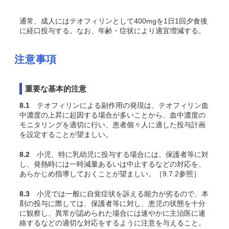
通常、成人にはテオフィリンとして400mgを1日1回夕食後
に経口投与する。なお、年齢・症状により適宜増減する。
注意事項
重要な基本的注意
8.1
テオフィリンによる副作用の発現は、テオフィリン血
中濃度の上昇に起因する場合が多いことから、血中濃度の
モニタリングを適切に行い、患者個々人に適した投与計画
を設定することが望ましい。
8.2
小児、特に乳幼児に投与する場合には、保護者等に対
し、発熱時には一時減量あるいは中止するなどの対応を、
あらかじめ指導しておくことが望ましい。［9.7.2参照］
8.3
小児では一般に自覚症状を訴える能力が劣るので、本
剤の投与に際しては、保護者等に対し、患児の状態を十分
に観察し、異常が認められた場合には速やかに主治医に連
絡するなどの適切な対応をするように注意を与えること。