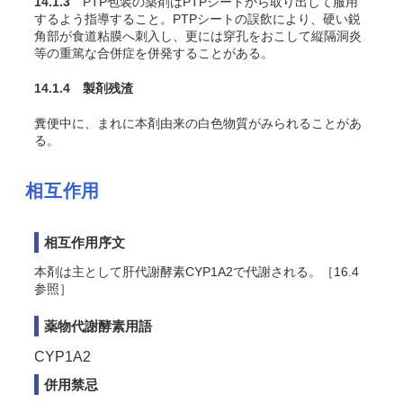
14.1.3
PTP包装の薬剤はPTPシートから取り出して服用
するよう指導すること。PTPシートの誤飲により、硬い鋭
角部が食道粘膜へ刺入し、更には穿孔をおこして縦隔洞炎
等の重篤な合併症を併発することがある。
14.1.4 製剤残渣
糞便中に、まれに本剤由来の白色物質がみられることがあ
る。
相互作用
相互作用序文
本剤は主として肝代謝酵素CYP1A2で代謝される。［16.4
参照］
薬物代謝酵素用語
CYP1A2
併用禁忌