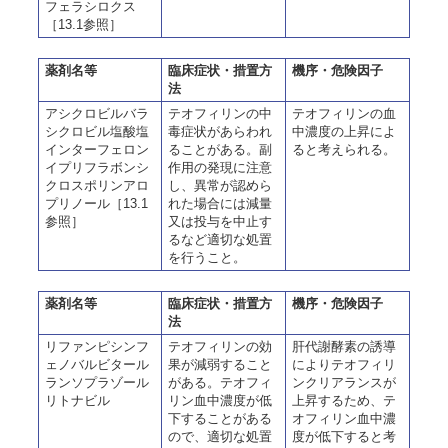
フェラシロクス
［13.1参照］
薬剤名等
臨床症状・措置方
機序・危険因子
法
アシクロビルバラ
テオフィリンの中
テオフィリンの血
シクロビル塩酸塩
毒症状があらわれ
中濃度の上昇によ
インターフェロン
ることがある。副
ると考えられる。
イプリフラボンシ
作用の発現に注意
クロスポリンアロ
し、異常が認めら
プリノール［13.1
れた場合には減量
参照］
又は投与を中止す
るなど適切な処置
を行うこと。
薬剤名等
臨床症状・措置方
機序・危険因子
法
リファンピシンフ
テオフィリンの効
肝代謝酵素の誘導
ェノバルビタール
果が減弱すること
によりテオフィリ
ランソプラゾール
がある。テオフィ
ンクリアランスが
リトナビル
リン血中濃度が低
上昇するため、テ
下することがある
オフィリン血中濃
ので、適切な処置
度が低下すると考