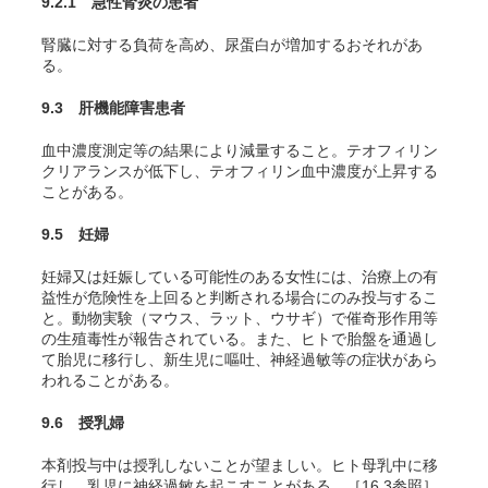
9.2.1 急性腎炎の患者
腎臓に対する負荷を高め、尿蛋白が増加するおそれがあ
る。
9.3 肝機能障害患者
血中濃度測定等の結果により減量すること。テオフィリン
クリアランスが低下し、テオフィリン血中濃度が上昇する
ことがある。
9.5 妊婦
妊婦又は妊娠している可能性のある女性には、治療上の有
益性が危険性を上回ると判断される場合にのみ投与するこ
と。動物実験（マウス、ラット、ウサギ）で催奇形作用等
の生殖毒性が報告されている。また、ヒトで胎盤を通過し
て胎児に移行し、新生児に嘔吐、神経過敏等の症状があら
われることがある。
9.6 授乳婦
本剤投与中は授乳しないことが望ましい。ヒト母乳中に移
行し、乳児に神経過敏を起こすことがある。［16.3参照］