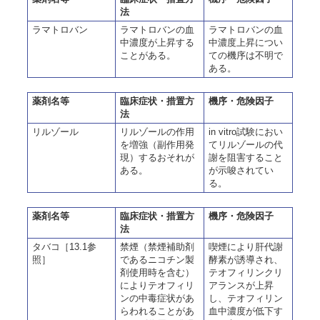
法
ラマトロバン
ラマトロバンの血
ラマトロバンの血
中濃度が上昇する
中濃度上昇につい
ことがある。
ての機序は不明で
ある。
薬剤名等
臨床症状・措置方
機序・危険因子
法
リルゾール
リルゾールの作用
in vitro試験におい
を増強（副作用発
てリルゾールの代
現）するおそれが
謝を阻害すること
ある。
が示唆されてい
る。
薬剤名等
臨床症状・措置方
機序・危険因子
法
タバコ［13.1参
禁煙（禁煙補助剤
喫煙により肝代謝
照］
であるニコチン製
酵素が誘導され、
剤使用時を含む）
テオフィリンクリ
によりテオフィリ
アランスが上昇
ンの中毒症状があ
し、テオフィリン
らわれることがあ
血中濃度が低下す