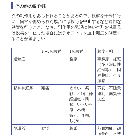
その他の副作用
次の副作用があらわれることがあるので、観察を十分に行
い、異常が認められた場合には投与を中止するなど適切な
処置を行うこと。なお、副作用の発現に伴い本剤を減量又
は投与を中止した場合にはテオフィリン血中濃度を測定す
ることが望ましい。
1〜5％未満
1％未満
頻度不明
過敏症
発疹
蕁麻疹、紅斑
（多形滲出性
紅斑等）、固
定薬疹、そう
痒感
精神神経系
頭痛
めまい、振
不安、不随意
戦、不眠、神
運動、筋緊張
経過敏（興
亢進
奮、いらいら
感、不機
嫌）、耳鳴、
しびれ
循環器
動悸
頻脈
顔面潮紅、顔
面蒼白、不整