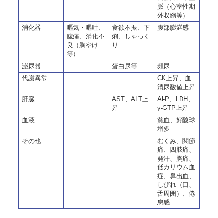
脈（心室性期
外収縮等）
消化器
嘔気・嘔吐、
食欲不振、下
腹部膨満感
腹痛、消化不
痢、しゃっく
良（胸やけ
り
等）
泌尿器
蛋白尿等
頻尿
代謝異常
CK上昇、血
清尿酸値上昇
肝臓
AST、ALT上
Al-P、LDH、
昇
γ-GTP上昇
血液
貧血、好酸球
増多
その他
むくみ、関節
痛、四肢痛、
発汗、胸痛、
低カリウム血
症、鼻出血、
しびれ（口、
舌周囲）、倦
怠感