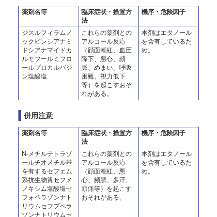
薬剤名等
臨床症状・措置方
機序・危険因子
法
ジスルフィラムノ
これらの薬剤との
本剤はエタノール
ックビンシアナミ
アルコール反応
を含有しているた
ドシアナマイドカ
（顔面潮紅、血圧
め。
ルモフールミフロ
降下、悪心、頻
ールプロカルバジ
脈、めまい、呼吸
ン塩酸塩
困難、視力低下
等）を起こすおそ
れがある。
併用注意
薬剤名等
臨床症状・措置方
機序・危険因子
法
N-メチルテトラゾ
これらの薬剤との
本剤はエタノール
ールチオメチル基
アルコール反応
を含有しているた
を有するセフェム
（顔面潮紅、悪
め。
系抗生物質セフメ
心、頻脈、多汗、
ノキシム塩酸塩セ
頭痛等）を起こす
フォペラゾンナト
おそれがある。
リウムセフブペラ
ゾンナトリウムセ