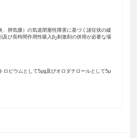
炎、肺気腫）の気道閉塞性障害に基づく諸症状の緩
剤及び長時間作用性吸入β
刺激剤の併用が必要な場
2
トロピウムとして5μg及びオロダテロールとして5μ
を目的としていない。COPDに基づく症状を安定さ
投与する必要がある。ただし、用法・用量どおり正
ない場合には、本剤が適当ではないと考えられるの
すること。