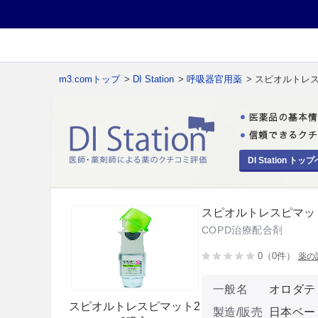
m3.comトップ
>
DI Station
>
呼吸器官用薬
> スピオルトレ
DI Station トップ
スピオルトレスピマッ
COPD治療配合剤
0（0件）
薬の
一般名
オロダテ
スピオルトレスピマット2
製造/販売
日本ベー