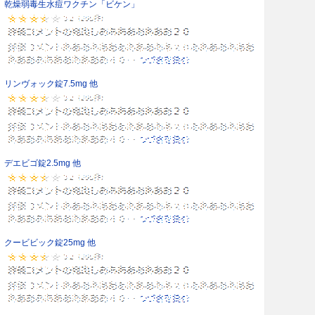
乾燥弱毒生水痘ワクチン「ビケン」
リンヴォック錠7.5mg 他
デエビゴ錠2.5mg 他
クービビック錠25mg 他