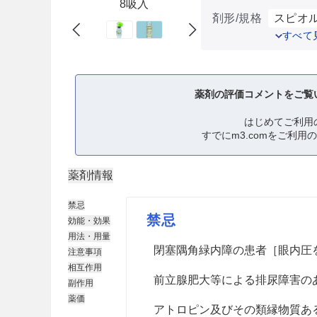
8吸入
剤形/規格
スピオル
すべて
薬剤の評価コメントをご覧
はじめてご利用
すでにm3.comをご利用
薬剤情報
禁忌
禁忌
効能・効果
用法・用量
閉塞隅角緑内障の患者［眼内圧
注意事項
相互作用
前立腺肥大等による排尿障害の
副作用
薬価
アトロピン及びその類縁物質あ