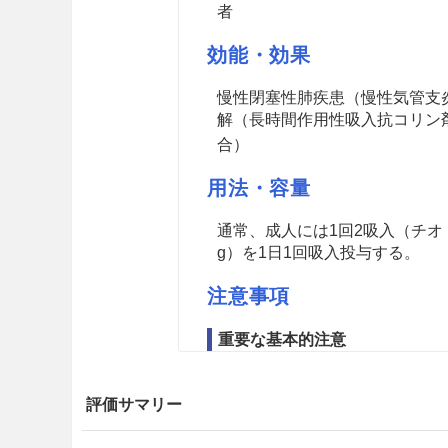
者
効能・効果
慢性閉塞性肺疾患（慢性気管支
解（長時間作用性吸入抗コリン
合）
用法・容量
通常、成人には1回2吸入（チオ
g）を1日1回吸入投与する。
注意事項
重要な基本的注意
本剤はCOPDの急性増悪の治療
せるためには、本剤を継続して
評価サマリー
しく使用しても効果が認められ
で、漫然と投与を継続せず中止