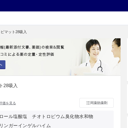
スピマット28吸入
へ
ト28吸入
同薬効薬剤
評価を見る
ロール塩酸塩 チオトロピウム臭化物水和物
リンガーインゲルハイム