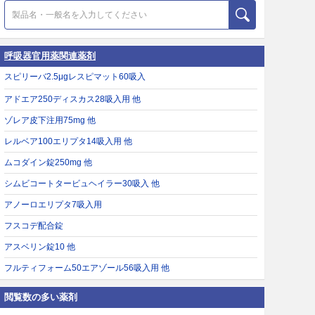
呼吸器官用薬関連薬剤
スピリーバ2.5μgレスピマット60吸入
アドエア250ディスカス28吸入用 他
ゾレア皮下注用75mg 他
レルベア100エリプタ14吸入用 他
ムコダイン錠250mg 他
シムビコートタービュヘイラー30吸入 他
アノーロエリプタ7吸入用
フスコデ配合錠
アスベリン錠10 他
フルティフォーム50エアゾール56吸入用 他
閲覧数の多い薬剤