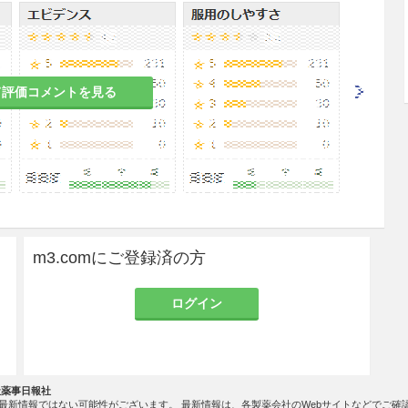
した薬剤ではないため、気管支喘息治療の目的には
喘息を合併した慢性閉塞性肺疾患患者に投与する場
切に行われるよう注意すること。
て評価コメントを見る
ン薬、長時間作用性β
刺激薬又はこれらを含む配合
2
剤の投与中に短時間作用性吸入β
刺激薬を使用する
2
急性呼吸器症状の緩和のみに使用するよう患者に注
注意」の項参照］
血管浮腫を含む）が発現することがあるので、異常
中止し、適切な処置を行うこと。
m3.comにご登録済の方
り気管支痙攣が誘発される可能性があるので、異常
中止し、適切な処置を行うこと。
ログイン
らないように患者に注意を与えること。また、結膜
眼とともに眼痛、眼の不快感、霧視、視覚暈輪ある
閉塞隅角緑内障の徴候の可能性がある。これらの症
速やかに医療機関を受診するように患者に注意を与
社薬事日報社
最新情報ではない可能性がございます。 最新情報は、各製薬会社のWebサイトなどでご確