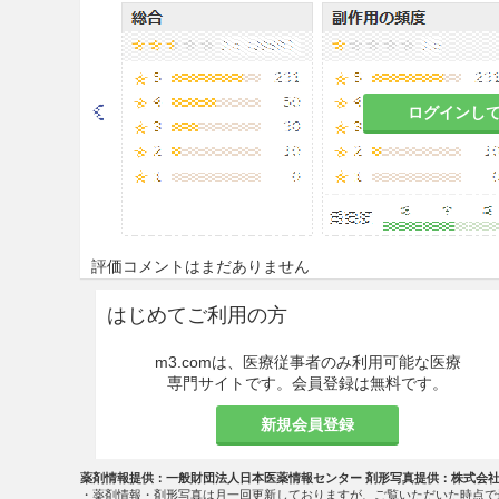
本剤は気管支喘息治療を目的と
使用しないこと。なお、気管支
合には、気管支喘息の治療が適
ログインし
本剤を他の長時間作用性抗コリ
剤と同時に使用しないこと。本
場合は、急性の気管支痙攣等、
意を与えること。［「その他の
本剤の吸入後、即時型過敏症（
評価コメントはまだありません
が認められた場合には、投与を
はじめてご利用の方
吸入薬の場合、薬剤の吸入によ
が認められた場合には、投与を
m3.comは、医療従事者のみ利用可能な医療
専門サイトです。会員登録は無料です。
本剤の投与時に、本剤が眼に入
新規会員登録
の充血及び角膜浮腫に伴う赤色
いは虹輪が発現した場合、急性
状が発現した場合には、可及的
薬剤情報提供：一般財団法人日本医薬情報センター 剤形写真提供：株式会
・薬剤情報・剤形写真は月一回更新しておりますが、ご覧いただいた時点で