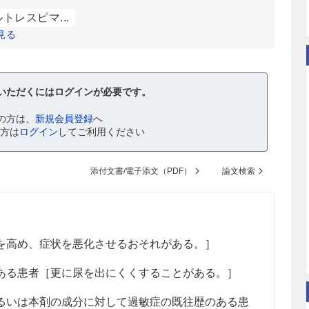
トレスピマ...
見る
いただくにはログインが必要です。
の方は、
新規会員登録
へ
の方は
ログイン
してご利用ください
添付文書/電子添文（PDF）
論文検索
を高め、症状を悪化させるおそれがある。］
ある患者［更に尿を出にくくすることがある。］
るいは本剤の成分に対して過敏症の既往歴のある患