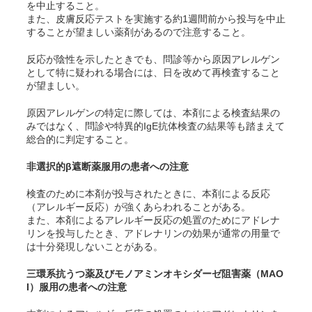
を中止すること。
また、
皮膚
反応
テスト
を実施する約1週間前から投与を中止
することが望ましい薬剤があるので注意すること。
反応が陰性を示したときでも、問診等から原因アレルゲン
として特に疑われる場合には、日を改めて再検査すること
が望ましい。
原因アレルゲンの特定に際しては、本剤による検査結果の
みではなく、問診や特異的IgE抗体検査の結果等も踏まえて
総合的に判定すること。
非選択的β遮断薬服用の患者への注意
検査のために本剤が投与されたときに、本剤による反応
（アレルギー反応）が強くあらわれることがある。
また、本剤によるアレルギー反応の処置のためにアドレナ
リンを投与したとき、アドレナリンの効果が通常の用量で
は十分発現しないことがある。
三環系抗うつ薬及びモノアミンオキシダーゼ阻害薬（MAO
I）服用の患者への注意