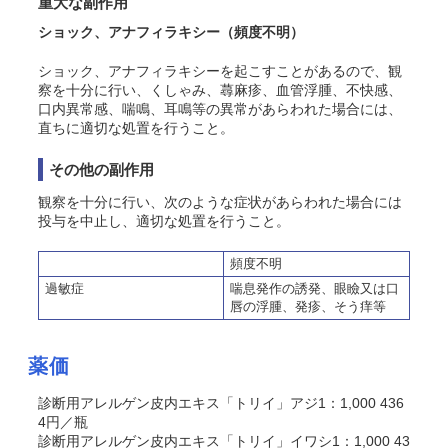
重大な副作用
ショック
、アナフィラキシー
（頻度不明）
ショック
、アナフィラキシー
を起こすことがあるので、観
察を十分に行い、くしゃみ、蕁麻疹、血管浮腫、不快感、
口内異常感、喘鳴、耳鳴等
の異常
があらわれた場合には
、
直ちに
適切な処置を行うこと。
その他の副作用
観察を十分に行い、次のような症状があらわれた場合には
投与を中止し、適切な処置を行うこと。
頻度不明
過敏症
喘息発作の誘発、眼瞼又は口
唇の浮腫、発疹、そう痒等
薬価
診断用アレルゲン皮内エキス「トリイ」アジ1：1,000 436
4円／瓶
診断用アレルゲン皮内エキス「トリイ」イワシ1：1,000 43