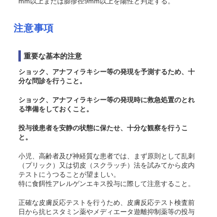
mm以上または膨疹径9mm以上を陽性と判定する。
注意事項
重要な基本的注意
ショック
、アナフィラキシー
等の発現を予測するため、十
分な問診を行うこと。
ショック
、アナフィラキシー等の
発現時に救急処置のとれ
る準備をしておくこと。
投与後患者を安静の状態に保たせ、十分な観察を行うこ
と。
小児、
高齢者
及び神経質な患者では、まず原則として
乱刺
（プリック）又は切皮（スクラッチ）法
を試みてから皮内
テスト
にうつることが望ましい。
特に食餌性アレルゲンエキス投与に際して注意すること。
正確な
皮膚
反応
テスト
を行うため、
皮膚
反応
テスト
検査前
日から抗ヒスタミン薬やメディエータ遊離抑制薬
等
の投与