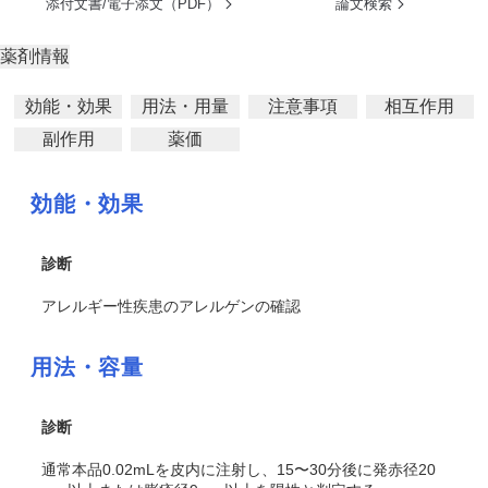
添付文書/電子添文（PDF）
論文検索
薬剤情報
効能・効果
用法・用量
注意事項
相互作用
副作用
薬価
効能・効果
診断
アレルギー性疾患のアレルゲンの確認
用法・容量
診断
通常本品0.02mLを皮内に注射し、15〜30分後に発赤径20