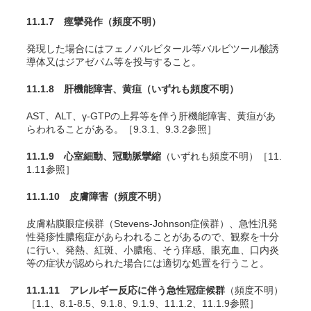
11.1.7 痙攣発作
（頻度不明）
発現した場合にはフェノバルビタール等バルビツール酸誘
導体又はジアゼパム等を投与すること。
11.1.8 肝機能障害、黄疸
（いずれも頻度不明）
AST、ALT、γ-GTPの上昇等を伴う肝機能障害、黄疸があ
らわれることがある。［9.3.1、9.3.2参照］
11.1.9 心室細動、冠動脈攣縮
（いずれも頻度不明）［11.
1.11参照］
11.1.10 皮膚障害
（頻度不明）
皮膚粘膜眼症候群（Stevens-Johnson症候群）、急性汎発
性発疹性膿疱症があらわれることがあるので、観察を十分
に行い、発熱、紅斑、小膿疱、そう痒感、眼充血、口内炎
等の症状が認められた場合には適切な処置を行うこと。
11.1.11 アレルギー反応に伴う急性冠症候群
（頻度不明）
［1.1、8.1-8.5、9.1.8、9.1.9、11.1.2、11.1.9参照］