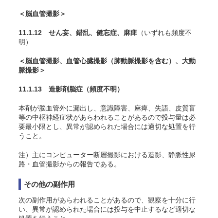
＜脳血管撮影＞
11.1.12 せん妄、錯乱、健忘症、麻痺
（いずれも頻度不
明）
＜脳血管撮影、血管心臓撮影（肺動脈撮影を含む）、大動
脈撮影＞
11.1.13 造影剤脳症
（頻度不明）
本剤が脳血管外に漏出し、意識障害、麻痺、失語、皮質盲
等の中枢神経症状があらわれることがあるので投与量は必
要最小限とし、異常が認められた場合には適切な処置を行
うこと。
注）主にコンピューター断層撮影における造影、静脈性尿
路・血管撮影からの報告である。
その他の副作用
次の副作用があらわれることがあるので、観察を十分に行
い、異常が認められた場合には投与を中止するなど適切な