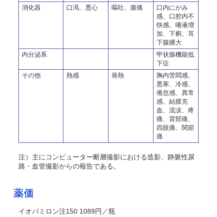
消化器
口渇、悪心
嘔吐、腹痛
口内にがみ
感、口腔内不
快感、唾液増
加、下痢、耳
下腺腫大
内分泌系
甲状腺機能低
下症
その他
熱感
発熱
胸内苦悶感、
悪寒、冷感、
倦怠感、異常
感、結膜充
血、流涙、疼
痛、背部痛、
四肢痛、関節
痛
注）主にコンピューター断層撮影における造影、静脈性尿
路・血管撮影からの報告である。
薬価
イオパミロン注150 1089円／瓶