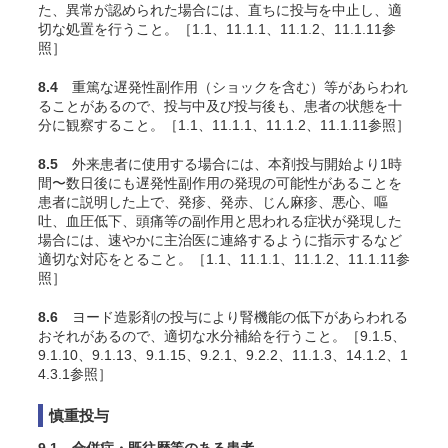
た、異常が認められた場合には、直ちに投与を中止し、適
切な処置を行うこと。［1.1、11.1.1、11.1.2、11.1.11参
照］
8.4
重篤な遅発性副作用（ショックを含む）等があらわれ
ることがあるので、投与中及び投与後も、患者の状態を十
分に観察すること。［1.1、11.1.1、11.1.2、11.1.11参照］
8.5
外来患者に使用する場合には、本剤投与開始より1時
間〜数日後にも遅発性副作用の発現の可能性があることを
患者に説明した上で、発疹、発赤、じん麻疹、悪心、嘔
吐、血圧低下、頭痛等の副作用と思われる症状が発現した
場合には、速やかに主治医に連絡するように指示するなど
適切な対応をとること。［1.1、11.1.1、11.1.2、11.1.11参
照］
8.6
ヨード造影剤の投与により腎機能の低下があらわれる
おそれがあるので、適切な水分補給を行うこと。［9.1.5、
9.1.10、9.1.13、9.1.15、9.2.1、9.2.2、11.1.3、14.1.2、1
4.3.1参照］
慎重投与