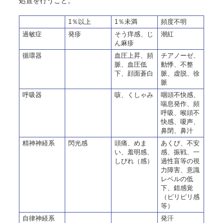
処置を行うこと。
1％以上
1％未満
頻度不明
過敏症
発疹
そう痒感、じ
潮紅
ん麻疹
循環器
血圧上昇、頻
チアノーゼ、
脈、血圧低
動悸、不整
下、顔面蒼白
脈、虚脱、徐
脈
呼吸器
咳、くしゃみ
咽頭不快感、
喘息発作、頻
呼吸、喉頭不
快感、嗄声、
鼻閉、鼻汁
精神神経系
閃光感
頭痛、めま
あくび、不安
い、羞明感、
感、振戦、一
しびれ（感）
過性盲等の視
力障害、意識
レベルの低
下、錯感覚
（ピリピリ感
等）
自律神経系
発汗