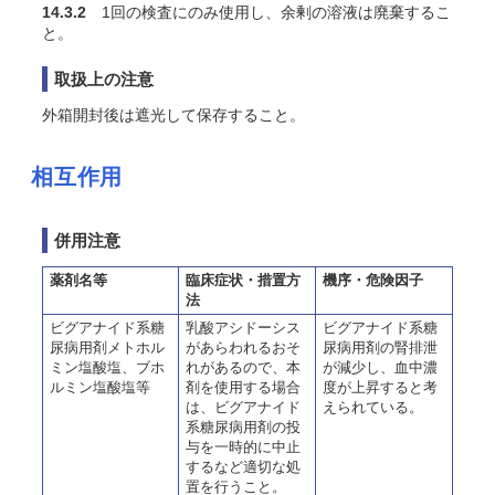
14.3.2
1回の検査にのみ使用し、余剰の溶液は廃棄するこ
と。
取扱上の注意
外箱開封後は遮光して保存すること。
相互作用
併用注意
薬剤名等
臨床症状・措置方
機序・危険因子
法
ビグアナイド系糖
乳酸アシドーシス
ビグアナイド系糖
尿病用剤メトホル
があらわれるおそ
尿病用剤の腎排泄
ミン塩酸塩、ブホ
れがあるので、本
が減少し、血中濃
ルミン塩酸塩等
剤を使用する場合
度が上昇すると考
は、ビグアナイド
えられている。
系糖尿病用剤の投
与を一時的に中止
するなど適切な処
置を行うこと。