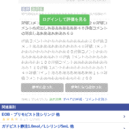
ログインして評価を見る
関連薬剤
EOB・プリモビスト注シリンジ 他
ガドビスト静注1.0mol／Lシリンジ5mL 他