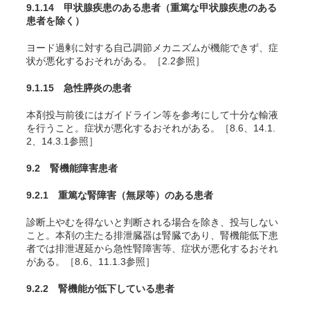
9.1.14 甲状腺疾患のある患者（重篤な甲状腺疾患のある
患者を除く）
ヨード過剰に対する自己調節メカニズムが機能できず、症
状が悪化するおそれがある。［2.2参照］
9.1.15 急性膵炎の患者
本剤投与前後にはガイドライン等を参考にして十分な輸液
を行うこと。症状が悪化するおそれがある。［8.6、14.1.
2、14.3.1参照］
9.2 腎機能障害患者
9.2.1 重篤な腎障害（無尿等）のある患者
診断上やむを得ないと判断される場合を除き、投与しない
こと。本剤の主たる排泄臓器は腎臓であり、腎機能低下患
者では排泄遅延から急性腎障害等、症状が悪化するおそれ
がある。［8.6、11.1.3参照］
9.2.2 腎機能が低下している患者