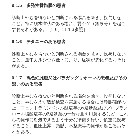
9.1.5 多発性骨髄腫の患者
診断上やむを得ないと判断される場合を除き、投与しない
こと。特に脱水症状のある場合、腎不全（無尿等）を起こ
すおそれがある。［8.6、11.1.3参照］
9.1.6 テタニーのある患者
診断上やむを得ないと判断される場合を除き、投与しない
こと。血中カルシウム低下により、症状が悪化するおそれ
がある。
9.1.7 褐色細胞腫
又はパラガングリオーマ
の患者及びその
疑いのある患者
診断上やむを得ないと判断される場合を除き、投与しない
こと。やむをえず造影検査を実施する場合には静脈確保の
上、フェントラミンメシル酸塩等のα遮断薬及びプロプラノ
ロール塩酸塩等のβ遮断薬の十分な量を用意するなど、これ
らの発作に対処できるよう十分な準備を行い、慎重に投与
すること。血圧上昇、頻脈、不整脈等の発作が起こるおそ
れがある。