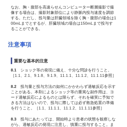
なお、胸・腹部を高速らせんコンピューター断層撮影で撮
像する場合は、撮影対象部位により静脈内投与速度を調節
する。ただし、投与量は肝臓領域を除く胸・腹部の場合は1
00mLまでとするが、肝臓領域の場合は150mLまで投与す
ることができる。
注意事項
重要な基本的注意
8.1
ショック等の発現に備え、十分な問診を行うこと。
［1.1、2.1、9.1.8、9.1.9、11.1.1、11.1.2、11.1.11参照］
8.2
投与量と投与方法の如何にかかわらず過敏反応を示す
ことがある。本剤によるショック等の重篤な副作用は、ヨ
ード過敏反応によるものとは限らず、それを確実に予知で
きる方法はないので、投与に際しては必ず救急処置の準備
を行うこと。［1.1、11.1.1、11.1.2、11.1.11参照］
8.3
投与にあたっては、開始時より患者の状態を観察しな
がら、過敏反応の発現に注意し、慎重に投与すること。ま