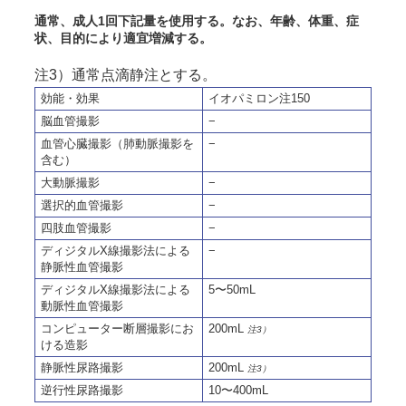
通常、成人1回下記量を使用する。なお、年齢、体重、症
状、目的により適宜増減する。
注3）通常点滴静注とする。
効能・効果
イオパミロン注150
脳血管撮影
−
血管心臓撮影（肺動脈撮影を
−
含む）
大動脈撮影
−
選択的血管撮影
−
四肢血管撮影
−
ディジタルX線撮影法による
−
静脈性血管撮影
ディジタルX線撮影法による
5〜50mL
動脈性血管撮影
コンピューター断層撮影にお
200mL
注3）
ける造影
静脈性尿路撮影
200mL
注3）
逆行性尿路撮影
10〜400mL