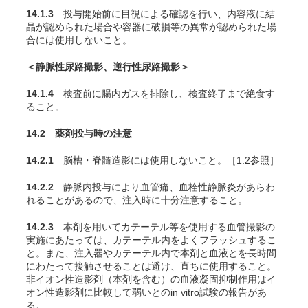
14.1.3
投与開始前に目視による確認を行い、内容液に結
晶が認められた場合や容器に破損等の異常が認められた場
合には使用しないこと。
＜静脈性尿路撮影、逆行性尿路撮影＞
14.1.4
検査前に腸内ガスを排除し、検査終了まで絶食す
ること。
14.2 薬剤投与時の注意
14.2.1
脳槽・脊髄造影には使用しないこと。［1.2参照］
14.2.2
静脈内投与により血管痛、血栓性静脈炎があらわ
れることがあるので、注入時に十分注意すること。
14.2.3
本剤を用いてカテーテル等を使用する血管撮影の
実施にあたっては、カテーテル内をよくフラッシュするこ
と。また、注入器やカテーテル内で本剤と血液とを長時間
にわたって接触させることは避け、直ちに使用すること。
非イオン性造影剤（本剤を含む）の血液凝固抑制作用はイ
オン性造影剤に比較して弱いとの
in vitro
試験の報告があ
る。