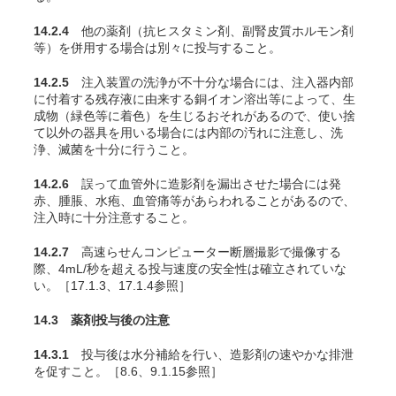
14.2.4
他の薬剤（抗ヒスタミン剤、副腎皮質ホルモン剤
等）を併用する場合は別々に投与すること。
14.2.5
注入装置の洗浄が不十分な場合には、注入器内部
に付着する残存液に由来する銅イオン溶出等によって、生
成物（緑色等に着色）を生じるおそれがあるので、使い捨
て以外の器具を用いる場合には内部の汚れに注意し、洗
浄、滅菌を十分に行うこと。
14.2.6
誤って血管外に造影剤を漏出させた場合には発
赤、腫脹、水疱、血管痛等があらわれることがあるので、
注入時に十分注意すること。
14.2.7
高速らせんコンピューター断層撮影で撮像する
際、4mL/秒を超える投与速度の安全性は確立されていな
い。［17.1.3、17.1.4参照］
14.3 薬剤投与後の注意
14.3.1
投与後は水分補給を行い、造影剤の速やかな排泄
を促すこと。［8.6、9.1.15参照］