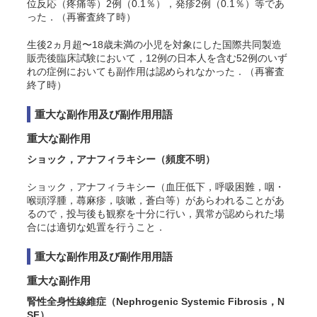
位反応（疼痛等）2例（0.1％），発疹2例（0.1％）等であ
った．（再審査終了時）
生後2ヵ月超〜18歳未満の小児を対象にした国際共同製造
販売後臨床試験において，12例の日本人を含む52例のいず
れの症例においても副作用は認められなかった．（再審査
終了時）
重大な副作用及び副作用用語
重大な副作用
ショック，アナフィラキシー
（頻度不明）
ショック，アナフィラキシー（血圧低下，呼吸困難，咽・
喉頭浮腫，蕁麻疹，咳嗽，蒼白等）があらわれることがあ
るので，投与後も観察を十分に行い，異常が認められた場
合には適切な処置を行うこと．
重大な副作用及び副作用用語
重大な副作用
腎性全身性線維症（Nephrogenic Systemic Fibrosis，N
SF）