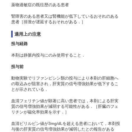
薬物過敏症の既往歴のある患者
腎障害のある患者又は腎機能が低下しているおそれのある
患者［排泄が遅延するおそれがある．］
適用上の注意
投与経路
本剤は静脈内投与にのみ使用すること．
投与前
動物実験でリファンピシン類の投与により本剤の肝細胞へ
の取込みが阻害され，肝実質の信号増強効果が低下するこ
とが示されている．
血清フェリチン値が顕著に高い患者では，本剤による肝実
質の信号増強効果が減弱する可能性がある．［肝臓のフェ
リチンが磁化率効果を示す．］
血清ビリルビン値が3mg/dLを超える患者において，本剤投
与後の肝実質の信号増強効果が減弱したとの報告がある