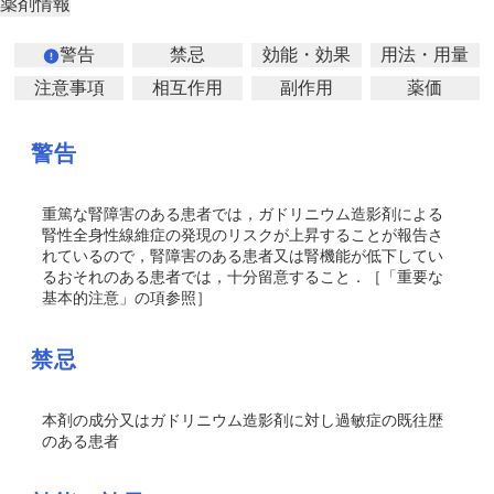
薬剤情報
警告
禁忌
効能・効果
用法・用量
注意事項
相互作用
副作用
薬価
警告
重篤な腎障害のある患者では，ガドリニウム造影剤による
腎性全身性線維症の発現のリスクが上昇することが報告さ
れているので，腎障害のある患者又は腎機能が低下してい
るおそれのある患者では，十分留意すること．［「重要な
基本的注意」の項参照］
禁忌
本剤の成分又はガドリニウム造影剤に対し過敏症の既往歴
のある患者