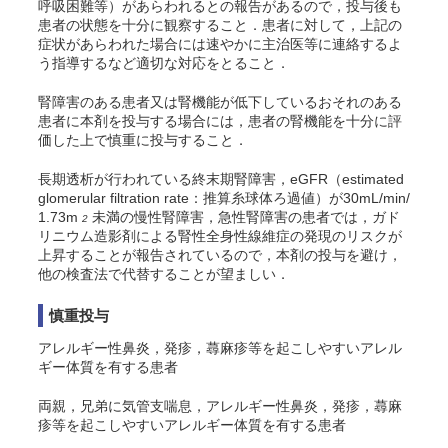
呼吸困難等）があらわれるとの報告があるので，投与後も
患者の状態を十分に観察すること．患者に対して，上記の
症状があらわれた場合には速やかに主治医等に連絡するよ
う指導するなど適切な対応をとること．
腎障害のある患者又は腎機能が低下しているおそれのある
患者に本剤を投与する場合には，患者の腎機能を十分に評
価した上で慎重に投与すること．
長期透析が行われている終末期腎障害，eGFR（estimated
glomerular filtration rate：推算糸球体ろ過値）が30mL/min/
1.73m
未満の慢性腎障害，急性腎障害の患者では，ガド
2
リニウム造影剤による腎性全身性線維症の発現のリスクが
上昇することが報告されているので，本剤の投与を避け，
他の検査法で代替することが望ましい．
慎重投与
アレルギー性鼻炎，発疹，蕁麻疹等を起こしやすいアレル
ギー体質を有する患者
両親，兄弟に気管支喘息，アレルギー性鼻炎，発疹，蕁麻
疹等を起こしやすいアレルギー体質を有する患者