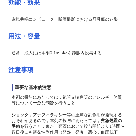
効能・効果
磁気共鳴コンピューター断層撮影における肝腫瘍の造影
用法・容量
通常，成人には本剤0.1mL/kgを静脈内投与する．
注意事項
重要な基本的注意
本剤の投与にあたっては，気管支喘息等のアレルギー体質
等について
十分な問診
を行うこと．
ショック，アナフィラキシー
等の重篤な副作用が発現する
おそれがあるので，本剤の投与にあたっては，
救急処置の
準備
を行うこと．また，類薬において投与開始より1時間〜
数日後にも遅発性副作用（発熱，発疹，悪心，血圧低下，