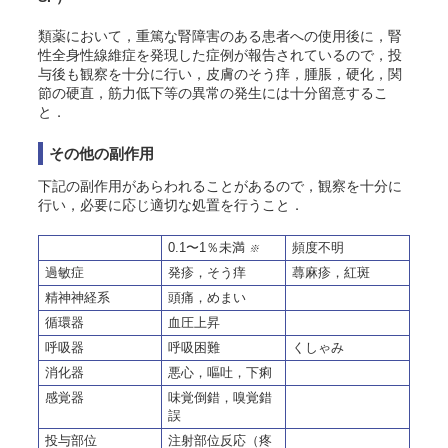
類薬において，重篤な腎障害のある患者への使用後に，腎
性全身性線維症を発現した症例が報告されているので，投
与後も観察を十分に行い，皮膚の
そう
痒，腫脹，硬化，関
節の硬直，筋力低下等の異常の発生には十分留意するこ
と．
その他の副作用
下記の副作用があらわれることがあるので，観察を十分に
行い，必要に応じ適切な処置を行うこと．
0.1〜1％未満
頻度不明
※
過敏症
発疹，
そう
痒
蕁麻疹，紅斑
精神神経系
頭痛，めまい
循環器
血圧上昇
呼吸器
呼吸困難
くしゃみ
消化器
悪心，嘔吐，下痢
感覚器
味覚倒錯，嗅覚錯
誤
投与部位
注射部位反応（疼