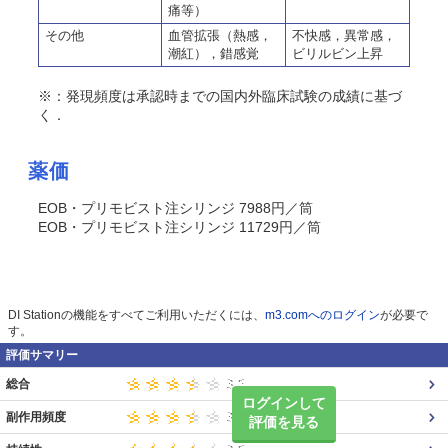
痛等）
その他
血管拡張（熱感，
不快感，異常感，
潮紅），錯感覚
ビリルビン上昇
※：発現頻度は承認時までの国内外臨床試験の成績に基づ
く．
薬価
EOB・プリモビスト注シリンジ 7988円／筒
EOB・プリモビスト注シリンジ 11729円／筒
DI Stationの機能をすべてご利用いただくには、
m3.comへのログイン
が必要で
す。
評価サマリー
総合
ログインして
副作用頻度
評価を見る