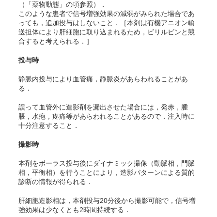
（「薬物動態」の項参照）．
このような患者で信号増強効果の減弱がみられた場合であ
っても，追加投与はしないこと．［本剤は有機アニオン輸
送担体により肝細胞に取り込まれるため，ビリルビンと競
合すると考えられる．］
投与時
静脈内投与により血管痛，静脈炎があらわれることがあ
る．
誤って血管外に造影剤を漏出させた場合には，発赤，腫
脹，水疱，疼痛等があらわれることがあるので，注入時に
十分注意すること．
撮影時
本剤をボーラス投与後にダイナミック撮像（動脈相，門脈
相，平衡相）を行うことにより，造影パターンによる質的
診断の情報が得られる．
肝細胞造影相は，本剤投与20分後から撮影可能で，信号増
強効果は少なくとも2時間持続する．