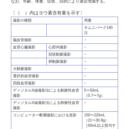
なお、年齢、体重、症状、目的により適宜増減する。
〔（ ）内はヨウ素含有量を示す〕
撮影の種類
用量
オムニパーク140
注
脳血管撮影
−
血管心臓撮影
心腔内撮影
−
冠状動脈撮影
−
肺動脈撮影
−
大動脈撮影
−
選択的血管撮影
−
四肢血管撮影
−
ディジタルX線撮影法による動脈性血管
5〜50mL
撮影
（0.7〜7g）
ディジタルX線撮影法による静脈性血管
−
撮影
コンピューター断層撮影における造影
150〜220mL
（21〜30.8g）
［50mL以上投与す