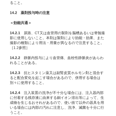
ること。
14.2 薬剤投与時の注意
＜効能共通＞
14.2.1
尿路、CT又は血管用の製剤を脳槽あるいは脊髄撮
影に使用しないこと。本剤は製剤により効能・効果、また
撮影の種類により用法・用量が異なるので注意すること。
［1.2参照］
14.2.2
静脈内投与により血管痛、血栓性静脈炎があらわ
れることがある。
14.2.3
抗ヒスタミン薬又は副腎皮質ホルモン剤と混合す
ると配合変化を起こす場合があるので、併用する場合は
別々に使用すること。
14.2.4
注入装置の洗浄が不十分な場合には、注入器内部
に付着する残存液に由来する銅イオン溶出等によって、生
成物を生じるおそれがあるので、使い捨て以外の器具を用
いる場合には内部の汚れに注意し、洗浄、滅菌を十分に行
うこと。