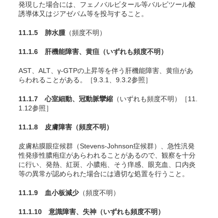
発現した場合には、フェノバルビタール等バルビツール酸
誘導体又はジアゼパム等を投与すること。
11.1.5 肺水腫
（頻度不明）
11.1.6 肝機能障害、黄疸
（いずれも頻度不明）
AST、ALT、γ-GTPの上昇等を伴う肝機能障害、黄疸があ
らわれることがある。［9.3.1、9.3.2参照］
11.1.7 心室細動、冠動脈攣縮
（いずれも頻度不明）［11.
1.12参照］
11.1.8 皮膚障害
（頻度不明）
皮膚粘膜眼症候群（Stevens-Johnson症候群）、急性汎発
性発疹性膿疱症があらわれることがあるので、観察を十分
に行い、発熱、紅斑、小膿疱、そう痒感、眼充血、口内炎
等の異常が認められた場合には適切な処置を行うこと。
11.1.9 血小板減少
（頻度不明）
11.1.10 意識障害、失神
（いずれも頻度不明）