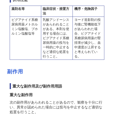
薬剤名等
臨床症状・措置方
機序・危険因子
法
ビグアナイド系糖
乳酸アシドーシス
ヨード造影剤の投
尿病用薬メトホル
があらわれること
与後に腎機能低下
ミン塩酸塩、ブホ
がある。本剤を使
があらわれた場
ルミン塩酸塩等
用する場合には、
合、ビグアナイド
ビグアナイド系糖
系糖尿病用薬の腎
尿病用薬の投与を
排泄が減少し、血
一時的に中止する
中濃度が上昇する
など適切な処置を
と考えられてい
行うこと。
る。
副作用
重大な副作用及び副作用用語
重大な副作用
次の副作用があらわれることがあるので、観察を十分に行
い、異常が認められた場合には投与を中止するなど適切な
処置を行うこと。