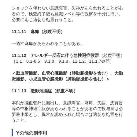
ショックを伴わない意識障害、失神があらわれることがあ
るので、検査終了後も意識レベル等の観察を十分に行い、
必要に応じ適切な処置行うこと。
11.1.11 麻痺
（頻度不明）
一過性麻痺があらわれることがある。
11.1.12 アレルギー反応に伴う急性冠症候群
（頻度不明）
［1.1、8.1-8.5、9.1.8、9.1.9、11.1.2、11.1.7参照］
＜脳血管撮影、血管心臓撮影（肺動脈撮影を含む）、大動
脈撮影、小児血管心臓撮影（肺動脈撮影を含む）＞
11.1.13 造影剤脳症
（頻度不明）
本剤が脳血管外に漏出し、意識障害、麻痺、失語、皮質盲
等の中枢神経症状があらわれることがあるので投与量は必
要最小限とし、異常が認められた場合には適切な処置を行
うこと。
その他の副作用