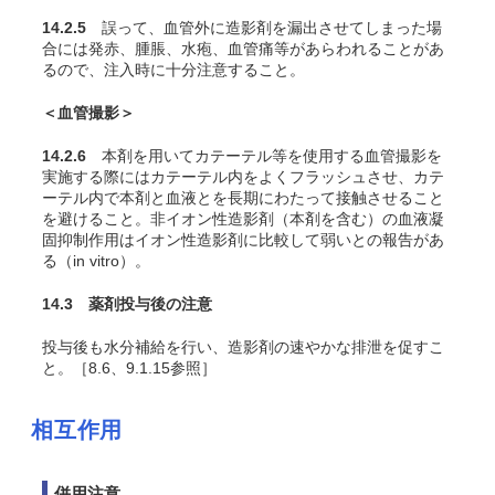
14.2.5
誤って、血管外に造影剤を漏出させてしまった場
合には発赤、腫脹、水疱、血管痛等があらわれることがあ
るので、注入時に十分注意すること。
＜血管撮影＞
14.2.6
本剤を用いてカテーテル等を使用する血管撮影を
実施する際にはカテーテル内をよくフラッシュさせ、カテ
ーテル内で本剤と血液とを長期にわたって接触させること
を避けること。非イオン性造影剤（本剤を含む）の血液凝
固抑制作用はイオン性造影剤に比較して弱いとの報告があ
る（
in vitro
）。
14.3 薬剤投与後の注意
投与後も水分補給を行い、造影剤の速やかな排泄を促すこ
と。［8.6、9.1.15参照］
相互作用
併用注意