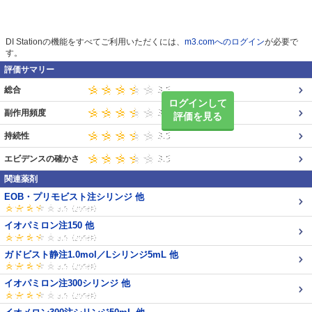
DI Stationの機能をすべてご利用いただくには、
m3.comへのログイン
が必要で
す。
評価サマリー
総合
ログインして
副作用頻度
評価を見る
持続性
エビデンスの確かさ
関連薬剤
EOB・プリモビスト注シリンジ 他
イオパミロン注150 他
ガドビスト静注1.0mol／Lシリンジ5mL 他
イオパミロン注300シリンジ 他