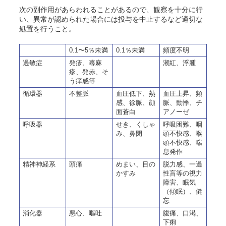
次の副作用があらわれることがあるので、観察を十分に行
い、異常が認められた場合には投与を中止するなど適切な
処置を行うこと。
0.1〜5％未満
0.1％未満
頻度不明
過敏症
発疹、蕁麻
潮紅、浮腫
疹、発赤、そ
う痒感等
循環器
不整脈
血圧低下、熱
血圧上昇、頻
感、徐脈、顔
脈、動悸、チ
面蒼白
アノーゼ
呼吸器
せき、くしゃ
呼吸困難、咽
み、鼻閉
頭不快感、喉
頭不快感、喘
息発作
精神神経系
頭痛
めまい、目の
脱力感、一過
かすみ
性盲等の視力
障害、眠気
（傾眠）、健
忘
消化器
悪心、嘔吐
腹痛、口渇、
下痢