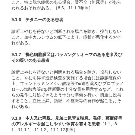
こと。特に脱水症状のある場合、腎不全（無尿等）があら
われるおそれがある。［8.6、11.1.3参照］
9.1.6 テタニーのある患者
診断上やむを得ないと判断される場合を除き、投与しない
こと。血中カルシウムの低下により、症状が悪化するおそ
れがある。
9.1.7 褐色細胞腫
又はパラガングリオーマ
のある患者及び
その疑いのある患者
診断上やむを得ないと判断される場合を除き、投与しない
こと。やむを得ず造影検査を実施する場合には静脈確保の
上、フェントラミンメシル酸塩等のα遮断薬及びプロプラノ
ロール塩酸塩等のβ遮断薬の十分な量を用意するなど、これ
らの発作に対処できるよう十分な準備を行い、慎重に投与
すること。血圧上昇、頻脈、不整脈等の発作が起こるおそ
れがある。
9.1.8 本人又は両親、兄弟に気管支喘息、発疹、蕁麻疹等
のアレルギーを起こしやすい体質を有する患者
［1.1、8.
1、11.1.1、11.1.2、11.1.12参照］