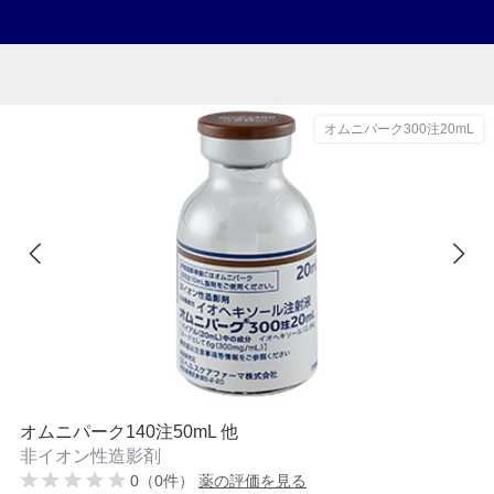
オムニパーク300注20mL
オムニパーク140注50mL 他
非イオン性造影剤
0（0件）
薬の評価を見る