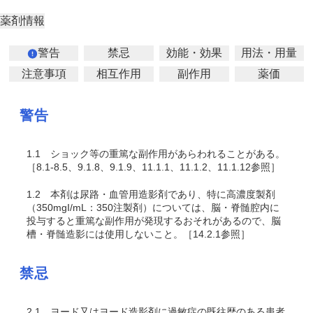
薬剤情報
警告
禁忌
効能・効果
用法・用量
注意事項
相互作用
副作用
薬価
警告
1.1
ショック等の重篤な副作用があらわれることがある。
［8.1-8.5、9.1.8、9.1.9、11.1.1、11.1.2、11.1.12参照］
1.2
本剤は尿路・血管用造影剤であり、特に高濃度製剤
（350mgI/mL：350注製剤）については、脳・脊髄腔内に
投与すると重篤な副作用が発現するおそれがあるので、脳
槽・脊髄造影には使用しないこと。［14.2.1参照］
禁忌
2.1
ヨード又はヨード造影剤に過敏症の既往歴のある患者