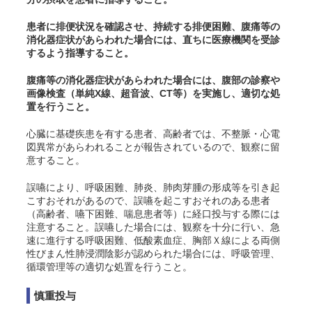
患者に排便状況を確認させ、持続する排便困難、腹痛等の
消化器症状があらわれた場合には、直ちに医療機関を受診
するよう指導すること。
腹痛等の消化器症状があらわれた場合には、腹部の診察や
画像検査（単純X線、超音波、CT等）を実施し、適切な処
置を行うこと。
心臓に基礎疾患を有する患者、高齢者では、不整脈・心電
図異常があらわれることが報告されているので、観察に留
意すること。
誤嚥により、呼吸困難、肺炎、肺肉芽腫の形成等を引き起
こすおそれがあるので、誤嚥を起こすおそれのある患者
（高齢者、嚥下困難、喘息患者等）に経口投与する際には
注意すること。誤嚥した場合には、観察を十分に行い、急
速に進行する呼吸困難、低酸素血症、胸部Ｘ線による両側
性びまん性肺浸潤陰影が認められた場合には、呼吸管理、
循環管理等の適切な処置を行うこと。
慎重投与