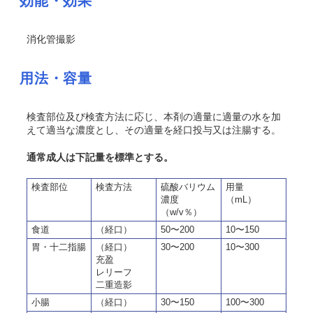
効能・効果
消化管撮影
用法・容量
検査部位及び検査方法に応じ、本剤の適量に適量の水を加
えて適当な濃度とし、その適量を経口投与又は注腸する。
通常成人は下記量を標準とする。
検査部位
検査方法
硫酸バリウム
用量
濃度
（mL）
（w/v％）
食道
（経口）
50〜200
10〜150
胃・十二指腸
（経口）
30〜200
10〜300
充盈
レリーフ
二重造影
小腸
（経口）
30〜150
100〜300