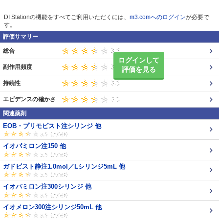
DI Stationの機能をすべてご利用いただくには、
m3.comへのログイン
が必要で
す。
評価サマリー
総合
ログインして
副作用頻度
評価を見る
持続性
エビデンスの確かさ
関連薬剤
EOB・プリモビスト注シリンジ 他
イオパミロン注150 他
ガドビスト静注1.0mol／Lシリンジ5mL 他
イオパミロン注300シリンジ 他
イオメロン300注シリンジ50mL 他