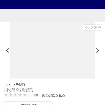
ウムブラMD
ウムブラMD
消化管X線造影剤
0（0件）
薬の評価を見る