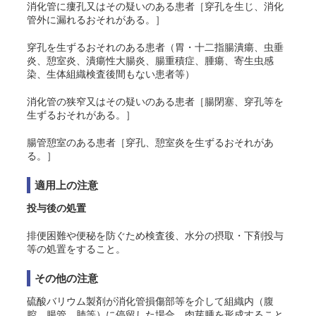
消化管に瘻孔又はその疑いのある患者［穿孔を生じ、消化
管外に漏れるおそれがある。］
穿孔を生ずるおそれのある患者（胃・十二指腸潰瘍、虫垂
炎、憩室炎、潰瘍性大腸炎、腸重積症、腫瘍、寄生虫感
染、生体組織検査後間もない患者等）
消化管の狭窄又はその疑いのある患者［腸閉塞、穿孔等を
生ずるおそれがある。］
腸管憩室のある患者［穿孔
、憩室炎
を生ずるおそれがあ
る。］
適用上の注意
投与後の処置
排便困難や便秘を防ぐため検査後、水分の摂取・下剤投与
等の処置をすること。
その他の注意
硫酸バリウム製剤が消化管損傷部等を介して組織内（腹
腔、腸管、肺等）に停留した場合、肉芽腫を形成すること