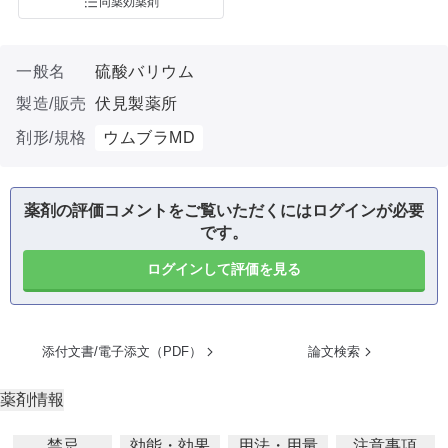
同薬効薬剤
一般名
硫酸バリウム
製造/販売
伏見製薬所
剤形/規格
ウムブラMD
薬剤の評価コメントをご覧いただくにはログインが必要
です。
ログインして評価を見る
添付文書/電子添文（PDF）
論文検索
薬剤情報
禁忌
効能・効果
用法・用量
注意事項