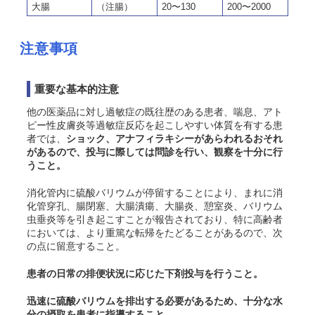
大腸
（注腸）
20〜130
200〜2000
注意事項
重要な基本的注意
他の医薬品に対し過敏症の既往歴のある患者、喘息、アト
ピー性皮膚炎等過敏症反応を起こしやすい体質を有する患
者では、
ショック、
アナフィラキシー
があらわれるおそれ
があるので、投与に際しては問診を行い、観察を十分に行
うこと。
消化管内に硫酸バリウムが停留することにより、まれに消
化管穿孔、腸閉塞、
大腸潰瘍、大腸炎、憩室炎、
バリウム
虫垂炎等を引き起こすことが報告されており、特に高齢者
においては、より重篤な転帰をたどることがあるので、次
の点に留意すること。
患者の日常の排便状況に応じた下剤投与を行うこと。
迅速に硫酸バリウムを排出する必要があるため、十分な水
分の摂取を患者に指導すること。