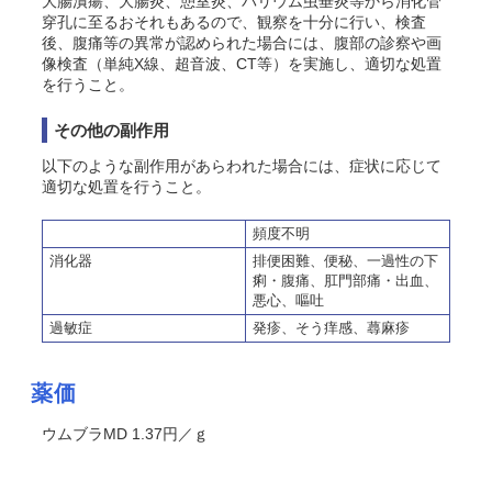
大腸潰瘍、大腸炎、憩室炎、バリウム虫垂炎等から消化管
穿孔に至るおそれもある
ので、観察を十分に行い、検査
後、腹痛等の異常が認められた場合には、腹部の診察や画
像検査（単純X線、超音波、CT等）を実施し、適切な処置
を行うこと。
その他の副作用
以下のような副作用があらわれた場合には、症状に応じて
適切な処置を行うこと。
頻度不明
消化器
排便困難、便秘、一過性の下
痢・腹痛、肛門部痛・出血、
悪心、嘔吐
過敏症
発疹、そう痒感、蕁麻疹
薬価
ウムブラMD 1.37円／ｇ