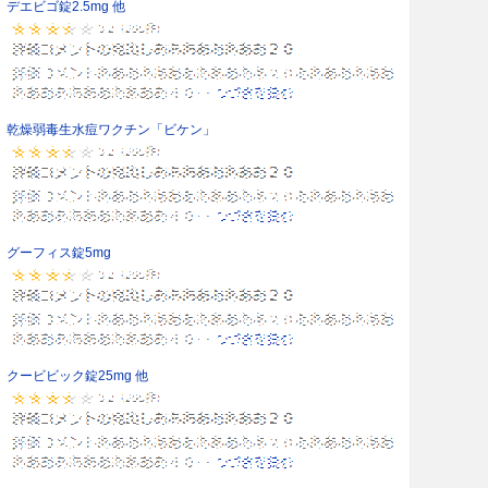
デエビゴ錠2.5mg 他
乾燥弱毒生水痘ワクチン「ビケン」
グーフィス錠5mg
クービビック錠25mg 他