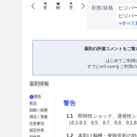
剤形/規格
ビジパーク
ビジパーク
すべて
薬剤の評価コメントをご覧
はじめてご利用
すでにm3.comをご利用
薬剤情報
警告
警告
禁忌
効能・効果
1.1
即時性ショック、遅発性シ
用法・用量
［8.1-8.3、8.5、8.7、8.8、9.1.8
注意事項
相互作用
1.2
本剤は脳槽・脊髄造影の効
副作用