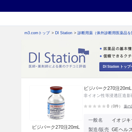
m3.comトップ
>
DI Station
>
診断用薬（体外診断用医薬品を
DI Station トップ
ビジパーク270注20mL
非イオン性等浸透圧造影
0（0件）
薬の
一般名
イオジキ
ビジパーク270注20mL
製造/販売
GEヘル