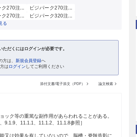
270注...
ビジパーク270注...
270注...
ビジパーク320注...
見る
いただくにはログインが必要です。
の方は、
新規会員登録
へ
の方は
ログイン
してご利用ください
添付文書/電子添文（PDF）
論文検索
ョック等の重篤な副作用があらわれることがある。
、9.1.9、11.1.1、11.1.2
、11.1.8
参照］
能又は効果を有していないので、脳槽・脊髄造影に