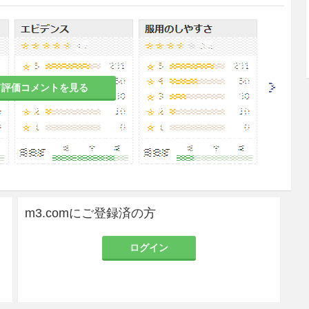
使用する。なお、非血管内への注入に際しては、年
適宜増減する。
投与量は、270mgI/mL製剤は180mLまでとす
て評価コメントを見る
量を示す］
使用量を示す。
用量
ビジパーク270注
4〜15mL（1.08〜4.05g）
8〜80mL（2.16〜21.6g）
m3.comにご登録済の方
20〜200mL（5.4〜54g）
（原液を生理食塩水で2倍希釈し用いる
ログイン
ことも可能とする。）
3〜40mL
（0.81〜10.8g）
注）