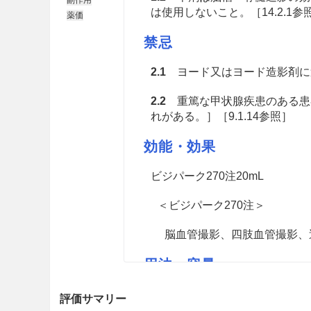
は使用しないこと。［14.2.1参
薬価
禁忌
2.1
ヨード又はヨード造影剤に過
2.2
重篤な甲状腺疾患のある患
れがある。］［9.1.14参照］
効能・効果
ビジパーク270注20mL
＜ビジパーク270注＞
脳血管撮影、四肢血管撮影、
用法・容量
ビジパーク270注20mL
評価サマリー