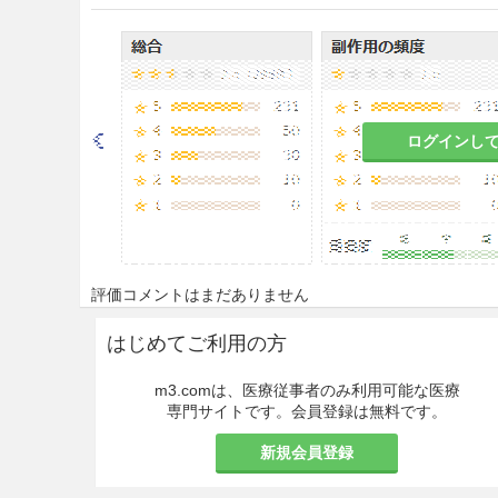
＜ビジパーク270注＞
通常、成人1回、下記の量を
齢、体重、症状、目的により
また、血管内に投与する場合の総
る。
ログインし
［（ ）内はヨウ素含有
注）1回の検査における総
撮影の種類
評価コメントはまだありません
脳血管撮影
四肢血管撮影
はじめてご利用の方
逆行性尿路撮影
m3.comは、医療従事者のみ利用可能な医療
専門サイトです。会員登録は無料です。
内視鏡的逆行性膵胆管撮影
新規会員登録
注意事項