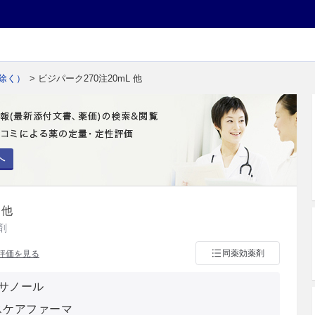
除く）
> ビジパーク270注20mL 他
へ
 他
剤
同薬効薬剤
評価を見る
サノール
スケアファーマ