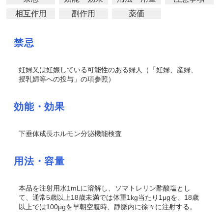
相互作用
副作用
薬価
禁忌
妊婦又は妊娠している可能性のある婦人（「妊婦、産婦、
授乳婦等への投与」の項参照）
効能・効果
下垂体成長ホルモン分泌機能検査
用法・容量
本品を注射用水1mLに溶解し、ソマトレリン酢酸塩とし
て、通常5歳以上18歳未満では体重1kg当たり1μgを、18歳
以上では100μgを早朝空腹時、静脈内に徐々に注射する。