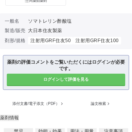
同薬効薬剤
一般名
ソマトレリン酢酸塩
製造/販売
大日本住友製薬
剤形/規格
注射用GRF住友50
注射用GRF住友100
薬剤の評価コメントをご覧いただくにはログインが必要
です。
ログインして評価を見る
添付文書/電子添文（PDF）
論文検索
薬剤情報
禁忌
効能・効果
用法・用量
注意事項