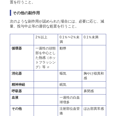
置を行うこと。
その他の副作用
次のような副作用が認められた場合には、必要に応じ、減
量、投与中止等の適切な処置を行うこと。
2％以上
0.1％〜2％未
0.1％未満
満
循環器
一過性の頭頸
動悸
部を中心とし
た熱感（ホッ
トフラッシン
グ）等
※
消化器
嘔気
胸やけ様異和
感
精神神経
眠気
呼吸器
鼻閉感
血液
一過性の白血
球増多
その他
注射部位血管
ほお
部異常感
痛