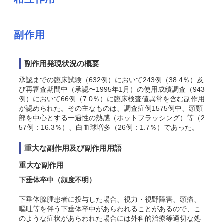
副作用
副作用発現状況の概要
承認までの臨床試験（632例）において243例（38.4％）及
び再審査期間中（承認〜1995年1月）の使用成績調査（943
例）において66例（7.0％）に臨床検査値異常を含む副作用
が認められた。その主なものは、調査症例1575例中、頭頸
部を中心とする一過性の熱感（ホットフラッシング）等（2
57例：16.3％）、白血球増多（26例：1.7％）であった。
重大な副作用及び副作用用語
重大な副作用
下垂体卒中
（頻度不明）
下垂体腺腫患者に投与した場合、視力・視野障害、頭痛、
嘔吐等を伴う下垂体卒中があらわれることがあるので、こ
のような症状があらわれた場合には外科的治療等適切な処