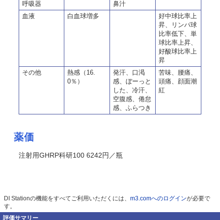
呼吸器
鼻汁
血液
白血球増多
好中球比率上
昇、リンパ球
比率低下、単
球比率上昇、
好酸球比率上
昇
その他
熱感（16.
発汗、口渇
苦味、腰痛、
0％）
感、ぼーっと
頭痛、顔面潮
した、冷汗、
紅
空腹感、倦怠
感、ふらつき
薬価
注射用GHRP科研100 6242円／瓶
DI Stationの機能をすべてご利用いただくには、
m3.comへのログイン
が必要で
す。
評価サマリー