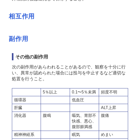
相互作用
副作用
その他の副作用
次の副作用があらわれることがあるので、観察を十分に行
い、異常が認められた場合には投与を中止するなど適切な
処置を行うこと。
5％以上
0.1〜5％未満
頻度不明
循環器
低血圧
肝臓
ALT上昇
消化器
腹鳴
嘔気、胃部不
腹痛
快感、悪心、
腹部膨満感
精神神経系
眠気
めまい