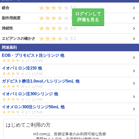
総合
ログインして
副作用頻度
評価を見る
持続性
エビデンスの確かさ
関連薬剤
EOB・プリモビスト注シリンジ 他
イオパミロン注150 他
ガドビスト静注1.0mol／Lシリンジ5mL 他
イオパミロン注300シリンジ 他
イオメロン300注シリンジ50mL 他
はじめてご利用の方
m3.comは、医療従事者のみ利用可能な医療