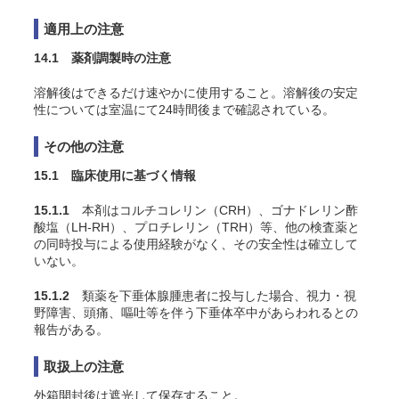
適用上の注意
14.1 薬剤調製時の注意
溶解後はできるだけ速やかに使用すること。溶解後の安定
性については室温にて24時間後まで確認されている。
その他の注意
15.1 臨床使用に基づく情報
15.1.1
本剤はコルチコレリン（CRH）、ゴナドレリン酢
酸塩（LH-RH）、プロチレリン（TRH）等、他の検査薬と
の同時投与による使用経験がなく、その安全性は確立して
いない。
15.1.2
類薬を下垂体腺腫患者に投与した場合、視力・視
野障害、頭痛、嘔吐等を伴う下垂体卒中があらわれるとの
報告がある。
取扱上の注意
外箱開封後は遮光して保存すること。