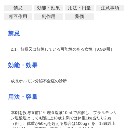
禁忌
効能・効果
用法・用量
注意事項
相互作用
副作用
薬価
禁忌
2.1
妊婦又は妊娠している可能性のある女性［9.5参照］
効能・効果
成長ホルモン分泌不全症の診断
用法・容量
本剤を投与直前に生理食塩液10mLで溶解し、プラルモレリ
ン塩酸塩として4歳以上18歳未満では体重1kg当たり2μg
（但し、体重が50kgを超える場合は100μg）を、18歳以上