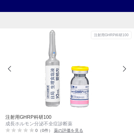
注射用GHRP科研100
注射用GHRP科研100
成長ホルモン分泌不全症診断薬
0（0件）
薬の評価を見る