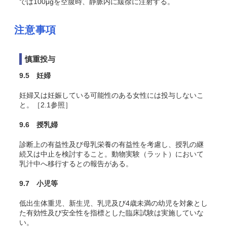
では100μgを空腹時、静脈内に緩徐に注射する。
注意事項
慎重投与
9.5 妊婦
妊婦又は妊娠している可能性のある女性には投与しないこ
と。［2.1参照］
9.6 授乳婦
診断上の有益性及び母乳栄養の有益性を考慮し、授乳の継
続又は中止を検討すること。動物実験（ラット）において
乳汁中へ移行するとの報告がある。
9.7 小児等
低出生体重児、新生児、乳児及び4歳未満の幼児を対象とし
た有効性及び安全性を指標とした臨床試験は実施していな
い。