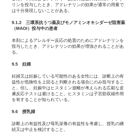
リンを投与したとき、アドレナリンの効果が通常の用量で
は十分発現しないことがある。
9.1.2 三環系抗うつ薬及びモノアミンオキシダーゼ阻害薬
（MAOI）投与中の患者
本剤によるアレルギー反応の処置のためにアドレナリンを
投与したとき、アドレナリンの効果が増強されることがあ
る。
9.5 妊婦
妊婦又は妊娠している可能性のある女性には、診断上の有
益性が危険性を上回ると判断される場合にのみ投与するこ
と。但し、妊娠中はヒスタミン遊離が考えられる広範な皮
膚反応テストは避けること。ヒスタミンは子宮筋収縮作用
を有することが知られている。
9.6 授乳婦
診断上の有益性及び母乳栄養の有益性を考慮し、授乳の継
続又は中止を検討すること。