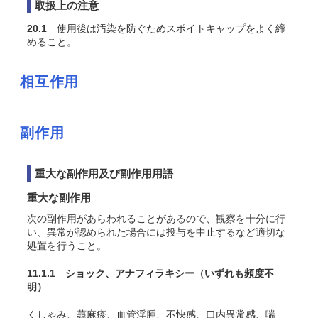
取扱上の注意
20.1
使用後は汚染を防ぐためスポイトキャップをよく締
めること。
相互作用
副作用
重大な副作用及び副作用用語
重大な副作用
次の副作用があらわれることがあるので、観察を十分に行
い、異常が認められた場合には投与を中止するなど適切な
処置を行うこと。
11.1.1 ショック、アナフィラキシー
（いずれも頻度不
明）
くしゃみ、蕁麻疹、血管浮腫、不快感、口内異常感、喘