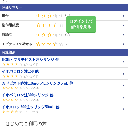
す。
評価サマリー
総合
ログインして
副作用頻度
評価を見る
持続性
エビデンスの確かさ
関連薬剤
EOB・プリモビスト注シリンジ 他
イオパミロン注150 他
ガドビスト静注1.0mol／Lシリンジ5mL 他
イオパミロン注300シリンジ 他
イオメロン300注シリンジ50mL 他
はじめてご利用の方