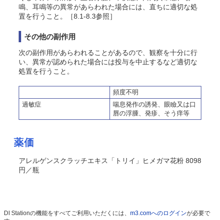
鳴、耳鳴等の異常があらわれた場合には、直ちに適切な処
置を行うこと。［8.1-8.3参照］
その他の副作用
次の副作用があらわれることがあるので、観察を十分に行
い、異常が認められた場合には投与を中止するなど適切な
処置を行うこと。
頻度不明
過敏症
喘息発作の誘発、眼瞼又は口
唇の浮腫、発疹、そう痒等
薬価
アレルゲンスクラッチエキス「トリイ」ヒメガマ花粉 8098
円／瓶
DI Stationの機能をすべてご利用いただくには、
m3.comへのログイン
が必要で