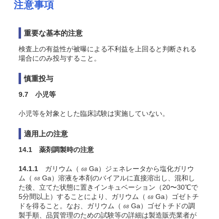
注意事項
重要な基本的注意
検査上の有益性が被曝による不利益を上回ると判断される
場合にのみ投与すること。
慎重投与
9.7 小児等
小児等を対象とした臨床試験は実施していない。
適用上の注意
14.1 薬剤調製時の注意
14.1.1
ガリウム（
Ga）ジェネレータから塩化ガリウ
68
ム（
Ga）溶液を本剤のバイアルに直接溶出し、混和し
68
た後、立てた状態に置きインキュベーション（20〜30℃で
5分間以上）することにより、ガリウム（
Ga）ゴゼトチ
68
ドを得ること。なお、ガリウム（
Ga）ゴゼトチドの調
68
製手順、品質管理のための試験等の詳細は製造販売業者が