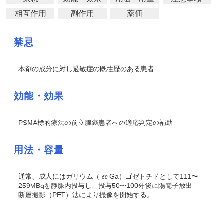
相互作用
副作用
薬価
禁忌
本剤の成分に対し過敏症の既往歴のある患者
効能・効果
PSMA標的療法の前立腺癌患者への適応判定の補助
用法・容量
通常、成人にはガリウム（
Ga）ゴゼトチドとして111〜
68
259MBqを静脈内投与し、投与50〜100分後に陽電子放出
断層撮影（PET）法により撮像を開始する。