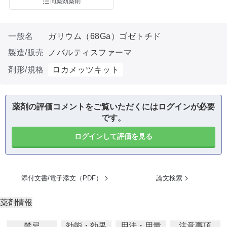
同薬効薬剤
一般名
ガリウム（68Ga）ゴゼトチド
製造/販売
ノバルティスファーマ
剤形/規格
ロカメッツキット
薬剤の評価コメントをご覧いただくにはログインが必要
です。
ログインして評価を見る
添付文書/電子添文（PDF）
論文検索
薬剤情報
禁忌
効能・効果
用法・用量
注意事項