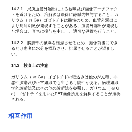
14.2.1
局所血管外漏出による被曝及び画像アーチファク
トを避けるため、溶解後は緩徐に静脈内投与すること。ガ
リウム（
Ga）ゴゼトチドは酸性のため、血管外漏出に
68
より局所刺激が発現することがある。血管外漏出が発現し
た場合は、直ちに投与を中止し、適切な処置を行うこと。
14.2.2
膀胱部の被曝を軽減させるため、撮像前後にでき
るだけ患者に水分を摂取させ、排尿させることが望まし
い。
14.3 検査上の注意
ガリウム（
Ga）ゴゼトチドの取込みは他のがん種、非
68
悪性腫瘍及び正常組織でも生じる可能性がある。病理組織
学的診断法又はその他の診断法を参照し、ガリウム（
G
68
a）ゴゼトチドを用いたPET画像所見を解釈することが推奨
される。
相互作用