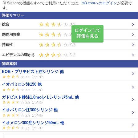
DI Stationの機能をすべてご利用いただくには、
m3.comへのログイン
が必要で
す。
評価サマリー
総合
ログインして
副作用頻度
評価を見る
持続性
エビデンスの確かさ
関連薬剤
EOB・プリモビスト注シリンジ 他
イオパミロン注150 他
ガドビスト静注1.0mol／Lシリンジ5mL 他
イオパミロン注300シリンジ 他
イオメロン300注シリンジ50mL 他