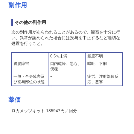
副作用
その他の副作用
次の副作用があらわれることがあるので、観察を十分に行
い、異常が認められた場合には投与を中止するなど適切な
処置を行うこと。
0.5％未満
頻度不明
胃腸障害
口内乾燥、悪心、
嘔吐、下痢
便秘
一般・全身障害及
−
疲労、注射部位反
び投与部位の状態
応、悪寒
薬価
ロカメッツキット 185947円／回分