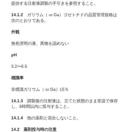
提供する注射液調製の手引きを参照すること。
14.1.2
ガリウム（
Ga）ゴゼトチドの品質管理規格は
68
次のとおりである。
外観
無色澄明の液、異物を認めない
pH
3.2〜6.5
標識率
非標識ガリウム（
Ga）≦5％
68
14.1.3
調製後の注射液は、立てた状態のまま室温で保存
し、6時間以内に投与すること。
14.1.4
他の薬剤と混合しないこと。
14.2 薬剤投与時の注意