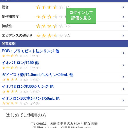
総合
ログインして
副作用頻度
評価を見る
持続性
エビデンスの確かさ
関連薬剤
EOB・プリモビスト注シリンジ 他
イオパミロン注150 他
ガドビスト静注1.0mol／Lシリンジ5mL 他
イオパミロン注300シリンジ 他
イオメロン300注シリンジ50mL 他
はじめてご利用の方
m3.comは、医療従事者のみ利用可能な医療