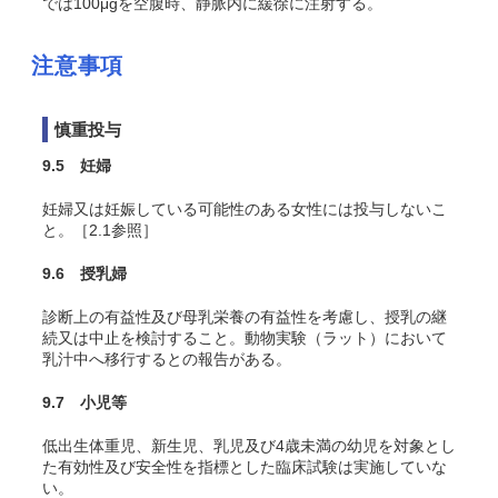
では100μgを空腹時、静脈内に緩徐に注射する。
注意事項
慎重投与
9.5 妊婦
妊婦又は妊娠している可能性のある女性には投与しないこ
と。［2.1参照］
9.6 授乳婦
診断上の有益性及び母乳栄養の有益性を考慮し、授乳の継
続又は中止を検討すること。動物実験（ラット）において
乳汁中へ移行するとの報告がある。
9.7 小児等
低出生体重児、新生児、乳児及び4歳未満の幼児を対象とし
た有効性及び安全性を指標とした臨床試験は実施していな
い。