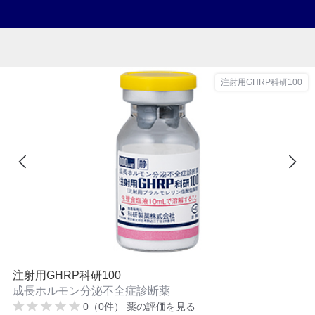
注射用GHRP科研100
注射用GHRP科研100
成長ホルモン分泌不全症診断薬
0（0件）
薬の評価を見る