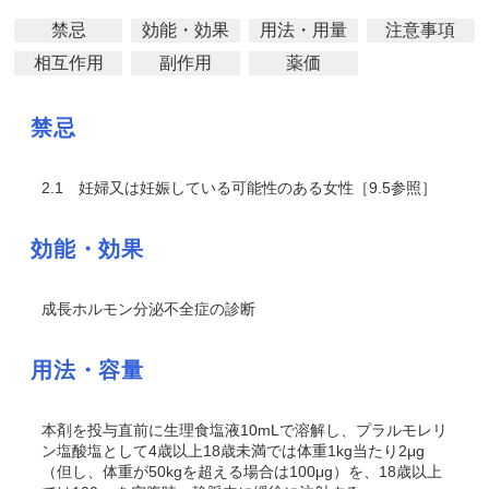
禁忌
効能・効果
用法・用量
注意事項
相互作用
副作用
薬価
禁忌
2.1
妊婦又は妊娠している可能性のある女性［9.5参照］
効能・効果
成長ホルモン分泌不全症の診断
用法・容量
本剤を投与直前に生理食塩液10mLで溶解し、プラルモレリ
ン塩酸塩として4歳以上18歳未満では体重1kg当たり2μg
（但し、体重が50kgを超える場合は100μg）を、18歳以上