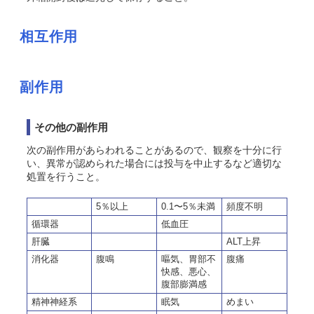
相互作用
副作用
その他の副作用
次の副作用があらわれることがあるので、観察を十分に行
い、異常が認められた場合には投与を中止するなど適切な
処置を行うこと。
5％以上
0.1〜5％未満
頻度不明
循環器
低血圧
肝臓
ALT上昇
消化器
腹鳴
嘔気、胃部不
腹痛
快感、悪心、
腹部膨満感
精神神経系
眠気
めまい