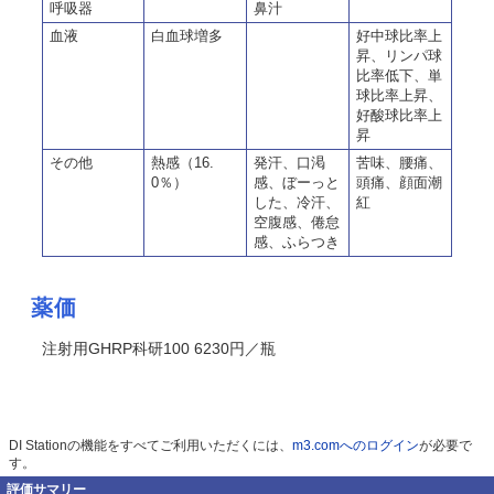
呼吸器
鼻汁
血液
白血球増多
好中球比率上
昇、リンパ球
比率低下、単
球比率上昇、
好酸球比率上
昇
その他
熱感（16.
発汗、口渇
苦味、腰痛、
0％）
感、ぼーっと
頭痛、顔面潮
した、冷汗、
紅
空腹感、倦怠
感、ふらつき
薬価
注射用GHRP科研100 6230円／瓶
DI Stationの機能をすべてご利用いただくには、
m3.comへのログイン
が必要で
す。
評価サマリー