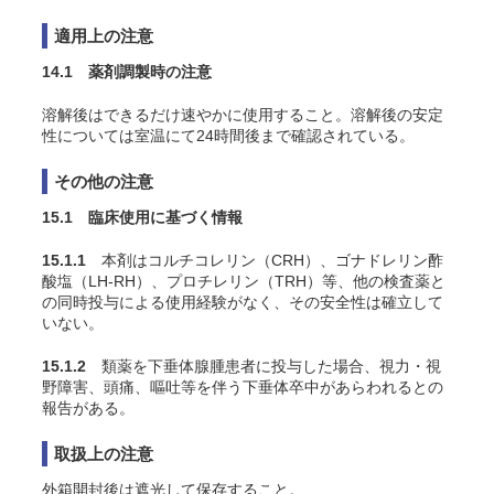
適用上の注意
14.1 薬剤調製時の注意
溶解後はできるだけ速やかに使用すること。溶解後の安定
性については室温にて24時間後まで確認されている。
その他の注意
15.1 臨床使用に基づく情報
15.1.1
本剤はコルチコレリン（CRH）、ゴナドレリン酢
酸塩（LH-RH）、プロチレリン（TRH）等、他の検査薬と
の同時投与による使用経験がなく、その安全性は確立して
いない。
15.1.2
類薬を下垂体腺腫患者に投与した場合、視力・視
野障害、頭痛、嘔吐等を伴う下垂体卒中があらわれるとの
報告がある。
取扱上の注意
外箱開封後は遮光して保存すること。