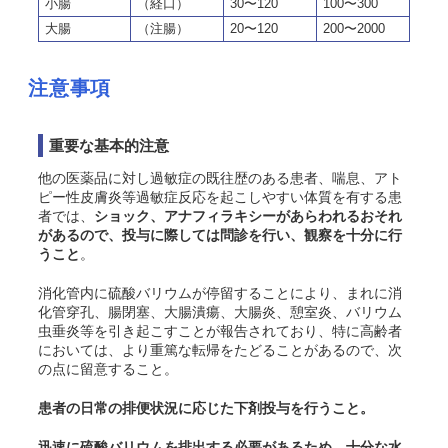
小腸
（経口）
30〜120
100〜300
大腸
（注腸）
20〜120
200〜2000
注意事項
重要な基本的注意
他の医薬品に対し過敏症の既往歴のある患者、喘息、アト
ピー性皮膚炎等過敏症反応を起こしやすい体質を有する患
者では、
ショック、
アナフィラキシー
があらわれるおそれ
があるので、投与に際しては問診を行い、観察を十分に行
うこと
。
消化管内に硫酸バリウムが停留することにより、まれに消
化管穿孔、腸閉塞、
大腸潰瘍、大腸炎、憩室炎、
バリウム
虫垂炎等を引き起こすことが報告されており、特に高齢者
においては、より重篤な転帰をたどることがあるので、次
の点に留意すること。
患者の日常の排便状況に応じた下剤投与を行うこと。
迅速に硫酸バリウムを排出する必要があるため、十分な水