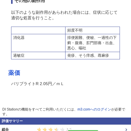
その他の副作用
以下のような副作用があらわれた場合には、症状に応じて
適切な処置を行うこと。
頻度不明
消化器
排便困難、便秘、一過性の下
痢・腹痛、肛門部痛・出血、
悪心、嘔吐
過敏症
発疹、
そう
痒感、蕁麻疹
薬価
バリブライトR 2.05円／ｍＬ
DI Stationの機能をすべてご利用いただくには、
m3.comへのログイン
が必要で
す。
評価サマリー
総合