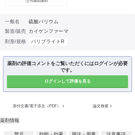
同薬効薬剤
一般名
硫酸バリウム
製造/販売
カイゲンファーマ
剤形/規格
バリブライトR
薬剤の評価コメントをご覧いただくにはログインが必要
です。
ログインして評価を見る
添付文書/電子添文（PDF）
論文検索
薬剤情報
禁忌
効能・効果
用法・用量
注意事項