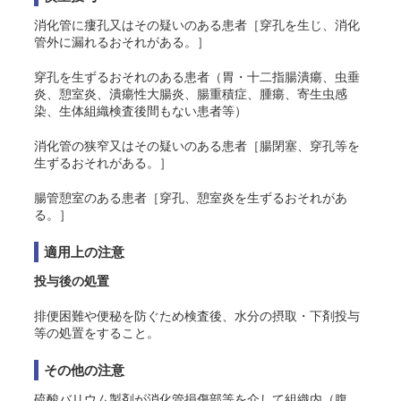
消化管に瘻孔又はその疑いのある患者［穿孔を生じ、消化
管外に漏れるおそれがある。］
穿孔を生ずるおそれのある患者（胃・十二指腸潰瘍、虫垂
炎、憩室炎、潰瘍性大腸炎、腸重積症、腫瘍、寄生虫感
染、生体組織検査後間もない患者等）
消化管の狭窄又はその疑いのある患者［腸閉塞、穿孔等を
生ずるおそれがある。］
腸管憩室のある患者［穿孔
、憩室炎
を生ずるおそれがあ
る。］
適用上の注意
投与後の処置
排便困難や便秘を防ぐため検査後、水分の摂取・下剤投与
等の処置をすること。
その他の注意
硫酸バリウム製剤が消化管損傷部等を介して組織内（腹