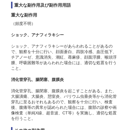
重大な副作用及び副作用用語
重大な副作用
（頻度不明）
ショック、
アナフィラキシー
ショック、
アナフィラキシー
があらわれることがあるの
で、観察を十分に行い、顔面蒼白、四肢冷感、血圧低下、
チアノーゼ、意識消失、潮紅、蕁麻疹、顔面浮腫、喉頭浮
腫、呼吸困難等があらわれた場合には、適切な処置を行う
こと。
消化管穿孔、腸閉塞、腹膜炎
消化管穿孔、腸閉塞、腹膜炎を起こすことがある
。また、
大腸潰瘍、大腸炎、憩室炎、バリウム虫垂炎等から消化管
穿孔に至るおそれもある
ので、観察を十分に行い、検査
後、腹痛等の異常が認められた場合には、腹部の診察や画
像検査（単純X線、超音波、CT等）を実施し、適切な処置
を行うこと。