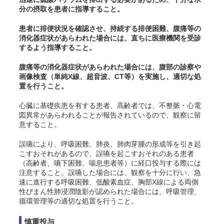
分の摂取を患者に指導すること。
患者に排便状況を確認させ、持続する排便困難、腹痛等の
消化器症状があらわれた場合には、直ちに医療機関を受診
するよう指導すること。
腹痛等の消化器症状があらわれた場合には、腹部の診察や
画像検査（単純X線、超音波、CT等）を実施し、適切な処
置を行うこと。
心臓に基礎疾患を有する患者、高齢者では、不整脈・心電
図異常があらわれることが報告されているので、観察に留
意すること。
誤嚥により、呼吸困難、肺炎、肺肉芽腫の形成等を引き起
こすおそれがあるので、誤嚥を起こすおそれのある患者
（高齢者、嚥下困難、喘息患者等）に経口投与する際には
注意すること。誤嚥した場合には、観察を十分に行い、急
速に進行する呼吸困難、低酸素血症、胸部X線による両側
性びまん性肺浸潤陰影が認められた場合には、呼吸管理、
循環管理等の適切な処置を行うこと。
慎重投与