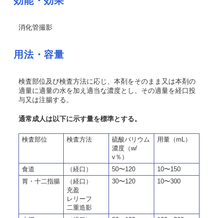
効能・効果
消化管撮影
用法・容量
検査部位及び検査方法に応じ、本剤をそのまま又は本剤の
適量に適量の水を加え適当な濃度とし、その適量を経口投
与又は注腸する。
通常成人は以下に示す量を標準とする。
検査部位
検査方法
硫酸バリウム
用量（mL）
濃度（w/
v％）
食道
（経口）
50〜120
10〜150
胃・十二指腸
（経口）
30〜120
10〜300
充盈
レリーフ
二重造影