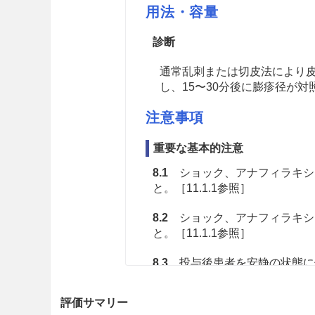
用法・容量
診断
通常乱刺または切皮法により
し、15〜30分後に膨疹径が対
注意事項
重要な基本的注意
8.1
ショック、アナフィラキシ
と。［11.1.1参照］
8.2
ショック、アナフィラキシ
と。［11.1.1参照］
8.3
投与後患者を安静の状態に保
慎重投与
評価サマリー