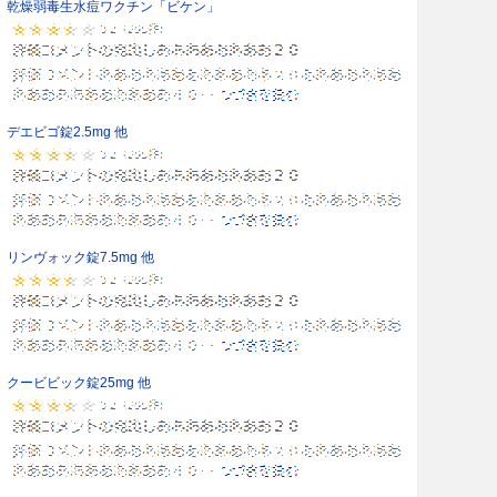
乾燥弱毒生水痘ワクチン「ビケン」
デエビゴ錠2.5mg 他
リンヴォック錠7.5mg 他
クービビック錠25mg 他