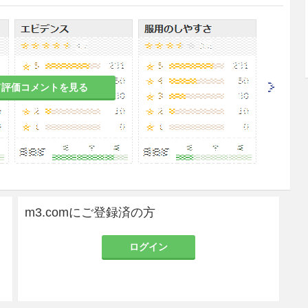
患者
中の患者
たときに、本剤による反応（アレルギー反応）が強
て評価コメントを見る
反応の処置のためにアドレナリンを投与したとき、
用量では十分発現しないことがある。
モノアミンオキシダーゼ阻害薬（MAOI）投与中の患者
処置のためにアドレナリンを投与したとき、アドレ
とがある。
m3.comにご登録済の方
のある女性には、診断上の有益性が危険性を上回る
ログイン
すること。但し、妊娠中はヒスタミン遊離が考えら
避けること。ヒスタミンは子宮筋収縮作用を有する