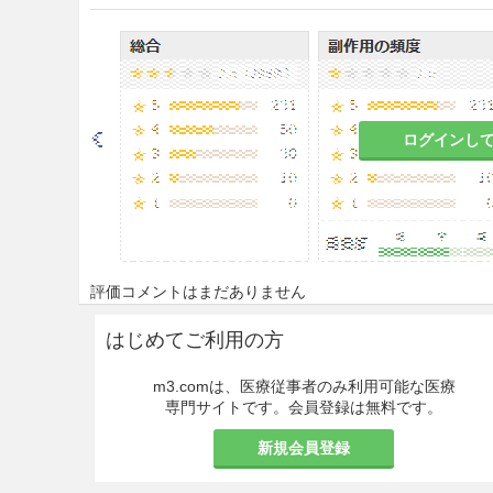
9.1 合併症・既往歴等のある
9.1.1 非選択的β遮断薬投与
検査のために本剤が投与され
くあらわれることがある。
ログインし
また、本剤によるアレルギー
アドレナリンの効果が通常の
9.1.2 三環系抗うつ薬及び
本剤によるアレルギー反応の
ナリンの効果が増強されるこ
評価コメントはまだありません
9.5 妊婦
はじめてご利用の方
妊婦又は妊娠している可能性
m3.comは、医療従事者のみ利用可能な医療
と判断される場合にのみ投与
専門サイトです。会員登録は無料です。
れる広範な皮膚反応テストは
新規会員登録
ことが知られている。