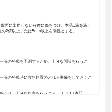
皮膚面に出血しない程度に傷をつけ、本品1滴を滴下
照の2倍以上または5mm以上を陽性とする。
ー等の発現を予測するため、十分な問診を行うこ
ー等の発現時に救急処置のとれる準備をしておくこ
たせ、十分な観察を行うこと。［11.1.1参照］