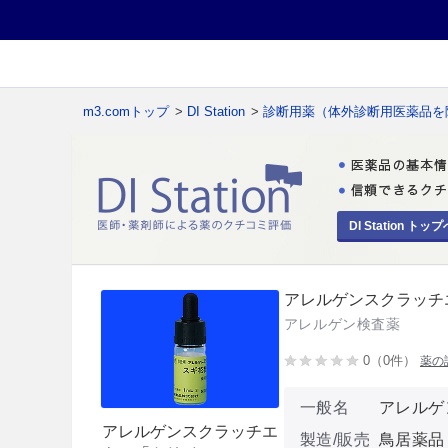
m3.comトップ
>
DI Station
>
診断用薬（体外診断用医薬品を
DI Station トップ
アレルゲンスクラッチ
アレルゲン検査薬
0（0件）
薬の
一般名
アレルゲ
アレルゲンスクラッチエ
製造/販売
鳥居薬品