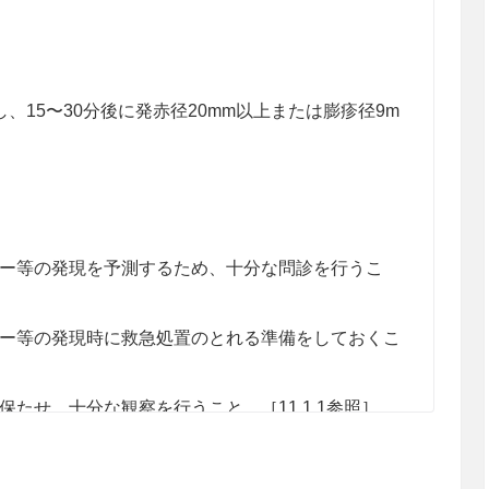
し、15〜30分後に発赤径20mm以上または膨疹径9m
ー等の発現を予測するため、十分な問診を行うこ
ー等の発現時に救急処置のとれる準備をしておくこ
たせ、十分な観察を行うこと。［11.1.1参照］