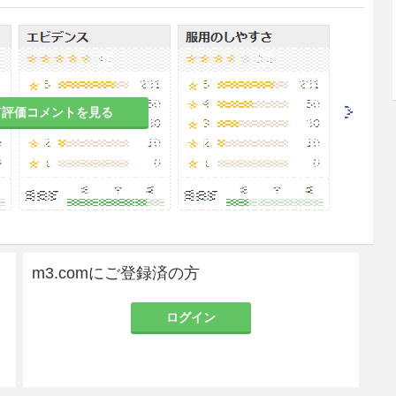
患者
ク）又は切皮（スクラッチ）法を試みてから皮内テ
。
て評価コメントを見る
投与に際して注意すること。
中の患者
たときに、本剤による反応（アレルギー反応）が強
反応の処置のためにアドレナリンを投与したとき、
用量では十分発現しないことがある。
m3.comにご登録済の方
モノアミンオキシダーゼ阻害薬（MAOI）投与中の患者
ログイン
処置のためにアドレナリンを投与したとき、アドレ
とがある。