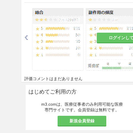
9.1 合併症・既往歴等のある
9.1.1 神経質な患者
まず原則として乱刺（プリッ
ストにうつることが望ましい
ログインし
特に食餌性アレルゲンエキス
9.1.2 非選択的β遮断薬投与
検査のために本剤が投与され
くあらわれることがある。
また、本剤によるアレルギー
評価コメントはまだありません
アドレナリンの効果が通常の
はじめてご利用の方
9.1.3 三環系抗うつ薬及び
m3.comは、医療従事者のみ利用可能な医療
本剤によるアレルギー反応の
専門サイトです。会員登録は無料です。
ナリンの効果が増強されるこ
新規会員登録
9.5 妊婦