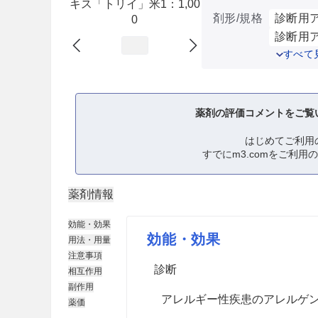
キス「トリイ」米1：1,00
剤形/規格
診断用ア
0
診断用ア
すべて
薬剤の評価コメントをご覧
はじめてご利用
すでにm3.comをご利用
薬剤情報
効能・効果
効能・効果
用法・用量
注意事項
診断
相互作用
副作用
アレルギー性疾患のアレルゲ
薬価