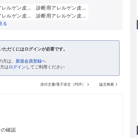
レルゲン皮...
診断用アレルゲン皮...
レルゲン皮...
診断用アレルゲン皮...
見る
いただくにはログインが必要です。
の方は、
新規会員登録
へ
の方は
ログイン
してご利用ください
添付文書/電子添文（PDF）
論文検索
ンの確認