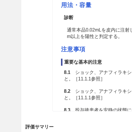
用法・容量
診断
通常本品0.02mLを皮内に注射
m以上を陽性と判定する。
注意事項
重要な基本的注意
8.1
ショック、アナフィラキシ
と。［11.1.1参照］
8.2
ショック、アナフィラキシ
と。［11.1.1参照］
8.3
投与後患者を安静の状態に保
慎重投与
評価サマリー