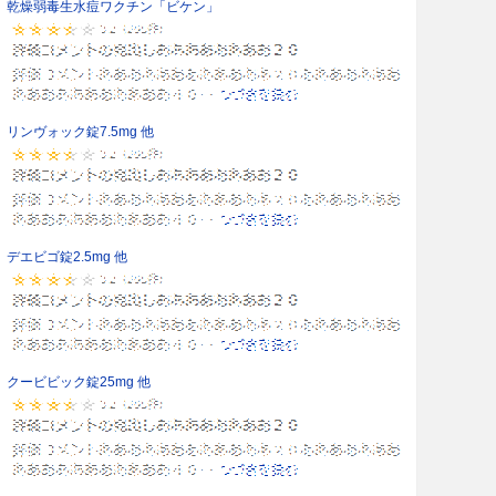
乾燥弱毒生水痘ワクチン「ビケン」
リンヴォック錠7.5mg 他
デエビゴ錠2.5mg 他
クービビック錠25mg 他