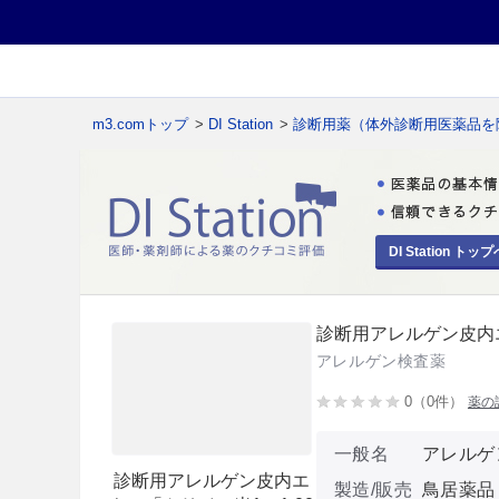
m3.comトップ
>
DI Station
>
診断用薬（体外診断用医薬品を
DI Station トップ
診断用アレルゲン皮内エ
アレルゲン検査薬
0（0件）
薬の
一般名
アレルゲ
診断用アレルゲン皮内エ
製造/販売
鳥居薬品