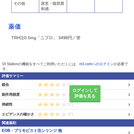
その他
尿意・陰部異
和感
薬価
TRH注0.5mg「ニプロ」 3498円／管
DI Stationの機能をすべてご利用いただくには、
m3.comへのログイン
が必要で
す。
評価サマリー
総合
ログインして
副作用頻度
評価を見る
持続性
エビデンスの確かさ
関連薬剤
EOB・プリモビスト注シリンジ 他