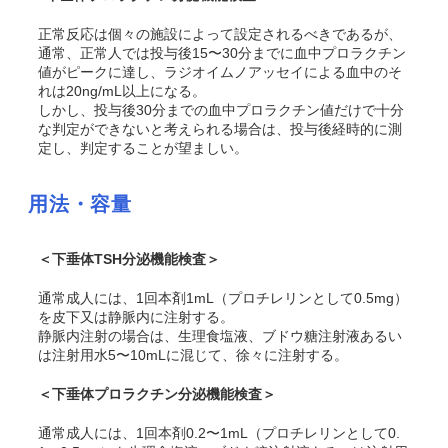
正常反応は個々の施設によって設定されるべきであるが、
通常、正常人では投与後15〜30分までに血中プロラクチン
値がピークに達し、ラジオイムノアッセイによる血中のそ
れは20ng/mL以上になる。
しかし、投与後30分までの血中プロラクチン値だけで十分
な判定ができないと考えられる場合は、投与後経時的に測
定し、判定することが望ましい。
用法・容量
＜下垂体TSH分泌機能検査＞
通常成人には、1回本剤1mL（プロチレリンとして0.5mg）
を皮下又は静脈内に注射する。
静脈内注射の場合は、生理食塩液、ブドウ糖注射液あるい
は注射用水5〜10mLに混じて、徐々に注射する。
＜下垂体プロラクチン分泌機能検査＞
通常成人には、1回本剤0.2〜1mL（プロチレリンとして0.