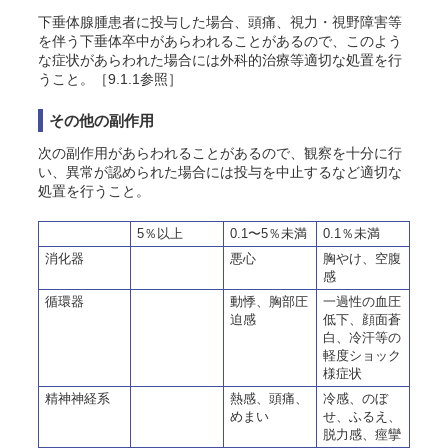
下垂体腺腫患者に投与した場合、頭痛、視力・視野障害等
を伴う下垂体卒中があらわれることがあるので、このよう
な症状があらわれた場合には外科的治療等適切な処置を行
うこと。［9.1.1参照］
その他の副作用
次の副作用があらわれることがあるので、観察を十分に行
い、異常が認められた場合には投与を中止するなど適切な
処置を行うこと。
5％以上
0.1〜5％未満
0.1％未満
消化器
悪心
胸やけ、空腹
感
循環器
動悸、胸部圧
一過性の血圧
迫感
低下、顔面蒼
白、冷汗等の
軽度ショック
様症状
精神神経系
熱感、頭痛、
冷感、のぼ
めまい
せ、ふるえ、
脱力感、痙攣