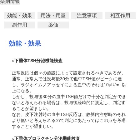
薬剤情報
効能・効果
用法・用量
注意事項
相互作用
副作用
薬価
効能・効果
○下垂体TSH分泌機能検査
正常反応は個々の施設によって設定されるべきであるが、
通常、正常人では投与後30分で血中TSH値がピークに達
し、ラジオイムノアッセイによる血中のそれは10μU/mL以
上になる。
しかし、投与後30分の血中TSH値だけで十分な判定ができ
ないと考えられる場合は、投与後経時的に測定し、判定す
ることが望ましい。
なお、皮下注射時の血中TSH反応は、静脈内注射時のそれ
より低いと考えられるので判定にあたってはこの点を考慮
することが望ましい。
○下垂体プロラクチン分泌機能検査