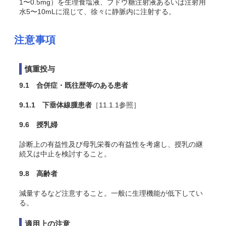
1〜0.5mg）を生理食塩液、ブドウ糖注射液あるいは注射用
水5〜10mLに混じて、徐々に静脈内に注射する。
注意事項
慎重投与
9.1 合併症・既往歴等のある患者
9.1.1 下垂体線腫患者
［11.1.1参照］
9.6 授乳婦
診断上の有益性及び母乳栄養の有益性を考慮し、授乳の継
続又は中止を検討すること。
9.8 高齢者
減量するなど注意すること。一般に生理機能が低下してい
る。
適用上の注意