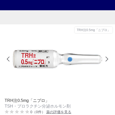
TRH注0.5mg「ニプロ」
TRH注0.5mg「ニプロ」
TSH・プロラクチン分泌ホルモン剤
0（0件）
薬の評価を見る