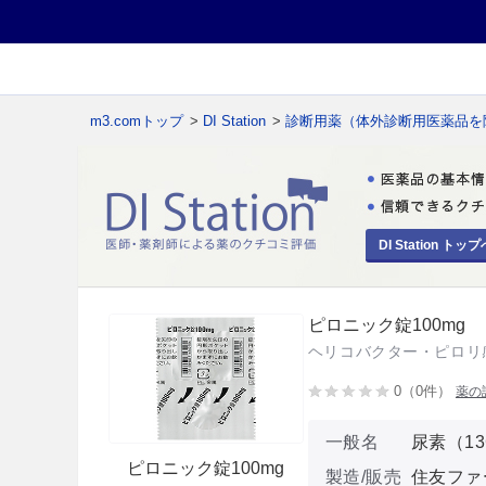
m3.comトップ
>
DI Station
>
診断用薬（体外診断用医薬品を
DI Station トップ
ピロニック錠100mg
ヘリコバクター・ピロリ
0（0件）
薬の
一般名
尿素（1
ピロニック錠100mg
製造/販売
住友ファ