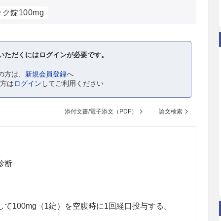
ク錠100mg
いただくにはログインが必要です。
の方は、
新規会員登録
へ
の方は
ログイン
してご利用ください
添付文書/電子添文（PDF）
論文検索
診断
して100mg（1錠）を空腹時に1回経口投与する。