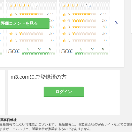
患者
て評価コメントを見る
ることにより、判定に影響を及ぼすことがある。
obacter heilmanii
等のウレアーゼ活性を有する細菌
m3.comにご登録済の方
ログイン
のある女性には、診断上の有益性が危険性を上回る
すること。
社薬事日報社
最新情報ではない可能性がございます。 最新情報は、各製薬会社のWebサイトなどでご確
の有益性を考慮し、授乳の継続又は中止を検討する
ますが、エムスリー、製薬会社が推奨するものではありません。