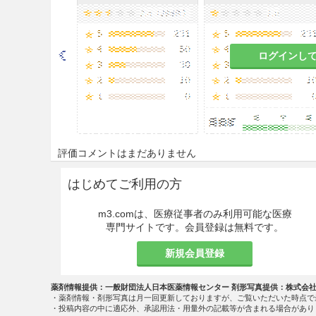
慎重投与
9.1 合併症・既往歴等のある
ログインし
9.1.1 胃切除を受けた患者
本剤の胃内滞留時間が短縮す
9.1.2 無酸症の患者又は
Helic
が胃内に生息する患者
評価コメントはまだありません
偽陽性となるおそれがある。
はじめてご利用の方
9.5 妊婦
m3.comは、医療従事者のみ利用可能な医療
専門サイトです。会員登録は無料です。
妊婦又は妊娠している可能性
と判断される場合にのみ投与
新規会員登録
9.6 授乳婦
薬剤情報提供：一般財団法人日本医薬情報センター 剤形写真提供：株式会
・薬剤情報・剤形写真は月一回更新しておりますが、ご覧いただいた時点で
診断上の有益性及び母乳栄養
・投稿内容の中に適応外、承認用法・用量外の記載等が含まれる場合があり