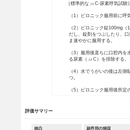
［標準的な
C-尿素呼気試験
13
（1）ピロニック服用前に呼
（2）ピロニック錠100mg
だし、錠剤をつぶしたり、口
ま速やかに服用する。
（3）服用後直ちに口腔内を
る尿素（
C）を排除する。
13
（4）水でうがいの後は左側
つ。
（5）ピロニック服用後所定
（6）服用前と服用後の呼気
量（Δ
CO
‰）を算出し、
13
評価サマリー
2
注意事項