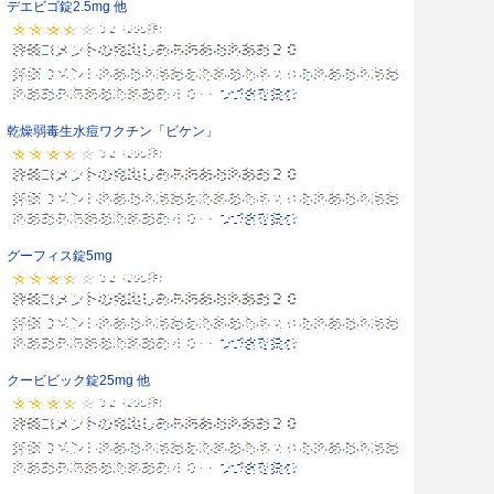
デエビゴ錠2.5mg 他
乾燥弱毒生水痘ワクチン「ビケン」
グーフィス錠5mg
クービビック錠25mg 他