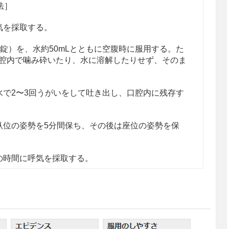
法］
気を採取する。
（1錠）を、水約50mLとともに空腹時に服用する。た
腔内で噛み砕いたり、水に溶解したりせず、そのま
水で2〜3回うがいをして吐き出し、口腔内に残存す
臥位の姿勢を5分間保ち、その後は座位の姿勢を保
の時間に呼気を採取する。
中
CO
（
CO
/
CO
比）を測定し、その変化
13
13
12
2
2
2
判定する。