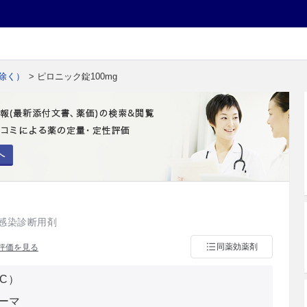
除く）
> ピロニック錠100mg
へ
感染診断用剤
同薬効薬剤
評価を見る
3C）
ーマ