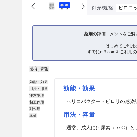
剤形/規格
ピロニッ
薬剤の評価コメントをご覧
はじめてご利用
すでにm3.comをご利用
薬剤情報
効能・効果
効能・効果
用法・用量
注意事項
ヘリコバクター・ピロリの感染
相互作用
副作用
用法・容量
薬価
通常、成人には尿素（
C）と
13