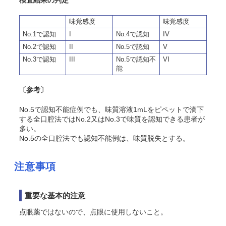
検査結果の判定
味覚感度
味覚感度
No.1で認知
I
No.4で認知
IV
No.2で認知
II
No.5で認知
V
No.3で認知
III
No.5で認知不
VI
能
〔参考〕
No.5で認知不能症例でも、味質溶液1mLをピペットで滴下
する全口腔法ではNo.2又はNo.3で味質を認知できる患者が
多い。
No.5の全口腔法でも認知不能例は、味質脱失とする。
注意事項
重要な基本的注意
点眼薬ではないので、点眼に使用しないこと。