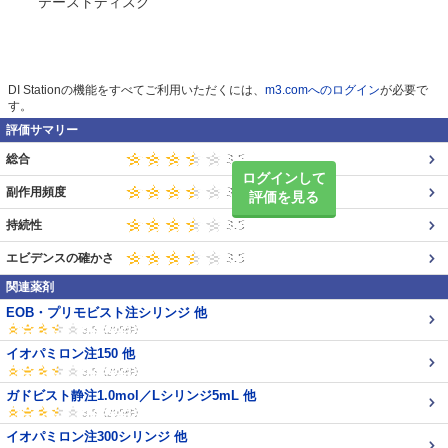
テーストディスク
DI Stationの機能をすべてご利用いただくには、
m3.comへのログイン
が必要で
す。
評価サマリー
総合
ログインして
副作用頻度
評価を見る
持続性
エビデンスの確かさ
関連薬剤
EOB・プリモビスト注シリンジ 他
イオパミロン注150 他
ガドビスト静注1.0mol／Lシリンジ5mL 他
イオパミロン注300シリンジ 他