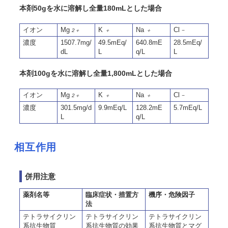
本剤50gを水に溶解し全量180mLとした場合
イオン
Mg
K
Na
Cl
2＋
＋
＋
−
濃度
1507.7mg/
49.5mEq/
640.8mE
28.5mEq/
dL
L
q/L
L
本剤100gを水に溶解し全量1,800mLとした場合
イオン
Mg
K
Na
Cl
2＋
＋
＋
−
濃度
301.5mg/d
9.9mEq/L
128.2mE
5.7mEq/L
L
q/L
相互作用
併用注意
薬剤名等
臨床症状・措置方
機序・危険因子
法
テトラサイクリン
テトラサイクリン
テトラサイクリン
系抗生物質
系抗生物質の効果
系抗生物質とマグ