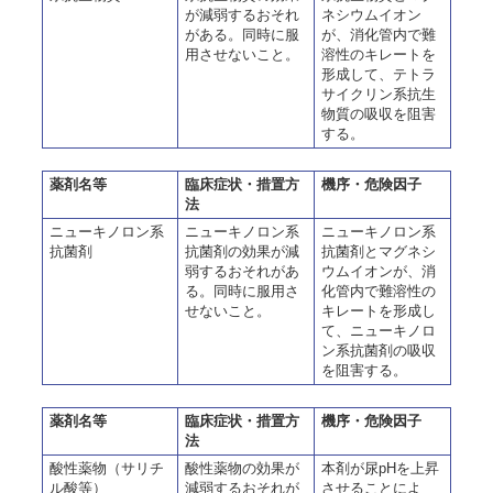
が減弱するおそれ
ネシウムイオン
がある。同時に服
が、消化管内で難
用させないこと。
溶性のキレートを
形成して、テトラ
サイクリン系抗生
物質の吸収を阻害
する。
薬剤名等
臨床症状・措置方
機序・危険因子
法
ニューキノロン系
ニューキノロン系
ニューキノロン系
抗菌剤
抗菌剤の効果が減
抗菌剤とマグネシ
弱するおそれがあ
ウムイオンが、消
る。同時に服用さ
化管内で難溶性の
せないこと。
キレートを形成し
て、ニューキノロ
ン系抗菌剤の吸収
を阻害する。
薬剤名等
臨床症状・措置方
機序・危険因子
法
酸性薬物（サリチ
酸性薬物の効果が
本剤が尿pHを上昇
ル酸等）
減弱するおそれが
させることによ