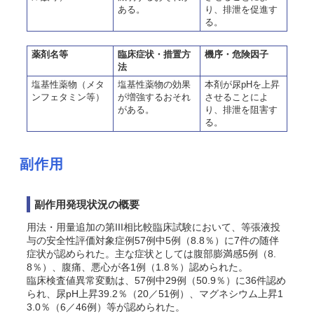
ある。
り、排泄を促進す
る。
薬剤名等
臨床症状・措置方
機序・危険因子
法
塩基性薬物（メタ
塩基性薬物の効果
本剤が尿pHを上昇
ンフェタミン等）
が増強するおそれ
させることによ
がある。
り、排泄を阻害す
る。
副作用
副作用発現状況の概要
用法・用量追加の第III相比較臨床試験において、等張液投
与の安全性評価対象症例57例中5例（8.8％）に7件の随伴
症状が認められた。主な症状としては腹部膨満感5例（8.
8％）、腹痛、悪心が各1例（1.8％）認められた。
臨床検査値異常変動は、57例中29例（50.9％）に36件認め
られ、尿pH上昇39.2％（20／51例）、マグネシウム上昇1
3.0％（6／46例）等が認められた。