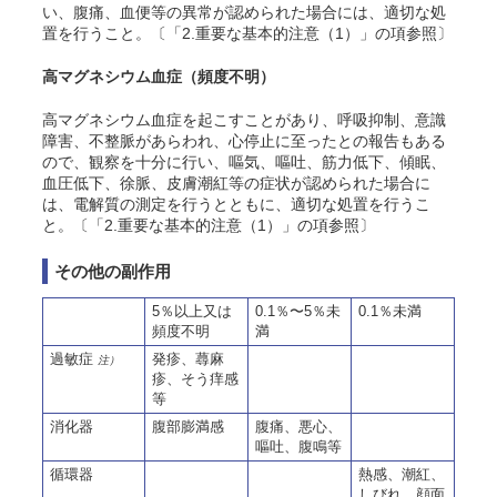
い、腹痛、血便等の異常が認められた場合には、適切な処
置を行うこと。〔「2.重要な基本的注意（1）」の項参照〕
高マグネシウム血症
（頻度不明）
高マグネシウム血症を起こすことがあり、呼吸抑制、意識
障害、不整脈があらわれ、心停止に至ったとの報告もある
ので、観察を十分に行い、嘔気、嘔吐、筋力低下、傾眠、
血圧低下、徐脈、皮膚潮紅等の症状が認められた場合に
は、電解質の測定を行うとともに、適切な処置を行うこ
と。〔「2.重要な基本的注意（1）」の項参照〕
その他の副作用
5％以上又は
0.1％〜5％未
0.1％未満
頻度不明
満
過敏症
発疹、蕁麻
注）
疹、
そう
痒感
等
消化器
腹部膨満感
腹痛、悪心、
嘔吐、腹鳴等
循環器
熱感、潮紅、
しびれ、顔面