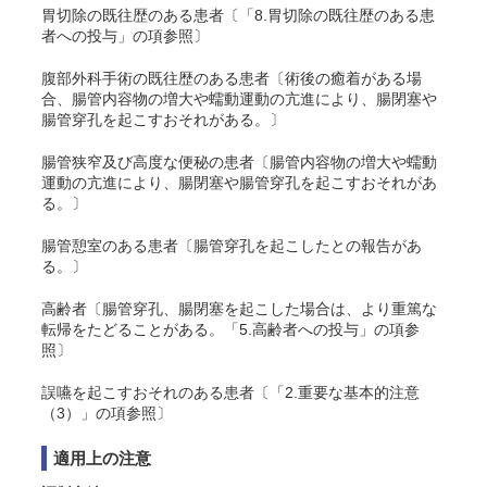
胃切除の既往歴のある患者〔「8.胃切除の既往歴のある患
者への投与」の項参照〕
腹部外科手術の既往歴のある患者〔術後の癒着がある場
合、腸管内容物の増大や蠕動運動の亢進により、腸閉塞や
腸管穿孔を起こすおそれがある。〕
腸管狭窄及び高度な便秘の患者〔腸管内容物の増大や蠕動
運動の亢進により、腸閉塞や腸管穿孔を起こすおそれがあ
る。〕
腸管憩室のある患者〔腸管穿孔を起こしたとの報告があ
る。〕
高齢者〔腸管穿孔、腸閉塞を起こした場合は、より重篤な
転帰をたどることがある。「5.高齢者への投与」の項参
照〕
誤嚥を起こすおそれのある患者〔「2.重要な基本的注意
（3）」の項参照〕
適用上の注意