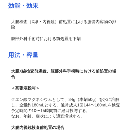
効能・効果
大腸検査（X線・内視鏡）前処置における腸管内容物の排
除
腹部外科手術時における前処置用下剤
用法・容量
大腸X線検査前処置、腹部外科手術時における前処置の場
合
＜高張液投与＞
クエン酸マグネシウムとして、34g（本剤50g）を水に溶解
し、全量約180mLとする。通常成人1回144〜180mLを検査
予定時間の10〜15時間前に経口投与する。
なお、年齢、症状により適宜増減する。
大腸内視鏡検査前処置の場合