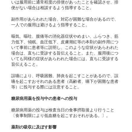
いは服用前に通常程度の排便があったことを確認させ、排
便がない場合は相談するよう指導すること。
副作用があらわれた場合、対応が困難な場合があるので、
一人での服用は避けるよう指導すること。
嘔気、嘔吐、腹痛等の消化器症状やめまい、ふらつき、筋
力低下、傾眠、血圧低下、皮膚潮紅等の本剤の副作用につ
いて事前に患者等に説明し、このような症状があらわれた
場合は、直ちに受診する旨伝えること。また、服用後につ
いても同様の症状があらわれた場合には、直ちに受診する
旨伝えること。
誤嚥により、呼吸困難、肺炎を起こすことがあるので、誤
嚥を起こすおそれのある患者（高齢者、嚥下が困難な患者
等）に投与する際には注意すること。
糖尿病用薬を投与中の患者への投与
糖尿病用薬の投与は検査当日の食事摂取後より行うこと
〔食事制限により低血糖を起こすおそれがある。〕。
薬剤の吸収に及ぼす影響