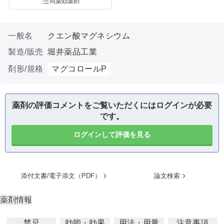
同薬効薬剤
一般名
クエン酸マグネシウム
製造/販売
堀井薬品工業
剤形/規格
マグコロールP
薬剤の評価コメントをご覧いただくにはログインが必要
です。
ログインして評価を見る
添付文書/電子添文（PDF）
論文検索
薬剤情報
禁忌
効能・効果
用法・用量
注意事項