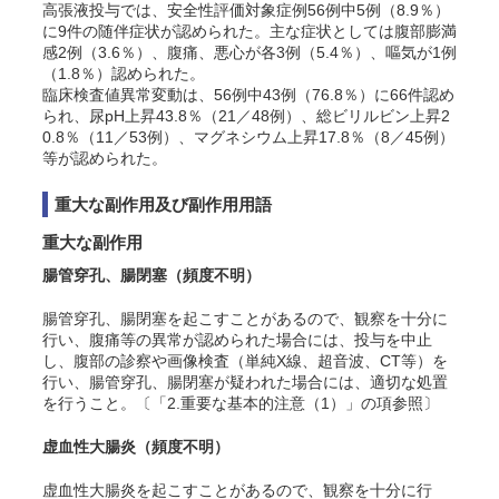
高張液投与では、安全性評価対象症例56例中5例（8.9％）
に9件の随伴症状が認められた。主な症状としては腹部膨満
感2例（3.6％）、腹痛、悪心が各3例（5.4％）、嘔気が1例
（1.8％）認められた。
臨床検査値異常変動は、56例中43例（76.8％）に66件認め
られ、尿pH上昇43.8％（21／48例）、総ビリルビン上昇2
0.8％（11／53例）、マグネシウム上昇17.8％（8／45例）
等が認められた。
重大な副作用及び副作用用語
重大な副作用
腸管穿孔、腸閉塞
（頻度不明）
腸管穿孔、腸閉塞を起こすことがあるので、観察を十分に
行い、腹痛等の異常が認められた場合には、投与を中止
し、腹部の診察や画像検査（単純X線、超音波、CT等）を
行い、腸管穿孔、腸閉塞が疑われた場合には、適切な処置
を行うこと。〔「2.重要な基本的注意（1）」の項参照〕
虚血性大腸炎
（頻度不明）
虚血性大腸炎を起こすことがあるので、観察を十分に行