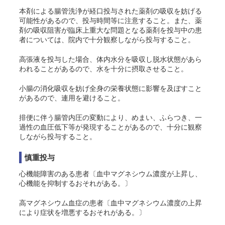
本剤による腸管洗浄が経口投与された薬剤の吸収を妨げる
可能性があるので、投与時間等に注意すること。また、薬
剤の吸収阻害が臨床上重大な問題となる薬剤を投与中の患
者については、院内で十分観察しながら投与すること。
高張液を投与した場合、体内水分を吸収し脱水状態があら
われることがあるので、水を十分に摂取させること。
小腸の消化吸収を妨げ全身の栄養状態に影響を及ぼすこと
があるので、連用を避けること。
排便に伴う腸管内圧の変動により、めまい、ふらつき、一
過性の血圧低下等が発現することがあるので、十分に観察
しながら投与すること。
慎重投与
心機能障害のある患者〔血中マグネシウム濃度が上昇し、
心機能を抑制するおそれがある。〕
高マグネシウム血症の患者〔血中マグネシウム濃度の上昇
により症状を増悪するおそれがある。〕