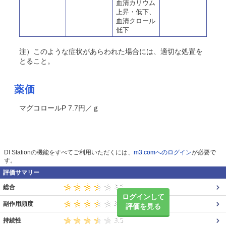
血清カリウム
上昇・低下、
血清クロール
低下
注）このような症状があらわれた場合には、適切な処置を
とること。
薬価
マグコロールP 7.7円／ｇ
DI Stationの機能をすべてご利用いただくには、
m3.comへのログイン
が必要で
す。
評価サマリー
総合
ログインして
副作用頻度
評価を見る
持続性