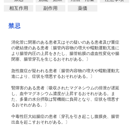
相互作用
副作用
薬価
禁忌
消化管に閉塞のある患者又はその疑いのある患者及び重症
の硬結便のある患者〔腸管内容物の増大や蠕動運動亢進に
より腸管内圧の上昇をきたし、腸管粘膜の虚血性変化や腸
閉塞、腸管穿孔を生じるおそれがある。〕
急性腹症が疑われる患者〔腸管内容物の増大や蠕動運動亢
進により、症状を増悪するおそれがある。〕
腎障害のある患者〔吸収されたマグネシウムの排泄が遅延
し、血中マグネシウム濃度が上昇するおそれがある。ま
た、多量の水分摂取は腎機能に負荷となり、症状を増悪す
るおそれがある。〕
中毒性巨大結腸症の患者〔穿孔を引き起こし腹膜炎、腸管
出血を起こすおそれがある。〕