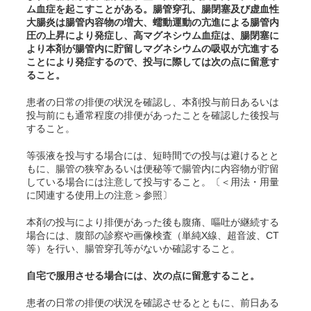
ム血症を起こすことがある。腸管穿孔、腸閉塞及び虚血性
大腸炎は腸管内容物の増大、蠕動運動の亢進による腸管内
圧の上昇により発症し、高マグネシウム血症は、腸閉塞に
より本剤が腸管内に貯留しマグネシウムの吸収が亢進する
ことにより発症するので、投与に際しては次の点に留意す
ること。
患者の日常の排便の状況を確認し、本剤投与前日あるいは
投与前にも通常程度の排便があったことを確認した後投与
すること。
等張液を投与する場合には、短時間での投与は避けるとと
もに、腸管の狭窄あるいは便秘等で腸管内に内容物が貯留
している場合には注意して投与すること。〔＜用法・用量
に関連する使用上の注意＞参照〕
本剤の投与により排便があった後も腹痛、嘔吐が継続する
場合には、腹部の診察や画像検査（単純X線、超音波、CT
等）を行い、腸管穿孔等がないか確認すること。
自宅で服用させる場合には、次の点に留意すること。
患者の日常の排便の状況を確認させるとともに、前日ある