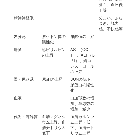
蒼白、血圧低
下等
精神神経系
めまい、ふら
つき、脱力
感、不快感等
内分泌
尿ケトン体の
尿酸値の上昇
陽性化
肝臓
総ビリルビン
AST（GO
の上昇
T）、ALT（G
PT）、総コ
レステロール
の上昇
腎・尿路系
尿pHの上昇
BUNの低下、
尿蛋白の陽性
化
血液
白血球数の増
加、単球数の
増加・減少
代謝・電解質
血清マグネシ
血清カルシウ
ウム上昇、血
ム上昇・低
清ナトリウム
下、血清ナト
低下
リウム上昇、