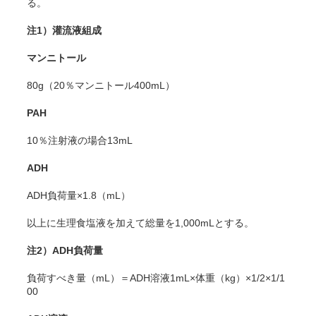
る。
注1）灌流液組成
マンニトール
80g（20％マンニトール400mL）
PAH
10％注射液の場合13mL
ADH
ADH負荷量×1.8（mL）
以上に生理食塩液を加えて総量を1,000mLとする。
注2）ADH負荷量
負荷すべき量（mL）＝ADH溶液1mL×体重（kg）×1/2×1/1
00