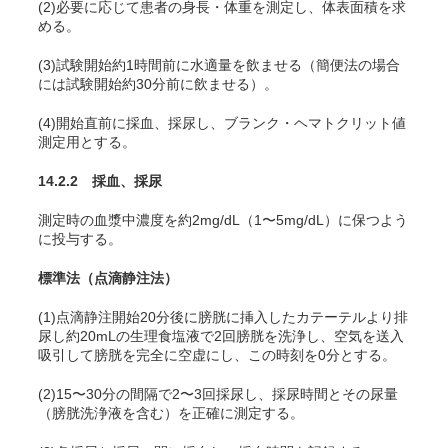
(2)必要に応じて患者の身長・体重を測定し、体表面積を求
める。
(3)試験開始約1時間前に水適量を飲ませる（簡便法の場合
には試験開始約30分前に飲ませる）。
(4)開始直前に採血、採尿し、ブランク・ヘマトクリット値
測定用とする。
14.2.2 採血、採尿
測定時の血漿中濃度を約2mg/dL（1〜5mg/dL）に保つよう
に投与する。
標準法（点滴静注法）
(1)点滴静注開始20分後に膀胱に挿入したカテーテルより排
尿し約20mLの生理食塩液で2回膀胱を洗浄し、空気を送入
吸引して膀胱を完全に空虚にし、この時刻を0分とする。
(2)15〜30分の間隔で2〜3回採尿し、採尿時間とその尿量
（膀胱洗浄液を含む）を正確に測定する。