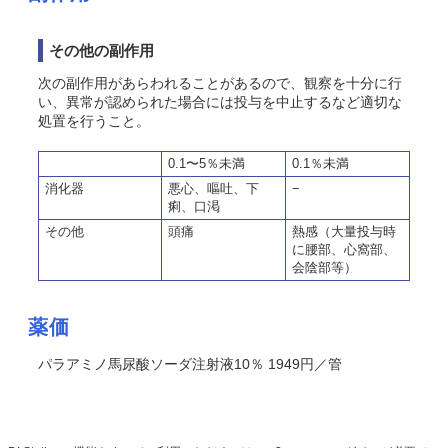
その他の副作用
次の副作用があらわれることがあるので、観察を十分に行
い、異常が認められた場合には投与を中止するなど適切な
処置を行うこと。
0.1〜5％未満
0.1％未満
消化器
悪心、嘔吐、下
−
痢、口渇
その他
頭痛
熱感（大量投与時
に腰部、心窩部、
会陰部等）
薬価
パラアミノ馬尿酸ソーダ注射液10％ 1949円／管