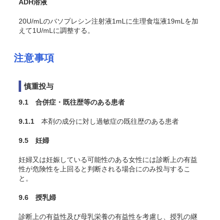
ADH溶液
20U/mLのバソプレシン注射液1mLに生理食塩液19mLを加
えて1U/mLに調整する。
注意事項
慎重投与
9.1 合併症・既往歴等のある患者
9.1.1
本剤の成分に対し過敏症の既往歴のある患者
9.5 妊婦
妊婦又は妊娠している可能性のある女性には診断上の有益
性が危険性を上回ると判断される場合にのみ投与するこ
と。
9.6 授乳婦
診断上の有益性及び母乳栄養の有益性を考慮し、授乳の継