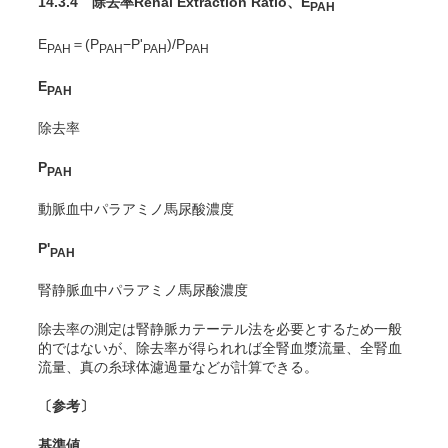
14.3.4 除去率Renal Extraction Ratio、E
PAH
E
＝(P
−P'
)/P
PAH
PAH
PAH
PAH
E
PAH
除去率
P
PAH
動脈血中パラアミノ馬尿酸濃度
P'
PAH
腎静脈血中パラアミノ馬尿酸濃度
除去率の測定は腎静脈カテーテル法を必要とするため一般
的ではないが、除去率が得られれば全腎血漿流量、全腎血
流量、真の糸球体濾過量などが計算できる。
〔参考〕
基準値