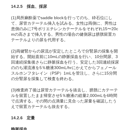
14.2.5 採血、採尿
(1)局所麻酔薬でsaddle blockを行ってのち、砕石位にし
て、尿管カテーテル挿入を試みる。女性は両側に、男性は
患側のみに7号ポリエチレンカテーテルをそれぞれ15〜20c
mの高さまで挿入する。男性の場合の健側尿は膀胱留置カ
テーテルよりの尿を代用する。
(2)両健腎からの尿流が安定したところで分腎尿の採集を開
始する。開始直前に10mLの静脈採血を行い、10分間尿、3
回連続採集後さらに静脈採血を行う。安定した3回連続採尿
ののち灌流液を5％糖液300mL/hrにかえてからフェノール
スルホンフタレイン（PSP）1mLを管注し、さらに15分間
の分腎尿を採集して検査を終わる。
(3)検査終了後は尿管カテーテルを抜去し、膀胱にカテーテ
ルを留置したまま帰室させ5％糖液の総量2,000mLを6時間
で点滴する。その間の点滴量に見合った尿量を確認したう
えで留置カテーテルも抜去する。
14.2.6 定量
静脈採血