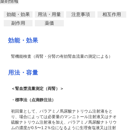
薬剤情報
効能・効果
用法・用量
注意事項
相互作用
副作用
薬価
効能・効果
腎機能検査（両腎・分腎の有効腎血流量の測定による）
用法・容量
＜腎血漿流量測定（両腎）＞
・標準法（点滴静注法）
初回量として、パラアミノ馬尿酸ナトリウム注射液をと
り、場合によっては必要量のマンニトール注射液又はチオ
硫酸ナトリウム注射液を加え、パラアミノ馬尿酸ナトリウ
ムの濃度が0.5〜1.2％位になるように生理食塩液又は注射