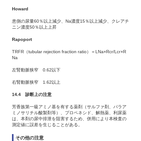
Howard
患側の尿量60％以上減少、Na濃度15％以上減少、クレアチ
ニン濃度50％以上上昇
Rapoport
TRFR（tubular rejection fraction ratio）＝LNa×Rcr/Lcr×R
Na
左腎動脈狭窄 0.62以下
右腎動脈狭窄 1.62以上
14.4 診断上の注意
芳香族第一級アミノ基を有する薬剤（サルファ剤、パラア
ミノサリチル酸製剤等）、プロペネシド、解熱薬、利尿薬
は、本剤の尿中排泄を阻害するため、併用により本検査の
測定値に誤差を生じることがある。
その他の注意