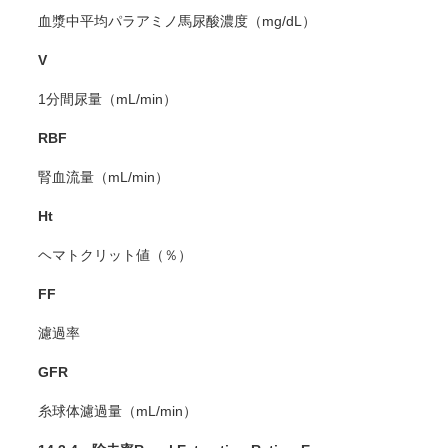
血漿中平均パラアミノ馬尿酸濃度（mg/dL）
V
1分間尿量（mL/min）
RBF
腎血流量（mL/min）
Ht
ヘマトクリット値（％）
FF
濾過率
GFR
糸球体濾過量（mL/min）