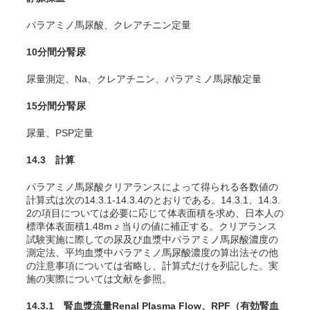
パラアミノ馬尿酸、クレアチニン定量
10分間分腎尿
尿量測定、Na、クレアチニン、パラアミノ馬尿酸定量
15分間分腎尿
尿量、PSP定量
14.3 計算
パラアミノ馬尿酸クリアランスによって得られる各数値の
計算式は次の14.3.1-14.3.4のとおりである。14.3.1、14.3.
2の項目については必要に応じて体表面積を求め、日本人の
標準体表面積1.48m
当りの値に補正する。クリアランス
2
試験実施に際しての尿及び血漿中パラアミノ馬尿酸濃度の
測定法、平均血漿中パラアミノ馬尿酸濃度の算出法その他
の注意事項については省略し、計算式だけを列記した。実
施の実際については文献
を参照。
14.3.1 腎血漿流量Renal Plasma Flow、RPF（有効腎血