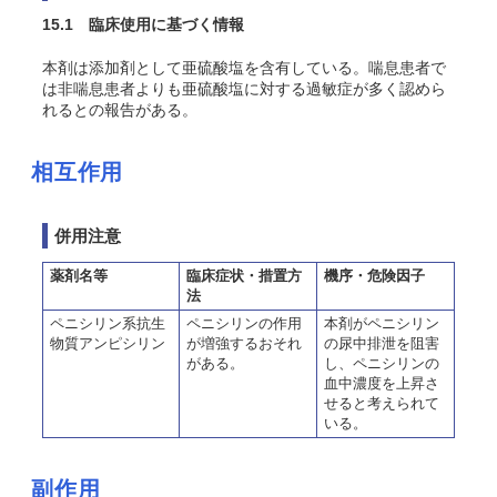
15.1 臨床使用に基づく情報
本剤は添加剤として亜硫酸塩を含有している。喘息患者で
は非喘息患者よりも亜硫酸塩に対する過敏症が多く認めら
れるとの報告がある。
相互作用
併用注意
薬剤名等
臨床症状・措置方
機序・危険因子
法
ペニシリン系抗生
ペニシリンの作用
本剤がペニシリン
物質アンピシリン
が増強するおそれ
の尿中排泄を阻害
がある。
し、ペニシリンの
血中濃度を上昇さ
せると考えられて
いる。
副作用