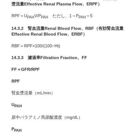
漿流量Effective Renal Plasma Flow、ERPF）
RPF＝U
V/P
ただし、1＜P
＜5
PAH
PAH
PAH
14.3.2 腎血流量Renal Blood Flow、RBF（有効腎血流量
Effective Renal Blood Flow、ERBF）
RBF＝RPF×100/(100−Ht)
14.3.3 濾過率Filtration Fraction、FF
FF＝GFR/RPF
RPF
腎血漿流量（mL/min）
U
PAH
尿中パラアミノ馬尿酸濃度（mg/dL）
P
PAH