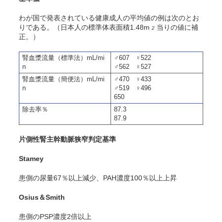
わが国で発表されている健康成人の平均値の例は次のとお
りである。（日本人の標準体表面積1.48m
当りの値に補
2
正。）
腎血漿流量（標準法）mL/mi
♂607 ♀522
n
♂562 ♀527
腎血漿流量（簡便法）mL/mi
♂470 ♀433
n
♂519 ♀496
650
除去率％
87.3
87.9
片側性腎主幹動脈狭窄判定基準
Stamey
患側の尿量67％以上減少、PAH濃度100％以上上昇
Osius＆Smith
患側のPSP濃度2倍以上