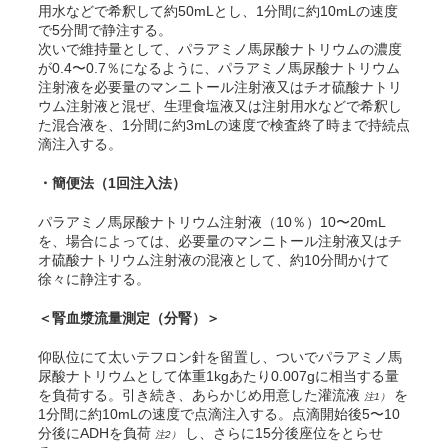
用水などで希釈して約50mLとし、1分間に約10mLの速度
で5分間で静注する。
次いで維持量として、パラアミノ馬尿酸ナトリウムの濃度
が0.4〜0.7％になるように、パラアミノ馬尿酸ナトリウム
注射液を必要量のマンニトール注射液又はチオ硫酸ナトリ
ウム注射液と混ぜ、生理食塩液又は注射用水などで希釈し
た混合液を、1分間に約3mLの速度で検査終了時まで持続点
滴注入する。
・簡便法（1回注入法）
パラアミノ馬尿酸ナトリウム注射液（10％）10〜20mL
を、場合によっては、必要量のマンニトール注射液又はチ
オ硫酸ナトリウム注射液の混液として、約10分間かけて
徐々に静注する。
＜腎血漿流量測定（分腎）＞
仰臥位にて太いテフロン針を留置し、ついでパラアミノ馬
尿酸ナトリウムとして体重1kgあたり0.007gに相当する量
を負荷する。引き続き、あらかじめ用意した灌流液
を
注1）
1分間に約10mLの速度で点滴注入する。点滴開始後5〜10
分後にADHを負荷
し、さらに15分後座位をとらせ
注2）