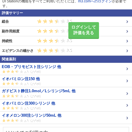
DI Stationの機能をすべてご利用いただくには、
m3.comへのログイン
が必要で
す。
評価サマリー
総合
ログインして
副作用頻度
評価を見る
持続性
エビデンスの確かさ
関連薬剤
EOB・プリモビスト注シリンジ 他
イオパミロン注150 他
ガドビスト静注1.0mol／Lシリンジ5mL 他
イオパミロン注300シリンジ 他
イオメロン300注シリンジ50mL 他