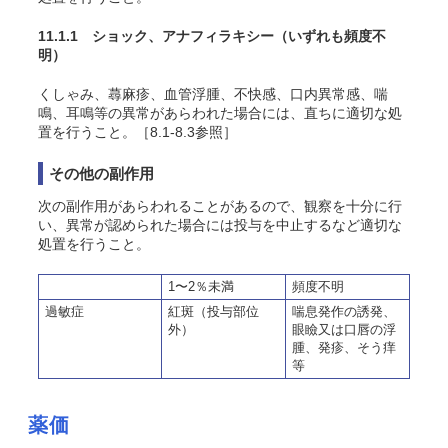
11.1.1 ショック、アナフィラキシー
（いずれも頻度不
明）
くしゃみ、蕁麻疹、血管浮腫、不快感、口内異常感、喘
鳴、耳鳴等の異常があらわれた場合には、直ちに適切な処
置を行うこと。［8.1-8.3参照］
その他の副作用
次の副作用があらわれることがあるので、観察を十分に行
い、異常が認められた場合には投与を中止するなど適切な
処置を行うこと。
1〜2％未満
頻度不明
過敏症
紅斑（投与部位
喘息発作の誘発、
外）
眼瞼又は口唇の浮
腫、発疹、そう痒
等
薬価