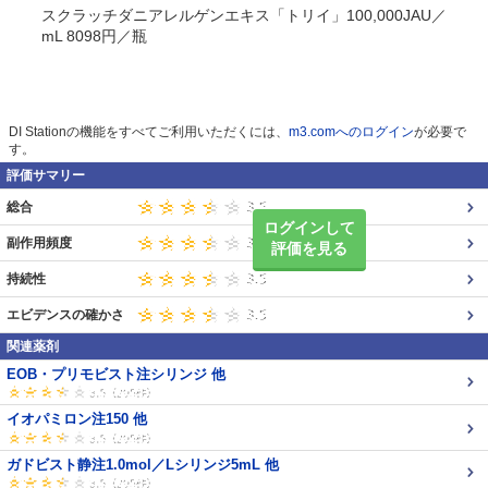
スクラッチダニアレルゲンエキス「トリイ」100,000JAU／
mL 8098円／瓶
DI Stationの機能をすべてご利用いただくには、
m3.comへのログイン
が必要で
す。
評価サマリー
総合
ログインして
副作用頻度
評価を見る
持続性
エビデンスの確かさ
関連薬剤
EOB・プリモビスト注シリンジ 他
イオパミロン注150 他
ガドビスト静注1.0mol／Lシリンジ5mL 他