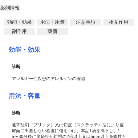
薬剤情報
効能・効果
用法・用量
注意事項
相互作用
副作用
薬価
効能・効果
診断
アレルギー性疾患のアレルゲンの確認
用法・容量
診断
通常乱刺（プリック）又は切皮（スクラッチ）法により皮
膚面に出血しない程度に傷をつけ、本品1滴を滴下し、1
5〜30分後に膨疹径が対照の2倍以上又は5mm以上を陽性と