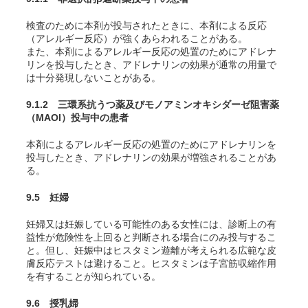
検査のために本剤が投与されたときに、本剤による反応
（アレルギー反応）が強くあらわれることがある。
また、本剤によるアレルギー反応の処置のためにアドレナ
リンを投与したとき、アドレナリンの効果が通常の用量で
は十分発現しないことがある。
9.1.2 三環系抗うつ薬及びモノアミンオキシダーゼ阻害薬
（MAOI）投与中の患者
本剤によるアレルギー反応の処置のためにアドレナリンを
投与したとき、アドレナリンの効果が増強されることがあ
る。
9.5 妊婦
妊婦又は妊娠している可能性のある女性には、診断上の有
益性が危険性を上回ると判断される場合にのみ投与するこ
と。但し、妊娠中はヒスタミン遊離が考えられる広範な皮
膚反応テストは避けること。ヒスタミンは子宮筋収縮作用
を有することが知られている。
9.6 授乳婦