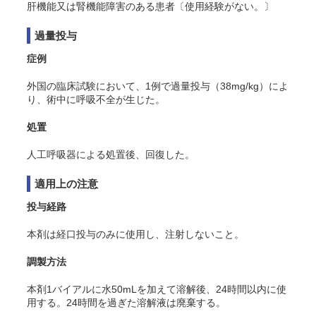
肝機能又は腎機能障害のある患者〔使用経験がない。〕
過量投与
症例
外国の臨床試験において、1例で過量投与（38mg/kg）によ
り、術中に呼吸不全が生じた。
処置
人工呼吸器による処置後、回復した。
適用上の注意
投与経路
本剤は経口投与のみに使用し、注射しないこと。
調製方法
本剤1バイアルに水50mLを加えて溶解後、24時間以内に使
用する。24時間を過ぎた溶解液は廃棄する。