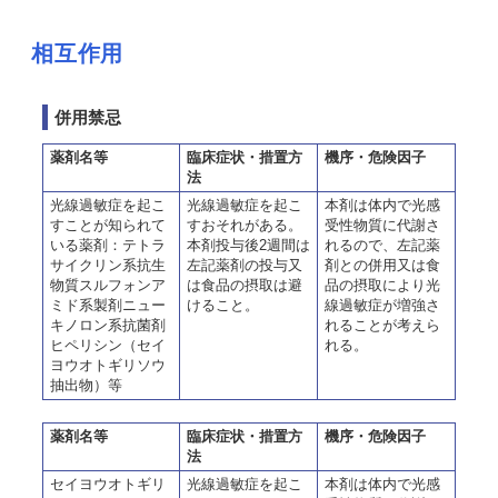
相互作用
併用禁忌
薬剤名等
臨床症状・措置方
機序・危険因子
法
光線過敏症を起こ
光線過敏症を起こ
本剤は体内で光感
すことが知られて
すおそれがある。
受性物質に代謝さ
いる薬剤：テトラ
本剤投与後2週間は
れるので、左記薬
サイクリン系抗生
左記薬剤の投与又
剤との併用又は食
物質スルフォンア
は食品の摂取は避
品の摂取により光
ミド系製剤ニュー
けること。
線過敏症が増強さ
キノロン系抗菌剤
れることが考えら
ヒペリシン（セイ
れる。
ヨウオトギリソウ
抽出物）等
薬剤名等
臨床症状・措置方
機序・危険因子
法
セイヨウオトギリ
光線過敏症を起こ
本剤は体内で光感