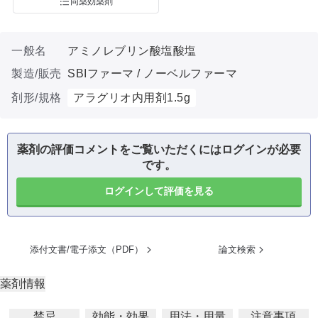
同薬効薬剤
一般名
アミノレブリン酸塩酸塩
製造/販売
SBIファーマ / ノーベルファーマ
剤形/規格
アラグリオ内用剤1.5g
薬剤の評価コメントをご覧いただくにはログインが必要
です。
ログインして評価を見る
添付文書/電子添文（PDF）
論文検索
薬剤情報
禁忌
効能・効果
用法・用量
注意事項