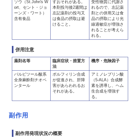
ソウ（St.John's W
すおそれがある。
受性物質に代謝さ
ort、セント・ジョ
本剤投与後2週間は
れるので、左記薬
ーンズ・ワート）
左記薬剤の投与又
剤との併用又は食
含有食品
は食品の摂取は避
品の摂取により光
けること。
線過敏症が増強さ
れることが考えら
れる。
併用注意
薬剤名等
臨床症状・措置方
機序・危険因子
法
バルビツール酸系
ポルフィリン合成
アミノレブリン酸
全身麻酔剤チオペ
が促進され、肝障
（5-ALA）合成酵
ンタール
害があらわれるお
素を誘導し、ヘム
それがある。
生合成を増強す
る。
副作用
副作用発現状況の概要