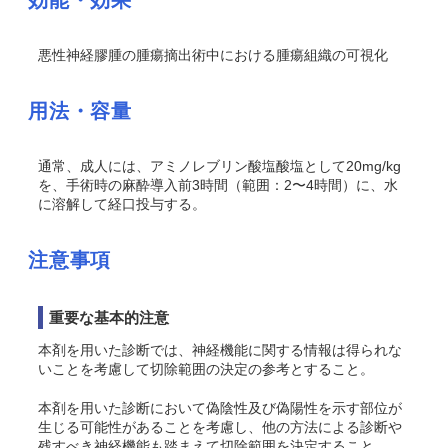
効能・効果
悪性神経膠腫の腫瘍摘出術中における腫瘍組織の可視化
用法・容量
通常、成人には、アミノレブリン酸塩酸塩として20mg/kg
を、手術時の麻酔導入前3時間（範囲：2〜4時間）に、水
に溶解して経口投与する。
注意事項
重要な基本的注意
本剤を用いた診断では、神経機能に関する情報は得られな
いことを考慮して切除範囲の決定の参考とすること。
本剤を用いた診断において偽陰性及び偽陽性を示す部位が
生じる可能性があることを考慮し、他の方法による診断や
残すべき神経機能も踏まえて切除範囲を決定すること。