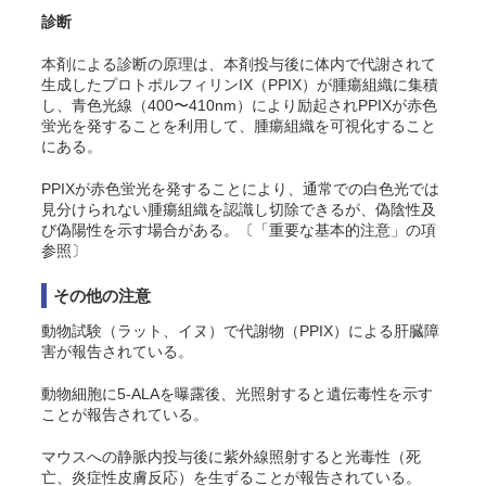
診断
本剤による診断の原理は、本剤投与後に体内で代謝されて
生成したプロトポルフィリンIX（PPIX）が腫瘍組織に集積
し、青色光線（400〜410nm）により励起されPPIXが赤色
蛍光を発することを利用して、腫瘍組織を可視化すること
にある。
PPIXが赤色蛍光を発することにより、通常での白色光では
見分けられない腫瘍組織を認識し切除できるが、偽陰性及
び偽陽性を示す場合がある。〔「重要な基本的注意」の項
参照〕
その他の注意
動物試験（ラット、イヌ）で代謝物（PPIX）による肝臓障
害が報告されている。
動物細胞に5-ALAを曝露後、光照射すると遺伝毒性を示す
ことが報告されている。
マウスへの静脈内投与後に紫外線照射すると光毒性（死
亡、炎症性皮膚反応）を生ずることが報告されている。