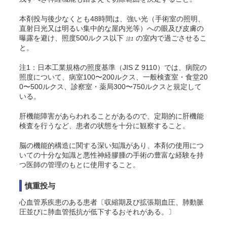
本剤投与後少なくとも48時間は、強い光（手術室の照明、
直射日光又は明るい集中的な屋内光等）への眼及び皮膚の
曝露を避け、照度500ルクス以下
の室内で過ごさせるこ
注1
と。
注1：日本工業規格の照度基準（JIS Z 9110）では、病院の
照度について、病室100〜200ルクス、一般検査室・食堂20
0〜500ルクス、診察室・薬局300〜750ルクスと規定して
いる。
肝機能障害があらわれることがあるので、定期的に肝機能
検査を行うなど、患者の状態を十分に観察すること。
脳の機能的構造に関する深い知識があり、本剤の使用につ
いての十分な知識と悪性神経膠腫の手術の豊富な経験を持
つ医師の管理のもとに使用すること。
慎重投与
心血管系疾患のある患者〔収縮期及び拡張期血圧、肺動脈
圧並びに肺血管抵抗が低下するおそれがある。〕