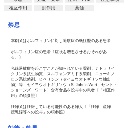
相互作用
副作用
薬価
禁忌
本剤又はポルフィリンに対し過敏症の既往歴のある患者
ポルフィリン症の患者〔症状を増悪させるおそれがあ
る。〕
光線過敏症を起こすことが知られている薬剤：テトラサイ
クリン系抗生物質、スルフォンアミド系製剤、ニューキノ
ロン系抗菌剤、ヒペリシン（セイヨウオトギリソウ抽出
物）等、セイヨウオトギリソウ（St.John's Wort、セント・
ジョーンズ・ワート）含有食品を投与中の患者〔「相互作
用」の項参照〕
妊婦又は妊娠している可能性のある婦人〔「妊婦、産婦、
授乳婦等への投与」の項参照〕