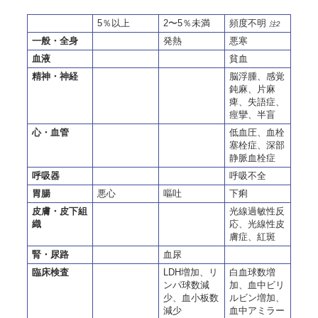
5％以上
2〜5％未満
頻度不明
注2
一般・全身
発熱
悪寒
血液
貧血
精神・神経
脳浮腫、感覚
鈍麻、片麻
痺、失語症、
痙攣、半盲
心・血管
低血圧、血栓
塞栓症、深部
静脈血栓症
呼吸器
呼吸不全
胃腸
悪心
嘔吐
下痢
皮膚・皮下組
光線過敏性反
織
応、光線性皮
膚症、紅斑
腎・尿路
血尿
臨床検査
LDH増加、リ
白血球数増
ンパ球数減
加、血中ビリ
少、血小板数
ルビン増加、
減少
血中アミラー