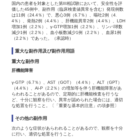
国内の患者を対象とした第III相試験において、安全性を評
価した45例中、副作用（臨床検査値異常を含む）発現例数
は11例（24.4％）で、悪心3例（6.7％）、嘔吐2例（4.
4％）、発熱2例（4.4％）、肝機能異常2例（4.4％）、LDH
増加1例（2.2％）、γ-GTP増加1例（2.2％）、リンパ球数
減少1例（2.2％）、血小板数減少1例（2.2％）、血尿1例
（2.2％）であった。（承認時）
重大な副作用及び副作用用語
重大な副作用
肝機能障害
γ-GTP（6.7％）、AST（GOT）（4.4％）、ALT（GPT）
（4.4％）、Al-P（2.2％）の増加等を伴う肝機能障害があ
らわれることがあるので、定期的に肝機能検査を行うな
ど、十分に観察を行い、異常が認められた場合には、適切
な処置を行うこと。〔「重要な基本的注意」の項参照〕
その他の副作用
次のような症状があらわれることがあるので、観察を十分
に行い、適切な処置を行うこと。