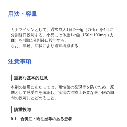
用法・容量
カナマイシンとして、通常成人1日2〜4g（力価）を4回に
分割経口投与する。小児には体重1kg当り50〜100mg（力
価）を4回に分割経口投与する。
なお、年齢、症状により適宜増減する。
注意事項
重要な基本的注意
本剤の使用にあたっては、耐性菌の発現等を防ぐため、原
則として感受性を確認し、疾病の治療上必要な最小限の期
間の投与にとどめること。
慎重投与
9.1 合併症・既往歴等のある患者