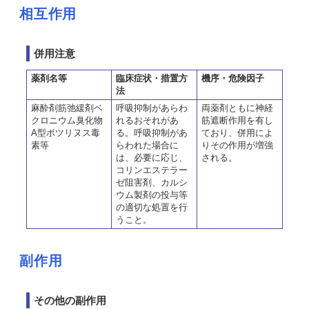
相互作用
併用注意
薬剤名等
臨床症状・措置方
機序・危険因子
法
麻酔剤筋弛緩剤ベ
呼吸抑制があらわ
両薬剤ともに神経
クロニウム臭化物
れるおそれがあ
筋遮断作用を有し
A型ボツリヌス毒
る。呼吸抑制があ
ており、併用によ
素等
らわれた場合に
りその作用が増強
は、必要に応じ、
される。
コリンエステラー
ゼ阻害剤、カルシ
ウム製剤の投与等
の適切な処置を行
うこと。
副作用
その他の副作用