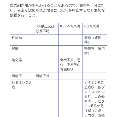
次の副作用があらわれることがあるので、観察を十分に行
い、異常が認められた場合には投与を中止するなど適切な
処置を行うこと。
5％以上又は
0.1〜5％未満
0.1％未満
頻度不明
神経系
難聴（連用
時）
腎臓
腎障害（連用
時）
消化器
食欲不振、悪
心、下痢等の
胃腸症状
過敏症
過敏症状
ビタミン欠乏
ビタミンK欠
症
乏症状（低プ
ロトロンビン
血症、出血傾
向等）、ビタ
ミンB群欠乏
症状（舌炎、
口内炎、食欲