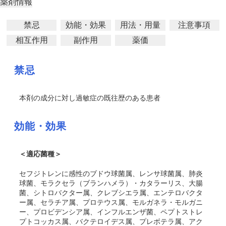
薬剤情報
禁忌
効能・効果
用法・用量
注意事項
相互作用
副作用
薬価
禁忌
本剤の成分に
対し過敏症
の既往歴のある患者
効能・効果
＜適応菌種＞
セフジトレンに感性のブドウ球菌属、レンサ球菌属、肺炎
球菌、モラクセラ（ブランハメラ）・カタラーリス、大腸
菌、シトロバクター属、クレブシエラ属、エンテロバクタ
ー属、セラチア属、プロテウス属、モルガネラ・モルガニ
ー、プロビデンシア属、インフルエンザ菌、ペプトストレ
プトコッカス属、バクテロイデス属、プレボテラ属、アク