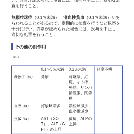
い、異常が認められた場合には、投与を中止し、適切な処
置を行うこと。
無顆粒球症
（0.1％未満）、
溶血性貧血
（0.1％未満）があ
らわれることがあるので、定期的に検査を行うなど観察を
十分に行い、異常が認められた場合には、投与を中止し、
適切な処置を行うこと。
その他の副作用
注2）
0.1〜5％未満
0.1％未満
頻度不明
過敏症
発疹
蕁麻疹、紅
-
注3）
斑、
そう
痒、
発熱、リンパ
節腫脹、関節
痛
血液
好酸球増多
顆粒球減少、
-
注4）
血小板減少
肝臓
AST（GO
黄疸、Al-Pの
-
注4）
T）、ALT（G
上昇
PT）の上昇