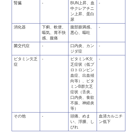
腎臓
-
BUN上昇、血
-
中クレアチニ
ン上昇、蛋白
尿
消化器
下痢、軟便、
腹部膨満感、
-
嘔気、胃不快
悪心、嘔吐
感、腹痛
菌交代症
-
口内炎、カン
-
ジダ症
ビタミン欠乏
-
ビタミンK欠
-
症
乏症状（低プ
ロトロンビン
血症、出血傾
向等）、ビタ
ミンB群欠乏
症状（舌炎、
口内炎、食欲
不振、神経炎
等）
その他
-
頭痛、めま
血清カルニチ
い、浮腫、し
ン低下
びれ