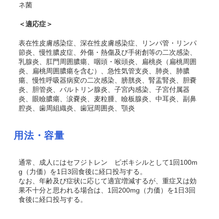
ネ菌
＜適応症＞
表在性皮膚感染症、深在性皮膚感染症、リンパ管・リンパ
節炎、慢性膿皮症、外傷・熱傷及び手術創等の二次感染、
乳腺炎、肛門周囲膿瘍、咽頭・喉頭炎、扁桃炎（扁桃周囲
炎、扁桃周囲膿瘍を含む）、急性気管支炎、肺炎、肺膿
瘍、慢性呼吸器病変の二次感染、膀胱炎、腎盂腎炎、胆嚢
炎、胆管炎、バルトリン腺炎、子宮内感染、子宮付属器
炎、眼瞼膿瘍、涙嚢炎、麦粒腫、瞼板腺炎、中耳炎、副鼻
腔炎、歯周組織炎、歯冠周囲炎、顎炎
用法・容量
通常、成人にはセフジトレン ピボキシルとして1回100m
g（力価）を1日3回食後に経口投与する。
なお、年齢及び症状に応じて適宜増減するが、重症又は効
果不十分と思われる場合は、1回200mg（力価）を1日3回
食後に経口投与する。