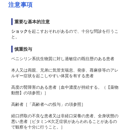
注意事項
重要な基本的注意
ショック
を起こすおそれがあるので、十分な問診を行うこ
と。
慎重投与
ペニシリン系抗生物質に対し過敏症の既往歴のある患者
本人又は両親、兄弟に気管支喘息、発疹、蕁麻疹等のアレ
ルギー症状を起こしやすい体質を有する患者
高度の腎障害のある患者［血中濃度が持続する。（【薬物
動態】の項参照）］
高齢者［「高齢者への投与」の項参照］
経口摂取の不良な患者又は非経口栄養の患者、全身状態の
悪い患者［ビタミンK欠乏症状があらわれることがあるの
で観察を十分に行うこと。］