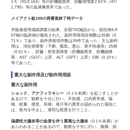
1％（91/2,164）等の肝機能異常、好酸球増多2.63％（47/
1,790）等の血液像異常であった。
メイアクト錠100の再審査終了時データ
市販後使用成績調査の結果、全国792施設から、総症例4,9
07例の臨床例が報告された。副作用発現症例数は35例（0.
71％）であり、副作用発現件数は39件であった。主な副作
用は、消化管障害（下痢、嘔気、悪心、胃不快感等）25例
（0.51％）、肝臓・胆管系障害（肝機能異常、肝機能障
害、AST（GOT）上昇、ALT（GPT）上昇）5例（0.10％）
等であった。
重大な副作用及び副作用用語
重大な副作用
ショック、アナフィラキシー
（0.1％未満）を起こすことが
あるので、観察を十分に行い、不快感、口内異常感、喘
鳴、眩暈、便意、耳鳴、発汗等の異常が認められた場合に
は、投与を中止し、適切な処置を行うこと。
偽膜性大腸炎等の血便を伴う重篤な大腸炎
（0.1％未満）が
あらわれることがあるので、観察を十分に行い、腹痛、頻