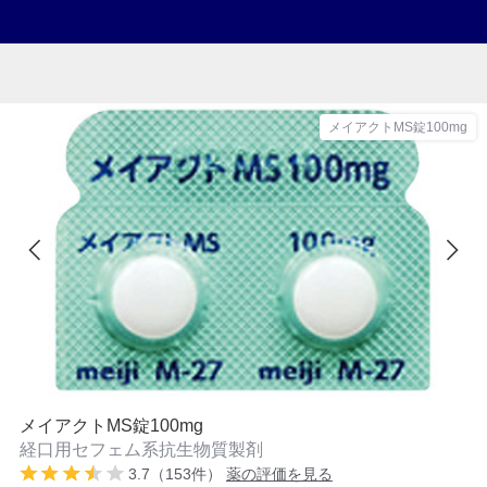
メイアクトMS錠100mg
メイアクトMS錠100mg
経口用セフェム系抗生物質製剤
3.7（153件）
薬の評価を見る