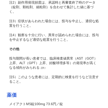
注2）副作用発現頻度は、承認時と再審査終了時のデータ
（錠剤、顆粒剤、細粒剤）を合わせて集計した値に基づ
く。
注3）症状があらわれた場合には、投与を中止し、適切な処
置を行うこと。
注4）観察を十分に行い、異常が認められた場合には、投与
を中止するなど適切な処置を行うこと。
その他
投与期間が長い患者では、臨床検査値異常（AST（GOT）
上昇、ALT（GPT）上昇、好酸球増多等）の発現率が高く
なる傾向がみられる
注5）
注5）このような患者には、定期的に検査を行うなど注意す
ること。
薬価
メイアクトMS錠100mg 73.6円／錠