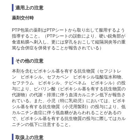
適用上の注意
薬剤交付時
PTP包装の薬剤はPTPシートから取り出して服用するよう
指導すること。（PTPシートの誤飲により、硬い鋭角部が
食道粘膜へ刺入し、更には穿孔をおこして縦隔洞炎等の重
篤な合併症を併発することが報告されている）
その他の注意
本剤を含むピボキシル基を有する抗生物質（セフジトレ
ン ピボキシル、セフカペン ピボキシル塩酸塩水和物、
セフテラム ピボキシル、テビペネム ピボキシル）の投
与により、ピバリン酸（ピボキシル基を有する抗生物質の
代謝物）の代謝・排泄に伴う血清カルニチン低下が報告さ
れている。また、小児（特に乳幼児）においては、ピボキ
シル基を有する抗生物質（小児用製剤）の投与により、低
カルニチン血症に伴う低血糖があらわれることがあるの
で、ピボキシル基を有する抗生物質の投与に際してはカル
ニチンの低下に注意すること。
取扱上の注意