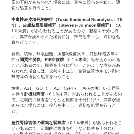
回の下痢があらわれた場合には、直ちに投与を中止し、適
切な処置を行うこと。
中毒性表皮壊死融解症（Toxic Epidermal Necrolysis：TE
N）、皮膚粘膜眼症候群（Stevens-Johnson症候群）
（0.
1％未満）があらわれることがあるので、観察を十分に行
い、異常が認められた場合には、投与を中止し、適切な処
置を行うこと。
発熱、咳嗽、呼吸困難、胸部X線像異常、好酸球増多等を
伴う
間質性肺炎、PIE症候群
（0.1％未満）等があらわれる
ことがあるので、観察を十分に行い、このような症状があ
らわれた場合には、投与を中止し、副腎皮質ホルモン剤の
投与等の適切な処置を行うこと。
黄疸、AST（GOT）、ALT（GPT）、Al-Pの著しい上昇等
を伴う
肝機能障害
（0.1％未満）があらわれることがあるの
で、定期的に検査を行うなど観察を十分に行い、異常が認
められた場合には、投与を中止し、適切な処置を行うこ
と。
急性腎障害等の重篤な腎障害
（0.1％未満）があらわれるこ
とがあるので、定期的に検査を行うなど観察を十分に行