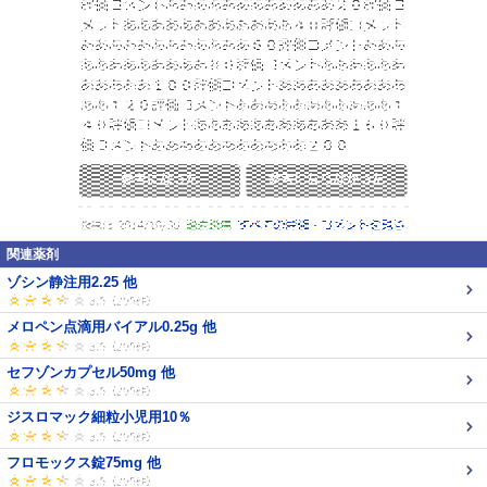
関連薬剤
ゾシン静注用2.25 他
メロペン点滴用バイアル0.25g 他
セフゾンカプセル50mg 他
ジスロマック細粒小児用10％
フロモックス錠75mg 他