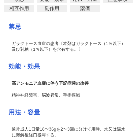
相互作用
副作用
薬価
禁忌
ガラクトース血症の患者〔本剤はガラクトース（1％以下）
及び乳糖（1％以下）を含有する。〕
効能・効果
高アンモニア血症に伴う下記症候の改善
精神神経障害、脳波異常、手指振戦
用法・容量
通常成人1日量18〜36gを2〜3回に分けて用時、水又は湯水
に溶解後経口投与する。