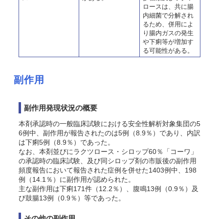
ロースは、共に腸
内細菌で分解され
るため、併用によ
り腸内ガスの発生
や下痢等が増加す
る可能性がある。
副作用
副作用発現状況の概要
本剤承認時の一般臨床試験における安全性解析対象集団の5
6例中、副作用が報告されたのは5例（8.9％）であり、内訳
は下痢5例（8.9％）であった。
なお、本剤並びにラクツロース・シロップ60％「コーワ」
の承認時の臨床試験、及び同シロップ剤の市販後の副作用
頻度報告において報告された症例を併せた1403例中、198
例（14.1％）に副作用が認められた
。
主な副作用は下痢171件（12.2％）、腹鳴13例（0.9％）及
び鼓腸13例（0.9％）等であった。
その他の副作用