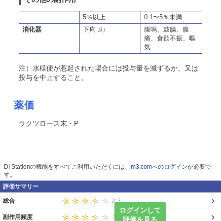
5％以上
0.1〜5％未満
消化器
下痢
腹鳴、鼓腸、腹
注）
痛、食欲不振、嘔
気
注）水様便が惹起された場合には投与量を減ずるか、又は
投与を中止すること。
薬価
ラクツロース末・P
DI Stationの機能をすべてご利用いただくには、
m3.comへのログイン
が必要で
す。
評価サマリー
総合
ログインして
副作用頻度
評価を見る