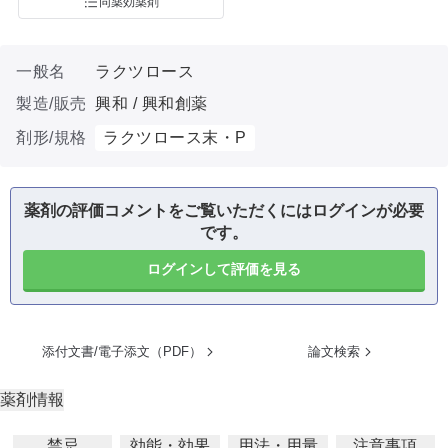
同薬効薬剤
一般名
ラクツロース
製造/販売
興和 / 興和創薬
剤形/規格
ラクツロース末・P
薬剤の評価コメントをご覧いただくにはログインが必要
です。
ログインして評価を見る
添付文書/電子添文（PDF）
論文検索
薬剤情報
禁忌
効能・効果
用法・用量
注意事項