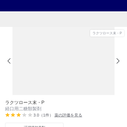
ラクツロース末・P
ラクツロース末・P
経口用二糖類製剤
3.0（1件）
薬の評価を見る