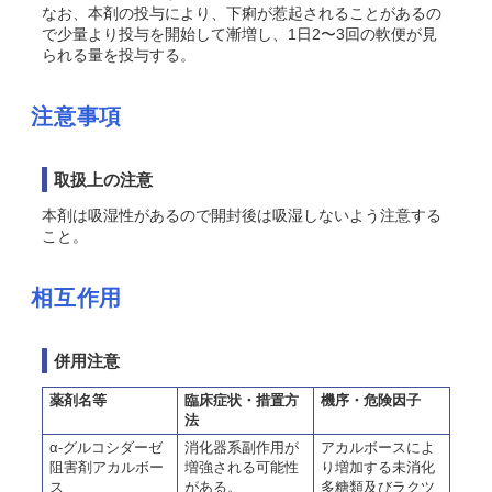
なお、本剤の投与により、下痢が惹起されることがあるの
で少量より投与を開始して漸増し、1日2〜3回の軟便が見
られる量を投与する。
注意事項
取扱上の注意
本剤は吸湿性があるので開封後は吸湿しないよう注意する
こと。
相互作用
併用注意
薬剤名等
臨床症状・措置方
機序・危険因子
法
α-グルコシダーゼ
消化器系副作用が
アカルボースによ
阻害剤アカルボー
増強される可能性
り増加する未消化
ス
がある。
多糖類及びラクツ